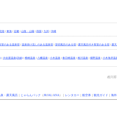
北陸
|
東海
|
近畿
|
山陰・山陽
|
四国
|
九州
|
沖縄
客室のある温泉宿
|
温泉掛け流しのある温泉宿
|
貸切風呂のある宿
|
露天風呂付き客室のある宿
|
露天
)
|
大佐渡温泉(詳細)
|
椎崎温泉
|
八幡温泉
|
小木温泉
|
春日崎温泉
|
相川温泉
|
畑野温泉
|
小木海岸温
相川長
温泉・露天風呂
｜
じゃらんパック
（
JR
/
JAL
/
ANA
）｜
レンタカー
｜
航空券
｜
観光ガイド
｜
海外