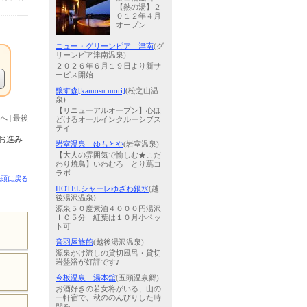
【熱の湯】２
０１２年４月
オープン
ニュー・グリーンピア 津南
(グ
リーンピア津南温泉)
２０２６年６月１９日より新サ
ービス開始
醸す森[kamosu mori]
(松之山温
泉)
【リニューアルオープン】心ほ
へ
|
最後
どけるオールインクルーシブス
テイ
お進み
岩室温泉 ゆもとや
(岩室温泉)
【大人の雰囲気で愉しむ★こだ
わり焼鳥】いわむろ とり蔦コ
ラボ
先頭に戻る
HOTELシャーレゆざわ銀水
(越
後湯沢温泉)
源泉５０度素泊４０００円湯沢
ＩＣ５分 紅葉は１０月小ペッ
ト可
音羽屋旅館
(越後湯沢温泉)
源泉かけ流しの貸切風呂・貸切
岩盤浴が好評です♪
今板温泉 湯本舘
(五頭温泉郷)
お酒好きの若女将がいる、山の
一軒宿で、秋ののんびりした時
間を