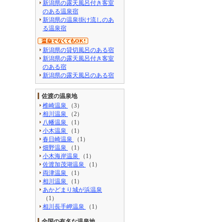
新潟県の露天風呂付き客室
のある温泉宿
新潟県の温泉掛け流しのあ
る温泉宿
新潟県の貸切風呂のある宿
新潟県の露天風呂付き客室
のある宿
新潟県の露天風呂のある宿
佐渡の温泉地
椎崎温泉
（3）
相川温泉
（2）
八幡温泉
（1）
小木温泉
（1）
春日崎温泉
（1）
畑野温泉
（1）
小木海岸温泉
（1）
佐渡加茂湖温泉
（1）
両津温泉
（1）
相川温泉
（1）
あかどまり城が浜温泉
（1）
相川長手岬温泉
（1）
全国の有名な温泉地