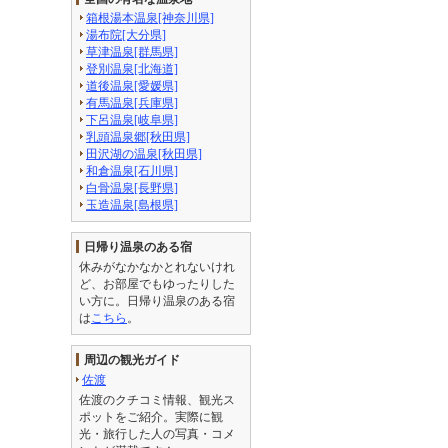
箱根湯本温泉[神奈川県]
湯布院[大分県]
草津温泉[群馬県]
登別温泉[北海道]
道後温泉[愛媛県]
有馬温泉[兵庫県]
下呂温泉[岐阜県]
乳頭温泉郷[秋田県]
田沢湖の温泉[秋田県]
和倉温泉[石川県]
白骨温泉[長野県]
玉造温泉[島根県]
日帰り温泉のある宿
休みがなかなかとれないけれ
ど、お部屋でもゆったりした
い方に。日帰り温泉のある宿
は
こちら
。
周辺の観光ガイド
佐渡
佐渡のクチコミ情報、観光ス
ポットをご紹介。実際に観
光・旅行した人の写真・コメ