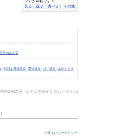
ントが満載です！
見る・遊ぶ
｜
食べる
｜
その他
風呂のある宿
泉
|
佐渡加茂湖温泉
|
両津温泉
|
相川温泉
|
あかどまり
手岬温泉の宿・ホテルを探すならじゃらんnet
｜
プライバシーポリシー