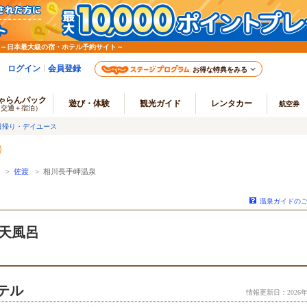
 ～日本最大級の宿・ホテル予約サイト～
ログイン
会員登録
お得な特典をみる
ゃらんパック
遊び・体験
観光ガイド
レンタカー
航空券
（交通＋宿泊）
日帰り・デイユース
>
佐渡
> 相川長手岬温泉
温泉ガイドの
天風呂
テル
情報更新日：2026年