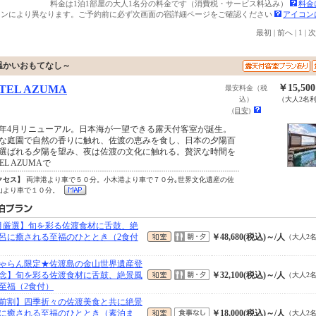
料金は1泊1部屋の大人1名分の料金です（消費税・サービス料込み）
料金
ランにより異なります。ご予約前に必ず次画面の宿詳細ページをご確認ください
アイコン
最初
|
前へ
|
1
|
次
温かいおもてなし～
￥15,50
TEL AZUMA
最安料金（税
込）
（大人2名
(目安)
23年4月リニューアル。日本海が一望できる露天付客室が誕生。
な庭園で自然の香りに触れ、佐渡の恵みを食し、日本の夕陽百
選ばれる夕陽を望み、夜は佐渡の文化に触れる。贅沢な時間を
EL AZUMAで
クセス】
両津港より車で５０分。小木港より車で７０分｡世界文化遺産の佐
山より車で１０分。
月厳選】旬を彩る佐渡食材に舌鼓、絶
呂に癒される至福のひととき（2食付
￥48,680(税込)～/人
（大人2
ゃらん限定★佐渡島の金山世界遺産登
念】旬を彩る佐渡食材に舌鼓、絶景風
￥32,100(税込)～/人
（大人2
至福（2食付）
前割】四季折々の佐渡美食と共に絶景
に癒される至福のひととき（素泊ま
￥18,000(税込)～/人
（大人2