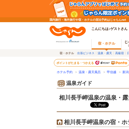
国内旅行・海外旅行や宿・ホテルの宿泊予約はじゃらんnet
こんにちは♪ゲストさん
じ
宿・ホテル
宿・ホテル
出張ビジネス
温泉・露天
高級宿
ポイントがたまる・つかえる
ホテル予約
>
温泉・露天風呂
>
甲信越
>
新潟
温泉ガイド
相川長手岬温泉の温泉・露
相川長手岬温泉の宿・ホ