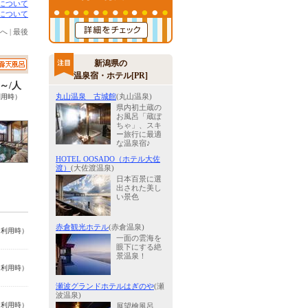
について
について
へ
|
最後
新潟県の
温泉宿・ホテル[PR]
0～/人
丸山温泉 古城館
(丸山温泉)
利用時）
県内初土蔵の
お風呂「蔵ぼ
ちゃ」、スキ
ー旅行に最適
な温泉宿♪
HOTEL OOSADO（ホテル大佐
渡）
(大佐渡温泉)
日本百景に選
出された美し
い景色
赤倉観光ホテル
(赤倉温泉)
名利用時）
一面の雲海を
眼下にする絶
景温泉！
名利用時）
瀬波グランドホテルはぎのや
(瀬
波温泉)
名利用時）
展望檜風呂