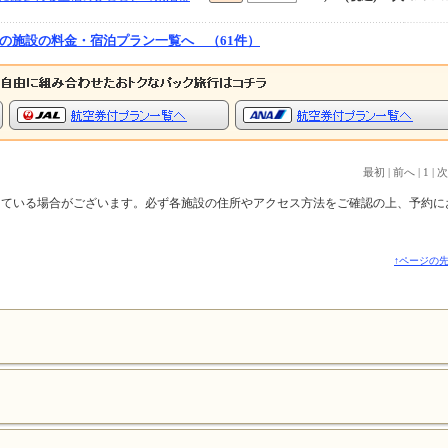
の施設の料金・宿泊プラン一覧へ （61件）
最初
|
前へ
|
1
|
次
っている場合がございます。必ず各施設の住所やアクセス方法をご確認の上、予約に
↑ページの