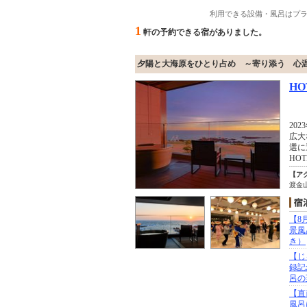
利用できる設備・風呂はプ
1
軒の予約できる宿がありました。
夕陽と大海原をひとり占め ～寄り添う 心
HO
20
広大
選に
HOT
【ア
渡金
【8
景風
き）
【じ
録記
呂の
【直
風呂