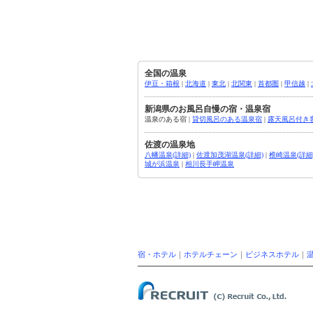
全国の温泉
伊豆・箱根
|
北海道
|
東北
|
北関東
|
首都圏
|
甲信越
|
新潟県のお風呂自慢の宿・温泉宿
温泉のある宿 |
貸切風呂のある温泉宿
|
露天風呂付き
佐渡の温泉地
八幡温泉(詳細)
|
佐渡加茂湖温泉(詳細)
|
椎崎温泉(詳細
城が浜温泉
|
相川長手岬温泉
宿・ホテル
｜
ホテルチェーン
｜
ビジネスホテル
｜