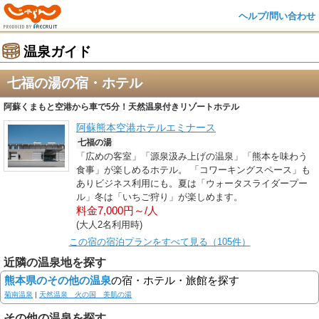
ヘルプ/問い合わせ
温泉ガイド
七福の湯の宿・ホテル
阿蘇くまもと空港から車で5分！天然温泉付きリゾートホテル
阿蘇熊本空港ホテルエミナース
七福の湯
「広めの客室」「源泉汲み上げの温泉」「熊本を味わう
食事」が楽しめるホテル。 「コワーキングスペース」も
ありビジネス利用にも。夏は「ウォータスライダープー
ル」冬は「いちご狩り」が楽しめます。
料金7,000円～/人
(大人2名利用時)
この宿の宿泊プランをすべて見る（105件）
近隣の温泉地を探す
熊本県のその他の温泉
の宿・ホテル・旅館を探す
菊南温泉
|
天然温泉 火の国 美肌の湯
その他の温泉を探す