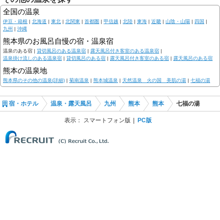
全国の温泉
伊豆・箱根
|
北海道
|
東北
|
北関東
|
首都圏
|
甲信越
|
北陸
|
東海
|
近畿
|
山陰・山陽
|
四国
|
九州
|
沖縄
熊本県のお風呂自慢の宿・温泉宿
温泉のある宿 |
貸切風呂のある温泉宿
|
露天風呂付き客室のある温泉宿
|
温泉掛け流しのある温泉宿
|
貸切風呂のある宿
|
露天風呂付き客室のある宿
|
露天風呂のある宿
熊本の温泉地
熊本県のその他の温泉(詳細)
|
菊南温泉
|
熊本城温泉
|
天然温泉 火の国 美肌の湯
|
七福の湯
宿・ホテル
温泉・露天風呂
九州
熊本
熊本
七福の湯
表示：
スマートフォン版
PC版