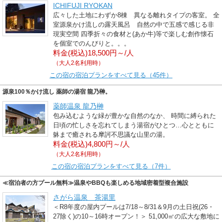
ICHIFUJI RYOKAN
広々した土地にわずか8棟 異なる離れタイプの客室。 全
室源泉かけ流しの露天風呂 自然の中で五感で感じる非
現実空間 四季折々の食材と(あか牛)等で楽しむ創作懐石
を個室でのんびりと。。。
料金(税込)18,500円～/人
（大人2名利用時）
この宿の宿泊プランをすべて見る（45件）
源泉100％かけ流し 薬師の湯宿 龍乃榊。
薬師温泉 龍乃榊
包み込むような緑が豊かな自然のなか、 時間に縛られた
日頃の忙しさを忘れてしまう湯宿がひとつ…心とともに
躰まで癒される摩訶不思議な山里の湯。
料金(税込)4,800円～/人
（大人2名利用時）
この宿の宿泊プランをすべて見る（7件）
≪宿泊者の方プール無料≫温泉やBBQも楽しめる地域密着型複合施設
さがら温泉 茶湯里
＜R8年度の屋内プールは7/18～8/31＆9月の土日祝(26・
27除く)の10～16時オープン！＞ 51,000㎡の広大な敷地に