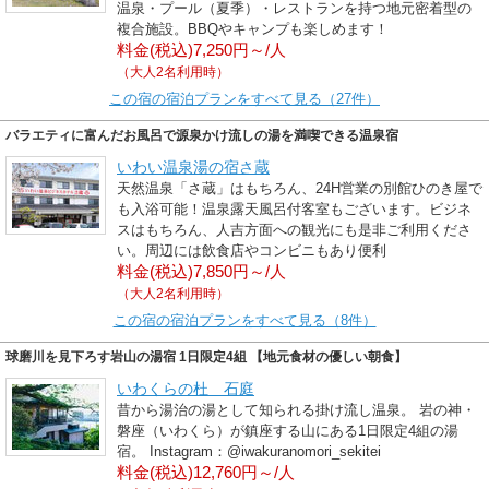
温泉・プール（夏季）・レストランを持つ地元密着型の
複合施設。BBQやキャンプも楽しめます！
料金(税込)7,250円～/人
（大人2名利用時）
この宿の宿泊プランをすべて見る（27件）
バラエティに富んだお風呂で源泉かけ流しの湯を満喫できる温泉宿
いわい温泉湯の宿さ蔵
天然温泉「さ蔵」はもちろん、24H営業の別館ひのき屋で
も入浴可能！温泉露天風呂付客室もございます。ビジネ
スはもちろん、人吉方面への観光にも是非ご利用くださ
い。周辺には飲食店やコンビニもあり便利
料金(税込)7,850円～/人
（大人2名利用時）
この宿の宿泊プランをすべて見る（8件）
球磨川を見下ろす岩山の湯宿 1日限定4組 【地元食材の優しい朝食】
いわくらの杜 石庭
昔から湯治の湯として知られる掛け流し温泉。 岩の神・
磐座（いわくら）が鎮座する山にある1日限定4組の湯
宿。 Instagram：@iwakuranomori_sekitei
料金(税込)12,760円～/人