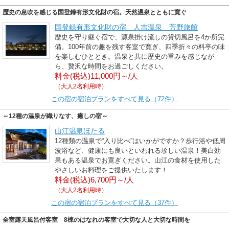
歴史の息吹を感じる国登録有形文化財の宿。天然温泉とともに寛ぐ
国登録有形文化財の宿 人吉温泉 芳野旅館
歴史を守り継ぐ宿で、源泉掛け流しの貸切風呂を4か所完
備。100年前の趣を残す客室で寛ぎ、四季折々の料亭の味
を楽しむひととき。温泉と共に歴史の重みを感じなが
ら、贅沢な時間をお過ごしください。
料金(税込)11,000円～/人
（大人2名利用時）
この宿の宿泊プランをすべて見る（72件）
～12種の温泉が織りなす、癒しの宿～
山江温泉ほたる
12種類の温泉で“入り比べ”はいかがですか？歩行浴や低周
波浴など、健康にも良いといわれる珍しい温泉！美白効
果もある温泉でお寛ぎください。山江の食材を使用した
やさしいお料理をご提供いたします！
料金(税込)6,700円～/人
（大人2名利用時）
この宿の宿泊プランをすべて見る（37件）
全室露天風呂付客室 8棟のはなれの客室で大切な人と大切な時間を