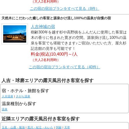
（大人2名利用時）
この宿の宿泊プランをすべて見る（8件）
天然木にこだわった癒しの客室と源泉かけ流し100%の温泉が自慢の宿
人吉神城の宿
樹齢300年を越す杉や高野槙をふんだんに使用した客室は
木の香りに包まれた寛ぎの空間。源泉掛け流し100%の温
泉を客室でも堪能できます♪ご宿泊いただいた方、屋久杉
記念館の見学も可能です！
料金(税込)10,400円～/人
（大人2名利用時）
この宿の宿泊プランをすべて見る（40件）
人吉・球磨エリアの露天風呂付き客室を探す
宿・ホテル・旅館を探す
人吉温泉
|
さがら温泉
温泉種別から探す
温泉
近隣エリアの露天風呂付き客室を探す
玉名・山鹿・菊池
|
黒川・杖立・わいた
|
阿蘇
|
天草