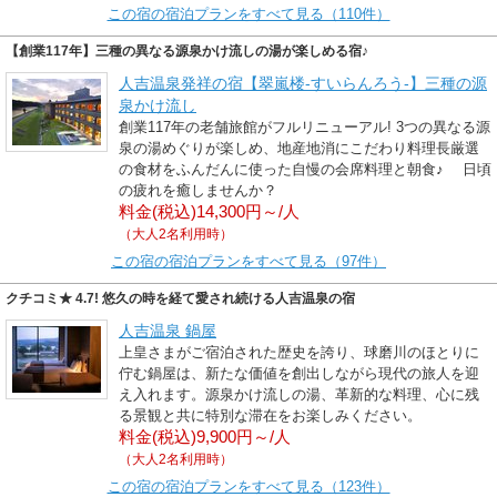
この宿の宿泊プランをすべて見る（110件）
【創業117年】三種の異なる源泉かけ流しの湯が楽しめる宿♪
人吉温泉発祥の宿【翠嵐楼-すいらんろう-】三種の源
泉かけ流し
創業117年の老舗旅館がフルリニューアル! 3つの異なる源
泉の湯めぐりが楽しめ、地産地消にこだわり料理長厳選
の食材をふんだんに使った自慢の会席料理と朝食♪ 日頃
の疲れを癒しませんか？
料金(税込)14,300円～/人
（大人2名利用時）
この宿の宿泊プランをすべて見る（97件）
クチコミ★ 4.7! 悠久の時を経て愛され続ける人吉温泉の宿
人吉温泉 鍋屋
上皇さまがご宿泊された歴史を誇り、球磨川のほとりに
佇む鍋屋は、新たな価値を創出しながら現代の旅人を迎
え入れます。源泉かけ流しの湯、革新的な料理、心に残
る景観と共に特別な滞在をお楽しみください。
料金(税込)9,900円～/人
（大人2名利用時）
この宿の宿泊プランをすべて見る（123件）