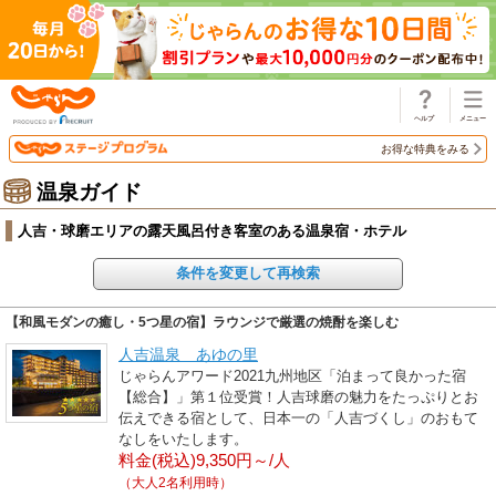
じゃらん
お得な特典をみる
温泉ガイド
人吉・球磨エリアの露天風呂付き客室のある温泉宿・ホテル
条件を変更して再検索
【和風モダンの癒し・5つ星の宿】ラウンジで厳選の焼酎を楽しむ
人吉温泉 あゆの里
じゃらんアワード2021九州地区「泊まって良かった宿
【総合】」第１位受賞！人吉球磨の魅力をたっぷりとお
伝えできる宿として、日本一の「人吉づくし」のおもて
なしをいたします。
料金(税込)9,350円～/人
（大人2名利用時）