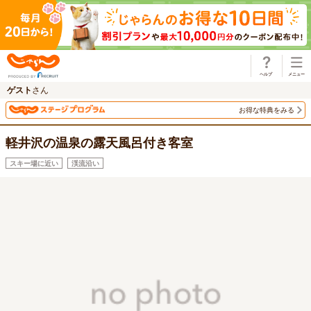
じゃらん
ゲスト
さん
お得な特典をみる
軽井沢の温泉の露天風呂付き客室
スキー場に近い
渓流沿い