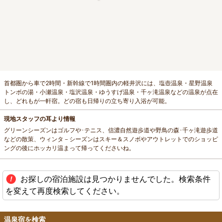
首都圏から車で2時間・新幹線で1時間圏内の軽井沢には、塩壺温泉・星野温泉
トンボの湯・小瀬温泉・塩沢温泉・ゆうすげ温泉・千ヶ滝温泉などの温泉が点在
し、どれもが一軒宿。どの宿も日帰りの立ち寄り入浴が可能。
現地スタッフの耳より情報
グリーンシーズンはゴルフや･テニス、信濃自然遊歩道や野鳥の森･千ヶ滝遊歩道
などの散策、ウィンタ－シーズンはスキー＆スノボやアウトレットでのショッピ
ングの後にホッカリ温まって帰ってくださいね。
お探しの宿泊施設は見つかりませんでした。検索条件
を変えて再度検索してください。
温泉宿を検索