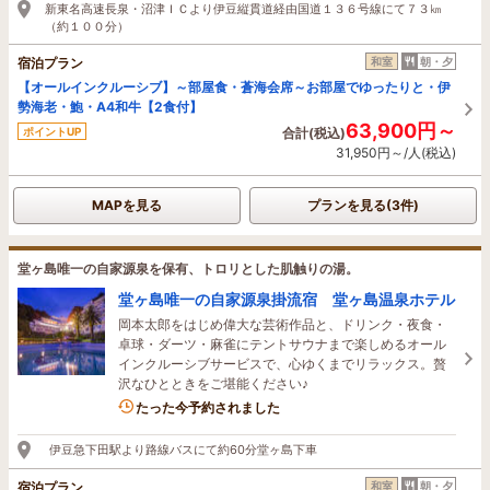
新東名高速長泉・沼津ＩＣより伊豆縦貫道経由国道１３６号線にて７３㎞
（約１００分）
宿泊プラン
和室
朝・夕
【オールインクルーシブ】～部屋食・蒼海会席～お部屋でゆったりと・伊
勢海老・鮑・A4和牛【2食付】
63,900円～
ポイントUP
合計(税込)
31,950円～/人(税込)
MAPを見る
プランを見る(3件)
堂ヶ島唯一の自家源泉を保有、トロリとした肌触りの湯。
堂ヶ島唯一の自家源泉掛流宿 堂ヶ島温泉ホテル
岡本太郎をはじめ偉大な芸術作品と、ドリンク・夜食・
卓球・ダーツ・麻雀にテントサウナまで楽しめるオール
インクルーシブサービスで、心ゆくまでリラックス。贅
沢なひとときをご堪能ください♪
2名がこの宿を見ています
たった今予約されました
伊豆急下田駅より路線バスにて約60分堂ヶ島下車
宿泊プラン
和室
朝・夕