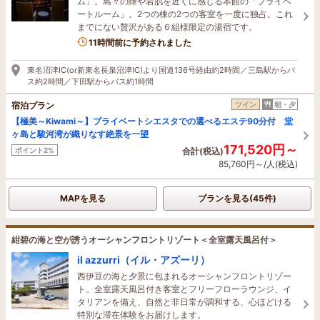
ム」。島々の緑や岩肌を近くに感じる本館の「プライベ
ートルーム」。2つの棟の2つの客室を一度に独占。これ
までにない贅沢がある６組様限定の湯宿です。
11時間前に予約されました
東名沼津IC(or新東名長泉沼津IC)より国道136号経由約2時間／三島駅からバ
ス約2時間／下田駅からバス約1時間
宿泊プラン
ツイン
朝・夕
【極美～Kiwami～】プライベートシエスタでの選べるエステ90分付 堂
ヶ島と駿河湾が織りなす絶景を一望
171,520円～
ポイント2%
合計(税込)
85,760円～/人(税込)
MAPを見る
プランを見る(45件)
紺碧の海と空が誘うオーシャンフロントリゾート＜全室露天風呂付＞
il azzurri（イル・アズーリ）
西伊豆の海と夕景に包まれるオーシャンフロントリゾー
ト。全室露天風呂付き客室とフリーフローラウンジ、イ
タリアンを備え、自然と非日常が調和する、心ほどける
特別な滞在体験をお届けします。
4名がこの宿を見ています