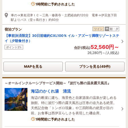
1時間前に予約されました
車の→東名沼津ＩＣ～三島・修善寺・土肥経由約120分 電車→伊豆急下田
駅よりバス（堂ヶ島行き）約60分
宿泊プラン
ツイン
朝・夕
【事前決済限定】30日前確約CXL100％ イル・アズーリ満喫リゾートステ
イ（夕朝食付き）
52,560円～
ポイント2%
合計(税込)
26,280円～/人(税込)
MAPを見る
プランを見る(49件)
～オールインクルーシブサービス開始～『波打ち際の温泉露天風呂』
海辺のかくれ湯 清流
海辺の断崖に建ち、海景色と自家源泉の温泉が楽しめる
旅館。特に波打つ際の露天風呂は圧巻の迫力ある絶景。
天然記念物「トンボロ現象」や三四郎島の絶景が目の
前。お食事は西伊豆らしさを表現した磯会席。
5名がこの宿を見ています
1時間前に予約されました