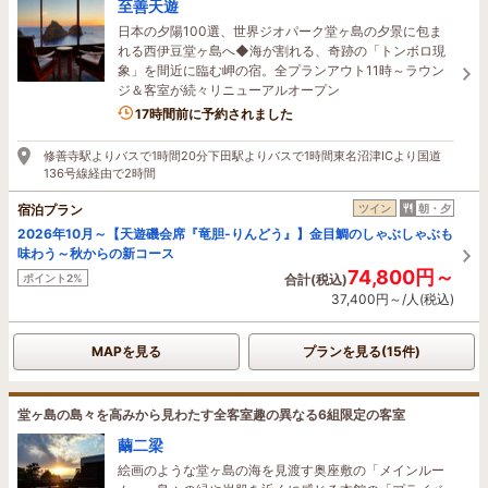
至善天遊
日本の夕陽100選、世界ジオパーク堂ヶ島の夕景に包ま
れる西伊豆堂ヶ島へ◆海が割れる、奇跡の「トンボロ現
象」を間近に臨む岬の宿。全プランアウト11時～ラウン
ジ＆客室が続々リニューアルオープン
1名がこの宿を見ています
17時間前に予約されました
修善寺駅よりバスで1時間20分下田駅よりバスで1時間東名沼津ICより国道
136号線経由で2時間
宿泊プラン
ツイン
朝・夕
2026年10月～【天遊磯会席『竜胆-りんどう』】金目鯛のしゃぶしゃぶも
味わう～秋からの新コース
74,800円～
ポイント2%
合計(税込)
37,400円～/人(税込)
MAPを見る
プランを見る(15件)
堂ヶ島の島々を高みから見わたす全客室趣の異なる6組限定の客室
繭二梁
絵画のような堂ヶ島の海を見渡す奥座敷の「メインルー