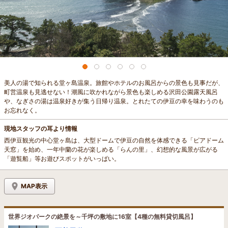
美人の湯で知られる堂ヶ島温泉。旅館やホテルのお風呂からの景色も見事だが、
町営温泉も見逃せない！潮風に吹かれながら景色も楽しめる沢田公園露天風呂
や、なぎさの湯は温泉好きが集う日帰り温泉。とれたての伊豆の幸を味わうのも
お忘れなく。
現地スタッフの耳より情報
西伊豆観光の中心堂ヶ島は、大型ドームで伊豆の自然を体感できる「ピアドーム
天窓」を始め、一年中蘭の花が楽しめる「らんの里」、幻想的な風景が広がる
「遊覧船」等お遊びスポットがいっぱい。
MAP表示
世界ジオパークの絶景を～千坪の敷地に16室【4種の無料貸切風呂】