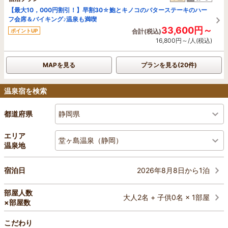
【最大10，000円割引！】早割30☆鮑とキノコのバターステーキのハー
フ会席＆バイキング♪温泉も満喫
33,600円～
ポイントUP
合計(税込)
16,800円～/人(税込)
MAPを見る
プランを見る(20件)
温泉宿を検索
静岡県
都道府県
エリア
堂ヶ島温泉（静岡）
温泉地
2026年8月8日から1泊
宿泊日
部屋人数
大人2名 + 子供0名 × 1部屋
×部屋数
こだわり