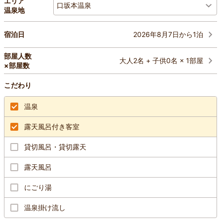
エリア
口坂本温泉
温泉地
2026年8月7日から1泊
宿泊日
部屋人数
大人2名 + 子供0名 × 1部屋
×部屋数
こだわり
温泉
露天風呂付き客室
貸切風呂・貸切露天
露天風呂
にごり湯
温泉掛け流し