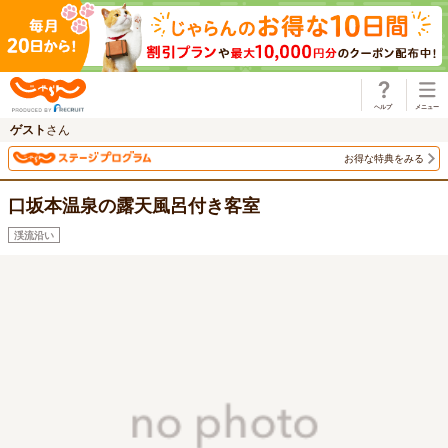
じゃらん
ゲスト
さん
お得な特典をみる
口坂本温泉の露天風呂付き客室
渓流沿い