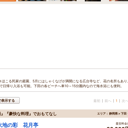
きほこる民家の庭園、5月にはしゃくなげが満開になる広台寺など、花の名所もあり
で日帰り入浴も可能。下田の各ビーチへ車10～15分圏内なので海水浴にも便利。
で表示する
最初
前へ
1
次
湯』『豪快な料理』でおもてなし
エリア：
静岡県 > 下
最安料金(
大地の彩 花月亭