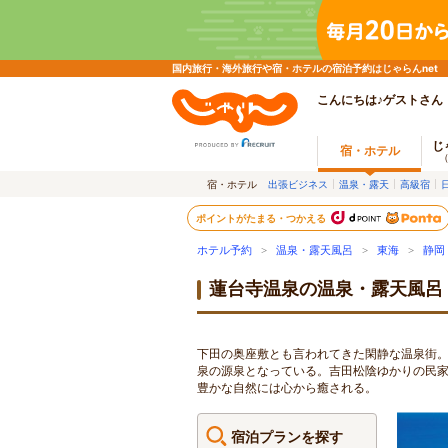
国内旅行・海外旅行や宿・ホテルの宿泊予約はじゃらんnet
こんにちは♪ゲストさん
じ
宿・ホテル
宿・ホテル
出張ビジネス
温泉・露天
高級宿
ポイントがたまる・つかえる
ホテル予約
>
温泉・露天風呂
>
東海
>
静岡
蓮台寺温泉の温泉・露天風呂
下田の奥座敷とも言われてきた閑静な温泉街。
泉の源泉となっている。吉田松陰ゆかりの民
豊かな自然には心から癒される。
宿泊プランを探す