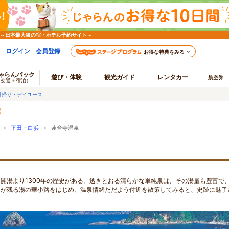
 ～日本最大級の宿・ホテル予約サイト～
ログイン
会員登録
お得な特典をみる
ゃらんパック
遊び・体験
観光ガイド
レンタカー
航空券
（交通＋宿泊）
日帰り・デイユース
>
下田・白浜
> 蓮台寺温泉
開湯より1300年の歴史がある。透きとおる清らかな単純泉は、その湯量も豊富で
家が残る湯の華小路をはじめ、温泉情緒ただよう付近を散策してみると、史跡に魅了