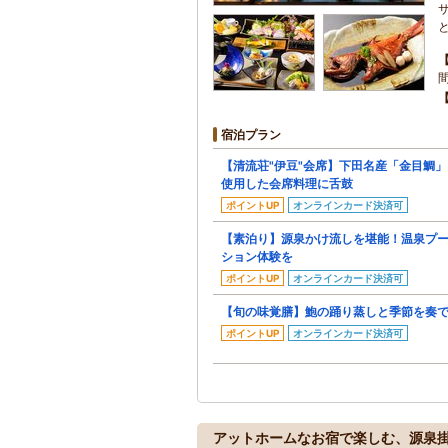
宿泊プラン
【清流荘"伊豆"会席】下田名産「金目鯛
使用した会席料理に舌鼓
ポイントUP
オンラインカード決済可
【素泊り】源泉かけ流しを堪能！温泉プ
ション体験を
ポイントUP
オンラインカード決済可
【旬の味覚膳】鮑の踊り蒸しと季節を奏
ポイントUP
オンラインカード決済可
アットホームなお宿で楽しむ、源泉