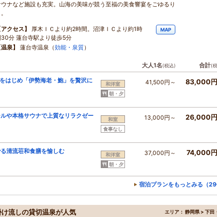
サウナなど施設も充実。山海の美味が競う至福の美食響宴をごゆるり
と。
【アクセス】
厚木ＩＣより約2時間。沼津ＩＣより約1時
MAP
間30分 蓮台寺駅より徒歩5分
【温泉】
蓮台寺温泉（
効能・泉質
）
大人1名
合計
(税込)
(
」をはじめ「伊勢海老・鮑」を贅沢に
83,000
41,500円～
和洋室
朝・夕
ールや本格サウナで上質なリラクゼー
26,000
13,000円～
和室
食事なし
でる清流荘和食膳を愉しむ
74,000
37,000円～
和洋室
朝・夕
宿泊プランをもっとみる（29
掛け流しの貸切温泉が人気
エリア：
静岡県 > 下