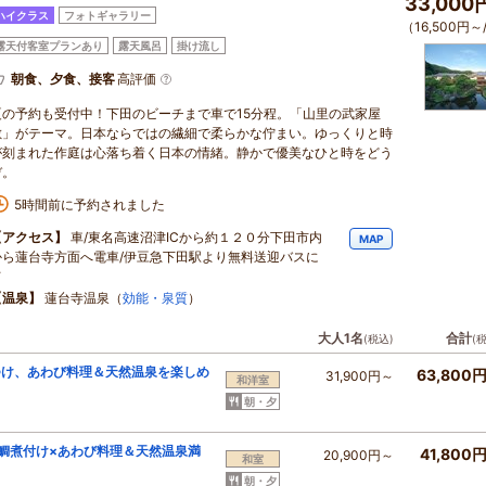
33,000
ハイクラス
フォトギャラリー
（16,500円～
露天付客室プランあり
露天風呂
掛け流し
朝食、夕食、接客
高評価
夏の予約も受付中！下田のビーチまで車で15分程。「山里の武家屋
敷」がテーマ。日本ならではの繊細で柔らかな佇まい。ゆっくりと時
が刻まれた作庭は心落ち着く日本の情緒。静かで優美なひと時をどう
ぞ。
5時間前に予約されました
【アクセス】
車/東名高速沼津ICから約１２０分下田市内
MAP
から蓮台寺方面へ電車/伊豆急下田駅より無料送迎バスに
て
【温泉】
蓮台寺温泉（
効能・泉質
）
大人1名
合計
(税込)
(
つけ、あわび料理＆天然温泉を楽しめ
63,800
31,900円～
和洋室
朝・夕
鯛煮付け×あわび料理＆天然温泉満
41,800
20,900円～
和室
朝・夕