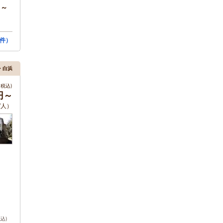
円～
件）
田・白浜
税込)
円～
/人）
税込)