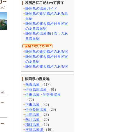
円～
/人）
静岡県の温泉ガイド
静岡県の貸切風呂のある温
泉宿
静岡県の露天風呂付き客室
のある温泉宿
静岡県の温泉掛け流しのあ
る温泉宿
静岡県の貸切風呂のある宿
静岡県の露天風呂付き客室
のある宿
静岡県の露天風呂のある宿
静岡県の温泉地
熱海温泉
（117）
伊豆高原温泉
（91）
税込)
伊東温泉・宇佐美温泉
（75）
円～
下田温泉
（46）
伊豆長岡温泉
（29）
土肥温泉
（28）
熱川温泉
（20）
円～
稲取温泉
（16）
河津温泉郷
（16）