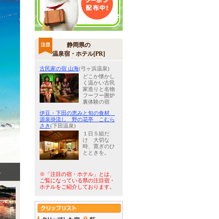
静岡県の
温泉宿・ホテル[PR]
古民家の宿 山海
(弓ヶ浜温泉)
どこか懐かし
く温かい古民
家造りと名物
フーフー囲炉
裏体験の宿
伊豆・下田の恵みと旬の食材
源泉掛流し 野の花亭 こむら
さき
(下田温泉)
１日５組だ
け 大切な
時、寛ぎのひ
とときを。
し
※「注目の宿・ホテル」とは、
ご覧になっている県の注目宿・
ホテルをご紹介しております。