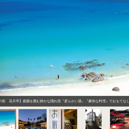
の彩 花月亭】庭園を囲む静かな隠れ宿『柔らかい湯』『豪快な料理』でおもてな