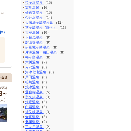
弓ヶ浜温泉
（16）
雲見温泉
（16）
円～
修善寺温泉
（16）
今井浜温泉
（14）
天城湯ヶ島温泉郷
（12）
堂ヶ島温泉（静岡）
（11）
8件）
大室温泉
（10）
下賀茂温泉
（9）
舘山寺温泉
（9）
伊豆城ヶ崎温泉
（8）
片瀬温泉・白田温泉
（8）
梅ヶ島温泉
（8）
大川温泉
（7）
赤沢温泉
（6）
河津七滝温泉
（6）
戸田温泉
（6）
田・白浜
松崎温泉
（6）
焼津温泉
（5）
税込)
蓮台寺温泉
（5）
0円～
宇久須温泉
（3）
/人）
畑毛温泉
（3）
白岩温泉
（3）
寸又峡温泉
（3）
倉真温泉
（3）
北川温泉
（2）
三ヶ日温泉
（2）