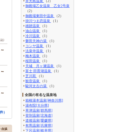
弁天島温泉
（2）
御殿場乙女温泉 乙女2号泉
（2）
御殿場東田中温泉
（2）
掛川つま恋温泉
（1）
雄踏温泉
（1）
油山温泉
（1）
冷川温泉
（1）
税込)
磐田天神の湯
（1）
コンヤ温泉
（1）
円～
法泉寺温泉
（1）
梅木温泉
（1）
桜田温泉
（1）
天城 月ヶ瀬温泉
（1）
円～
富士 田貫湖温泉
（1）
芝川苑
（1）
観音温泉
（1）
駿河太古の湯
（1）
円～
全国の有名な温泉地
箱根湯本温泉[神奈川県]
湯布院[大分県]
草津温泉[群馬県]
件）
登別温泉[北海道]
道後温泉[愛媛県]
有馬温泉[兵庫県]
田・白浜
下呂温泉[岐阜県]