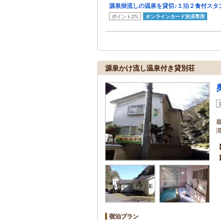
源泉掛流しの温泉を貸切♪１泊２食付スタ
ポイント2%
オンラインカード決済専用
源泉かけ流し温泉付き貸別荘
宿泊プラン