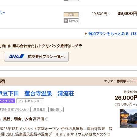
st～
39,600
19,800円～
和室
朝のみ
宿泊プランをもっとみる（1
を自由に組み合わせたおトクなパック旅行はコチラ
航空券付プラン一覧へ
湯宿
エリア：
静岡県 > 下
最安料金(
伊豆下田 蓮台寺温泉 清流荘
26,00
ハイクラス
フォトギャラリー
（13,000円～
露天付客室プランあり
露天風呂
掛け流し
風呂、朝食、夕食
高評価
-2025年12月メゾネット客室オープン-伊豆の奥屋敷・蓮台寺温泉 源
泉掛け流し温泉露天風呂や温泉プール＆テルマリウムや薪炊きのケロ