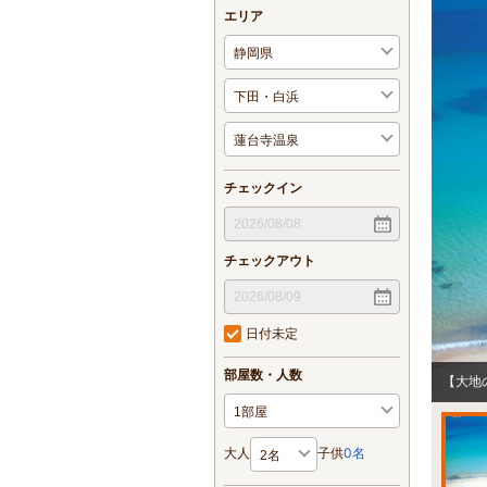
エリア
チェックイン
チェックアウト
日付未定
部屋数・人数
【大地
大人
子供
0
名