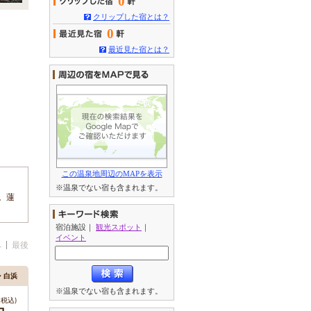
0
クリップした宿とは？
0
最近見た宿とは？
この温泉地周辺のMAPを表示
※温泉でない宿も含まれます。
。蓮
宿泊施設
｜
観光スポット
｜
イベント
へ
最後
田・白浜
※温泉でない宿も含まれます。
税込)