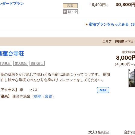
ンダードプラン
30,800
15,400円～
和室
朝・夕
宿泊プランをもっとみる（3
エリア：
静岡県 > 下
最安料金(
奥蓮台寺荘
8,000
貸切風呂
露天風呂
掛け流し
（4,000円～
最高の源泉をかけ流しで味わえる当宿は湯治にうってつけです。 長期
滞在し静かな環境でのんびり心身のリフレッシュをしてください。
【アクセス】
車 バス
MAP
【温泉】
蓮台寺温泉（
効能・泉質
）
大人1名
合計
(税込)
(