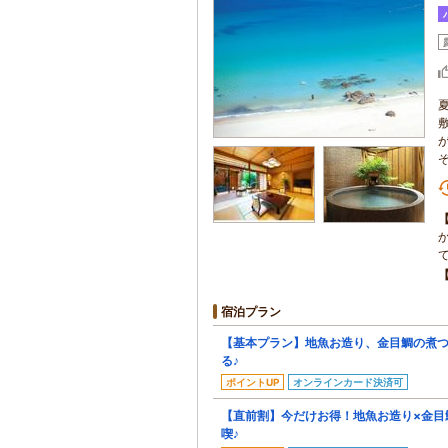
宿泊プラン
【基本プラン】地魚お造り、金目鯛の煮
る♪
ポイントUP
オンラインカード決済可
【直前割】今だけお得！地魚お造り×金目
喫♪