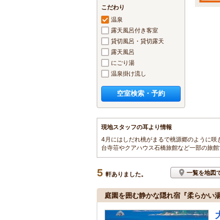
こだわり
温泉
露天風呂付き客室
貸切風呂・貸切露天
露天風呂
にごり湯
温泉掛け流し
空室検索・予約
現地スタッフの耳より情報
4月にはしだれ桃がまるで桃源郷のように咲
台寺荘やクアハウス石橋旅館など一部の旅館
5
一覧を地図
軒ありました。
庭園を囲む静かな隠れ宿『柔らかい