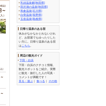
乳頭温泉郷[秋田県]
税込)
田沢湖の温泉[秋田県]
0円～
和倉温泉[石川県]
白骨温泉[長野県]
/人）
玉造温泉[島根県]
日帰り温泉のある宿
休みがなかなかとれないけれ
ど、お部屋でもゆったりした
い方に。日帰り温泉のある宿
は
こちら
。
周辺の観光ガイド
下田・白浜
下田・白浜のクチコミ情報、
観光スポットをご紹介。実際
税込)
に観光・旅行した人の写真・
円～
コメントが満載です！
見る・遊ぶ
｜
食べる
｜
その他
円～