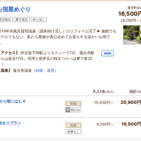
最安料金(
お宿星めぐり
16,50
貸切風呂
露天風呂
掛け流し
（8,250円～
2019年内風呂貸切温泉（源泉掛け流し）のリフォーム完了★ 旅館でも
ホテルでもない、私たち家族が真心込めてお迎えする温かいお宿で
す。
【アクセス】
伊豆急下田駅よりタクシーで7分、蓮台寺駅
MAP
からは徒歩17分。河津と南伊豆の桜まつりへは車で各25
分！
【温泉】
蓮台寺温泉（
効能・泉質
）
大人1名
合計
(税込)
(
っかり朝ごはん★
20,900
10,450円～
和室
朝のみ
泊まりプラン
16,500
8,250円～
和室
食事なし