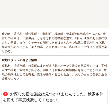
稚内市・猿払村・浜頓別町・中頓別町・枝幸町・豊富町の6市町村からなる。豊
富町の温泉は、「油風呂」とも呼ばれる特徴的な湯で、弱い石油臭のある肌にや
さしい泉質。また、クッチャロ湖畔にあるはまとんべつ温泉は黄色がかった湯。
肌がすべすべになる「美人の湯」と言われている。広いエリアで様々な泉質が楽
しめる。
現地スタッフの耳より情報
猿払村、浜頓別町、枝幸町にまたがる『北オホーツク道立自然公園』では、手付
かずの原野、湿地帯が広がる。初夏には多数の高山植物がを見ることが出来、野
鳥の飛来地としても有名。流氷が接岸することもあり、ありのままの自然がある
貴重なエリア。
お探しの宿泊施設は見つかりませんでした。検索条件
を変えて再度検索してください。