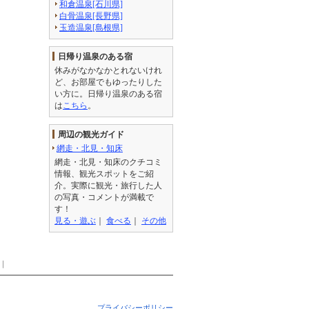
和倉温泉[石川県]
白骨温泉[長野県]
玉造温泉[島根県]
日帰り温泉のある宿
休みがなかなかとれないけれ
ど、お部屋でもゆったりした
い方に。日帰り温泉のある宿
は
こちら
。
周辺の観光ガイド
網走・北見・知床
網走・北見・知床のクチコミ
情報、観光スポットをご紹
介。実際に観光・旅行した人
の写真・コメントが満載で
す！
見る・遊ぶ
｜
食べる
｜
その他
｜
プライバシーポリシー