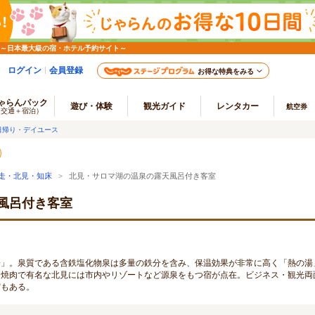
 ～日本最大級の宿・ホテル予約サイト～
ログイン
会員登録
お得な特典をみる
ゃらんパック
遊び・体験
観光ガイド
レンタカー
航空券
（交通＋宿泊）
日帰り・デイユース
走・北見・知床
> 北見・サロマ湖の温泉の露天風呂付き客室
風呂付き客室
湯」。泉質である含鉄塩化物泉は多量の鉄分を含み、保温効果が非常に高く「熱の湯
た焼肉で有名な北見には市内やリゾートなど源泉をもつ宿が点在。ビジネス・観光両
宿もある。