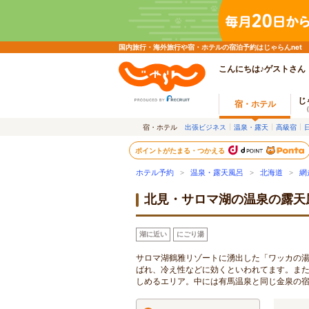
国内旅行・海外旅行や宿・ホテルの宿泊予約はじゃらんnet
こんにちは♪ゲストさん
じ
宿・ホテル
宿・ホテル
出張ビジネス
温泉・露天
高級宿
ポイントがたまる・つかえる
ホテル予約
>
温泉・露天風呂
>
北海道
>
網
北見・サロマ湖の温泉の露天
湖に近い
にごり湯
サロマ湖鶴雅リゾートに湧出した「ワッカの
ばれ、冷え性などに効くといわれてます。ま
しめるエリア。中には有馬温泉と同じ金泉の