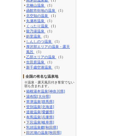
南茅部温泉郷
（1）
北檜山温泉
（1）
函館市街地の温泉
（1）
北空知の温泉
（1）
丸瀬布温泉
（1）
くったり温泉
（1）
龍乃湯温泉
（1）
斜里温泉
（1）
しんしのつ温泉
（1）
厚沢部エリアの温泉・露天
風呂
（1）
乙部エリアの温泉
（1）
生田原温泉
（1）
新千歳空港温泉
（1）
全国の有名な温泉地
※温泉・露天風呂付き客室でない
宿も含まれます。
箱根湯本温泉[神奈川県]
湯布院[大分県]
草津温泉[群馬県]
登別温泉[北海道]
道後温泉[愛媛県]
有馬温泉[兵庫県]
下呂温泉[岐阜県]
乳頭温泉郷[秋田県]
田沢湖の温泉[秋田県]