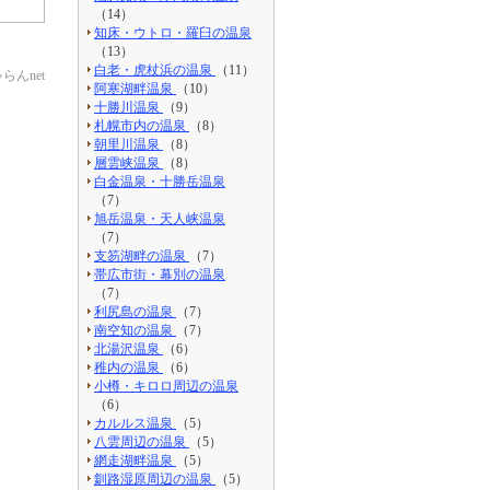
（14）
知床・ウトロ・羅臼の温泉
（13）
白老・虎杖浜の温泉
（11）
んnet
阿寒湖畔温泉
（10）
十勝川温泉
（9）
札幌市内の温泉
（8）
朝里川温泉
（8）
層雲峡温泉
（8）
白金温泉・十勝岳温泉
（7）
旭岳温泉・天人峡温泉
（7）
支笏湖畔の温泉
（7）
帯広市街・幕別の温泉
（7）
利尻島の温泉
（7）
南空知の温泉
（7）
北湯沢温泉
（6）
稚内の温泉
（6）
小樽・キロロ周辺の温泉
（6）
カルルス温泉
（5）
八雲周辺の温泉
（5）
網走湖畔温泉
（5）
釧路湿原周辺の温泉
（5）