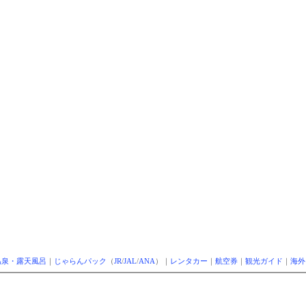
温泉・露天風呂
｜
じゃらんパック
（
JR
/
JAL
/
ANA
）｜
レンタカー
｜
航空券
｜
観光ガイド
｜
海外