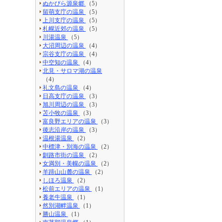
ぬかびら源泉郷
（5）
留萌支庁の温泉
（5）
上川支庁の温泉
（5）
札幌近郊の温泉
（5）
川湯温泉
（5）
大沼周辺の温泉
（4）
宗谷支庁の温泉
（4）
中空知の温泉
（4）
北見・サロマ湖の温泉
（4）
礼文島の温泉
（4）
日高支庁の温泉
（3）
旭川周辺の温泉
（3）
苫小牧の温泉
（3）
富良野エリアの温泉
（3）
後志沿岸の温泉
（3）
温根湯温泉
（2）
中標津・別海の温泉
（2）
釧路市街の温泉
（2）
女満別・美幌の温泉
（2）
羊蹄山山麓の温泉
（2）
しほろ温泉
（2）
松前エリアの温泉
（1）
養老牛温泉
（1）
然別湖畔温泉
（1）
勝山温泉
（1）