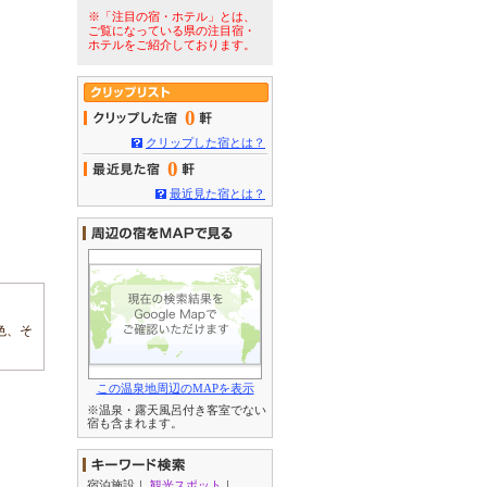
※「注目の宿・ホテル」とは、
ご覧になっている県の注目宿・
ホテルをご紹介しております。
0
クリップした宿とは？
0
最近見た宿とは？
色、そ
この温泉地周辺のMAPを表示
※温泉・露天風呂付き客室でない
宿も含まれます。
宿泊施設
｜
観光スポット
｜