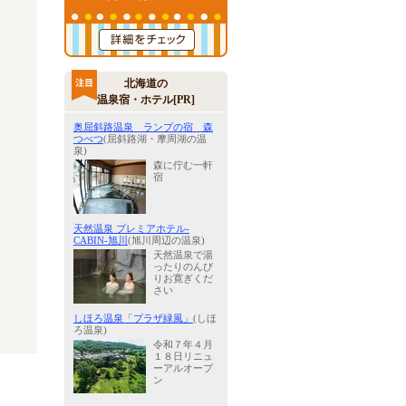
北海道の
温泉宿・ホテル[PR]
奥屈斜路温泉 ランプの宿 森
つべつ
(屈斜路湖・摩周湖の温
泉)
森に佇む一軒
宿
天然温泉 プレミアホテル-
CABIN-旭川
(旭川周辺の温泉)
天然温泉で湯
ったりのんび
りお寛ぎくだ
さい
しほろ温泉「プラザ緑風」
(しほ
ろ温泉)
令和７年４月
１８日リニュ
ーアルオープ
ン