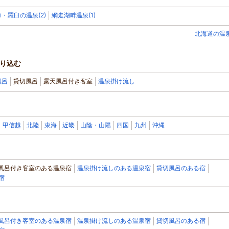
・羅臼の温泉(2)
網走湖畔温泉(1)
北海道の温
り込む
風呂
貸切風呂
露天風呂付き客室
温泉掛け流し
甲信越
北陸
東海
近畿
山陰・山陽
四国
九州
沖縄
風呂付き客室のある温泉宿
温泉掛け流しのある温泉宿
貸切風呂のある宿
宿
風呂付き客室のある温泉宿
温泉掛け流しのある温泉宿
貸切風呂のある宿