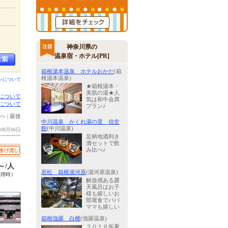
神奈川県の
温泉宿・ホテル[PR]
箱根湯本温泉 ホテルおかだ
(箱
根湯本温泉)
ンについて
★箱根湯本・
美肌の湯★人
について
気は和牛会席
について
プラン♪
へ
|
最後
中川温泉 かくれ湯の里 信玄
館
(中川温泉)
08月06日
足柄地酒利き
酒セットで飲
み比べ♪
0～/人
若松 箱根湯河原
(湯河原温泉)
利用時）
解放感ある露
天風呂はお子
様も嬉しいお
部屋食でパパ
ママも嬉しい
箱根強羅 白檀
(強羅温泉)
２０１６年夏