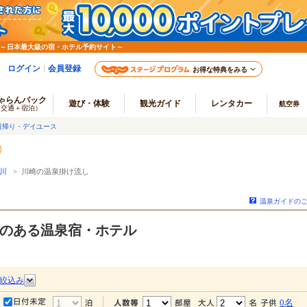
 ～日本最大級の宿・ホテル予約サイト～
ログイン
会員登録
お得な特典をみる
ゃらんパック
遊び・体験
観光ガイド
レンタカー
航空券
（交通＋宿泊）
日帰り・デイユース
川
> 川崎の温泉掛け流し
温泉ガイドの
のある温泉宿・ホテル
絞込み
0名