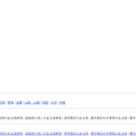
北陸
|
東海
|
近畿
|
山陰・山陽
|
四国
|
九州
|
沖縄
客室のある温泉宿 | 温泉掛け流しのある温泉宿 | 貸切風呂のある宿 | 露天風呂付き客室のある宿 | 露
客室のある温泉宿
|
温泉掛け流しのある温泉宿
|
貸切風呂のある宿
|
露天風呂付き客室のある宿
|
露天