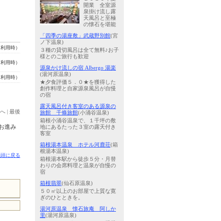
開業 全室源
泉掛け流し露
天風呂と至極
の懐石を堪能
「四季の湯座敷」武蔵野別館
(宮
ノ下温泉)
名利用時）
３種の貸切風呂は全て無料♪お子
様とのご旅行も歓迎
名利用時）
源泉かけ流しの宿 Albergo 湯楽
(湯河原温泉)
名利用時）
★夕食評価５．０★を獲得した
創作料理と自家源泉風呂が自慢
の宿
露天風呂付き客室のある源泉の
へ
|
最後
旅館 千條旅館
(小涌谷温泉)
箱根小涌谷温泉で、１千坪の敷
お進み
地にあるたった３室の露天付き
客室
箱根湯本温泉 ホテル河鹿荘
(箱
根湯本温泉)
先頭に戻る
箱根湯本駅から徒歩５分・月替
わりの会席料理と温泉が自慢の
宿
箱根翡翠
(仙石原温泉)
５０㎡以上のお部屋で上質な寛
ぎのひとときを。
湯河原温泉 懐石旅庵 阿しか
里
(湯河原温泉)