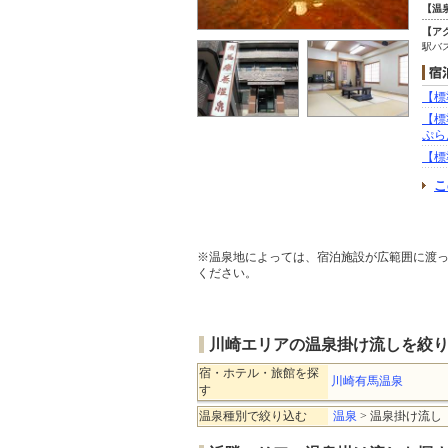
【温
【ア
駅バ
【標
【標
ぷら
【標
こ
※温泉地によっては、宿泊施設が広範囲に渡
ください。
川崎エリアの温泉掛け流しを絞
宿・ホテル・旅館を探
川崎有馬温泉
す
温泉種別で絞り込む
温泉
> 温泉掛け流し