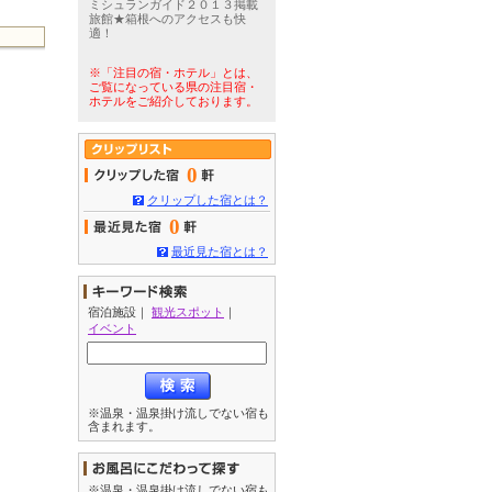
ミシュランガイド２０１３掲載
旅館★箱根へのアクセスも快
適！
※「注目の宿・ホテル」とは、
ご覧になっている県の注目宿・
ホテルをご紹介しております。
0
クリップした宿とは？
0
最近見た宿とは？
宿泊施設
｜
観光スポット
｜
イベント
※温泉・温泉掛け流しでない宿も
含まれます。
※温泉・温泉掛け流しでない宿も