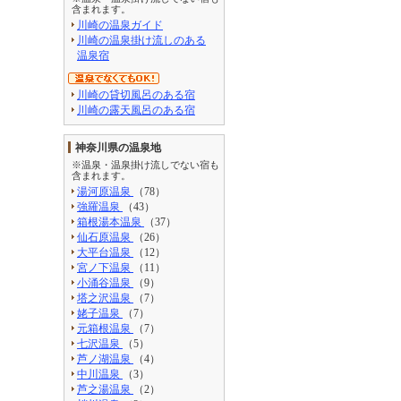
含まれます。
川崎の温泉ガイド
川崎の温泉掛け流しのある
温泉宿
川崎の貸切風呂のある宿
川崎の露天風呂のある宿
神奈川県の温泉地
※温泉・温泉掛け流しでない宿も
含まれます。
湯河原温泉
（78）
強羅温泉
（43）
箱根湯本温泉
（37）
仙石原温泉
（26）
大平台温泉
（12）
宮ノ下温泉
（11）
小涌谷温泉
（9）
塔之沢温泉
（7）
姥子温泉
（7）
元箱根温泉
（7）
七沢温泉
（5）
芦ノ湖温泉
（4）
中川温泉
（3）
芦之湯温泉
（2）