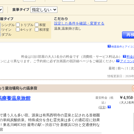
設定した条件を確認・変更する
シングル
トリプル
和室
温泉,温泉掛け流し
ツイン
4ベッド
和洋室
ダブル
検索条件とアイコ
料金は1泊1部屋の大人1名分の料金です（消費税・サービス料込み）
料金
ランにより異なります。ご予約前に必ず次画面の宿詳細ページをご確認ください
アイコン
最初
|
前へ
|
1
|
次
情報更新日：2026年
わう湯治場宛らの温泉宿
￥4,95
馬療養温泉旅館
最安料金（税
込）
（大人2名
(目安)
で通う人も多い宿。源泉は有馬西明寺の霊泉と記される首都圏
の単純炭酸鉄泉。特殊成分を含む霊光泉は多くの適応症に効果
！東名川崎IC6分 最寄の駅～渋谷17分 新横浜12分と交通便利な
宿