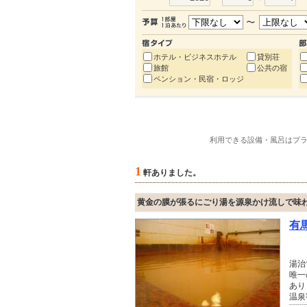
ホテル・ビジネスホテル
貸別荘
旅館
公共の宿
ペンション・民宿・ロッジ
利用できる設備・風呂はプ
1
軒ありました。
黄金の膜が張るにごり湯を源泉かけ流しで味
有
湯治
唯一
あり
温泉