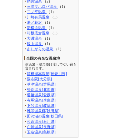
蛸川温泉
（2）
三浦マホロバ温泉
（1）
二ノ平温泉
（1）
川崎有馬温泉
（1）
湯ノ花沢
（1）
新横浜温泉
（1）
箱根底倉温泉
（1）
大磯温泉
（1）
飯山温泉
（1）
あしがらの温泉
（1）
全国の有名な温泉地
※温泉・温泉掛け流しでない宿も
含まれます。
箱根湯本温泉[神奈川県]
湯布院[大分県]
草津温泉[群馬県]
登別温泉[北海道]
道後温泉[愛媛県]
有馬温泉[兵庫県]
下呂温泉[岐阜県]
乳頭温泉郷[秋田県]
田沢湖の温泉[秋田県]
和倉温泉[石川県]
白骨温泉[長野県]
玉造温泉[島根県]