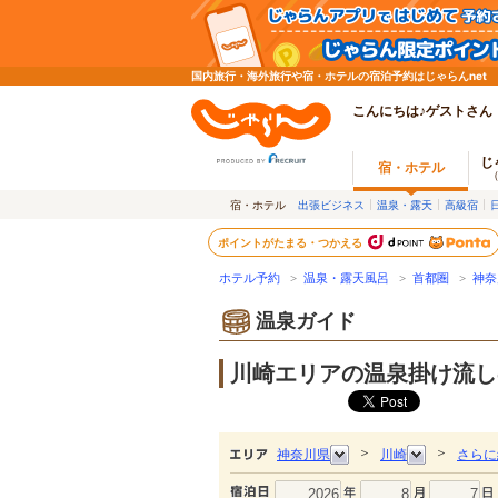
国内旅行・海外旅行や宿・ホテルの宿泊予約はじゃらんnet
こんにちは♪ゲストさん
じ
宿・ホテル
宿・ホテル
出張ビジネス
温泉・露天
高級宿
ポイントがたまる・つかえる
ホテル予約
>
温泉・露天風呂
>
首都圏
>
神奈
温泉ガイド
川崎エリアの温泉掛け流し
＞
＞
神奈川県
川崎
さらに