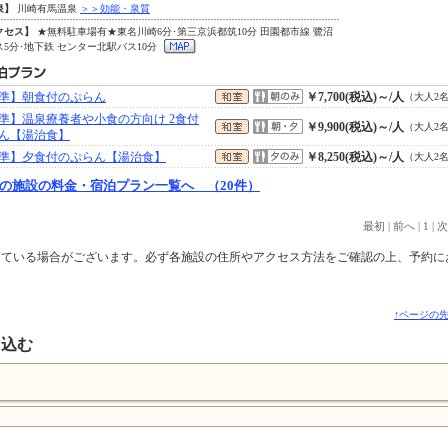
泉】
川崎有馬温泉
＞＞効能・泉質
クセス】
★無料駐車場有★東名川崎6分･第三京浜都筑10分 田園都市線 鷺沼
ス5分･地下鉄 センター北駅バス10分
準】朝食付のぷらん
￥7,700(税込)～/人
（大人2
準】温泉療養者や小食の方向け 2食付
￥9,900(税込)～/人
（大人2
ん【湯治食】
準】夕食付のぷらん【湯治食】
￥8,250(税込)～/人
（大人2
の施設の料金・宿泊プラン一覧へ （20件）
最初
|
前へ
|
1
|
次
っている場合がございます。必ず各施設の住所やアクセス方法をご確認の上、予約に
↑ページの
り込む