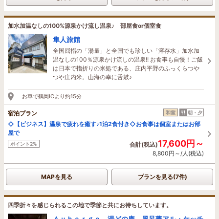
加水加温なしの100%源泉かけ流し温泉♪ 部屋食or個室食
隼人旅館
全国屈指の「湯量」と全国でも珍しい「溶存水」加水加
温なしの100％源泉かけ流しの温泉!! お食事も自慢！ご飯
は日本で指折りの米処である、庄内平野のふっくらつや
つや庄内米。山海の幸に舌鼓♪
お車で鶴岡ICより約15分
宿泊プラン
和室
朝・夕
◇【ビジネス】温泉で疲れを癒す♪1泊2食付き◇お食事は個室またはお部
屋で
17,600円～
ポイント2%
合計(税込)
8,800円～/人(税込)
MAPを見る
プランを見る(7件)
四季折々を感じられるこの地で季節と共にお待ちしています。
Ａｕｂｅｒｇｅ 湯どの庵 風呂夢アル・ケッチ