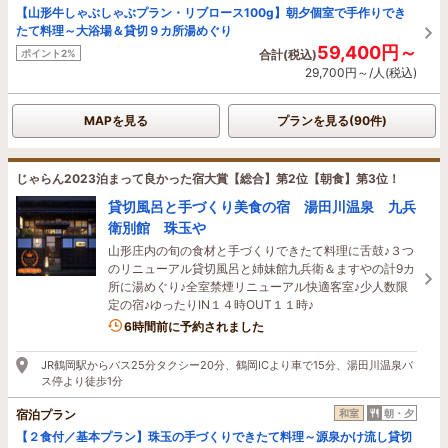
【山形牛しゃぶしゃぶプラン・リブロース100g】朝夕個室で手作りでき
たて料理～大浴場＆貸切９カ所湯めぐり
59,400円～
ポイント2%
合計(税込)
29,700円～/人(税込)
MAPを見る
プランを見る(90件)
じゃらん2023泊まって良かった宿大賞【総合】第2位【朝食】第3位！
貸切風呂と手づくり美食の宿 湯田川温泉 九兵
衛別館 珠玉や
山形庄内の旬の食材と手づくりできたて料理に舌鼓♪３つ
のリニューアル貸切風呂と姉妹館九兵衛＆ますやの計9カ
所に湯めぐり♪全室禁煙リニューアル快適客室♪少人数限
定の宿♪ゆったりIN１４時OUT１１時♪
6時間前に予約されました
JR鶴岡駅からバス25分タクシー20分、鶴岡ICより車で15分、湯田川温泉バ
ス停より徒歩1分
宿泊プラン
和室
朝・夕
【２食付／基本プラン】珠玉の手づくりできたて料理～源泉かけ流し貸切