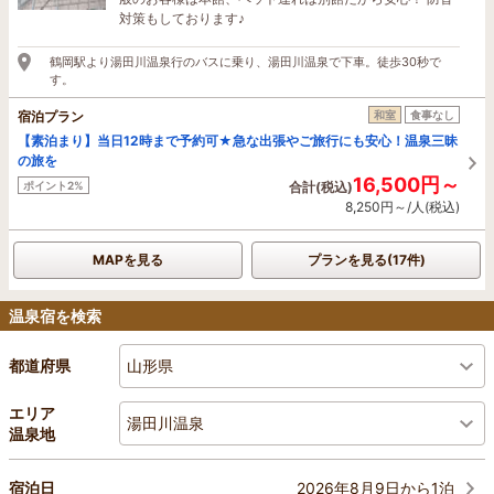
対策もしております♪
鶴岡駅より湯田川温泉行のバスに乗り、湯田川温泉で下車。徒歩30秒で
す。
宿泊プラン
和室
食事なし
【素泊まり】当日12時まで予約可★急な出張やご旅行にも安心！温泉三昧
の旅を
16,500円～
ポイント2%
合計(税込)
8,250円～/人(税込)
MAPを見る
プランを見る(17件)
温泉宿を検索
山形県
都道府県
エリア
湯田川温泉
温泉地
2026年8月9日から1泊
宿泊日