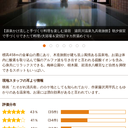
【源泉かけ流しと手づくり料理を楽しむ湯宿 湯田川温泉九兵衛旅館】朝夕個室
で手づくりできたて料理♪大浴場＆貸切計９カ所湯めぐり♪
標高458ｍの金峯山の麓にあり、木造旅館が建ち並ぶ風情ある温泉地。お湯は体
内に酸素を取り込んで脳のアルファ波を引き出すと言われる硫酸イオンを含み、
心身共にリラックスできる。梅林公園や、樹木園、岩清水八幡宮など自然を満喫
できるスポットもいっぱい。
現地スタッフの耳より情報
映画「たそがれ清兵衛」のロケ地としても知られており、作家藤沢周平氏ともゆ
かりのある温泉地。お湯には漂白効果があると言われています。
評価分布
43％
(35件)
41％
(34件)