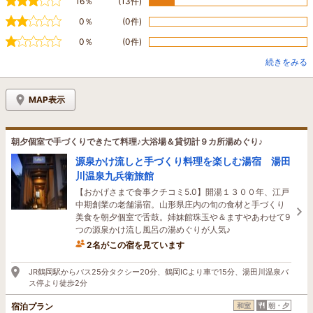
16％
(13件)
0％
(0件)
0％
(0件)
続きをみる
MAP表示
朝夕個室で手づくりできたて料理♪大浴場＆貸切計９カ所湯めぐり♪
源泉かけ流しと手づくり料理を楽しむ湯宿 湯田
川温泉九兵衛旅館
【おかげさまで食事クチコミ5.0】開湯１３００年、江戸
中期創業の老舗湯宿。山形県庄内の旬の食材と手づくり
美食を朝夕個室で舌鼓。姉妹館珠玉や＆ますやあわせて9
つの源泉かけ流し風呂の湯めぐりが人気♪
2名がこの宿を見ています
JR鶴岡駅からバス25分タクシー20分、鶴岡ICより車で15分、湯田川温泉バ
ス停より徒歩2分
宿泊プラン
和室
朝・夕