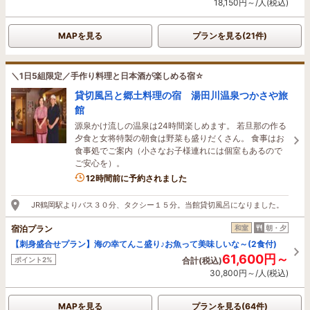
18,150円～/人(税込)
MAPを見る
プランを見る(21件)
＼1日5組限定／手作り料理と日本酒が楽しめる宿☆
貸切風呂と郷土料理の宿 湯田川温泉つかさや旅
館
源泉かけ流しの温泉は24時間楽しめます。 若旦那の作る
夕食と女将特製の朝食は野菜も盛りだくさん。 食事はお
食事処でご案内（小さなお子様連れには個室もあるので
ご安心を）。
12時間前に予約されました
JR鶴岡駅よりバス３０分、タクシー１５分。当館貸切風呂になりました。
宿泊プラン
和室
朝・夕
【刺身盛合せプラン】海の幸てんこ盛り♪お魚って美味しいな～(2食付)
61,600円～
ポイント2%
合計(税込)
30,800円～/人(税込)
MAPを見る
プランを見る(64件)