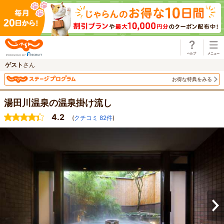
じゃらん
ゲスト
さん
お得な特典をみる
湯田川温泉の温泉掛け流し
4.2
(
クチコミ
82
件
)