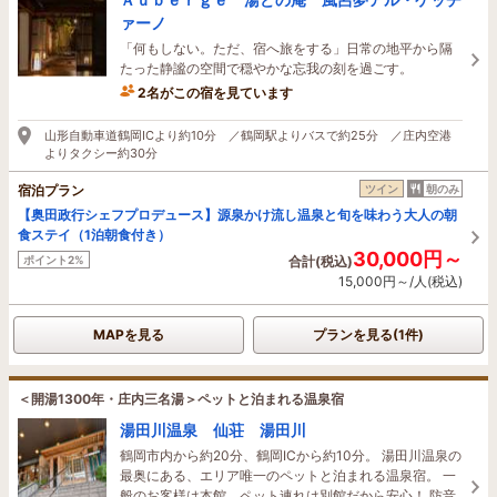
ァーノ
「何もしない。ただ、宿へ旅をする」日常の地平から隔
たった静謐の空間で穏やかな忘我の刻を過ごす。
2名がこの宿を見ています
山形自動車道鶴岡ICより約10分 ／鶴岡駅よりバスで約25分 ／庄内空港
よりタクシー約30分
宿泊プラン
ツイン
朝のみ
【奥田政行シェフプロデュース】源泉かけ流し温泉と旬を味わう大人の朝
食ステイ（1泊朝食付き）
30,000円～
ポイント2%
合計(税込)
15,000円～/人(税込)
MAPを見る
プランを見る(1件)
＜開湯1300年・庄内三名湯＞ペットと泊まれる温泉宿
湯田川温泉 仙荘 湯田川
鶴岡市内から約20分、鶴岡ICから約10分。 湯田川温泉の
最奥にある、エリア唯一のペットと泊まれる温泉宿。 一
般のお客様は本館、ペット連れは別館だから安心！ 防音