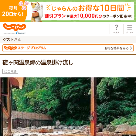
じゃらん
ゲスト
さん
お得な特典をみる
碇ヶ関温泉郷の温泉掛け流し
にごり湯