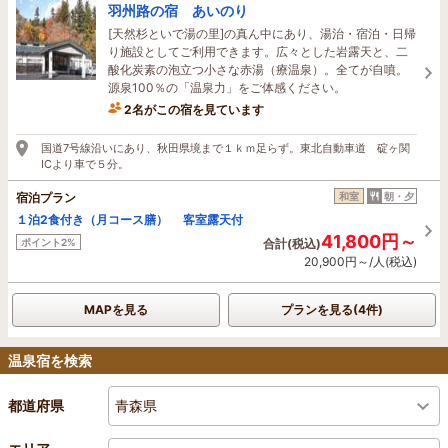
羽州路の宿 あいのり
[天然杉といで湯の里]の真ん中にあり、湯治・宿泊・日帰
り施設としてご利用できます。広々とした岩露天と、二
酸化炭素の泡立つ小さな赤湯（療温泉）。全てが自噴。
源泉100％の「温泉力」をご体感ください。
2名がこの宿を見ています
国道7号線沿いにあり、秋田県境まで１ｋｍ足らず。東北自動車道 碇ヶ関
ICより車で５分。
宿泊プラン
和室
朝・夕
１泊2食付き（月コース膳） 客室露天付
41,800円～
ポイント2%
合計(税込)
20,900円～/人(税込)
MAPを見る
プランを見る(4件)
温泉宿を検索
青森県
都道府県