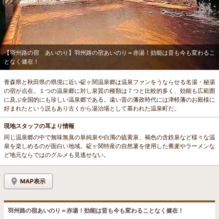
【羽州路の宿 あいのり】羽州路の宿あいのり＝赤湯！効能は昔も今も変わるこ
となく健在！
青森県と秋田県の県境に近い碇ヶ関温泉郷は温泉ファンをうならせる名湯・秘湯
の宿が点在。１つの温泉郷に対し泉質の種類は７つと比較的多く、効能も広範囲
に及ぶ全国的にも珍しい温泉郷である。遠い昔の藩政時代には津軽藩のお殿様に
好まれたという説もあり古くから湯治場として慕われた温泉町だ。
現地スタッフの耳より情報
同じ温泉郷の中で無味無臭の単純泉や白濁の硫黄泉、褐色の含鉄泉など様々な温
泉を楽しめるのが面白い地域。碇ヶ関特産の自然薯を使用した蕎麦やラーメンな
ど地元ならではのグルメも見逃せない。
MAP表示
羽州路の宿あいのり＝赤湯！効能は昔も今も変わることなく健在！