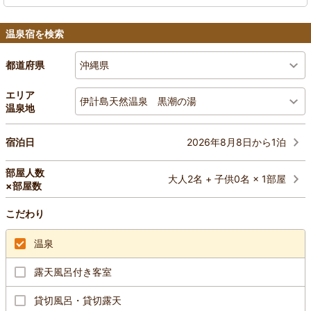
温泉宿を検索
沖縄県
都道府県
エリア
伊計島天然温泉 黒潮の湯
温泉地
2026年8月8日から1泊
宿泊日
部屋人数
大人2名 + 子供0名 × 1部屋
×部屋数
こだわり
温泉
露天風呂付き客室
貸切風呂・貸切露天