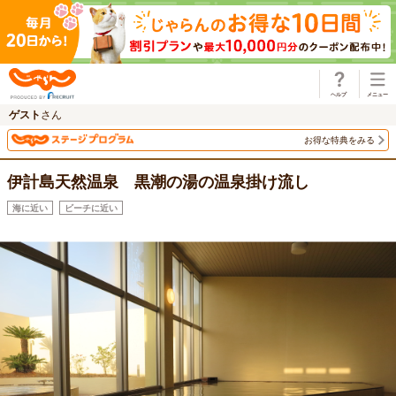
じゃらん
ゲスト
さん
お得な特典をみる
伊計島天然温泉 黒潮の湯の温泉掛け流し
海に近い
ビーチに近い