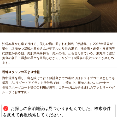
沖縄本島から車で行ける、美しい海に囲まれた離島「伊計島」に2016年温泉が
誕生！塩湯かつ炭酸水素を含んだ弱アルカリ性の湯で、神経痛・創傷・皮膚病等
に効能がある他、美肌効果を持ち「美人の湯」とも言われている。東海岸に望む
黄金の朝日・満点の星空を堪能しながら、リゾート×温泉の贅沢ステイが楽しめ
ます。
現地スタッフの耳より情報
海中道路を通り、島を抜けて行く伊計島までの道のりはドライブコースとしても
最高！AJリゾートアイランド伊計島では、ご滞在中、動物ふれあいコーナー・
各種スポーツコート等のご利用が無料。コテージはお子様連れのファミリーやグ
ループにおすすめ♪
お探しの宿泊施設は見つかりませんでした。検索条件
を変えて再度検索してください。