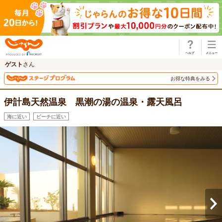
じゃらん
ゲスト
さん
お得な特典をみる
伊計島天然温泉 黒潮の湯の温泉・露天風呂
海に近い
ビーチに近い