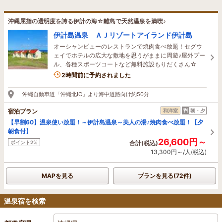
沖縄屈指の透明度を誇る伊計の海☆離島で天然温泉を満喫♪
伊計島温泉 ＡＪリゾートアイランド伊計島
オーシャンビューのレストランで焼肉食べ放題！セグウ
ェイでホテルの広大な敷地を思うがままに周遊♪屋外プー
ル、各種スポーツコートなど無料施設もりだくさん☆
1名がこの宿を見ています
2時間前に予約されました
沖縄自動車道「沖縄北IC」より海中道路向け約50分
宿泊プラン
和洋室
朝・夕
【早割60】温泉使い放題！～伊計島温泉～美人の湯♪焼肉食べ放題！【夕
朝食付】
26,600円～
ポイント2%
合計(税込)
13,300円～/人(税込)
MAPを見る
プランを見る(72件)
温泉宿を検索