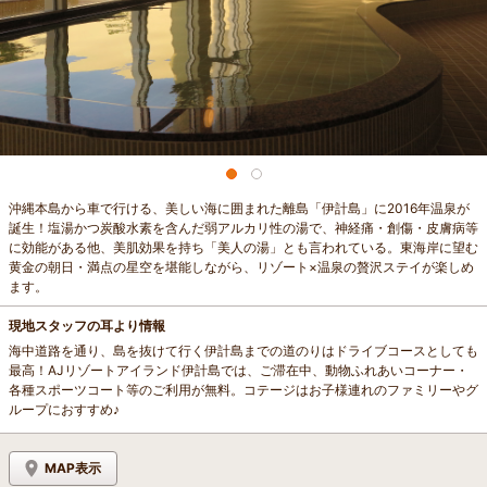
沖縄本島から車で行ける、美しい海に囲まれた離島「伊計島」に2016年温泉が
誕生！塩湯かつ炭酸水素を含んだ弱アルカリ性の湯で、神経痛・創傷・皮膚病等
に効能がある他、美肌効果を持ち「美人の湯」とも言われている。東海岸に望む
黄金の朝日・満点の星空を堪能しながら、リゾート×温泉の贅沢ステイが楽しめ
ます。
現地スタッフの耳より情報
海中道路を通り、島を抜けて行く伊計島までの道のりはドライブコースとしても
最高！AJリゾートアイランド伊計島では、ご滞在中、動物ふれあいコーナー・
各種スポーツコート等のご利用が無料。コテージはお子様連れのファミリーやグ
ループにおすすめ♪
MAP表示