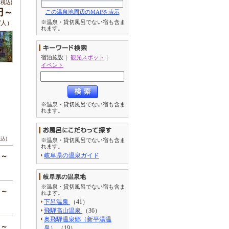
税込)
円～
この温泉地周辺のMAPを表示
/人）
※温泉・貸切風呂でない宿も含ま
れます。
宿泊施設
｜
観光スポット
｜
イベント
※温泉・貸切風呂でない宿も含ま
れます。
税込)
※温泉・貸切風呂でない宿も含ま
れます。
円～
岐阜県の温泉ガイド
岐阜県の温泉地
※温泉・貸切風呂でない宿も含ま
円～
れます。
下呂温泉
（41）
飛騨高山温泉
（36）
奥飛騨温泉郷（新平湯温
円～
泉）
（19）