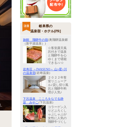
岐阜県の
温泉宿・ホテル[PR]
旅館 飛騨牛の宿
(奥飛騨温泉郷
（新平湯温泉）)
☆客室露天風
呂付きで温泉
と飛騨牛を心
ゆくまで堪能
できる♪♪☆
岩寿荘 ～IWASUSO～ 山×星×川
の温泉宿
(岩寿温泉)
２０２２年客
室リニューア
ル♪貸し切り風
呂と飛騨牛料
理が人気♪
下呂温泉 こころをなでる静
寂 みやこ
(下呂温泉)
宿。
コラーゲン入
りどぶろくし
ゃぶしゃぶが
女性に人気の
飛騨牛づくし