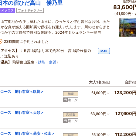
最安料金(
日本の宿ひだ高山 倭乃里
83,600
ハイクラス
フォトギャラリー
（41,800円～
高山市街地から少し離れた山里に、ひっそりと佇む贅沢なお宿。あた
たかな炎が燃える囲炉裏で皆様をお迎えいたします。川のせせらぎと
手つかずの大自然で特別な体験を。2024年ミシュランキー授与
23時間前に予約されました
【アクセス】
ＪＲ高山駅より車で約20分 高山駅⇔倭乃
MAP
里：送迎あり
【温泉】
飛騨位山温泉（
効能・泉質
）
大人1名
合計
(税込)
(
ルコース 離れ客室＜臥龍＞
123,200
61,600円～
和室
朝・夕
ルコース 離れ客室＜天領＞
127,600
63,800円～
和洋室
朝・夕
ルコース 離れ客室＜苅安・位山＞
112,200
56,100円～
和室