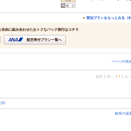
朝・夕
宿泊プランをもっとみる（6
を自由に組み合わせたおトクなパック旅行はコチラ
航空券付プラン一覧へ
ページの先
最初
前へ
1
次
5)
岐阜の温