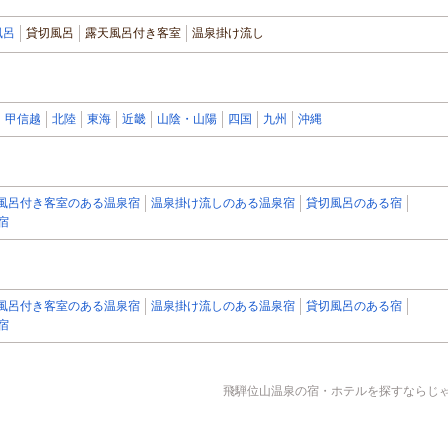
風呂
貸切風呂
露天風呂付き客室
温泉掛け流し
甲信越
北陸
東海
近畿
山陰・山陽
四国
九州
沖縄
風呂付き客室のある温泉宿
温泉掛け流しのある温泉宿
貸切風呂のある宿
宿
風呂付き客室のある温泉宿
温泉掛け流しのある温泉宿
貸切風呂のある宿
宿
飛騨位山温泉の宿・ホテルを探すならじゃら