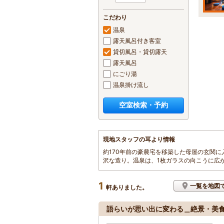
こだわり
温泉
露天風呂付き客室
貸切風呂・貸切露天
露天風呂
にごり湯
温泉掛け流し
空室検索・予約
現地スタッフの耳より情報
約170年前の豪農宅を移築した母屋の玄関に
沢な造り。温泉は、1枚ガラスの向こうに広
1
一覧を地図
軒ありました。
語らいが思い出に変わる＿絶景・美