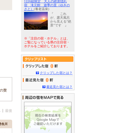
1日6組限定 大人の絶景隠れ
宿 滝元館 遊季の里（ゆきの
さと）
(養老温泉)
『 これ
が、露天風呂
から見える“絶
景”です 』
※「注目の宿・ホテル」とは、
ご覧になっている県の注目宿・
ホテルをご紹介しております。
0
クリップした宿とは？
0
最近見た宿とは？
の贅
へ
最後
丹生川