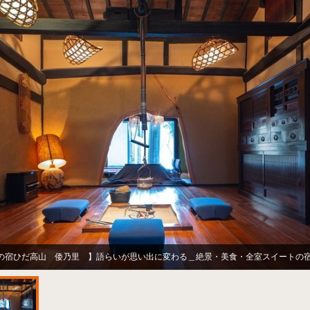
の宿ひだ高山 倭乃里 】語らいが思い出に変わる＿絶景・美食・全室スイートの