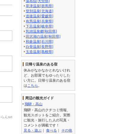
湯布院[大分県]
草津温泉[群馬県]
登別温泉[北海道]
道後温泉[愛媛県]
有馬温泉[兵庫県]
下呂温泉[岐阜県]
乳頭温泉郷[秋田県]
田沢湖の温泉[秋田県]
和倉温泉[石川県]
白骨温泉[長野県]
玉造温泉[島根県]
日帰り温泉のある宿
休みがなかなかとれないけれ
ど、お部屋でもゆったりした
い方に。日帰り温泉のある宿
は
こちら
。
周辺の観光ガイド
飛騨・高山
飛騨・高山のクチコミ情報、
観光スポットをご紹介。実際
んnet
に観光・旅行した人の写真・
コメントが満載です！
見る・遊ぶ
｜
食べる
｜
その他