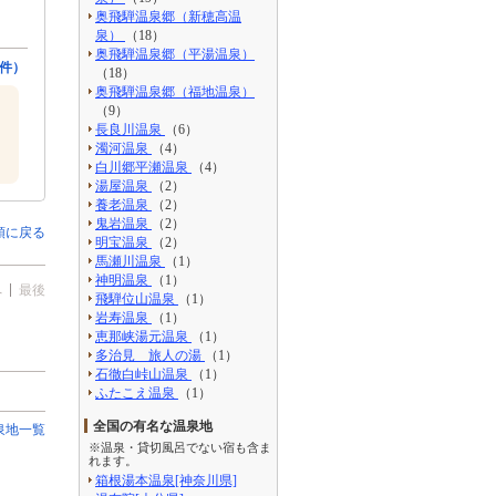
奥飛騨温泉郷（新穂高温
泉）
（18）
奥飛騨温泉郷（平湯温泉）
件）
（18）
奥飛騨温泉郷（福地温泉）
（9）
長良川温泉
（6）
濁河温泉
（4）
白川郷平瀬温泉
（4）
湯屋温泉
（2）
養老温泉
（2）
鬼岩温泉
（2）
頭に戻る
明宝温泉
（2）
馬瀬川温泉
（1）
神明温泉
（1）
へ
最後
飛騨位山温泉
（1）
岩寿温泉
（1）
恵那峡湯元温泉
（1）
多治見 旅人の湯
（1）
石徹白峠山温泉
（1）
ふたこえ温泉
（1）
全国の有名な温泉地
泉地一覧
※温泉・貸切風呂でない宿も含ま
れます。
箱根湯本温泉[神奈川県]