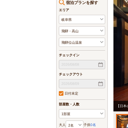
宿泊プランを探す
エリア
チェックイン
チェックアウト
日付未定
部屋数・人数
【日本
大人
子供
0
名