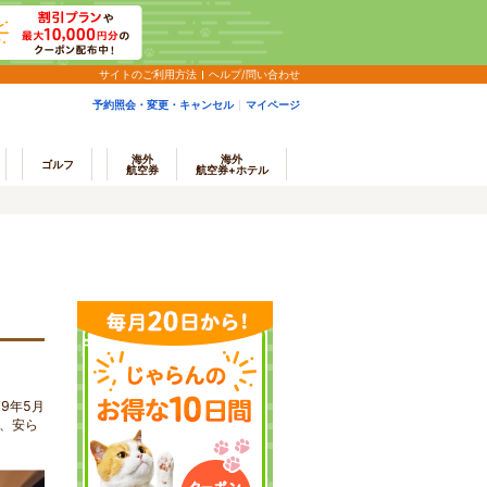
サイトのご利用方法
ヘルプ/問い合わせ
予約照会・変更・キャンセル
マイページ
海外
海外
ゴルフ
航空券
航空券+ホテル
9年5月
、安ら