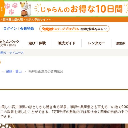
 ～日本最大級の宿・ホテル予約サイト～
ログイン
会員登録
お得な特典をみる
ゃらんパック
遊び・体験
観光ガイド
レンタカー
航空券
（交通＋宿泊）
日帰り・デイユース
>
飛騨・高山
> 飛騨位山温泉の貸切風呂
の美しい宮川源流のほとりから湧き出る温泉。飛騨の奥座敷とも言えるこの地で200
この温泉を楽しむことができる。1万5千坪の敷地内では移りゆく四季の自然の中で
ができる。