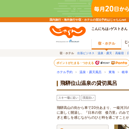
国内旅行・海外旅行や宿・ホテルの宿泊予約はじゃらんnet
こんにちは♪ゲストさん
じ
宿・ホテル
宿・ホテル
出張ビジネス
温泉・露天
高級宿
ポイントがたまる・つかえる
ホテル予約
>
温泉・露天風呂
>
東海
>
岐阜
飛騨位山温泉の貸切風呂
スキー場に近い
渓流沿い
飛騨高山の街から車で20分あまり、一級河川
に新しく開湯し、『日本の宿 倭乃里』のみで
ぎと癒しを感じながらのひと時を過ごすこと