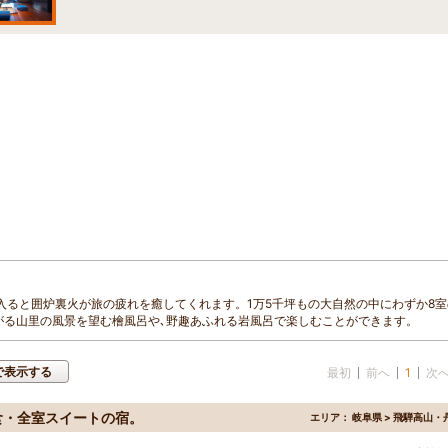
入ると囲炉裏火が旅の疲れを癒してくれます。1万5千坪もの大自然の中にわずか8室
がる山里の風景を望む檜風呂や､野趣あふれる岩風呂で楽しむことができます。
で表示する
最初
前へ
1
次
食・全室スイートの宿。
エリア：
岐阜県 > 飛騨高山・