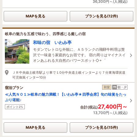
36,300円～/人(税込)
MAPを見る
プランを見る(12件)
岐阜の魅力を五感で味わう、四季感じる癒しの宿
和味の宿 いわみ亭
モダンでレトロな外観に、Ａ５ランクの飛騨牛料理は贅
沢で一味違う家庭的なお宿です。 宿の周りはマイナスイ
オンあふれる大自然のパワースポット◇+゜
ＪＲ中央線土岐市駅より車で１0分中央道土岐インターより７分東海環状道
可児御嵩インター10分
宿泊プラン
和室
朝・夕
≪人気ＮＯ１≫岐阜の魅力満載！【いわみ亭★四季会席】旬の味覚をたっ
ぷり堪能♪
27,400円～
ポイント2%
合計(税込)
13,700円～/人(税込)
MAPを見る
プランを見る(15件)