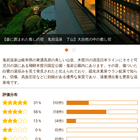
【森に囲まれた癒しの宿 鬼岩温泉 了山】大自然の中の癒し宿
鬼岩温泉は岐阜県の東濃高原の美しい山並、木曽川の清流日本ラインにそそぐ可
児川の源にある飛騨木曽川国定公園・鬼岩公園内にあります。その昔、傷ついた
白鷺の湯浴みを見て発見されたと伝えられており、硫化水素泉ウラン鉱泉で知ら
れ、切傷、高血圧症などに効能がある優秀な泉質であり、湯量湧出量も豊富な温
泉地です。
評価分布
31％
(10件)
56％
(18件)
13％
(4件)
0％
(0件)
0％
(0件)