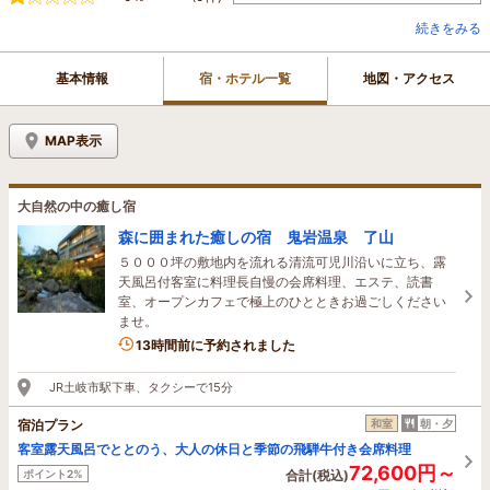
続きをみる
基本情報
宿・ホテル一覧
地図・アクセス
MAP表示
大自然の中の癒し宿
森に囲まれた癒しの宿 鬼岩温泉 了山
５０００坪の敷地内を流れる清流可児川沿いに立ち、露
天風呂付客室に料理長自慢の会席料理、エステ、読書
室、オープンカフェで極上のひとときお過ごしください
ませ。
13時間前に予約されました
JR土岐市駅下車、タクシーで15分
宿泊プラン
和室
朝・夕
客室露天風呂でととのう、大人の休日と季節の飛騨牛付き会席料理
72,600円～
ポイント2%
合計(税込)