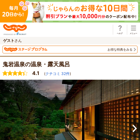
じゃらん
ゲスト
さん
お得な特典をみる
鬼岩温泉の温泉・露天風呂
4.1
(
クチコミ
32
件
)