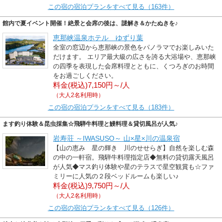
この宿の宿泊プランをすべて見る（163件）
館内で夏イベント開催！絶景と会席の後は、謎解き＆かたぬきを♪
恵那峡温泉ホテル ゆずり葉
全室の窓辺から恵那峡の景色をパノラマでお楽しみいた
だけます。 エリア最大級の広さを誇る大浴場や、恵那峡
の四季を表現した会席料理とともに、くつろぎのお時間
をお過ごしください。
料金(税込)7,150円～/人
（大人2名利用時）
この宿の宿泊プランをすべて見る（183件）
ます釣り体験＆昆虫採集☆飛騨牛料理と鰻料理＆貸切風呂が人気♪
岩寿荘 ～IWASUSO～ 山×星×川の温泉宿
【山の恵み 星の輝き 川のせせらぎ】自然を楽しむ森
の中の一軒宿。飛騨牛料理指定店◆無料の貸切露天風呂
が人気◆マス釣り体験や星のテラスで星空観賞も☆ファ
ミリーに人気の２段ベッドルームも楽しい♪
料金(税込)9,750円～/人
（大人2名利用時）
この宿の宿泊プランをすべて見る（126件）