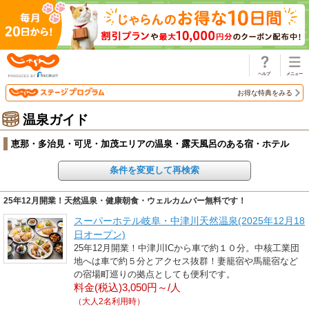
じゃらん
お得な特典をみる
温泉ガイド
恵那・多治見・可児・加茂エリアの温泉・露天風呂のある宿・ホテル
条件を変更して再検索
25年12月開業！天然温泉・健康朝食・ウェルカムバー無料です！
スーパーホテル岐阜・中津川天然温泉(2025年12月18
日オープン)
25年12月開業！中津川ICから車で約１０分。中核工業団
地へは車で約５分とアクセス抜群！妻籠宿や馬籠宿など
の宿場町巡りの拠点としても便利です。
料金(税込)3,050円～/人
（大人2名利用時）