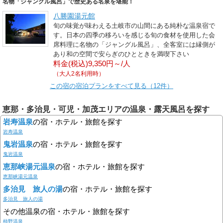
名物「ジャングル風呂」で歴史ある名泉を堪能！
八勝園湯元館
旬の味覚が味わえる土岐市の山間にある純朴な温泉宿で
す。日本の四季の移ろいを感じる旬の食材を使用した会
席料理に名物の「ジャングル風呂」、全客室には縁側が
あり和の空間で安らぎのひとときを満喫下さい
料金(税込)9,350円～/人
（大人2名利用時）
この宿の宿泊プランをすべて見る（12件）
恵那・多治見・可児・加茂エリアの温泉・露天風呂を探す
岩寿温泉
の宿・ホテル・旅館を探す
岩寿温泉
鬼岩温泉
の宿・ホテル・旅館を探す
鬼岩温泉
恵那峡湯元温泉
の宿・ホテル・旅館を探す
恵那峡湯元温泉
多治見 旅人の湯
の宿・ホテル・旅館を探す
多治見 旅人の湯
その他温泉の宿・ホテル・旅館を探す
柿野温泉