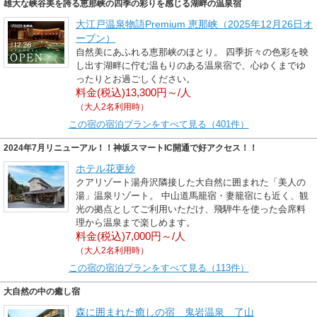
雄大な峡谷美を誇る恵那峡の四季の彩りを感じる湖畔の温泉宿
大江戸温泉物語Premium 恵那峡（2025年12月26日オ
ープン）
自然美にあふれる恵那峡のほとり。 四季折々の色彩を映
し出す湖畔に佇む温もりのある温泉宿で、心ゆくまでゆ
ったりとお過ごしください。
料金(税込)13,300円～/人
（大人2名利用時）
この宿の宿泊プランをすべて見る（401件）
2024年7月リニューアル！！神坂スマートIC開通で好アクセス！！
ホテル花更紗
クアリゾート湯舟沢隣接した大自然に囲まれた「美人の
湯」温泉リゾート。 中山道馬籠宿・妻籠宿にも近く、観
光の拠点としてご利用いただけ、飛騨牛を使った会席料
理から温泉まで楽しめます。
料金(税込)7,000円～/人
（大人2名利用時）
この宿の宿泊プランをすべて見る（113件）
大自然の中の癒し宿
森に囲まれた癒しの宿 鬼岩温泉 了山