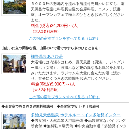
５０００坪の敷地内を流れる清流可児川沿いに立ち、露
天風呂付客室に料理長自慢の会席料理、エステ、読書
室、オープンカフェで極上のひとときお過ごしください
ませ。
料金(税込)24,200円～/人
（大人2名利用時）
この宿の宿泊プランをすべて見る（12件）
山あいに立つ閑静な宿。山里のいで湯でやすらぎのひとときを！
柿野温泉あさひ荘
大浴場には内湯をはじめ、露天風呂（男湯）、ジャグジ
ー風呂（女湯）、寝風呂など趣の異なるお風呂をお楽し
みいただけます。ラジウムを大量に含んだお湯に浸か
り、存分にくつろぎの時間をお過ごしください。
料金(税込)9,900円～/人
（大人2名利用時）
この宿の宿泊プランをすべて見る（10件）
◆全客室でＷＯＷＯＷ無料視聴可 ◆全客室でＷｉ-Ｆｉ接続可
多治見天然温泉 ホテルルートイン多治見インター
◆男女別・天然温泉大浴場完備 ◆品数豊富なバイキング
朝食付 ◆無料駐車場完備 ◆中央自動車道「多治見インタ