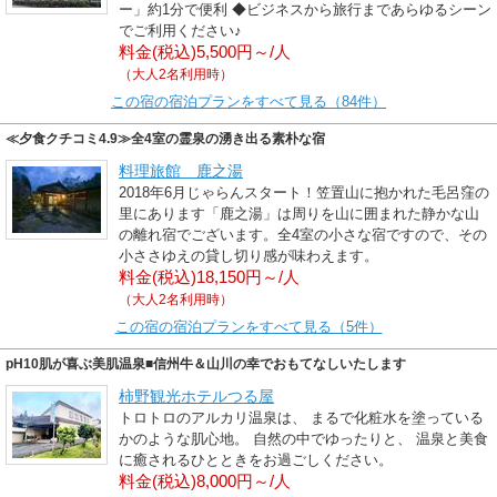
ー」約1分で便利 ◆ビジネスから旅行まであらゆるシーン
でご利用ください♪
料金(税込)5,500円～/人
（大人2名利用時）
この宿の宿泊プランをすべて見る（84件）
≪夕食クチコミ4.9≫全4室の霊泉の湧き出る素朴な宿
料理旅館 鹿之湯
2018年6月じゃらんスタート！笠置山に抱かれた毛呂窪の
里にあります「鹿之湯」は周りを山に囲まれた静かな山
の離れ宿でございます。全4室の小さな宿ですので、その
小ささゆえの貸し切り感が味わえます。
料金(税込)18,150円～/人
（大人2名利用時）
この宿の宿泊プランをすべて見る（5件）
pH10肌が喜ぶ美肌温泉■信州牛＆山川の幸でおもてなしいたします
柿野観光ホテルつる屋
トロトロのアルカリ温泉は、 まるで化粧水を塗っている
かのような肌心地。 自然の中でゆったりと、 温泉と美食
に癒されるひとときをお過ごしください。
料金(税込)8,000円～/人