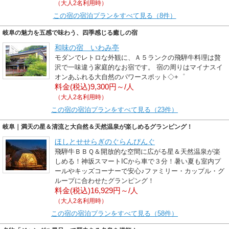
（大人2名利用時）
この宿の宿泊プランをすべて見る（8件）
岐阜の魅力を五感で味わう、四季感じる癒しの宿
和味の宿 いわみ亭
モダンでレトロな外観に、Ａ５ランクの飛騨牛料理は贅
沢で一味違う家庭的なお宿です。 宿の周りはマイナスイ
オンあふれる大自然のパワースポット◇+゜
料金(税込)9,300円～/人
（大人2名利用時）
この宿の宿泊プランをすべて見る（23件）
岐阜｜満天の星＆清流と大自然＆天然温泉が楽しめるグランピング！
ほしとせせらぎのぐらんぴんぐ
飛騨牛ＢＢＱ＆開放的な空間に広がる星＆天然温泉が楽
しめる！神坂スマートICから車で３分！暑い夏も室内プ
ールやキッズコーナーで安心♪ファミリー・カップル・グ
ループに合わせたグランピング！
料金(税込)16,929円～/人
（大人2名利用時）
この宿の宿泊プランをすべて見る（58件）