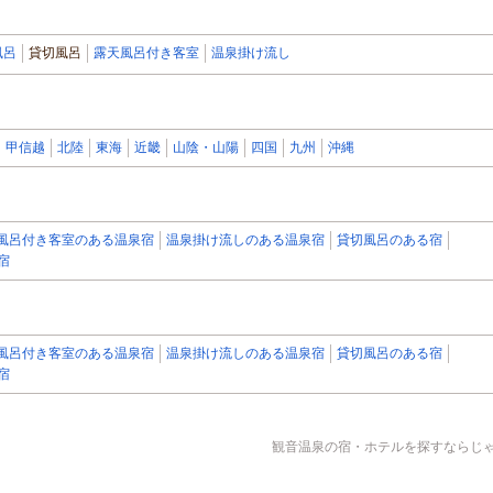
風呂
貸切風呂
露天風呂付き客室
温泉掛け流し
甲信越
北陸
東海
近畿
山陰・山陽
四国
九州
沖縄
風呂付き客室のある温泉宿
温泉掛け流しのある温泉宿
貸切風呂のある宿
宿
風呂付き客室のある温泉宿
温泉掛け流しのある温泉宿
貸切風呂のある宿
宿
観音温泉の宿・ホテルを探すならじゃら