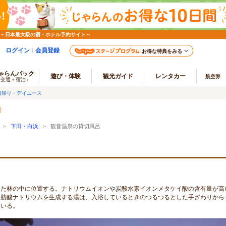
 ～日本最大級の宿・ホテル予約サイト～
ログイン
会員登録
お得な特典をみる
ゃらんパック
遊び・体験
観光ガイド
レンタカー
航空券
（交通＋宿泊）
日帰り・デイユース
>
下田・白浜
> 観音温泉の貸切風呂
った林の中に位置する。ナトリウムイオンや炭酸水素イオンメタケイ酸の含有量が高
脂肪酸ナトリウムを生成する湯は、入浴しているときのつるつるとした手ざわりから
ている。