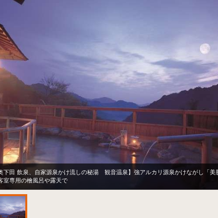
奥下田 飲泉、自家源泉かけ流しの秘湯 観音温泉】強アルカリ源泉かけながし「美
客室専用の檜風呂や露天で