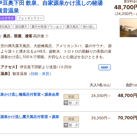
最安料金(
伊豆奥下田 飲泉、自家源泉かけ流しの秘湯
48,700
観音温泉
（24,350円～
ハイクラス
フォトギャラリー
貸切風呂
貸切露天
露天付客室プランあり
露天風呂
掛け流し
風呂、部屋、接客
高評価
星空の満天露天風呂、大総檜風呂、アメリカンスパ、森のサウナ。 源
泉より滾々と湧き出るｐH9.5、超軟水、トロトロの肌触りの美肌の湯
を源泉かけ流し100％で堪能。大切な人と心遊ばせるひとときを。
【アクセス】
伊豆急下田駅より送迎バス25分
MAP
【温泉】
観音温泉（
効能・泉質
）
大人1名
合計
(税込)
(
源泉かけ流し檜風呂付客室＜源泉会席
48,700
24,350円～
和室
朝・夕
家源泉かけ流し露天風呂付客室＜源泉
70,700
35,350円～
和室
朝・夕