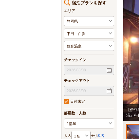
宿泊プランを探す
エリア
チェックイン
チェックアウト
日付未定
【伊豆
部屋数・人数
湯」を
大人
子供
0
名