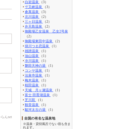
白岩温泉
（3）
寸又峡温泉
（3）
倉真温泉
（3）
北川温泉
（2）
三ヶ日温泉
（2）
弁天島温泉
（2）
御殿場乙女温泉 乙女2号泉
（2）
御殿場東田中温泉
（2）
掛川つま恋温泉
（1）
雄踏温泉
（1）
油山温泉
（1）
冷川温泉
（1）
磐田天神の湯
（1）
コンヤ温泉
（1）
法泉寺温泉
（1）
梅木温泉
（1）
桜田温泉
（1）
天城 月ヶ瀬温泉
（1）
富士 田貫湖温泉
（1）
芝川苑
（1）
観音温泉
（1）
駿河太古の湯
（1）
んnet
全国の有名な温泉地
※温泉・貸切風呂でない宿も含ま
れます。