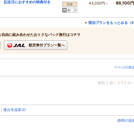
で 記念日におすすめの特典付き
86,100
43,050円～
和室
朝・夕
宿泊プランをもっとみる（5
を自由に組み合わせたおトクなパック旅行はコチラ
航空券付プラン一覧へ
ページの先
最初
前へ
1
次
蓮台寺温泉(2)
静岡の温