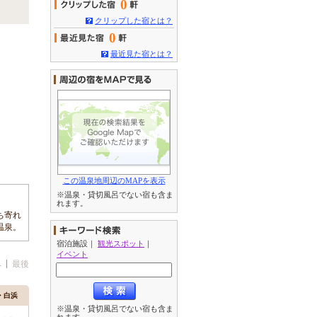
0
クリップした宿とは？
0
最近見た宿とは？
この温泉地周辺のMAPを表示
※温泉・貸切風呂でない宿も含ま
れます。
ち寄れ
温泉。
宿泊施設
｜
観光スポット
｜
イベント
へ
最後
田・白浜
※温泉・貸切風呂でない宿も含ま
れます。