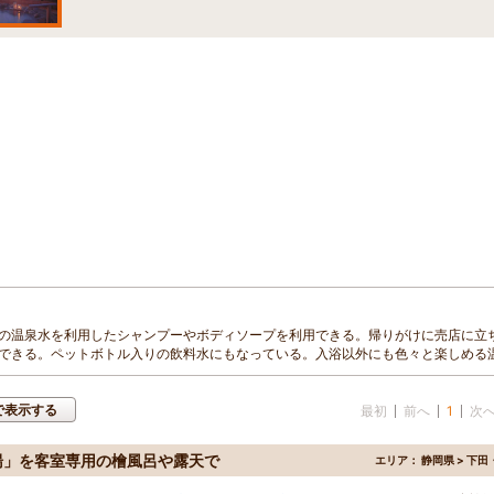
の温泉水を利用したシャンプーやボディソープを利用できる。帰りがけに売店に立
できる。ペットボトル入りの飲料水にもなっている。入浴以外にも色々と楽しめる
で表示する
最初
前へ
1
次
湯」を客室専用の檜風呂や露天で
エリア：
静岡県 > 下