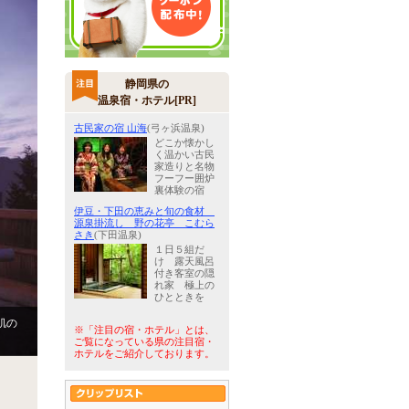
静岡県の
温泉宿・ホテル[PR]
古民家の宿 山海
(弓ヶ浜温泉)
どこか懐かし
く温かい古民
家造りと名物
フーフー囲炉
裏体験の宿
伊豆・下田の恵みと旬の食材
源泉掛流し 野の花亭 こむら
さき
(下田温泉)
１日５組だ
け 露天風呂
付き客室の隠
れ家 極上の
ひとときを
肌の
※「注目の宿・ホテル」とは、
ご覧になっている県の注目宿・
ホテルをご紹介しております。