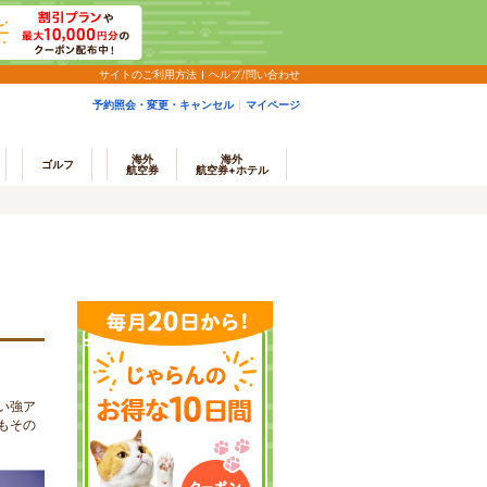
サイトのご利用方法
ヘルプ/問い合わせ
予約照会・変更・キャンセル
マイページ
海外
海外
ゴルフ
航空券
航空券+ホテル
い強ア
もその