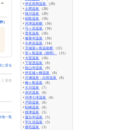
円～
伊豆長岡温泉
（29）
土肥温泉
（28）
熱川温泉
（20）
稲取温泉
（16）
件）
河津温泉郷
（16）
弓ヶ浜温泉
（16）
雲見温泉
（16）
修善寺温泉
（16）
今井浜温泉
（14）
天城湯ヶ島温泉郷
（12）
堂ヶ島温泉（静岡）
（11）
大室温泉
（10）
下賀茂温泉
（9）
頭に戻る
舘山寺温泉
（9）
伊豆城ヶ崎温泉
（8）
片瀬温泉・白田温泉
（8）
へ
最後
梅ヶ島温泉
（8）
大川温泉
（7）
赤沢温泉
（6）
河津七滝温泉
（6）
戸田温泉
（6）
松崎温泉
（6）
焼津温泉
（5）
泉地一覧
蓮台寺温泉
（5）
宇久須温泉
（3）
畑毛温泉
（3）