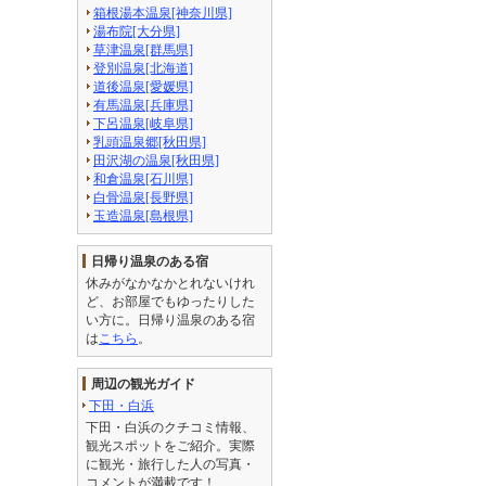
箱根湯本温泉[神奈川県]
湯布院[大分県]
草津温泉[群馬県]
登別温泉[北海道]
道後温泉[愛媛県]
有馬温泉[兵庫県]
下呂温泉[岐阜県]
乳頭温泉郷[秋田県]
田沢湖の温泉[秋田県]
和倉温泉[石川県]
白骨温泉[長野県]
玉造温泉[島根県]
日帰り温泉のある宿
休みがなかなかとれないけれ
ど、お部屋でもゆったりした
い方に。日帰り温泉のある宿
は
こちら
。
周辺の観光ガイド
下田・白浜
下田・白浜のクチコミ情報、
観光スポットをご紹介。実際
に観光・旅行した人の写真・
コメントが満載です！