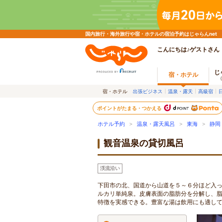
国内旅行・海外旅行や宿・ホテルの宿泊予約はじゃらんnet
こんにちは♪ゲストさん
じ
宿・ホテル
宿・ホテル
出張ビジネス
温泉・露天
高級宿
ポイントがたまる・つかえる
ホテル予約
>
温泉・露天風呂
>
東海
>
静岡
観音温泉の貸切風呂
渓流沿い
下田市の北、国道から山道を５～６分ほど入
ルカリ単純泉。皮膚表面の脂肪分を分解し、
特徴を実感できる。豊富な湯は飲用にも適し