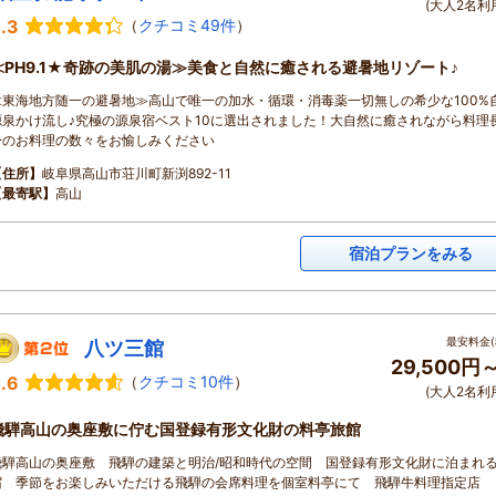
(大人2名利
.3
（
クチコミ49件
）
≪PH9.1★奇跡の美肌の湯≫美食と自然に癒される避暑地リゾート♪
≪東海地方随一の避暑地≫高山で唯一の加水・循環・消毒薬一切無しの希少な100%
源泉かけ流し♪究極の源泉宿ベスト10に選出されました！大自然に癒されながら料理
身のお料理の数々をお愉しみください
【住所】
岐阜県高山市荘川町新渕892-11
【最寄駅】
高山
宿泊プランをみる
最安料金(
八ツ三館
29,500円
.6
（
クチコミ10件
）
(大人2名利
飛騨高山の奥座敷に佇む国登録有形文化財の料亭旅館
飛騨高山の奥座敷 飛騨の建築と明治/昭和時代の空間 国登録有形文化財に泊まれ
宿 季節をお楽しみいただける飛騨の会席料理を個室料亭にて 飛騨牛料理指定店