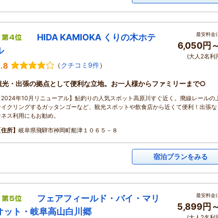
最安料金(
HIDA KAMIOKA くりの木ホテ
6,050円
ル
(大人2名利
.8
（
クチコミ9件
）
観光・出張の拠点として便利な立地。お一人様からファミリーまで○
【2024年10月リニューアル】鮎釣りの人気スポット高原川すぐ近く。廃線レールの
サイクリングするガッタンゴーなど、観光スポットや飲食店から近くて便利！出張な
ジネス利用にもお勧め。
【住所】
岐阜県飛騨市神岡町船津１０６５－８
宿泊プランをみる
最安料金(
フェアフィールド・バイ・マリ
5,899円
オット・岐阜高山白川郷
(大人2名利