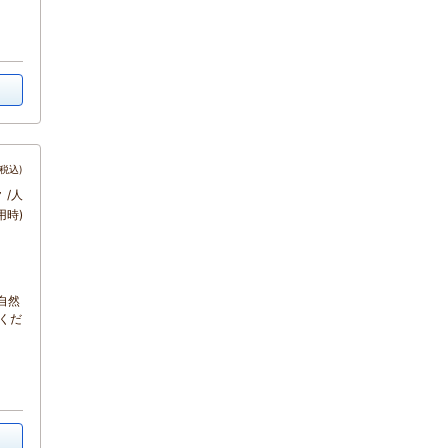
税込)
～
/人
用時)
自然
くだ