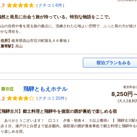
.7
（
クチコミ6件
）
偶然と発見に出会う旅が待っている。特別な物語をここで。
高山の自然や食を巡る旅の拠点に。洗練された心地よい空間で、ふっと肩の力が抜け
やかな滞在を。
【住所】
岐阜県高山市荘川町猿丸４６番地１
【最寄駅】
高山
宿泊プランをみる
最安料金(
飛騨ともえホテル
8,250円
.2
（
クチコミ20件
）
(大人2名利
【飛騨古川】郷土料理と飛騨牛を個室の囲炉裏処で楽しめる宿
【 ありがとうございます！ 口コミ 夕食・朝食４．５以上獲得♪ 】 飛騨古川駅
徒歩２分。瀬戸川と白壁まで徒歩圏内。個部屋の囲炉裏食事処で郷土料理と飛騨牛を
くり楽しめる宿。