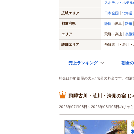
スホテル・ホテル
広域エリア
日本全国
北海道
都道府県
静岡
岐阜
愛知
エリア
飛騨・高山
奥飛
詳細エリア
飛騨古川・荘川・
売上ランキング
朝食の
料金は1泊1部屋の大人1名分の料金です。宿
飛騨古川・荘川・清見の宿 じ
2026年07月08日～2026年08月05日の