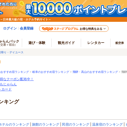
 ～日本最大級の宿・ホテル予約サイト～
ログイン
会員登録
お得な特典をみる
ゃらんパック
遊び・体験
観光ガイド
レンタカー
航空券
（交通＋宿泊）
日帰り・デイユース
のおすすめ宿ランキング
>
岐阜のおすすめ宿ランキング
>
飛騨・高山のおすすめ宿ランキング
>
飛騨
得なクーポン配布中！
もじゃらん
ートカード
ンキング
ホテルのランキング
旅館のランキング
民宿のランキング
温泉宿のランキング