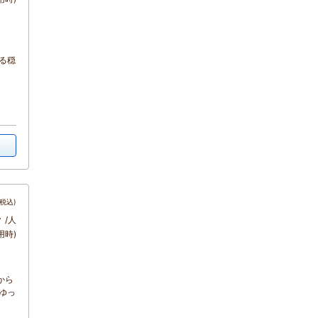
る穏
税込)
～
/人
用時)
から
ゆっ