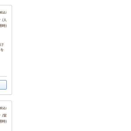
税込)
～
/人
用時)
続け
事を
税込)
～
/室
用時)