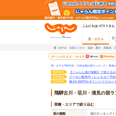
国内旅行・海外旅行や宿・ホテルの宿泊予約はじゃらんnet
こんにちは♪ゲストさん
じ
宿・ホテル
宿・ホテル
出張ビジネス
温泉・露天
高級宿
ポイントがたまる・つかえる
宿・ホテル予約TOP
>
日本全国の宿ランキング
>
東海
【じゃらん遊び体験】で使えるお
クーポン配布中！レンタカー予約
最大6,000円分ポイント/リクル
飛騨古川・荘川・清見の宿ラ
宿種・エリアで絞り込む
宿の種類
宿のランキング