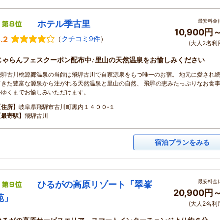
最安料金(
ホテル季古里
10,900円
.2
（
クチコミ9件
）
(大人2名利
じゃらんフェスクーポン配布中♪里山の天然温泉をお愉しみください
飛騨古川桃源郷温泉の当館は飛騨古川で自家源泉をもつ唯一のお宿。 地元に愛され
てきた豊富な源泉から注がれる天然温泉と里山の自然、 飛騨の恵みたっぷりなお食
心ゆくまでお愉しみいただけます。
【住所】
岐阜県飛騨市古川町黒内１４００‐１
【最寄駅】
飛騨古川
宿泊プランをみる
最安料金(
ひるがの高原リゾート「翠峯
20,900円
苑」
(大人2名利