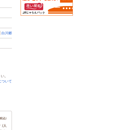
白川郷
さい。
について
税込)
～
/人