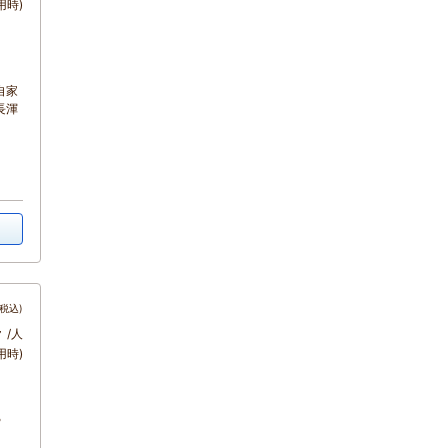
用時)
自家
長渾
税込)
～
/人
用時)
る