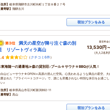
【住所】
岐阜県飛騨市古川町向町１丁目８番２７号
【最寄駅】
飛騨古川
宿泊プランをみる
最安料金(
満天の星空が降り注ぐ森の別
13,530円
荘 リゾートヴィラ高山
(大人2名利
.4
（
クチコミ6件
）
≪東海随一の避暑地≫森の貸別荘♪プール☆サウナ☆BBQが人気！
≪白山ビューサウナ☆OPEN≫高原の澄んだ空気。心洗われるような満点の星空。大
に囲まれた『プライベートコテージ』で、誰にも邪魔されない特別な休日をお過ごし
い♪
【住所】
岐阜県高山市荘川町新渕892-11
【最寄駅】
高山
宿泊プランをみる