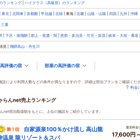
のランキング
ハイクラス（高級宿）のランキング
東北
北関東
首都圏
甲信越
北陸
東海
近畿
山陰・山陽
四国
九州
沖縄
三重
騨
下呂・南飛騨
郡上・美濃・関
恵那・多治見・可児・加茂
岐阜・大垣・養老
清見
飛騨高山・丹生川
高評価の宿
部屋の高評価の宿
泊施設により利用人数などの条件が異なりますので、詳細は宿泊プランをご確認くだ
料金
ゃらんnet売上ランキング
じゃらんnet宿泊取扱額をもとに、上位の施設をご紹介しています。
最安料金(
自家源泉100％かけ流し 高山龍
17,600円
神温泉 龍リゾート＆スパ