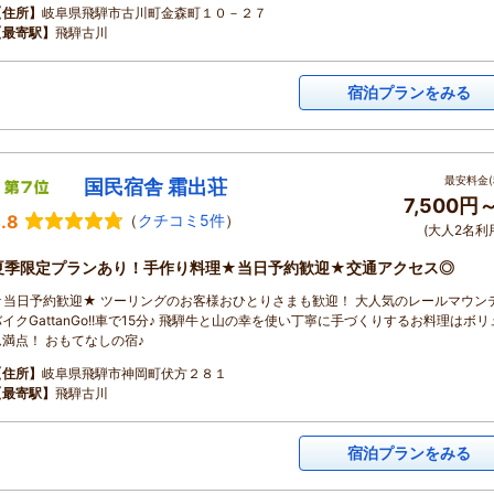
【住所】
岐阜県飛騨市古川町金森町１０－２７
【最寄駅】
飛騨古川
宿泊プランをみる
最安料金(
国民宿舎 霜出荘
7,500円
.8
（
クチコミ5件
）
(大人2名利
夏季限定プランあり！手作り料理★当日予約歓迎★交通アクセス◎
★当日予約歓迎★ ツーリングのお客様おひとりさまも歓迎！ 大人気のレールマウン
バイクGattanGo!!車で15分♪ 飛騨牛と山の幸を使い丁寧に手づくりするお料理はボリ
ム満点！ おもてなしの宿♪
【住所】
岐阜県飛騨市神岡町伏方２８１
【最寄駅】
飛騨古川
宿泊プランをみる