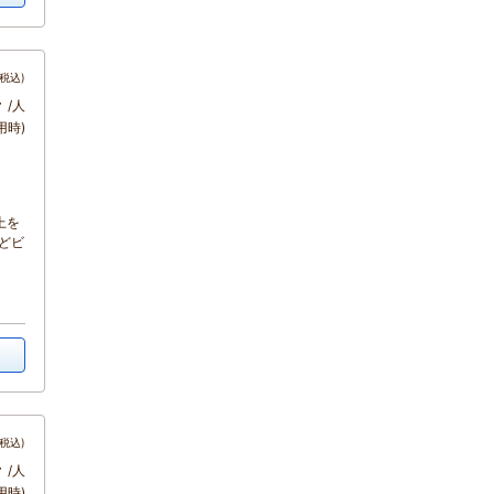
税込)
～
/人
用時)
上を
どビ
税込)
～
/人
用時)