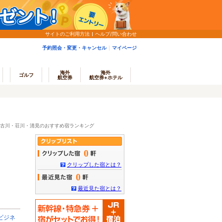
サイトのご利用方法
ヘルプ/問い合わせ
予約照会・変更・キャンセル
マイページ
海外
海外
ゴルフ
航空券
航空券+ホテル
古川・荘川・清見のおすすめ宿ランキング
0
クリップした宿とは？
0
最近見た宿とは？
ビジネ