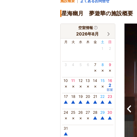
施設概要
よくあるお問合せ
星海幽月 夢遊華の施設概要
空室情報
2026年8月
月
火
水
木
金
土
日
1
2
3
4
5
6
7
8
9
×
×
×
10
11
12
13
14
15
16
2
×
×
×
×
×
×
部屋
17
18
19
20
21
22
23
▲
▲
▲
▲
▲
▲
▲
24
25
26
27
28
29
30
×
×
×
×
▲
▲
▲
31
▲