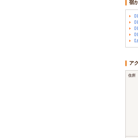
宿
【
【
【
【
【
ア
住所