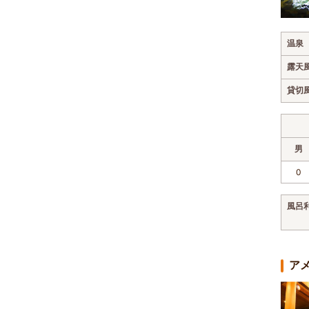
温泉
露天
貸切
男
0
風呂
ア