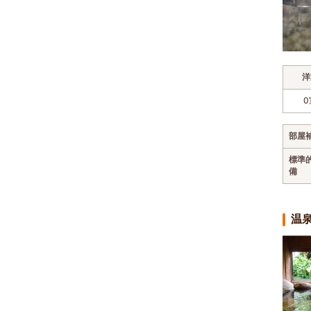
洋
0
部屋
標準
備
温