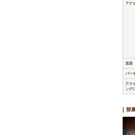
アク
送迎
パー
アク
ング
部