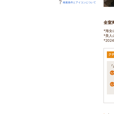
検索条件とアイコンについて
全室
*海女
*美
*20
ク
「