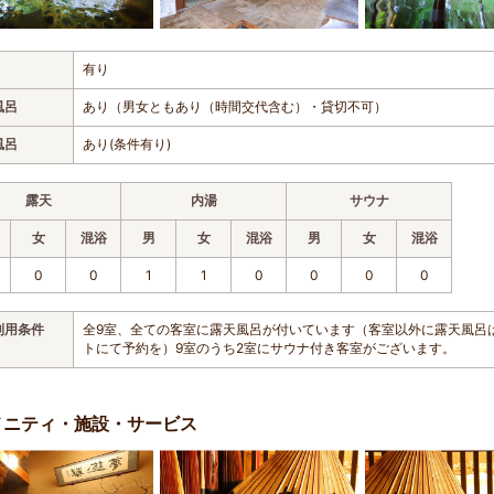
有り
風呂
あり（男女ともあり（時間交代含む）・貸切不可）
風呂
あり(条件有り)
露天
内湯
サウナ
女
混浴
男
女
混浴
男
女
混浴
0
0
1
1
0
0
0
0
利用条件
全9室、全ての客室に露天風呂が付いています（客室以外に露天風呂
トにて予約を）9室のうち2室にサウナ付き客室がございます。
メニティ・施設・サービス