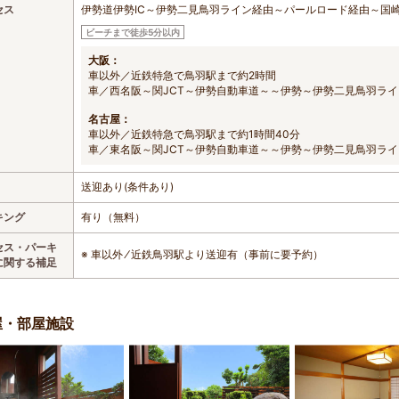
セス
伊勢道伊勢IC～伊勢二見鳥羽ライン経由～パールロード経由～国
ビーチまで徒歩5分以内
大阪：
車以外／近鉄特急で鳥羽駅まで約2時間
車／西名阪～関JCT～伊勢自動車道～～伊勢～伊勢二見鳥羽ライ
名古屋：
車以外／近鉄特急で鳥羽駅まで約1時間40分
車／東名阪～関JCT～伊勢自動車道～～伊勢～伊勢二見鳥羽ライ
送迎あり(条件あり)
キング
有り（無料）
セス・パーキ
※ 車以外 ⁄ 近鉄鳥羽駅より送迎有（事前に要予約）
に関する補足
屋・部屋施設