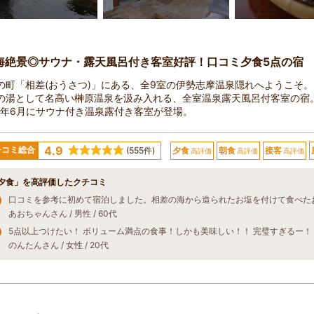
海絶景◎サウナ・露天風呂付き客室好評！口コミ夕食5点の宿
の町「相差(おうさつ)」にある、全9室の伊勢志摩温泉隠れへようこそ。
人の湯として名高い榊原温泉を汲み入れる、全室温泉露天風呂付客室の宿
24年6月にサウナ付き温泉露付き客室が登場。
4.9
チコミ総合
(555件)
夕食
朝食
接客
高評価
高評価
高評価
夕食」を高評価したクチコミ
あおちゃんさん / 男性 / 60代
のんたんさん / 女性 / 20代