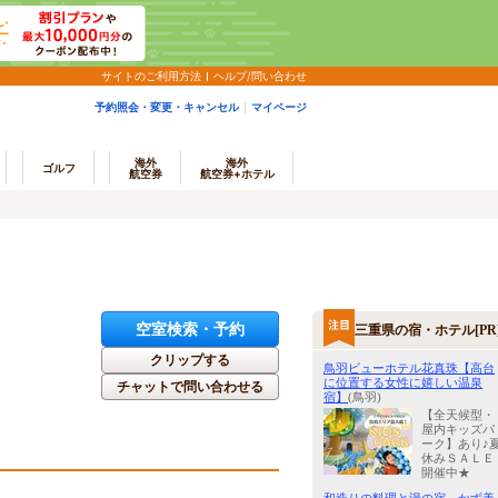
サイトのご利用方法
ヘルプ/問い合わせ
予約照会・変更・キャンセル
マイページ
海外
海外
ゴルフ
航空券
航空券+ホテル
空室検索・予約
三重県の宿・ホテル[PR
クリップする
鳥羽ビューホテル花真珠【高台
に位置する女性に嬉しい温泉
チャットで問い合わせる
宿】
(鳥羽)
【全天候型・
屋内キッズパ
ーク】あり♪
休みＳＡＬＥ
開催中★