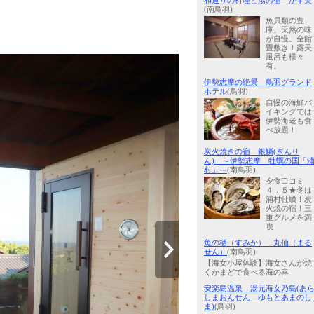
和造りの料理と湯の宿 かず美
(南鳥羽)
魚貝類の豊
庫。天然の味
が自慢。全館
畳敷き！露天
風呂も様々
有。
伊勢志摩の絶景 鳥羽グランド
ホテル
(鳥羽)
自慢の海鮮バ
イキングでは
伊勢海老も食
べ放題！
炭火焼きの宿 銀鱗(ぎんり
ん) ～伊勢志摩 牡蠣の国「
村」～
(南鳥羽)
夕食口コミ
４．５★冬は
浦村牡蠣！炭
火焼の宿！三
重グルメを満
喫
魚の栖（すみか） 丸仙（まる
せん）
(南鳥羽)
【海女小屋体験】海女さんが焼
くかまどで食べる海の幸
安楽島温泉 湯元海女乃島(あ
しまおんせん ゆもとあまのし
ま)
(鳥羽)