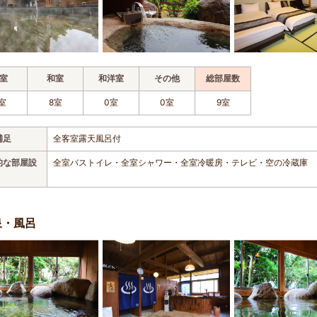
室
和室
和洋室
その他
総部屋数
室
8室
0室
0室
9室
補足
全客室露天風呂付
的な部屋設
全室バストイレ・全室シャワー・全室冷暖房・テレビ・空の冷蔵庫
泉・風呂