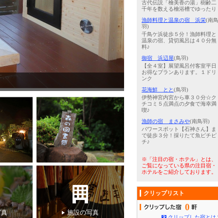
古代伝説「檜美香の湯」樹齢二
千年を数える檜浴槽でゆったり
漁師料理と温泉の宿 浜栄
(南
羽)
千鳥ケ浜徒歩５分！漁師料理と
温泉の宿、貸切風呂は４０分無
料♪
御宿 浜辺屋
(鳥羽)
【全４室】展望風呂付客室平日
お得なプランあります。１ドリ
ンク
4
/
5
2024年6月サウナ付き露天
花海鮮 とと
(鳥羽)
伊勢神宮内宮から車３０分☆ク
チコミ５点満点の夕食で海幸満
喫♪
漁師の宿 まさみや
(南鳥羽)
パワースポット【石神さん】ま
で徒歩３分！採りたて魚ピチピ
チ♪
※「注目の宿・ホテル」とは、
ご覧になっている県の注目宿・
ホテルをご紹介しております。
クリップリスト
0
写真
施設の写真
クリップした宿とは