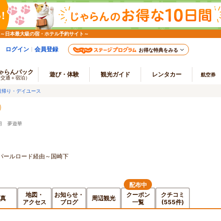
 ～日本最大級の宿・ホテル予約サイト～
ログイン
会員登録
お得な特典をみる
ゃらんパック
遊び・体験
観光ガイド
レンタカー
航空券
（交通＋宿泊）
日帰り・デイユース
月 夢遊華
パールロード経由～国崎下
配布中
地図・
お知らせ・
クーポン
クチコミ
真
周辺観光
アクセス
ブログ
一覧
(555件)