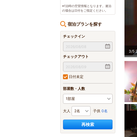
※1泊時の空室情報となります。連泊
の場合は日付をご指定ください。
宿泊プランを探す
チェックイン
3
/
5
チェックアウト
日付未定
部屋数・人数
大人
子供
0名
再検索