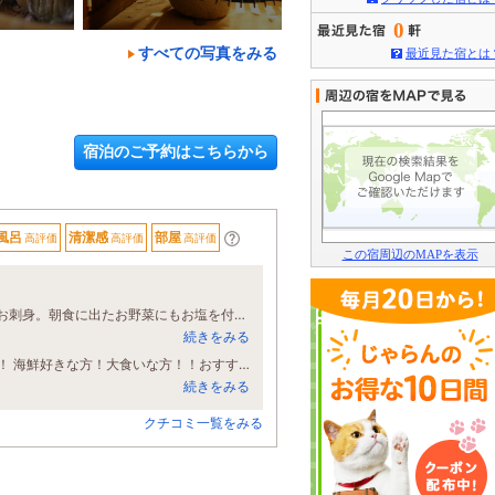
0
すべての写真をみる
最近見た宿とは
宿泊のご予約はこちらから
。
風呂
清潔感
部屋
高評価
高評価
高評価
この宿周辺のMAPを表示
口コミを参考に初めて宿泊しました。相差の海から造られたお塩を付けて食べたお刺身。朝食に出たお野菜にもお塩を付けて…もう最高。 夕飯…お腹いっぱいになり、ウニ飯には辿り着けずおむすびにして下さりお部屋に連行。 大浴場も貸切出来て、久々に夫婦でゆっくり入浴。ビールサーバーで、1杯限りでしたが美味しく頂きました。 部屋付きの露天風呂も、海を眺めながら3回も入りました。 苦言…食事処までの移動(雨の日、足の悪い方、お年寄りの方)などはちょっと大変かも 私達の時は良いお天気でした。 なかなか気軽に行ける距離ではないのですが、また行きたいと思える良いお宿でした。
続きをみる
5点以上つけたい！ ボリューム満点の食事！しかも美味しい！！ 完璧すぎるー！！ 海鮮好きな方！大食いな方！！おすすめ！ お部屋の露天風呂も自由に使えるので最高！ 私は猫さんには会えず、、会えたらラッキーかも？笑 また来たいと思えるお宿でした！ 従業員の皆さん親切にしていただき ありがとうございましたー！！
続きをみる
クチコミ一覧をみる