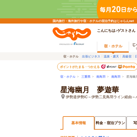
国内旅行・海外旅行や宿・ホテルの宿泊予約はじゃらんnet
こんにちは♪ゲストさん
じ
宿・ホテル
宿・ホテル
出張ビジネス
温泉・露天
高級宿
ポイントがたまる・つかえる
宿・ホテル
>
三重県
>
南鳥羽
>
南鳥羽
> 星海幽
星海幽月 夢遊華
伊勢道伊勢IC～伊勢二見鳥羽ライン経由～
基本情報
料金・宿泊プラン
写