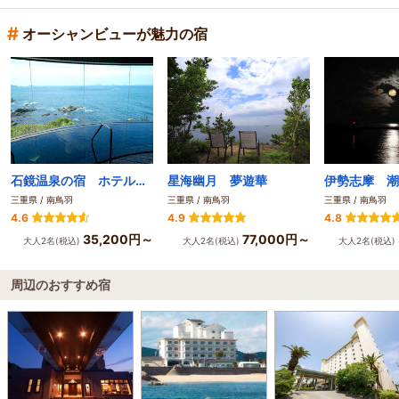
#
オーシャンビューが魅力の宿
石鏡温泉の宿 ホテルいじか荘
星海幽月 夢遊華
三重県 / 南鳥羽
三重県 / 南鳥羽
三重県 / 南鳥羽
4.6
4.9
4.8
35,200円～
77,000円～
大人2名(税込)
大人2名(税込)
大人2名(税込)
周辺のおすすめ宿