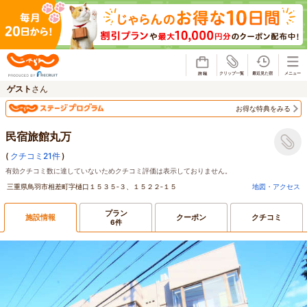
じゃらん
ゲスト
さん
お得な特典をみる
民宿旅館丸万
(
クチコミ21件
)
有効クチコミ数に達していないためクチコミ評価は表示しておりません。
三重県鳥羽市相差町字樋口１５３５‐３、１５２２‐１５
地図・アクセス
プラン
施設情報
クーポン
クチコミ
6件