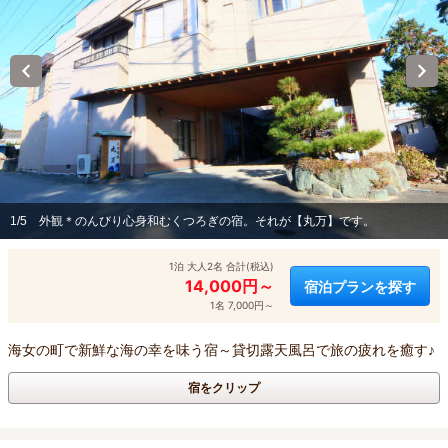
1/5
外観＊のんびり心身和むくつろぎの宿。それが【丸万】です。
1泊 大人2名 合計(税込)
14,000円～
宿泊プランを探す
1名 7,000円～
海女の町で新鮮な海の幸を味う宿～貸切露天風呂で旅の疲れを癒す♪
宿をクリップ