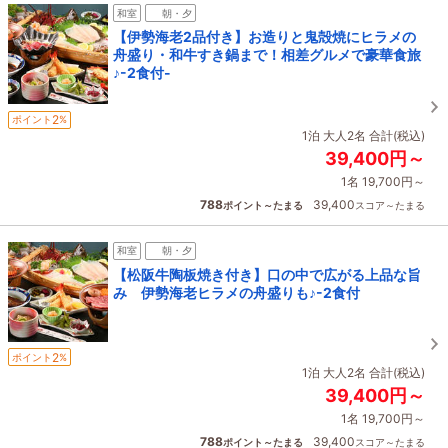
和室
朝・夕
【伊勢海老2品付き】お造りと鬼殻焼にヒラメの
舟盛り・和牛すき鍋まで！相差グルメで豪華食旅
♪-2食付-
2
ポイント
%
1泊 大人2名 合計(税込)
39,400円～
1名 19,700円～
788
39,400
ポイント～たまる
スコア～たまる
和室
朝・夕
【松阪牛陶板焼き付き】口の中で広がる上品な旨
み 伊勢海老ヒラメの舟盛りも♪-2食付
2
ポイント
%
1泊 大人2名 合計(税込)
39,400円～
1名 19,700円～
788
39,400
ポイント～たまる
スコア～たまる