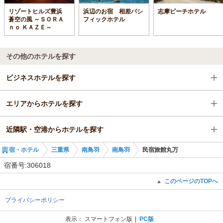
リゾートヒルズ豊浜
浜辺のお宿 相差パシ
志摩ビーチホテル
蒼空の風 ～ＳＯＲＡ
フィックホテル
ｎｏ ＫＡＺＥ～
その他のホテルを探す
ビジネスホテルを探す
エリアからホテルを探す
三重県
近隣駅・空港からホテルを探す
南鳥羽
三重県
宿・ホテル
三重県
南鳥羽
南鳥羽
民宿旅館丸万
南鳥羽
松尾駅
宿番号:306018
志摩赤崎駅
このページのTOPへ
▲
プライバシーポリシー
鳥羽駅
表示：
スマートフォン版
PC版