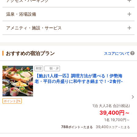
アクセス・パーキング
温泉・浴場設備
アメニティ・施設・サービス
おすすめの宿泊プラン
スコアについて
和室
朝・夕
【鮑お1人様一匹】調理方法が選べる！伊勢海
老・平目の舟盛りに和牛すき鍋まで！-2食付-
2
ポイント
%
1泊 大人2名 合計(税込)
39,400円～
1名 19,700円～
788
39,400
ポイント～たまる
スコア～たまる