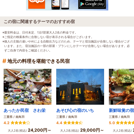
この宿に関連するテーマのおすすめ宿
※最安料金は、日付未定、1泊1部屋大人2名の料金です。
※ご指定の検索条件に合致しない宿が表示される場合がございます。
※個人の主観の違いやAIによる自動出力などのため、テーマと宿泊施設が合致しない場合がござ
います。また、宿泊施設の一部の部屋・プランにしかテーマが合致しない場合があります。必
ずご自身で内容をご確認ください。
#
地元の料理を堪能できる民宿
あったか民宿 さわ栄
あそび心の宿のいち
三重県 / 南鳥羽
三重県 / 南鳥羽
三重県 / 南鳥羽
4.2
4.4
5.0
24,200円～
29,000円～
大人2名(税込)
大人2名(税込)
大人2名(税込)