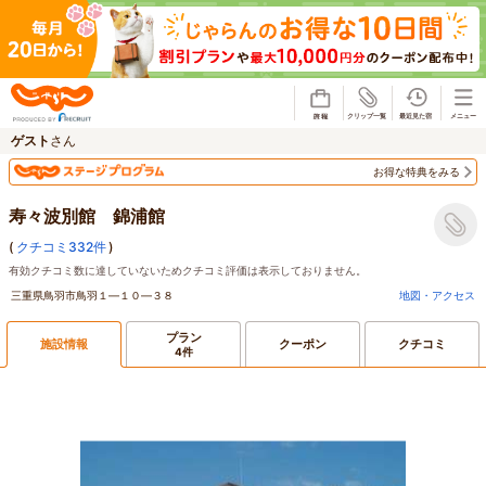
じゃらん
ゲスト
さん
お得な特典をみる
寿々波別館 錦浦館
(
クチコミ332件
)
有効クチコミ数に達していないためクチコミ評価は表示しておりません。
三重県鳥羽市鳥羽１―１０―３８
地図・アクセス
プラン
施設情報
クーポン
クチコミ
4件