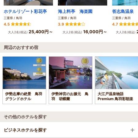
ホテルリゾート彩花亭
海上料亭 海楽園
答志島温泉 
三重県 / 鳥羽
三重県 / 鳥羽
三重県 / 鳥羽
4.5
3.9
4.7
25,400円～
16,000円～
大人2名(税込)
大人2名(税込)
大人2名(税込)
周辺のおすすめ宿
伊勢志摩の絶景 鳥羽
伊勢神宮のお膝元 鳥
大江戸温泉物語
グランドホテル
羽 胡蝶蘭
Premium 鳥羽彩朝楽
その他のホテルを探す
ビジネスホテルを探す