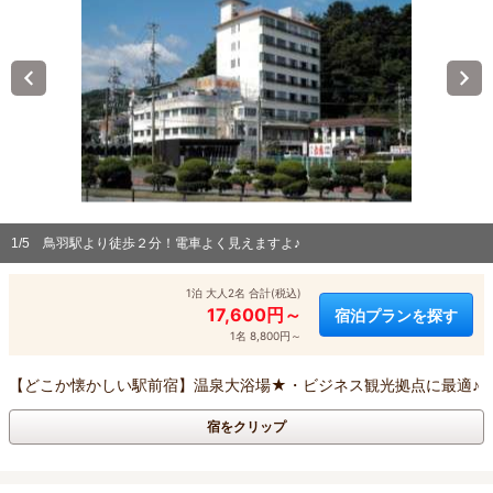
1/5
鳥羽駅より徒歩２分！電車よく見えますよ♪
1泊 大人2名 合計(税込)
17,600円～
宿泊プランを探す
1名 8,800円～
【どこか懐かしい駅前宿】温泉大浴場★・ビジネス観光拠点に最適♪
宿をクリップ