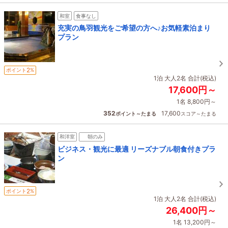
和室
食事なし
充実の鳥羽観光をご希望の方へ♪お気軽素泊まり
プラン
2
ポイント
%
1泊 大人2名 合計(税込)
17,600円～
1名 8,800円～
352
17,600
ポイント～たまる
スコア～たまる
和洋室
朝のみ
ビジネス・観光に最適 リーズナブル朝食付きプラ
ン
2
ポイント
%
1泊 大人2名 合計(税込)
26,400円～
1名 13,200円～