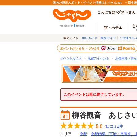
国内の観光スポット・イベント情報はじゃらんnet ～日本
こんにちは♪ゲストさん
じ
宿・ホテル
観光ガイド
旅行ガイド
観光ガイド
ご当地グル
ポイントがたまる・つかえる
イベントガイド
＞
京都のイベント
＞
京都南部（宇治
このイベントは既に終了しています。
柳谷観音 あじさ
5.0
（
口コミ
1
件
）
エリア
京都
京都南部（宇治・長岡京・