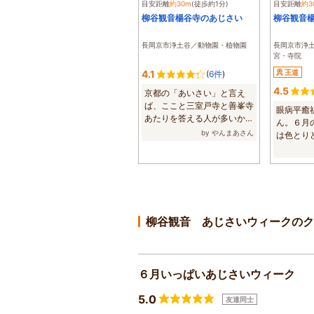
目安距離
約30m
(徒歩約1分)
目安距離
約3
柳谷観音楊谷寺のあじさい
柳谷観音
長岡京市浄土谷／動物園・植物園
長岡京市浄
宮・寺院
4.1
王道
(
6件
)
4.5
京都の「あいさい」と言え
ば、ここと三室戸寺と善峯寺
眼病平癒
あたりを答える人が多いか
ん。６月
と。9：00開門で...
by やんまあさん
は色とり
所の花手水、
柳谷観音 あじさいウィークのク
６月いっぱいあじさいウィーク
5.0
友達同士