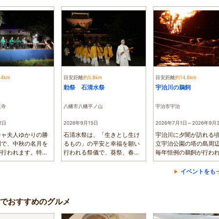
.4km
目安距離
約5.8km
目安距離
約14.6km
勅祭 石清水祭
宇治川の鵜飼
竜寺
八幡市八幡平ノ山
宇治市宇治
2日
2026年9月15日
2026年7月1日～2026年9月
シャ夫人ゆかりの勝
石清水祭は、「生きとし生け
宇治川に夕闇が訪れる
園で、中秋の名月を
るもの」の平安と幸福を願い
立宇治公園の塔の島周
が行われます。特設
行われる祭儀で、葵祭、春日
毎年恒例の鵜飼が行わ
...
祭とともに三...
す。平安時代に...
イベントをも
でおすすめのグルメ