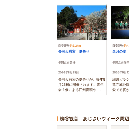
目安距離
約3.2km
目安距離
約4
長岡天満宮 夏祭り
名月の宴
長岡京市天神
長岡京市勝
2026年8月25日
2026年9月1
長岡天満宮の夏祭りが、毎年8
細川ガラ
月25日に開催されます。青年
竜寺城公
会主催による江州音頭や、各
愛でる宴
種催しが行...
舞台で、大正
柳谷観音 あじさいウィーク周辺