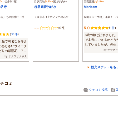
0m
(徒歩約1分)
目安距離
約30m
(徒歩約1分)
目安距離
約3.9km
楊谷寺
柳谷観音独鈷水
Maricom
土谷／その他神社・神
長岡京市浄土谷／その他名所
長岡京市一文橋／洋菓子・パ
-.-
5.0
(0件)
(
1件
)
(
31件
)
6歳の娘と訪れました。
で本当にできるかどう
祈願で有名なお寺さ
していましたが、先生
のあじさいウィーク
も丁寧に的確に...
by ササネ
どりの紫陽花、７ヵ
...
by サクラサクさん
観光スポットをも
チコミ
クチコミ投稿