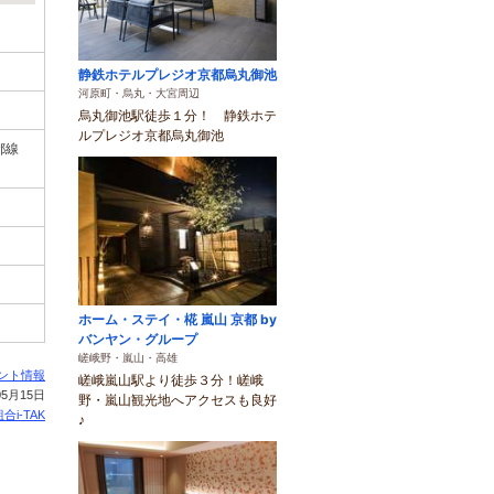
静鉄ホテルプレジオ京都烏丸御池
河原町・烏丸・大宮周辺
烏丸御池駅徒歩１分！ 静鉄ホテ
ルプレジオ京都烏丸御池
都線
ホーム・ステイ・椛 嵐山 京都 by
バンヤン・グループ
嵯峨野・嵐山・高雄
ント情報
嵯峨嵐山駅より徒歩３分！嵯峨
5月15日
野・嵐山観光地へアクセスも良好
合i-TAK
♪