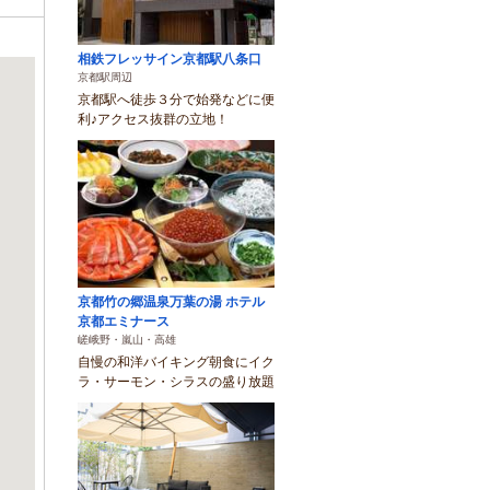
相鉄フレッサイン京都駅八条口
京都駅周辺
京都駅へ徒歩３分で始発などに便
利♪アクセス抜群の立地！
京都竹の郷温泉万葉の湯 ホテル
京都エミナース
嵯峨野・嵐山・高雄
自慢の和洋バイキング朝食にイク
ラ・サーモン・シラスの盛り放題