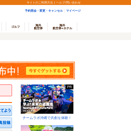
サイトのご利用方法
ヘルプ/問い合わせ
予約照会・変更・キャンセル
マイページ
海外
海外
ゴルフ
航空券
航空券+ホテル
チームラボ沖縄で共創を体験！
ミを投稿する
写真を投稿する