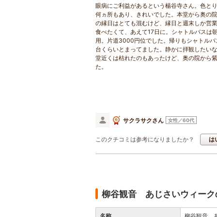
眼病にご利益があるという楊谷寺さん。色と
何ヵ所もあり、きれいでした。本堂から奥の院に
の縁日はとても混むけど、縁日と週末しか営
食べたくて、あえて17日に。シャトルバスは
用。片道3000円位でした。帰りもシャトル
台くらいとまってました。静かに拝観したい
堂近くは枯れたのもあったけど、奥の院から
た。
サクラサクさん
女性／60代
このクチコミは参考になりましたか？
は
柳谷観音 あじさいウィーク
名称
柳谷観音 