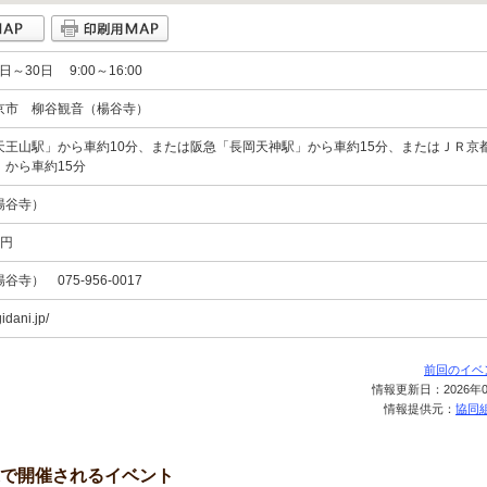
日～30日 9:00～16:00
京市 柳谷観音（楊谷寺）
天王山駅」から車約10分、または阪急「長岡天神駅」から車約15分、またはＪＲ京
」から車約15分
楊谷寺）
0円
寺） 075-956-0017
idani.jp/
前回のイベ
情報更新日：2026年0
情報提供元：
協同組
で開催されるイベント