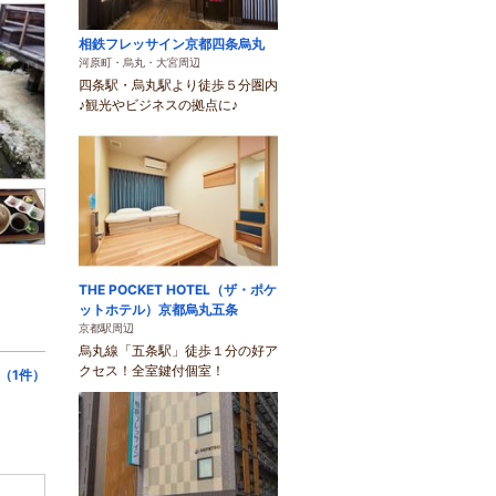
相鉄フレッサイン京都四条烏丸
河原町・烏丸・大宮周辺
四条駅・烏丸駅より徒歩５分圏内
♪観光やビジネスの拠点に♪
THE POCKET HOTEL（ザ・ポケ
ットホテル）京都烏丸五条
京都駅周辺
烏丸線「五条駅」徒歩１分の好ア
クセス！全室鍵付個室！
（1件）