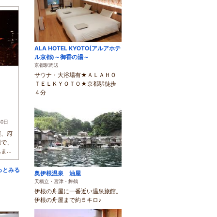
ALA HOTEL KYOTO(アルアホテ
ル京都)～御香の湯～
京都駅周辺
サウナ・大浴場有★ＡＬＡＨＯ
ＴＥＬＫＹＯＴＯ★京都駅徒歩
４分
30日
頃、府
辺で、
れま
っとみる
奥伊根温泉 油屋
天橋立・宮津・舞鶴
伊根の舟屋に一番近い温泉旅館。
伊根の舟屋まで約５キロ♪