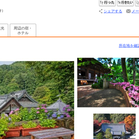
行った
行
寺）
シェアする
メー
観光
周辺の宿・
メ
ホテル
所在地を確