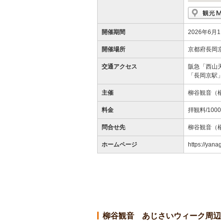
開催期間
2026年6月1
開催場所
京都府長岡
交通アクセス
阪急「西山
「長岡京駅
主催
柳谷観音（
料金
拝観料/100
問合せ先
柳谷観音（楊谷
ホームページ
https://yanag
柳谷観音 あじさいウィーク周辺