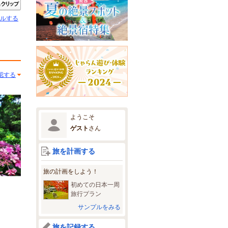
きたい
クリップ
ルする
認する
ようこそ
ゲスト
さん
旅を計画する
旅の計画をしよう！
初めての日本一周
旅行プラン
サンプルをみる
旅を記録する