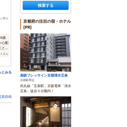
検索する
ン作り
京都府の注目の宿・ホテル
[PR]
6歳
か心配
にとて
ットさん
っとみる
相鉄フレッサイン京都清水五条
京都駅周辺
烏丸線「五条駅」京阪電車「清水
五条」徒歩５分圏内！
写真投稿