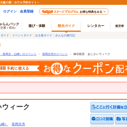
最大級の宿・ホテル予約サイト～
ログイン
会員登録
お得な特典をみる
ゃらんパック
遊び・体験
観光ガイド
レンタカー
航空券
（交通＋宿泊）
メガイド
イベントガイド
お土産ガイド
みんなの旅行記
・長岡京・山崎）のイベント
＞
長岡京市のイベント
＞
柳谷観音 あじさいウィーク
いウィーク
クチコ
山崎）
長岡京市