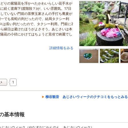
りどりの紫陽花を浮かべたかわいらしい花手水が
続く渡廊下(渡階段？)が、いい雰囲気。17日
業していない門前の茶寮玉家さんの手打ち蕎麦が
朝一でも長蛇の列だったので、結局タクシー利
バスは長い列だったので、タクシー利用。門前に2
なら縁日は避けたほうがよさそう。あじさいは本
紫陽花の小径にかけてはちょうど見頃で綺麗でし
詳細情報をみる
1
い
柳谷観音 あじさいウィークのクチコミをもっとみる
の基本情報
あじさいウィーク（やなぎだにかんのん あじさいウィーク）