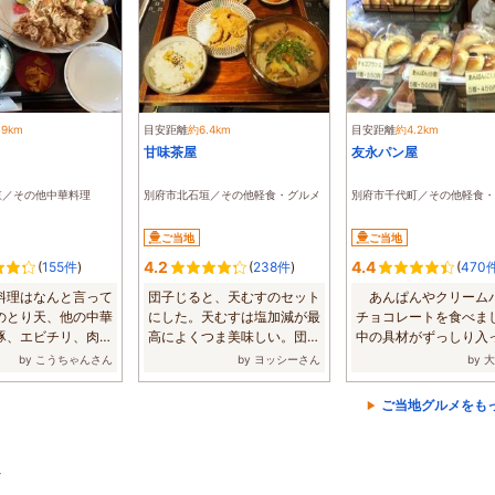
.9km
目安距離
約6.4km
目安距離
約4.2km
甘味茶屋
友永パン屋
東／その他中華料理
別府市北石垣／その他軽食・グルメ
別府市千代町／その他軽食・
ご当地
ご当地
4.2
4.4
(
155件
)
(
238件
)
(
470
料理はなんと言って
団子じると、天むすのセット
あんぱんやクリーム
のとり天、他の中華
にした。天むすは塩加減が最
チョコレートを食べま
豚、エビチリ、肉団
高によくつま美味しい。団子
中の具材がずっしり入
...
じるも具沢山...
地がもっちり...
by こうちゃんさん
by ヨッシーさん
by 
ご当地グルメをも