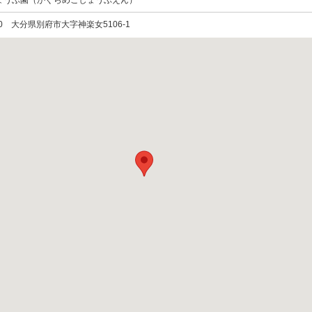
ょうぶ園（かぐらめこしょうぶえん）
0000 大分県別府市大字神楽女5106-1