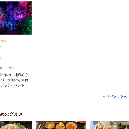
.7km
獄
本
19日～27日
郷名物の「地獄めぐ
とつ、海地獄を舞台
トアップイベント
」...
イベントをも
めのグルメ