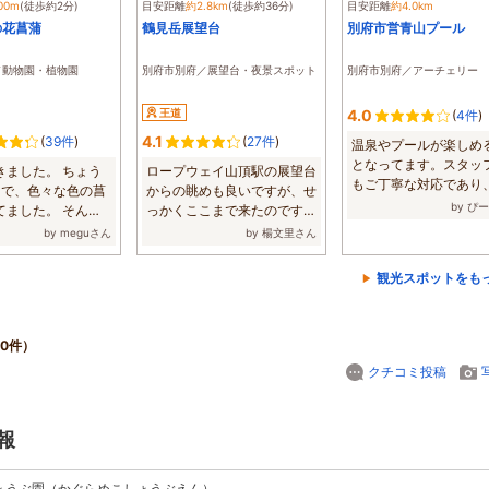
00m
(徒歩約2分)
目安距離
約2.8km
(徒歩約36分)
目安距離
約4.0km
の花菖蒲
鶴見岳展望台
別府市営青山プール
／動物園・植物園
別府市別府／展望台・夜景スポット
別府市別府／アーチェリー
王道
4.0
(
4件
)
4.1
(
39件
)
(
27件
)
温泉やプールが楽しめ
となってます。スタッ
きました。 ちょう
ロープウェイ山頂駅の展望台
もご丁寧な対応であり
きで、色々な色の菖
からの眺めも良いですが、せ
所もキレイに...
by ぴ
てました。 そんな
っかくここまで来たのですか
...
ら鶴見岳にも...
by meguさん
by 楊文里さん
観光スポットをも
0件）
クチコミ投稿
報