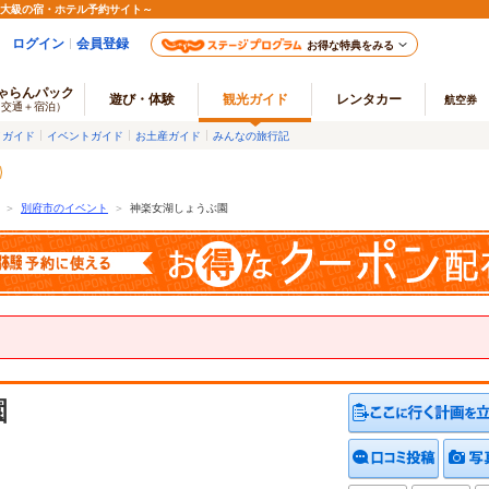
最大級の宿・ホテル予約サイト～
ログイン
会員登録
お得な特典をみる
ゃらんパック
遊び・体験
観光ガイド
レンタカー
航空券
（交通＋宿泊）
メガイド
イベントガイド
お土産ガイド
みんなの旅行記
＞
別府市のイベント
＞
神楽女湖しょうぶ園
園
クチコ