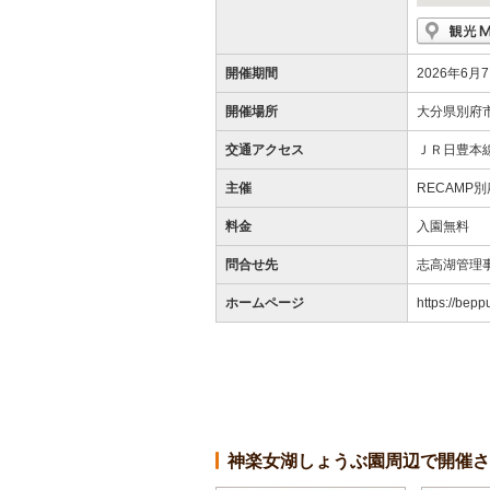
開催期間
2026年6月
開催場所
大分県別府
交通アクセス
ＪＲ日豊本
主催
RECAMP
料金
入園無料
問合せ先
志高湖管理事務
ホームページ
https://bep
神楽女湖しょうぶ園周辺で開催さ