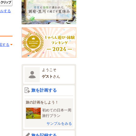
きたい
クリップ
ルする
認する
ようこそ
ゲスト
さん
旅を計画する
旅の計画をしよう！
初めての日本一周
旅行プラン
サンプルをみる
旅を記録する