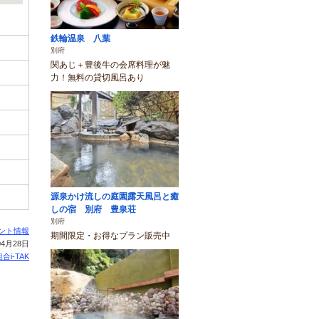
鉄輪温泉 八葉
別府
関あじ＋豊後牛の会席料理が魅
力！無料の貸切風呂あり
源泉かけ流しの庭園露天風呂と癒
しの宿 別府 豊泉荘
別府
ント情報
期間限定・お得なプラン販売中
4月28日
合i-TAK