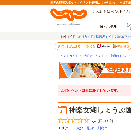
国内の観光スポット・イベント情報はじゃらんnet ～日本
こんにちは♪ゲストさん
じ
宿・ホテル
観光ガイド
旅行ガイド
観光ガイド
ご当地グル
ポイントがたまる・つかえる
イベントガイド
＞
大分のイベント
＞
別府のイベント
このイベントは既に終了しています。
神楽女湖しょうぶ
-.-
（口コミ
0
件）
エリア
大分
別府
別府市