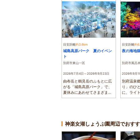
目安距離
約3.6km
目安距離
約6
城島高原パーク 夏のイベン
夜の海地
ト
別府市東山一区
別府市風呂
2026年7月4日～2026年9月23日
2026年9月
由布岳と鶴見岳のふもとに広
別府温泉
がる「城島高原パーク」で、
り」のひ
夏休みにあわせてさまざまな
に、ライ
イベントが開...
「夜の海地獄
神楽女湖しょうぶ園周辺でおすす