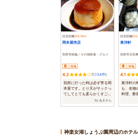
目安距離
約6.9km
目安距離
約5
岡本屋売店
東洋軒
別府市鉄輪／その他軽食・グルメ
別府市石垣
ご当地
ご当地
4.2
4.1
(
1,134件
)
別府に行った時は必ず寄る岡
東洋軒の
本屋です。とり天がサックっ
も、名物
てしてとても柔らかくすごく
料理、酢
美味しいです...
子を食べまし
by あきさん
神楽女湖しょうぶ園周辺のホテル