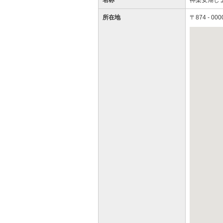
名称
神楽女湖し
所在地
〒874 - 