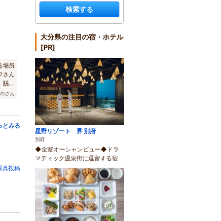
検索する
大分県の注目の宿・ホテル
[PR]
る場所
フさん
、脱衣
ーのさん
っとみる
星野リゾート 界 別府
別府
◆全室オーシャンビュー◆ドラ
マティック温泉街に逗留する宿
写真投稿