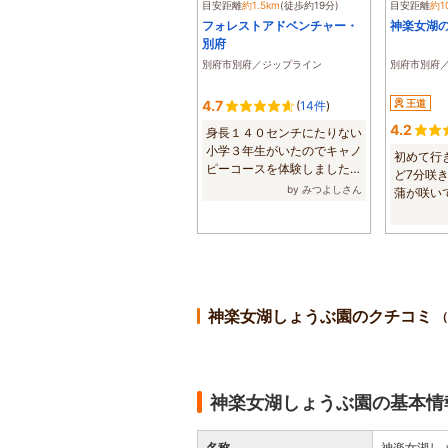
目安距離
約1.5km
(徒歩約19分)
目安距離
約1
フォレストアドベンチャー・
神楽女湖
別府
別府市別府／ジップライン
別府市別府
4.7
王道
(
14件
)
4.2
身長１４０センチにたりない
小学３年生がいたのでキャノ
初めて行
ピーコースを体験しました
ど7分咲
が、小学校高学...
by みつよしさん
蒲が咲い
に人もいない
神楽女湖しょうぶ園のクチコミ
（
神楽女湖しょうぶ園の基本情