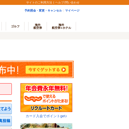
サイトのご利用方法
ヘルプ/問い合わせ
予約照会・変更・キャンセル
マイページ
海外
海外
ゴルフ
航空券
航空券+ホテル
カード入会でポイントget♪
ミを投稿する
写真を投稿する