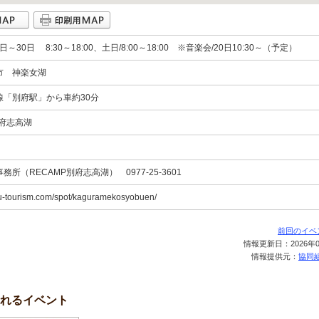
7日～30日 8:30～18:00、土日/8:00～18:00 ※音楽会/20日10:30～（予定）
市 神楽女湖
線「別府駅」から車約30分
別府志高湖
所（RECAMP別府志高湖） 0977-25-3601
pu-tourism.com/spot/kaguramekosyobuen/
前回のイベ
情報更新日：2026年0
情報提供元：
協同組
れるイベント