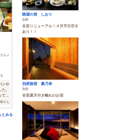
眺望の宿 しおり
別府
全室リニューアル！４月平日空き
あり！！
グルメ
件
)
別府旅宿 最乃幸
パンや
別府
した。
って生
全室露天付き離れのお宿
大樹さん
っとみる