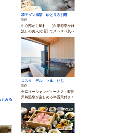
和モダン湯宿 ゆとりろ別府
別府
中心部から離れ、【自家源泉かけ
流しの美人の湯】でスベスベ肌へ
コスタ デル ソル ひじ
別府
全室オーシャンビュー＆２４時間
天然温泉が楽しめる半露天付き！
っとみる