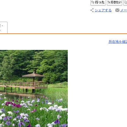
行った
行
シェアする
メー
宿・
ル
所在地を確