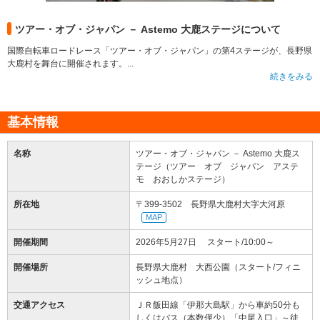
ツアー・オブ・ジャパン － Astemo 大鹿ステージについて
国際自転車ロードレース「ツアー・オブ・ジャパン」の第4ステージが、長野県
大鹿村を舞台に開催されます。...
続きをみる
基本情報
名称
ツアー・オブ・ジャパン － Astemo 大鹿ス
テージ（ツアー オブ ジャパン アステ
モ おおしかステージ）
所在地
〒399-3502 長野県大鹿村大字大河原
MAP
開催期間
2026年5月27日 スタート/10:00～
開催場所
長野県大鹿村 大西公園（スタート/フィニ
ッシュ地点）
交通アクセス
ＪＲ飯田線「伊那大島駅」から車約50分も
しくはバス（本数僅少）「中尾入口」～徒