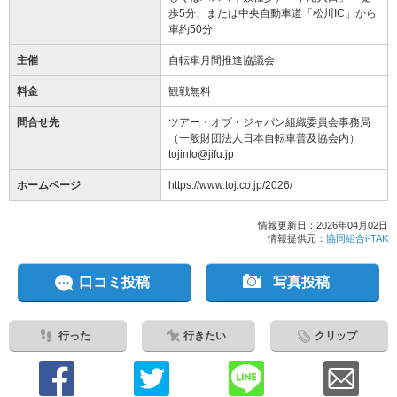
歩5分、または中央自動車道「松川IC」から
車約50分
主催
自転車月間推進協議会
料金
観戦無料
問合せ先
ツアー・オブ・ジャパン組織委員会事務局
（一般財団法人日本自転車普及協会内）
tojinfo@jifu.jp
ホームページ
https://www.toj.co.jp/2026/
情報更新日：2026年04月02日
情報提供元：
協同組合i-TAK
口コミ投稿
写真投稿
行った
行きたい
クリップ