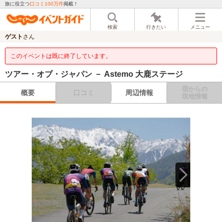
旅に役立つ
口コミ100万件
掲載！
検索
行きたい
メニュー
ゲスト
さん
このイベントは既に終了しています。
ツアー・オブ・ジャパン － Astemo 大鹿ステージ
宿からの
概要
口コミ
周辺情報
現地情報