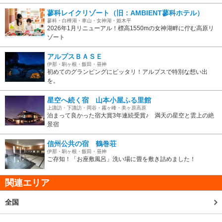
蓼科レイクリゾート（旧：AMBIENT蓼科ホテル）
蓼科・白樺湖・車山・女神湖・姫木平
2026年1月リニューアル！標高1550mの女神湖畔に佇む高原リ
ゾート
アルプスＢＡＳＥ
伊那・駒ヶ根・飯田・昼神
初めてのグランピングにピッタリ！アルプスで特別な想い出
を。
星空へ続く宿 山本小屋ふる里館
上諏訪・下諏訪・岡谷・霧ヶ峰・美ヶ原高原
泊まって良かった宿大賞3年連続受賞♪ 満天の星空と雲上の絶
景宿
信州公共の宿 鶴巻荘
伊那・駒ヶ根・飯田・昼神
ご存知！「お座敷風呂」洗い場に畳を敷き詰めました！
関連エリア
全国