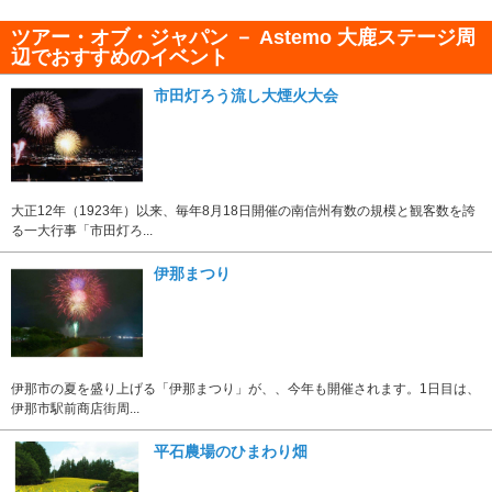
ツアー・オブ・ジャパン － Astemo 大鹿ステージ周
辺でおすすめのイベント
市田灯ろう流し大煙火大会
大正12年（1923年）以来、毎年8月18日開催の南信州有数の規模と観客数を誇
る一大行事「市田灯ろ...
伊那まつり
伊那市の夏を盛り上げる「伊那まつり」が、、今年も開催されます。1日目は、
伊那市駅前商店街周...
平石農場のひまわり畑