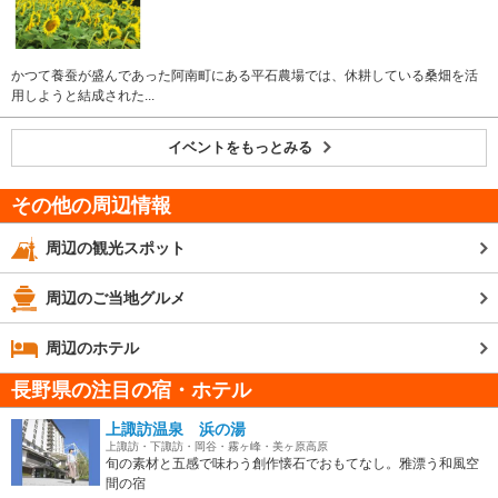
かつて養蚕が盛んであった阿南町にある平石農場では、休耕している桑畑を活
用しようと結成された...
イベントをもっとみる
その他の周辺情報
周辺の観光スポット
周辺のご当地グルメ
周辺のホテル
長野県の注目の宿・ホテル
上諏訪温泉 浜の湯
上諏訪・下諏訪・岡谷・霧ヶ峰・美ヶ原高原
旬の素材と五感で味わう創作懐石でおもてなし。雅漂う和風空
間の宿