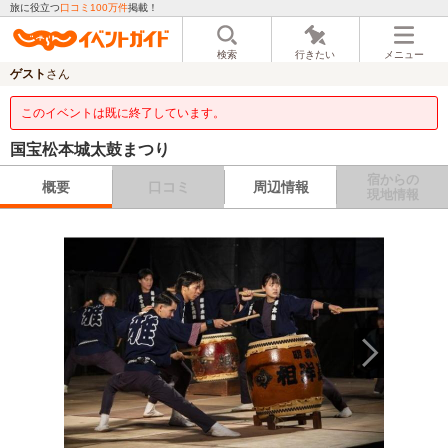
旅に役立つ
口コミ100万件
掲載！
検索
行きたい
メニュー
ゲスト
さん
このイベントは既に終了しています。
国宝松本城太鼓まつり
宿からの
概要
口コミ
周辺情報
現地情報