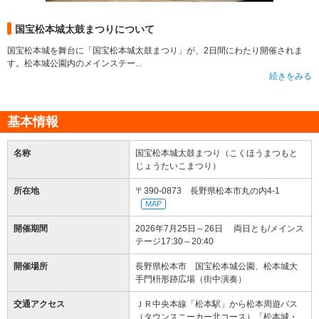
国宝松本城太鼓まつりについて
国宝松本城を舞台に「国宝松本城太鼓まつり」が、2日間にわたり開催されま
す。松本城公園内のメインステー...
続きをみる
基本情報
名称
国宝松本城太鼓まつり（こくほうまつもと
じょうたいこまつり）
所在地
〒390-0873 長野県松本市丸の内4-1
MAP
開催期間
2026年7月25日～26日 両日とも/メインス
テージ17:30～20:40
開催場所
長野県松本市 国宝松本城公園、松本城大
手門枡形跡広場（街中演奏）
交通アクセス
ＪＲ中央本線「松本駅」から松本周遊バス
（タウンスニーカー北コース）「松本城・