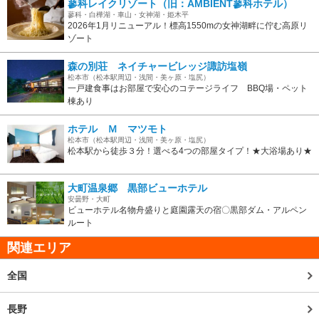
蓼科レイクリゾート（旧：AMBIENT蓼科ホテル）
蓼科・白樺湖・車山・女神湖・姫木平
2026年1月リニューアル！標高1550mの女神湖畔に佇む高原リ
ゾート
森の別荘 ネイチャービレッジ諏訪塩嶺
松本市（松本駅周辺・浅間・美ヶ原・塩尻）
一戸建食事はお部屋で安心のコテージライフ BBQ場・ペット
棟あり
ホテル Ｍ マツモト
松本市（松本駅周辺・浅間・美ヶ原・塩尻）
松本駅から徒歩３分！選べる4つの部屋タイプ！★大浴場あり★
大町温泉郷 黒部ビューホテル
安曇野・大町
ビューホテル名物舟盛りと庭園露天の宿〇黒部ダム・アルペン
ルート
関連エリア
全国
長野