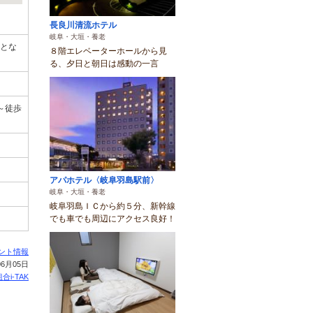
長良川清流ホテル
岐阜・大垣・養老
更とな
８階エレベーターホールから見
る、夕日と朝日は感動の一言
～徒歩
アパホテル〈岐阜羽島駅前〉
岐阜・大垣・養老
岐阜羽島ＩＣから約５分、新幹線
でも車でも周辺にアクセス良好！
ント情報
6月05日
合i-TAK