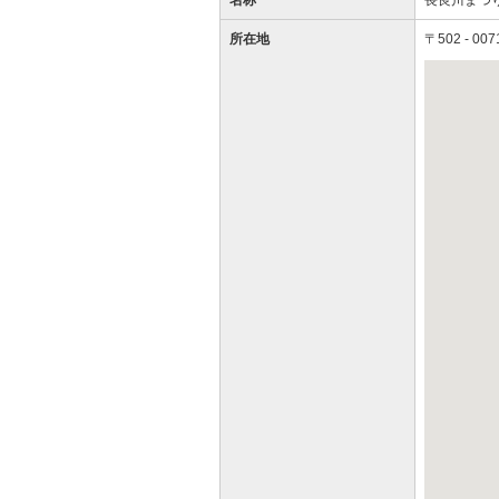
名称
長良川まつ
所在地
〒502 - 