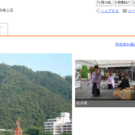
行った
行
良橋上流
シェアする
メー
宿・
ル
所在地を確
鮎供養