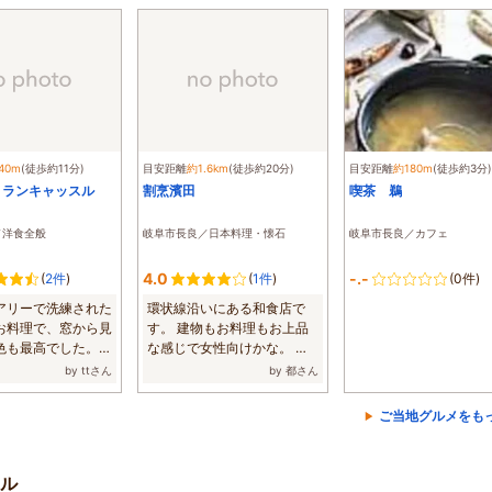
40m
(徒歩約11分)
目安距離
約1.6km
(徒歩約20分)
目安距離
約180m
(徒歩約3分)
トランキャッスル
割烹濱田
喫茶 鵜
／洋食全般
岐阜市長良／日本料理・懐石
岐阜市長良／カフェ
4.0
-.-
(
2件
)
(
1件
)
(0件)
アリーで洗練された
環状線沿いにある和食店で
お料理で、窓から見
す。 建物もお料理もお上品
色も最高でした。贅
な感じで女性向けかな。 イ
...
クラ丼と天ぷら...
by ttさん
by 都さん
ご当地グルメをも
ル