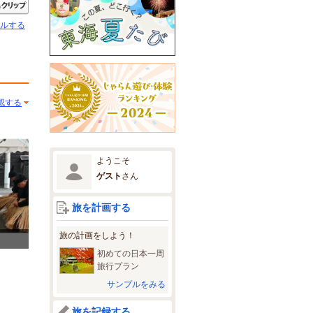
きたい
クリップ
ルする
認する
ようこそ
ゲスト
さん
旅を計画する
旅の計画をしよう！
初めての日本一周
旅行プラン
サンプルをみる
旅を記録する