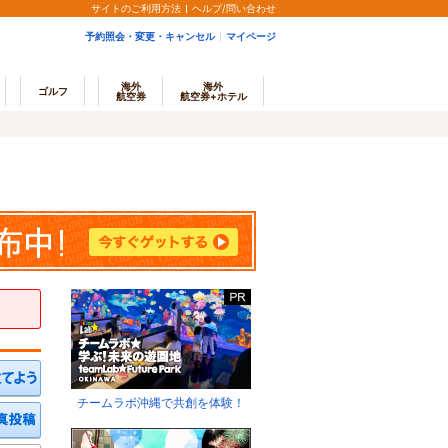
サイトのご利用方法
ヘルプ/問い合わせ
予約照会・変更・キャンセル
マイページ
海外
海外
ゴルフ
航空券
航空券+ホテル
チームラボ沖縄で共創を体験！
ミを投稿する
写真を投稿する