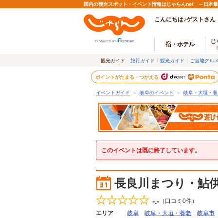
国内の観光スポット・イベント情報はじゃらんnet ～日本
こんにちは♪ゲストさん
じ
宿・ホテル
観光ガイド
旅行ガイド
観光ガイド
ご当地グル
ポイントがたまる・つかえる
イベントガイド
＞
岐阜のイベント
＞
岐阜・大垣・養
このイベントは既に終了しています。
長良川まつり・鮎
-.-
（口コミ
0
件）
エリア
岐阜
岐阜・大垣・養老
岐阜市