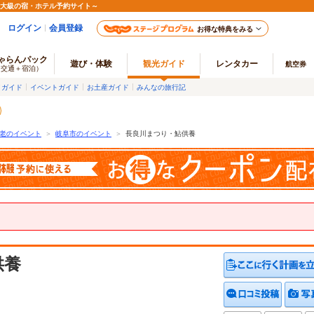
最大級の宿・ホテル予約サイト～
ログイン
会員登録
お得な特典をみる
ゃらんパック
遊び・体験
観光ガイド
レンタカー
航空券
（交通＋宿泊）
メガイド
イベントガイド
お土産ガイド
みんなの旅行記
老のイベント
＞
岐阜市のイベント
＞
長良川まつり・鮎供養
供養
クチコ