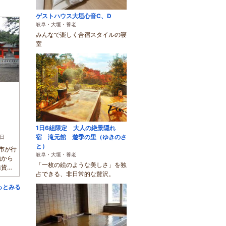
ゲストハウス大垣心音C、D
岐阜・大垣・養老
みんなで楽しく合宿スタイルの寝
室
1日6組限定 大人の絶景隠れ
宿 滝元館 遊季の里（ゆきのさ
7日
と）
市が行
岐阜・大垣・養老
地から
「一枚の絵のような美しさ」を独
雑貨、
占できる、非日常的な贅沢。
っとみる