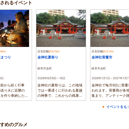
催されるイベント
.6km
目安距離
約3.1km
目安距離
約3.1km
篭まつり
金神社夏祭り
金神社骨董市
岐阜市金町
岐阜市金町
8日
2026年8月9日～16日
2026年1月1日～2027年1月
上前から続く行事
金神社の夏祭りは、この地域
金神社で毎月9日に骨董
の送り火に近隣の
では一番遅くに行われる夏越
われます。骨董商が各
篭を作り奉納したこ
の神事で、これからの残暑を
集まり、アンティーク
され...
乗り越える大...
着物、陶磁...
イベントをも
すめのグルメ