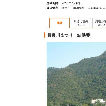
開催期間
2026年7月16日
開催場所
岐阜市 神明神社、長良川河畔 長
周辺の観光
周辺の
概要
グルメ
ホテ
長良川まつり・鮎供養