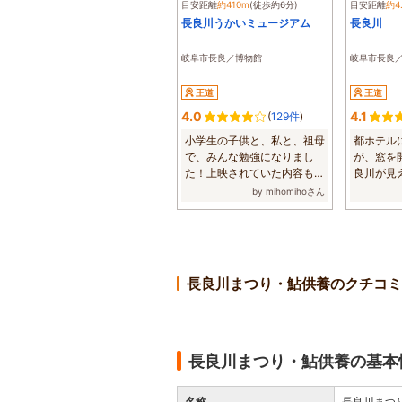
目安距離
約410m
(徒歩約6分)
目安距離
約4
長良川うかいミュージアム
長良川
岐阜市長良／博物館
岐阜市長良
王道
王道
4.0
4.1
(
129件
)
小学生の子供と、私と、祖母
都ホテル
で、みんな勉強になりまし
が、窓を
た！上映されていた内容もと
良川が見
てもわかりやす...
ミュージア
by mihomihoさん
長良川まつり・鮎供養のクチコミ
長良川まつり・鮎供養の基本