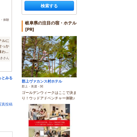
)
検索する
・体験
岐阜県の注目の宿・ホテル
[PR]
テルに
せっか
味わい
みきさん
っとみる
郡上ヴァカンス村ホテル
郡上・美濃・関
ゴールデンウィークはここで決ま
り！ウッドアドベンチャー体験♪
写真投稿