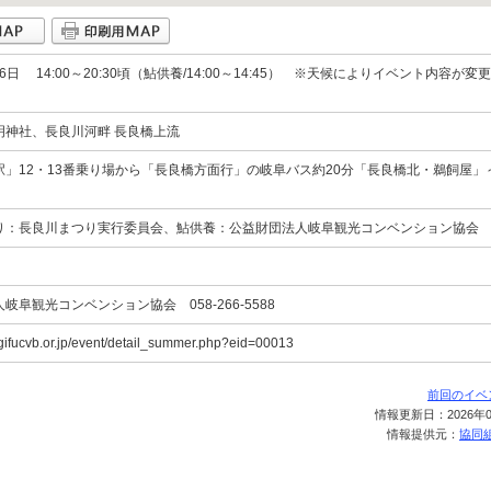
16日 14:00～20:30頃（鮎供養/14:00～14:45） ※天候によりイベント内容が変
明神社、長良川河畔 長良橋上流
駅」12・13番乗り場から「長良橋方面行」の岐阜バス約20分「長良橋北・鵜飼屋」
り：長良川まつり実行委員会、鮎供養：公益財団法人岐阜観光コンベンション協会
岐阜観光コンベンション協会 058-266-5588
.gifucvb.or.jp/event/detail_summer.php?eid=00013
前回のイベ
情報更新日：2026年0
情報提供元：
協同組