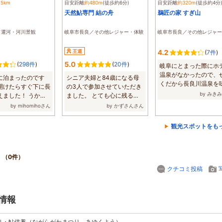
.5km
目安距離
約480m
(徒歩約6分)
目安距離
約320m
(徒歩約4分
天然鮎専門 結の舟
鵜匠の家 すぎ山
／運河・河川景観
岐阜市長良／その他レジャー・体験
岐阜市長良／その他レジャー
王道
4.2
(
7件
)
5.0
(
298件
)
(
20件
)
岐阜にとまった際にホ
温泉がなかったので、
に泊まったのです
シニア夫婦と84歳になる母
くだから長良川温泉を
開けたらすぐ下に長
の3人で参加させていただき
たいと、日帰...
by みき
えました！ うかい
ました。 とても心に残る楽
ムに...
しい時間をあり...
by mihomihoさん
by かずさんさん
観光スポットをも
（0件）
クチコミ投稿
情報