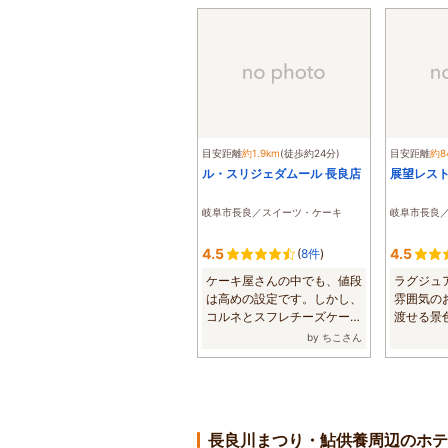
目安距離
約1.9km
(徒歩約24分)
目安距離
約8
ル・スリジェダムール 長良店
展望レス
岐阜市長良／スイーツ・ケーキ
岐阜市長良
4.5
4.5
(
8件
)
ケーキ屋さんの中でも、値段
ラグジュ
は高めの設定です。しかし、
雰囲気の
コルネとスフレチーズケーキ
渡せる景
は良心的な価...
沢な一時にな
by ちこさん
長良川まつり・鮎供養周辺のホテ