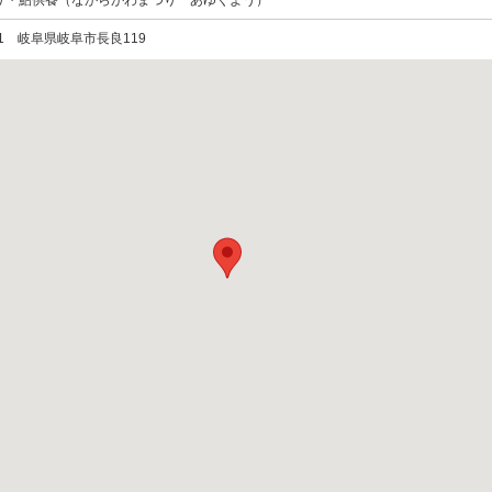
り・鮎供養（ながらがわまつり あゆくよう）
0071 岐阜県岐阜市長良119