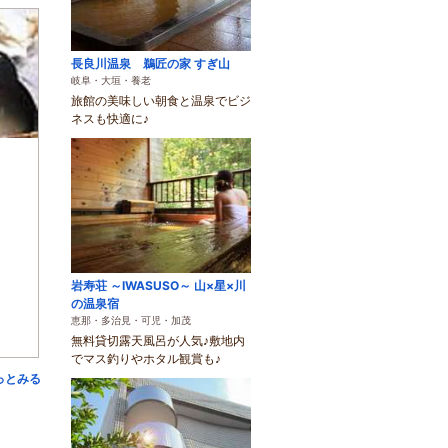
長良川温泉 鵜匠の家 すぎ山
岐阜・大垣・養老
旅館の美味しい朝食と温泉でビジ
ネスも快適に♪
岩寿荘 ～IWASUSO～ 山×星×川
の温泉宿
恵那・多治見・可児・加茂
無料貸切露天風呂が人気♪敷地内
でマス釣りやホタル観賞も♪
っとみる