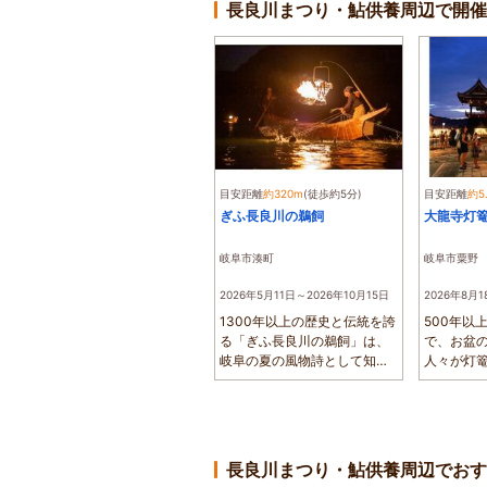
長良川まつり・鮎供養周辺で開
目安距離
約320m
(徒歩約5分)
目安距離
約5
ぎふ長良川の鵜飼
大龍寺灯
岐阜市湊町
岐阜市粟野
2026年5月11日～2026年10月15日
2026年8月1
1300年以上の歴史と伝統を誇
500年以
る「ぎふ長良川の鵜飼」は、
で、お盆
岐阜の夏の風物詩として知ら
人々が灯
れています。...
とが始まりと
長良川まつり・鮎供養周辺でおす