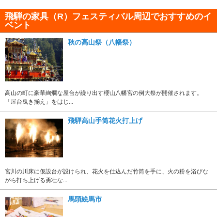
飛騨の家具（R）フェスティバル周辺でおすすめのイ
ベント
秋の高山祭（八幡祭）
高山の町に豪華絢爛な屋台が繰り出す櫻山八幡宮の例大祭が開催されます。
「屋台曳き揃え」をはじ...
飛騨高山手筒花火打上げ
宮川の川床に仮設台が設けられ、花火を仕込んだ竹筒を手に、火の粉を浴びな
がら打ち上げる勇壮な...
馬頭絵馬市