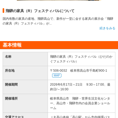
飛騨の家具（R）フェスティバルについて
国内有数の家具の産地、飛騨高山で、新作が一堂に会する家具の展示会「飛騨
の家具（R）フェスティバル」が...
続きをみる
基本情報
名称
飛騨の家具（R）フェスティバル（ひだのか
ぐフェスティバル）
所在地
〒506-0032 岐阜県高山市千島町900-1
MAP
開催期間
2026年6月17日～21日 9:30～17:00、最
終日/～16:00
開催場所
岐阜県高山市 飛騨・世界生活文化センタ
ー、高山市・飛騨市内の会員企業ショール
ーム
交通アクセス
ＪＲ高山本線「高山駅」から市内循環バス