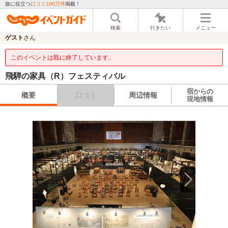
旅に役立つ
口コミ100万件
掲載！
検索
行きたい
メニュー
ゲスト
さん
このイベントは既に終了しています。
飛騨の家具（R）フェスティバル
宿からの
概要
口コミ
周辺情報
現地情報