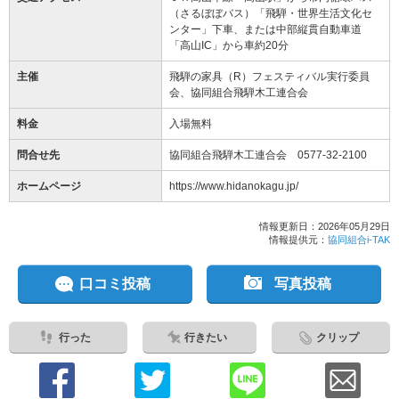
（さるぼぼバス）「飛騨・世界生活文化セ
ンター」下車、または中部縦貫自動車道
「高山IC」から車約20分
主催
飛騨の家具（R）フェスティバル実行委員
会、協同組合飛騨木工連合会
料金
入場無料
問合せ先
協同組合飛騨木工連合会 0577-32-2100
ホームページ
https://www.hidanokagu.jp/
情報更新日：2026年05月29日
情報提供元：
協同組合i-TAK
口コミ投稿
写真投稿
行った
行きたい
クリップ