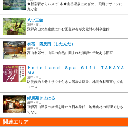
◆新宿駅からバスで1本◆山岳温泉にめざめ、 飛騨デザインに
寛ぐ宿
八ツ三館
飛騨・高山
飛騨高山の奥座敷に佇む国登録有形文化財の料亭旅館
御宿 四反田（したんだ）
飛騨・高山
高山市郊外、山里の自然に囲まれた飛騨の伝統ある旧家
Ｈｏｔｅｌ ａｎｄ Ｓｐａ Ｇｉｆｔ ＴＡＫＡＹＡ
ＭＡ
飛騨・高山
駅徒歩約５分！サウナ付き大浴場＆露天、地元食材豊富な夕食
コース
緑風苑きよはる
飛騨・高山
飛騨高山温泉の旅情を味わう日本旅館。地元食材の料理でおも
てなし
関連エリア