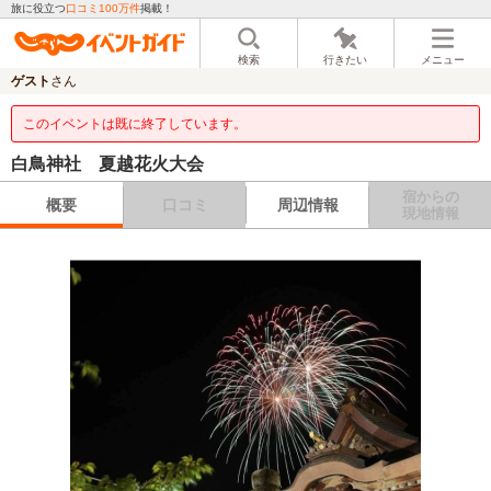
旅に役立つ
口コミ100万件
掲載！
検索
行きたい
メニュー
ゲスト
さん
このイベントは既に終了しています。
白鳥神社 夏越花火大会
宿からの
概要
口コミ
周辺情報
現地情報