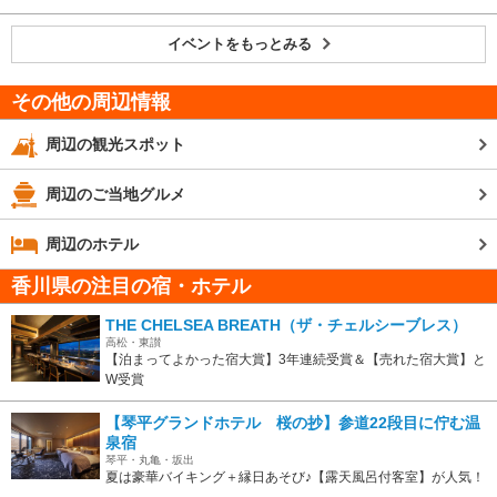
イベントをもっとみる
その他の周辺情報
周辺の観光スポット
周辺のご当地グルメ
周辺のホテル
香川県の注目の宿・ホテル
THE CHELSEA BREATH（ザ・チェルシーブレス）
高松・東讃
【泊まってよかった宿大賞】3年連続受賞＆【売れた宿大賞】と
W受賞
【琴平グランドホテル 桜の抄】参道22段目に佇む温
泉宿
琴平・丸亀・坂出
夏は豪華バイキング＋縁日あそび♪【露天風呂付客室】が人気！