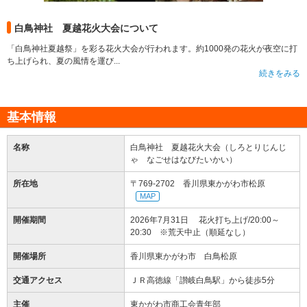
白鳥神社 夏越花火大会について
「白鳥神社夏越祭」を彩る花火大会が行われます。約1000発の花火が夜空に打
ち上げられ、夏の風情を運び...
続きをみる
基本情報
名称
白鳥神社 夏越花火大会（しろとりじんじ
ゃ なごせはなびたいかい）
所在地
〒769-2702 香川県東かがわ市松原
MAP
開催期間
2026年7月31日 花火打ち上げ/20:00～
20:30 ※荒天中止（順延なし）
開催場所
香川県東かがわ市 白鳥松原
交通アクセス
ＪＲ高徳線「讃岐白鳥駅」から徒歩5分
主催
東かがわ市商工会青年部