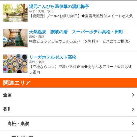
湯元こんぴら温泉華の湯紅梅亭
琴平・丸亀・坂出
【夏限定│プール×お祭り縁日】◆夏露天風呂付スイートが人気
天然温泉 讃岐の湯 スーパーホテル高松・田町
高松・東讃
朝食ビュッフェ＆ウェルカムバーを無料サービスにてご提供♪
リーガホテルゼスト高松
高松・東讃
【立地ならココ】空港バス停正面◆あなぶきアリーナ香川も徒
歩圏内
関連エリア
全国
香川
高松・東讃