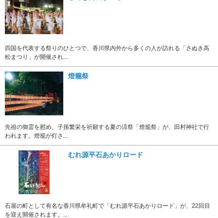
四国を代表する祭りのひとつで、香川県内外から多くの人が訪れる「さぬき高
松まつり」が開催され...
燈籠祭
先祖の御霊を慰め、子孫繁栄を祈願する夏の涼祭「燈籠祭」が、田村神社で行
われます。燈籠が灯さ...
むれ源平石あかりロード
石屋の町として有名な香川県牟礼町で「むれ源平石あかりロード」が、22回目
を迎え開催されます。...