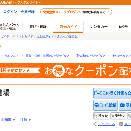
最大級の宿・ホテル予約サイト～
ログイン
会員登録
お得な特典をみる
ゃらんパック
遊び・体験
観光ガイド
レンタカー
航空券
（交通＋宿泊）
メガイド
イベントガイド
お土産ガイド
みんなの旅行記
のご当地グルメ
＞
高知・須崎・南国のご当地グルメ
＞
高知市のご当地グルメ
＞
土佐かつおタ
道場
クチコ
行った
行
高知市
種崎
シェアする
メー