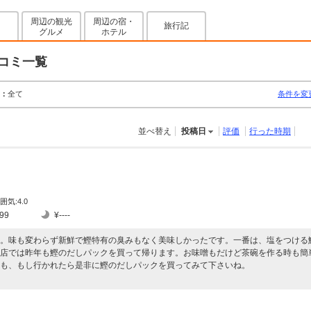
周辺の観光
周辺の宿・
旅行記
グルメ
ホテル
コミ一覧
：
全て
条件を変
並べ替え
投稿日
評価
行った時期
囲気:4.0
99
¥----
。味も変わらず新鮮で鰹特有の臭みもなく美味しかったです。一番は、塩をつける
店では昨年も鰹のだしパックを買って帰ります。お味噌もだけど茶碗を作る時も簡
も、もし行かれたら是非に鰹のだしパックを買ってみて下さいね。