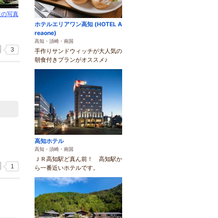
枚の写真
ホテルエリアワン高知 (HOTEL A
reaone)
高知・須崎・南国
3
手作りサンドウィッチが大人気の
朝食付きプランがオススメ♪
高知ホテル
高知・須崎・南国
ＪＲ高知駅ど真ん前！ 高知駅か
1
ら一番近いホテルです。