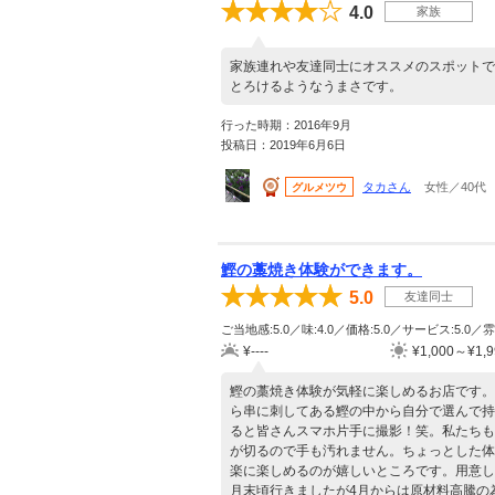
4.0
家族
家族連れや友達同士にオススメのスポットで
とろけるようなうまさです。
行った時期：2016年9月
投稿日：2019年6月6日
タカさん
女性／40代
グルメツウ
鰹の藁焼き体験ができます。
5.0
友達同士
ご当地感:5.0／味:4.0／価格:5.0／サービス:5.0／雰
¥----
¥1,000～¥1,9
鰹の藁焼き体験が気軽に楽しめるお店です。
ら串に刺してある鰹の中から自分で選んで持
ると皆さんスマホ片手に撮影！笑。私たちも同
が切るので手も汚れません。ちょっとした体
楽に楽しめるのが嬉しいところです。用意し
月末頃行きましたが4月からは原材料高騰の