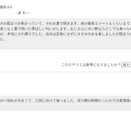
囲気:4.0
¥----
オの固まりが刺さっていて、それを藁で焼きます。炎が最長２メートルくらいまで
臭くなく藁で焼いた香ばしい匂いがします。おじさんにポン酢ならどこでも食べら
が、本当にその通りでした。自分は定食にせずにタタキのみを食しましたが固まり
た。
このクチコミは参考になりましたか？
の一切れが大きくて、三回に分けて食べました。戻り鰹の時期だったので大変美味