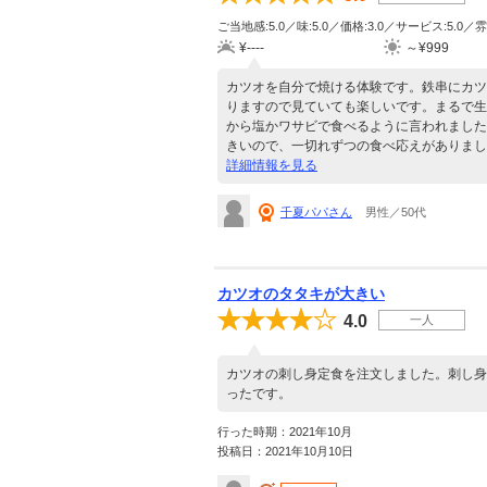
ご当地感:5.0／味:5.0／価格:3.0／サービス:5.0／雰
¥----
～¥999
カツオを自分で焼ける体験です。鉄串にカツ
りますので見ていても楽しいです。まるで生
から塩かワサビで食べるように言われました
きいので、一切れずつの食べ応えがありまし
詳細情報を見る
千夏パパさん
男性／50代
カツオのタタキが大きい
4.0
一人
カツオの刺し身定食を注文しました。刺し身
ったです。
行った時期：2021年10月
投稿日：2021年10月10日