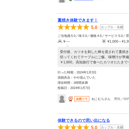
藁焼き体験できます！
5.0
カップル・夫婦
ご当地感:5.0／味:5.0／価格:4.0／サービス:5.0／雰
¥----
¥1,000～¥1,9
受付後、カツオを刺した棒を渡されて藁焼き
切ってくれてテーブルにご飯、味噌汁が準備
￥1,800。高知旅行で食べたカツオたたき
行った時期：2024年1月3日
混雑具合：やや混んでいた
滞在時間：1時間未満
投稿日：2024年1月7日
ねこむらさん
男性／50
自然ツウ
体験できるので思い出になる
5.0
カップル・夫婦