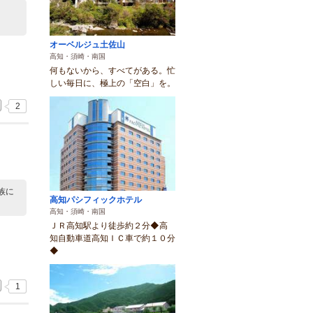
オーベルジュ土佐山
高知・須崎・南国
何もないから、すべてがある。忙
しい毎日に、極上の「空白」を。
2
族に
高知パシフィックホテル
高知・須崎・南国
ＪＲ高知駅より徒歩約２分◆高
知自動車道高知ＩＣ車で約１０分
◆
1