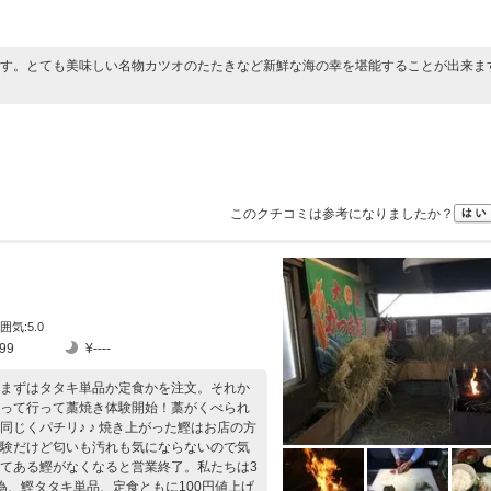
す。とても美味しい名物カツオのたたきなど新鮮な海の幸を堪能することが出来ま
このクチコミは参考になりましたか？
囲気:5.0
99
¥----
まずはタタキ単品か定食かを注文。それか
って行って藁焼き体験開始！藁がくべられ
じくパチリ♪ ♪ 焼き上がった鰹はお店の方
験だけど匂いも汚れも気にならないので気
てある鰹がなくなると営業終了。私たちは3
為、鰹タタキ単品、定食ともに100円値上げ