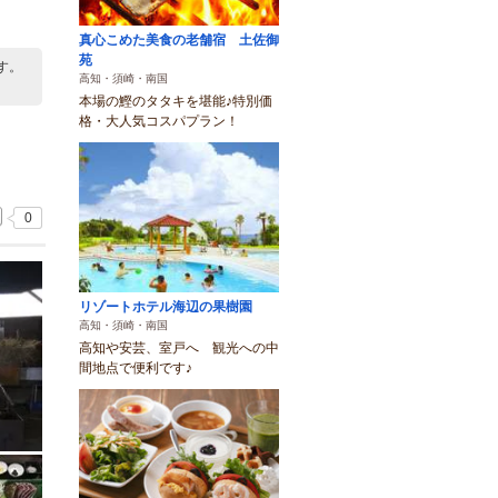
真心こめた美食の老舗宿 土佐御
苑
す。
高知・須崎・南国
本場の鰹のタタキを堪能♪特別価
格・大人気コスパプラン！
0
リゾートホテル海辺の果樹園
高知・須崎・南国
高知や安芸、室戸へ 観光への中
間地点で便利です♪