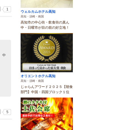
1
ウェルカムホテル高知
高知・須崎・南国
高知市の中心街・飲食街の真ん
中・日曜市が目の前の好立地！
、中
オリエントホテル高知
高知・須崎・南国
じゃらんアワード２０２５【朝食
部門】中国・四国ブロック１位
5