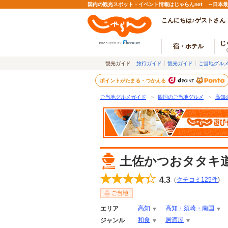
国内の観光スポット・イベント情報はじゃらんnet ～日本
こんにちは♪ゲストさん
じ
宿・ホテル
観光ガイド
旅行ガイド
観光ガイド
ご当地グル
ポイントがたまる・つかえる
ご当地グルメガイド
＞
四国のご当地グルメ
＞
高知
土佐かつおタタキ
4.3
（
クチコミ
125
件
)
ご当地
高知
高知・須崎・南国
エリア
和食
居酒屋
ジャンル