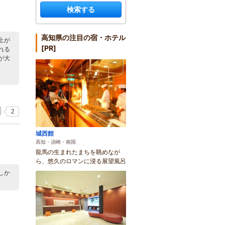
検索する
高知県の注目の宿・ホテル
上が
[PR]
れる
が大
2
城西館
高知・須崎・南国
龍馬の生まれたまちを眺めなが
ら、悠久のロマンに浸る展望風呂
しか