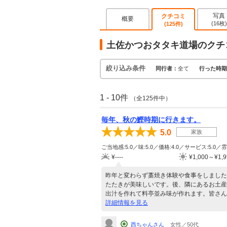
写真
クチコミ
概要
(16枚)
(125件)
土佐かつおタタキ道場のクチ
絞り込み条件
同行者：
全て
行った時期
1 - 10件
（全125件中）
毎年、秋の鰹時期に行きます。
5.0
家族
ご当地感:5.0／味:5.0／価格:4.0／サービス:5.0／雰
¥----
¥1,000～¥1,9
昨年と変わらず藁焼き体験や食事をしました
たたきが美味しいです。後、隣にあるお土産
出汁を作れて料亭並み味が作れます。皆さん
詳細情報を見る
西ちゃんさん
女性／50代