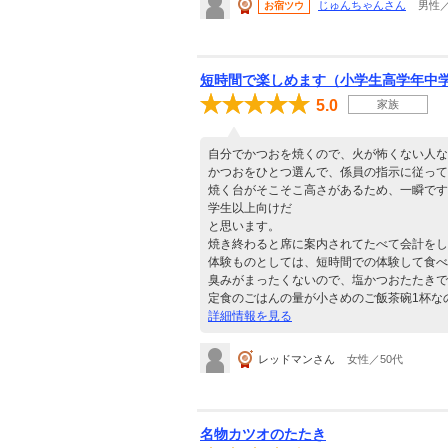
じゅんちゃんさん
男性／
お宿ツウ
短時間で楽しめます（小学生高学年中
5.0
家族
自分でかつおを焼くので、火が怖くない人な
かつおをひとつ選んで、係員の指示に従って
焼く台がそこそこ高さがあるため、一瞬です
学生以上向けだ
と思います。
焼き終わると席に案内されてたべて会計をし
体験ものとしては、短時間での体験して食べ
臭みがまったくないので、塩かつおたたきで
定食のごはんの量が小さめのご飯茶碗1杯な
詳細情報を見る
レッドマンさん
女性／50代
名物カツオのたたき