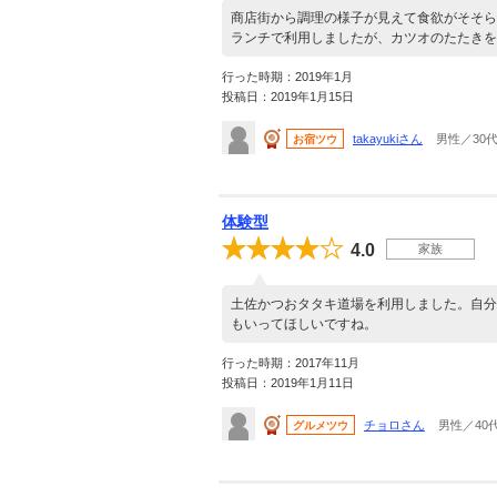
商店街から調理の様子が見えて食欲がそそら
ランチで利用しましたが、カツオのたたきを
行った時期：2019年1月
投稿日：2019年1月15日
takayukiさん
男性／30
お宿ツウ
体験型
4.0
家族
土佐かつおタタキ道場を利用しました。自分
もいってほしいですね。
行った時期：2017年11月
投稿日：2019年1月11日
チョロさん
男性／40
グルメツウ