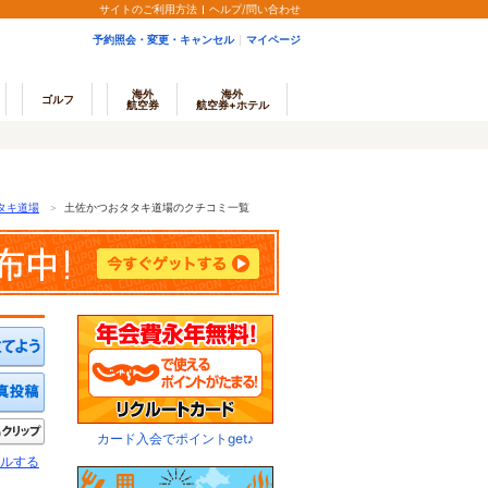
サイトのご利用方法
ヘルプ/問い合わせ
予約照会・変更・キャンセル
マイページ
海外
海外
ゴルフ
航空券
航空券+ホテル
タキ道場
＞
土佐かつおタタキ道場のクチコミ一覧
ミを投稿する
写真を投稿する
きたい
クリップ
カード入会でポイントget♪
ルする