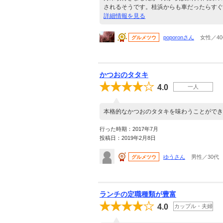
されるそうです。桂浜からも車だったらすぐ
詳細情報を見る
poporonさん
女性／4
グルメツウ
かつおのタタキ
4.0
一人
本格的なかつおのタタキを味わうことができ
行った時期：2017年7月
投稿日：2019年2月8日
ゆうさん
男性／30代
グルメツウ
ランチの定職種類が豊富
4.0
カップル・夫婦