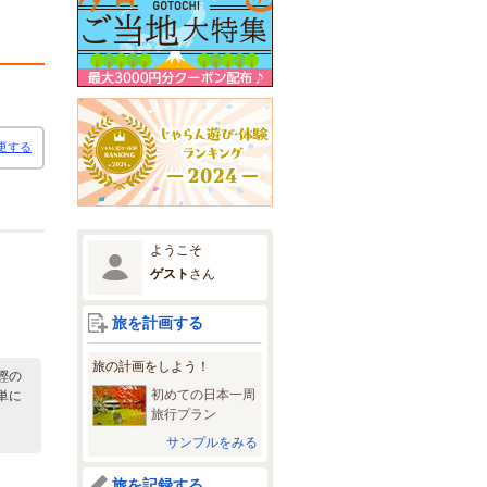
更する
ようこそ
ゲスト
さん
旅を計画する
旅の計画をしよう！
鰹の
初めての日本一周
単に
旅行プラン
サンプルをみる
旅を記録する