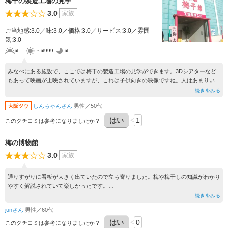
梅干の製造工場の見学
3.0
家族
ご当地感:3.0／味:3.0／価格:3.0／サービス:3.0／雰囲
気:3.0
¥----
～¥999
¥----
みなべにある施設で、ここでは梅干の製造工場の見学ができます。3Dシアターなど
もあって映画が上映されていますが、これは子供向きの映像ですね。人はあまりいま
せんでした。おみやげで梅干が買えますし、試食もできます。
続きをみる
しんちゃんさん
男性／50代
大阪ツウ
はい
1
このクチコミは参考になりましたか？
梅の博物館
3.0
家族
通りすがりに看板が大きく出ていたので立ち寄りました。梅や梅干しの知識がわかり
やすく解説されていて楽しかったです。
売店では、梅干しをはじめ梅製品がたくさん販売されていて、味見もできるのでお土
続きをみる
産選びにはもってこいです。
junさん
男性／60代
はい
0
このクチコミは参考になりましたか？