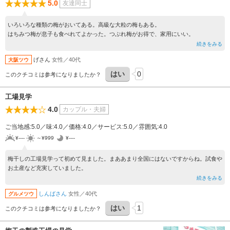
5.0
友達同士
いろいろな種類の梅がおいてある。高級な大粒の梅もある。
はちみつ梅が息子も食べれてよかった。つぶれ梅がお得で、家用にいい。
続きをみる
げさん
女性／40代
大阪ツウ
はい
0
このクチコミは参考になりましたか？
工場見学
4.0
カップル・夫婦
ご当地感:5.0／味:4.0／価格:4.0／サービス:5.0／雰囲気:4.0
¥----
～¥999
¥----
梅干しの工場見学って初めて見ました。まああまり全国にはないですからね。試食や
お土産など充実していました。
続きをみる
しんばさん
女性／40代
グルメツウ
はい
1
このクチコミは参考になりましたか？