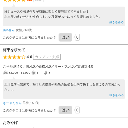
梅ジュースや梅酒作りが簡単に楽しく短時間でできました！
お土産のえびせんやうめもすごい種類がありゆっくり楽しめました。
続きをみる
jinjinさん
女性／60代
はい
0
このクチコミは参考になりましたか？
梅干を求めて
4.0
カップル・夫婦
ご当地感:4.0／味:4.0／価格:4.0／サービス:4.0／雰囲気:4.0
¥3,000～¥3,999
¥----
¥----
工場見学も出来て、梅干しの歴史や効果の勉強も出来て梅干しも買えるので良かっ
た。
ただコロナの関係で試食が無く、どの梅干を買うか味見が無かったので迷いました。
続きをみる
きーやんさん
男性／50代
はい
0
このクチコミは参考になりましたか？
おみやげ