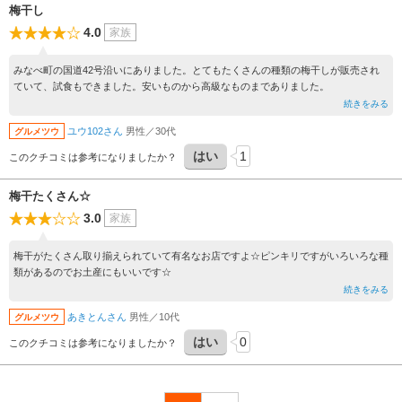
梅干し
4.0
家族
みなべ町の国道42号沿いにありました。とてもたくさんの種類の梅干しが販売され
ていて、試食もできました。安いものから高級なものまでありました。
続きをみる
ユウ102さん
男性／30代
グルメツウ
はい
1
このクチコミは参考になりましたか？
梅干たくさん☆
3.0
家族
梅干がたくさん取り揃えられていて有名なお店ですよ☆ピンキリですがいろいろな種
類があるのでお土産にもいいです☆
続きをみる
あきとんさん
男性／10代
グルメツウ
はい
0
このクチコミは参考になりましたか？