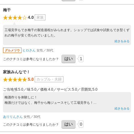
梅干
4.0
家族
工場見学もでき梅干の製造過程がみられます。ショップでは試食や試飲もでき型くず
れの梅干が安く売られていました。
続きをみる
ヒロさん
女性／30代
グルメツウ
はい
1
このクチコミは参考になりましたか？
家族みんなで！
5.0
カップル・夫婦
ご当地感:5.0／味:5.0／価格:4.0／サービス:5.0／雰囲気:5.0
梅酒作りを体験しに！
梅酒だけではなく、梅干から梅ジュースそして工場見学も！
スタッフのみなさんも気さくで楽しかったです。
続きをみる
みなさんも是非
ありりんさん
女性／30代
はい
0
このクチコミは参考になりましたか？