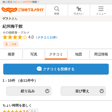
旅に役立つ
口コミ100万件
掲載！
検索
行きたい
メニュー
ゲスト
さん
紀州梅干館
その他軽食・グルメ
4.0
（
）
クチコミ11件
ご当地
概要
写真
クチコミ
地図
周辺情報
クチコミを投稿する
1 - 10件
（全11件中）
絞り込み
並び替え
ちょい時間を楽しく
5.0
家族