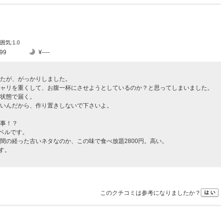
囲気:1.0
99
¥----
たが、がっかりしました。
ャリを重くして、お腹一杯にさせようとしているのか？と思ってしまいました。
状態で届く。
いんだから、作り置きしないで下さいよ。
事！？
ベルです。
間の経った古いネタなのか、この味で食べ放題2800円。高い。
す。
このクチコミは参考になりましたか？