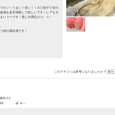
でかい！うまい！安い！！の三拍子で非の
食感を是非体験して欲しいです！レアなネ
まいうーです！更に大満足のコ・ス・
、
う程の満足感です！
このクチコミは参考になりましたか？
囲気:4.0
99
¥----