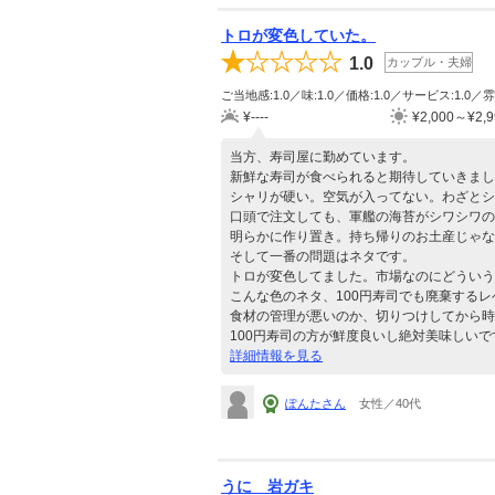
トロが変色していた。
1.0
カップル・夫婦
ご当地感:1.0／味:1.0／価格:1.0／サービス:1.0／雰
¥----
¥2,000～¥2,9
当方、寿司屋に勤めています。
新鮮な寿司が食べられると期待していきまし
シャリが硬い。空気が入ってない。わざとシ
口頭で注文しても、軍艦の海苔がシワシワの
明らかに作り置き。持ち帰りのお土産じゃな
そして一番の問題はネタです。
トロが変色してました。市場なのにどういう
こんな色のネタ、100円寿司でも廃棄するレ
食材の管理が悪いのか、切りつけしてから時
100円寿司の方が鮮度良いし絶対美味しいで
詳細情報を見る
ぽんたさん
女性／40代
うに 岩ガキ