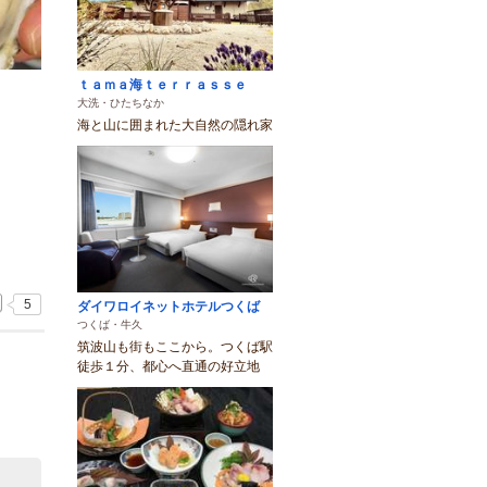
ｔａｍａ海ｔｅｒｒａｓｓｅ
大洗・ひたちなか
海と山に囲まれた大自然の隠れ家
5
ダイワロイネットホテルつくば
つくば・牛久
筑波山も街もここから。つくば駅
徒歩１分、都心へ直通の好立地