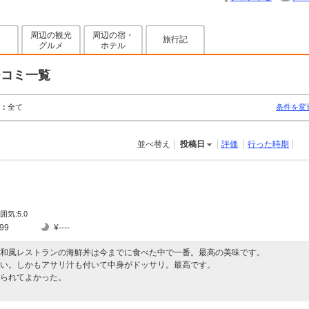
周辺の観光
周辺の宿・
旅行記
グルメ
ホテル
チコミ一覧
：
全て
条件を変
並べ替え
投稿日
評価
行った時期
囲気:5.0
99
¥----
和風レストランの海鮮丼は今までに食べた中で一番。最高の美味です。
い。しかもアサリ汁も付いて中身がドッサリ。最高です。
られてよかった。