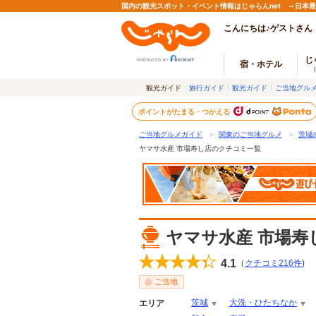
国内の観光スポット・イベント情報はじゃらんnet ～日本
こんにちは♪ゲストさん
じ
宿・ホテル
観光ガイド
旅行ガイド
観光ガイド
ご当地グル
ポイントがたまる・つかえる
ご当地グルメガイド
＞
関東のご当地グルメ
＞
茨城
ヤマサ水産 市場寿し店のクチコミ一覧
ヤマサ水産 市場寿
4.1
（
クチコミ
216
件
)
ご当地
茨城
大洗・ひたちなか
エリア