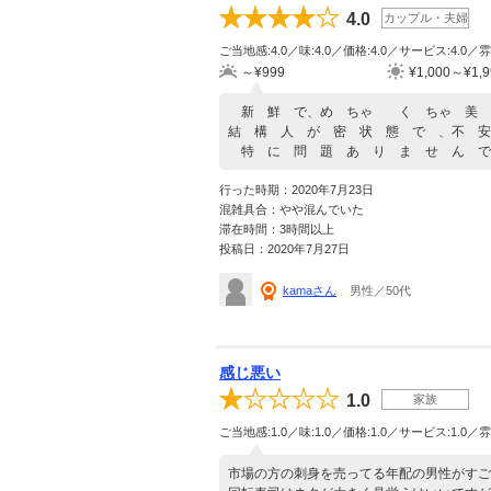
4.0
カップル・夫婦
ご当地感:4.0／味:4.0／価格:4.0／サービス:4.0／雰
～¥999
¥1,000～¥1,9
新 鮮 で、め ちゃ く ちゃ 美 
結 構 人 が 密 状 態 で 、不 安
特 に 問 題 あ り ま せ ん で
行った時期：2020年7月23日
混雑具合：やや混んでいた
滞在時間：3時間以上
投稿日：2020年7月27日
kamaさん
男性／50代
感じ悪い
1.0
家族
ご当地感:1.0／味:1.0／価格:1.0／サービス:1.0／雰
市場の方の刺身を売ってる年配の男性がすご