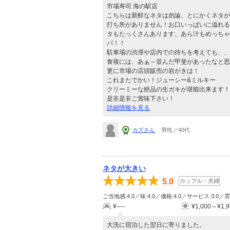
市場寿司 海の駅店
こちらは新鮮なネタは勿論、とにかくネタが
打ち所がありません！お口いっぱいに溢れる
タもたっくさんあります。あら汁もめっちゃ
パ！！
駐車場の渋滞や店内での待ちを考えても、、
食後には、あぁ～並んだ甲斐があったなと思
更に市場の店頭販売の岩がきは！
これまたでかい！ジューシー&ミルキー
クリーミーな絶品の生ガキが堪能出来ます！
是非是非ご賞味下さい！
詳細情報を見る
カズさん
男性／40代
ネタが大きい
5.0
カップル・夫婦
ご当地感:4.0／味:4.0／価格:4.0／サービス:3.0／雰
¥----
¥1,000～¥1,9
大洗に宿泊した翌日に寄りました。