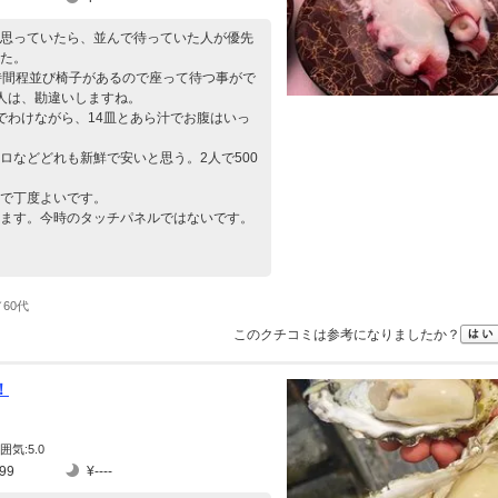
思っていたら、並んで待っていた人が優先
た。
時間程並び椅子があるので座って待つ事がで
人は、勘違いしますね。
でわけながら、14皿とあら汁でお腹はいっ
ロなどどれも新鮮で安いと思う。2人で500
で丁度よいです。
ます。今時のタッチパネルではないです。
60代
このクチコミは参考になりましたか？
！
囲気:5.0
99
¥----