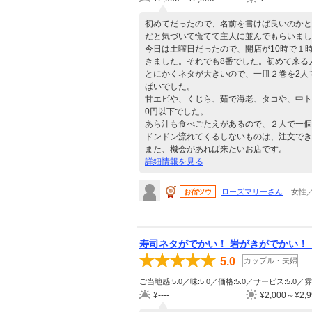
初めてだったので、名前を書けば良いのかと
だと気づいて慌てて主人に並んでもらいまし
今日は土曜日だったので、開店が10時で１
きました。それでも8番でした。初めて来る
とにかくネタが大きいので、一皿２巻を2人
ぱいでした。
甘エビや、くじら、茹で海老、タコや、中ト
0円以下でした。
あら汁も食べごたえがあるので、２人で一個
ドンドン流れてくるしないものは、注文でき
また、機会があれば来たいお店です。
詳細情報を見る
ローズマリーさん
女性／
お宿ツウ
寿司ネタがでかい！ 岩がきがでかい！
5.0
カップル・夫婦
ご当地感:5.0／味:5.0／価格:5.0／サービス:5.0／雰
¥----
¥2,000～¥2,9