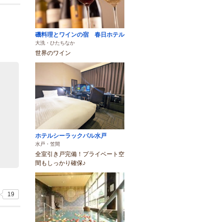
磯料理とワインの宿 春日ホテル
大洗・ひたちなか
世界のワイン
ホテルシーラックパル水戸
水戸・笠間
全室引き戸完備！プライベート空
間もしっかり確保♪
19