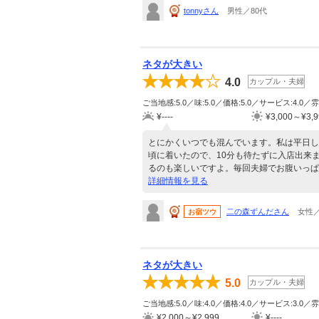
tonnyさん
男性／80代
ネタが大きい
4.0
カップル・夫婦
ご当地感:5.0／味:5.0／価格:5.0／サービス:4.0／雰
¥----
¥3,000～¥3,9
とにかくいつでも混んでいます。私は平日し
頃に着いたので、10分も待たずに入店出来
るのも楽しいですよ。毎回夫婦でお腹いっぱ
詳細情報を見る
二の森ずんださん
女性／
お宿ツウ
ネタが大きい
5.0
カップル・夫婦
ご当地感:5.0／味:4.0／価格:4.0／サービス:3.0／雰
¥2,000～¥2,999
¥----