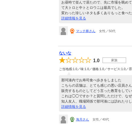
お昼時で並んで居たので、先に市場を眺めて
て大トロと中トとロウニは最高でした。
変わった珍しいネタも多くありもっと食べた
詳細情報を見る
マッチ棒さん
女性／50代
ないな
1.0
家族
ご当地感:1.0／味:1.0／価格:1.0／サービス:1.0／雰
那珂湊内でお寿司食べ歩きをしました
こちらの店舗は、とても感じの悪い店員さん
販売するものとしてどう言った教育をしてい
これは◯◯ですか？と質問しただけで、なぜ
知人友人、職場関係で那珂湊には訪れたりし
詳細情報を見る
海月さん
女性／40代