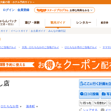
最大級の宿・ホテル予約サイト～
ログイン
会員登録
お得な特典をみる
ゃらんパック
遊び・体験
観光ガイド
レンタカー
航空券
（交通＋宿泊）
メガイド
イベントガイド
お土産ガイド
みんなの旅行記
のご当地グルメ
＞
大洗・ひたちなかのご当地グルメ
＞
ひたちなか市のご当地グルメ
＞
ヤマサ
し店
クチコ
行った
行
ひたちなか市
湊本町
シェアする
メー