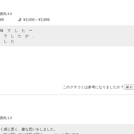
囲気:4.0
99
¥3,000～¥3,999
味 で し た ー
 で し た が 、
 し た
このクチコミは参考になりましたか？
囲気:1.0
く感じ悪く、嫌な思いをしました。