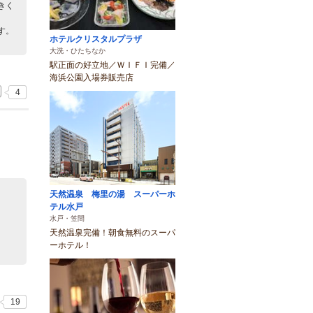
きく
す。
ホテルクリスタルプラザ
大洗・ひたちなか
駅正面の好立地／ＷＩＦＩ完備／
海浜公園入場券販売店
4
天然温泉 梅里の湯 スーパーホ
テル水戸
水戸・笠間
天然温泉完備！朝食無料のスーパ
ーホテル！
19