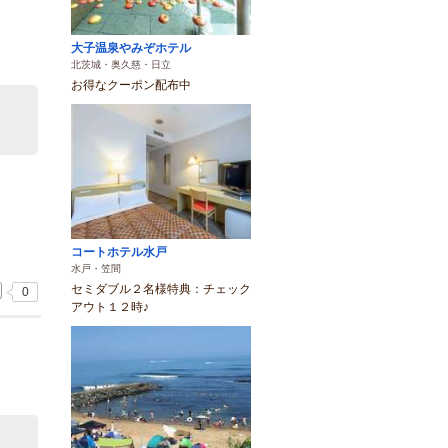
大子温泉やみぞホテル
北茨城・奥久慈・日立
お得なクーポン配布中
コートホテル水戸
水戸・笠間
セミダブル２名様特典：チェック
0
アウト１２時♪