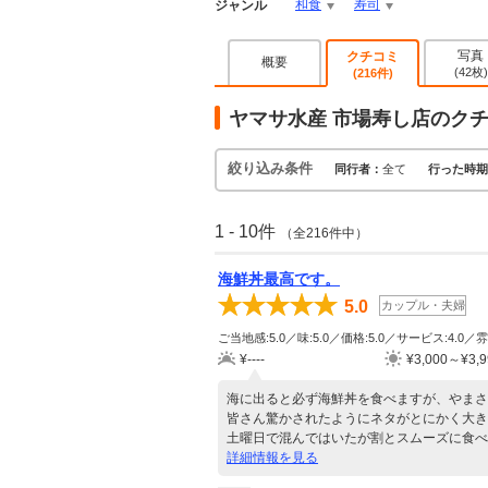
和食
寿司
ジャンル
写真
クチコミ
概要
(42枚)
(216件)
ヤマサ水産 市場寿し店のク
絞り込み条件
同行者：
全て
行った時期
1 - 10件
（全216件中）
海鮮丼最高です。
5.0
カップル・夫婦
ご当地感:5.0／味:5.0／価格:5.0／サービス:4.0／雰
¥----
¥3,000～¥3,9
海に出ると必ず海鮮丼を食べますが、やまさ
皆さん驚かされたようにネタがとにかく大き
土曜日で混んではいたが割とスムーズに食べ
詳細情報を見る