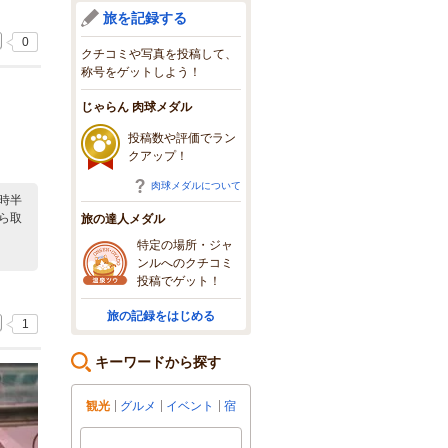
旅を記録する
0
クチコミや写真を投稿して、
称号をゲットしよう！
じゃらん 肉球メダル
投稿数や評価でラン
クアップ！
肉球メダルについて
時半
ら取
旅の達人メダル
特定の場所・ジャ
ンルへのクチコミ
投稿でゲット！
旅の記録をはじめる
1
キーワードから探す
観光
グルメ
イベント
宿