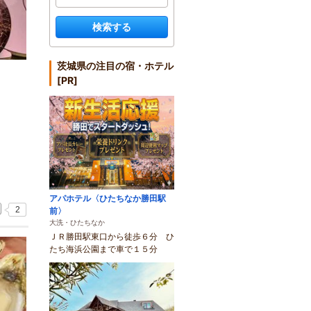
検索する
茨城県の注目の宿・ホテル
[PR]
アパホテル〈ひたちなか勝田駅
2
前〉
大洗・ひたちなか
ＪＲ勝田駅東口から徒歩６分 ひ
たち海浜公園まで車で１５分