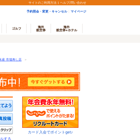
サイトのご利用方法
ヘルプ/問い合わせ
予約照会・変更・キャンセル
マイページ
海外
海外
ゴルフ
航空券
航空券+ホテル
水産 市場寿し店
＞
ミを投稿する
写真を投稿する
きたい
クリップ
カード入会でポイントget♪
ルする