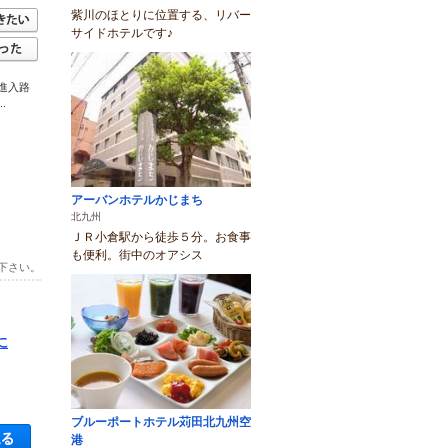
紫川のほとりに位置する、リバー
サイドホテルです♪
進入路
.
アーバンホテルかじまち
北九州
ＪＲ小倉駅から徒歩５分。お食事
も便利。街中のオアシス
下さい。
に
ブルーポートホテル苅田北九州空
空き状況・料金を見る
港