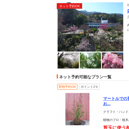
ネット予約OK
ネット予約可能なプラン一覧
即時予約OK
ポイント2％
マートルでの
お...
クラフト・ハンド
植物のプロ・植木
苔玉に使う