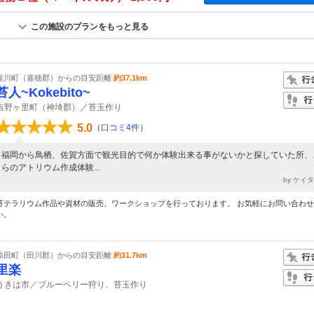
この施設のプランをもっと見る
桂川町（嘉穂郡）からの目安距離
約37.1km
苔人~Kokebito~
吉野ヶ里町（神埼郡）／苔玉作り
5.0
（
口コミ4件
）
福岡から鳥栖、佐賀方面で観光目的で何か体験出来る事がないかと探していた所、
らのアトリウム作成体験...
by ケイ
苔テラリウム作品や資材の販売、ワークショップを行っております。 お気軽にお問い合わ
い。
添田町（田川郡）からの目安距離
約31.7km
里楽
うきは市／ブルーベリー狩り、苔玉作り