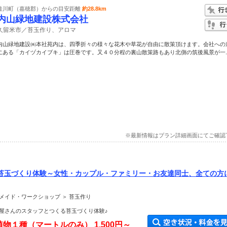
桂川町（嘉穂郡）からの目安距離
約28.8km
内山緑地建設株式会社
久留米市／苔玉作り、アロマ
内山緑地建設㈱本社苑内は、四季折々の様々な花木や草花が自由に散策頂けます。会社への
にある「カイヅカイブキ」は圧巻です。又４０分程の裏山散策路もあり北側の筑後風景が一..
※最新情報はプラン詳細画面にてご確認
苔玉づくり体験～女性・カップル・ファミリー・お友達同士、全ての方
メイド・ワークショップ ＞ 苔玉作り
屋さんのスタッフとつくる苔玉づくり体験♪
植物１種（マートルのみ）
1,500円～