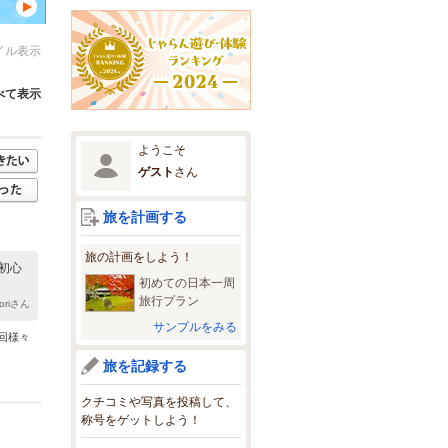
イル表示
べて表示
ようこそ
ゲスト
さん
旅を計画する
旅の計画をしよう！
初心
初めての日本一周
旅行プラン
toriさん
サンプルをみる
回様々
旅を記録する
クチコミや写真を投稿して、
称号をゲットしよう！