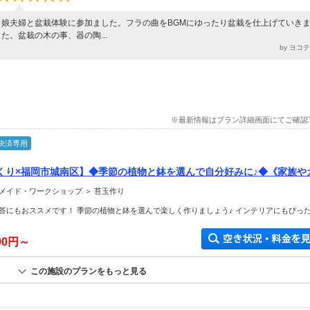
娘夫婦と盆栽体験に参加ました。フラの曲をBGMにゆったり盆栽を仕上げていき
た。盆栽の木の事、器の陶...
by ヨコ
※最新情報はプラン詳細画面にてご確認
決済専用
くり×福岡市城南区】◆季節の植物と鉢を選んで自分好みに♪◆《家族やカ.
メイド・ワークショップ ＞ 苔玉作り
答にもおススメです！ 季節の植物と鉢を選んで楽しく作りましょう♪ インテリアにもぴっ
000円～
この施設のプランをもっと見る