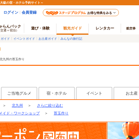
最大級の宿・ホテル予約サイト～
ログイン
会員登録
お得な特典をみる
ゃらんパック
遊び・体験
観光ガイド
レンタカー
航空券
（交通＋宿泊）
メガイド
イベントガイド
お土産ガイド
みんなの旅行記
北九州の苔玉作り
ご当地グルメ
宿・ホテル
イベント
お土産
＞
北九州
＞
さらに絞り込む
メイド・ワークショップ
＞
苔玉作り