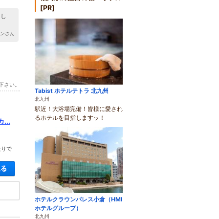
[PR]
まし
テンさん
下さい。
Tabist ホテルテトラ 北九州
北九州
駅近！大浴場完備！皆様に愛され
るホテルを目指しますッ！
..
たりで
空き状況・料金を見る
ホテルクラウンパレス小倉（HMI
ホテルグループ）
北九州