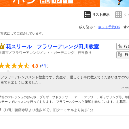
リスト表示
タ
絞り込み：
ネット予約OK
す
グ形式にしてご紹介しています。
花スリール フラワーアレンジ田川教室
田川市／フラワーアレンジメント・ガーデニング、苔玉作り
4.8
（
5件
）
フラワーアレンジメント教室です。先生が、優しく丁寧に教えてくださいますので
者でも楽しく出来ました...
by ko
季節のフレッシュのお花や、プリザーブドフラワー、アートフラワー、ギャザリング等、毎
なテーマでレッスンを行っております。 フラワースクールと花屋を兼ねています。お花等...
(1)田川後藤寺駅より徒歩10分。旧ターミナルより徒歩1分