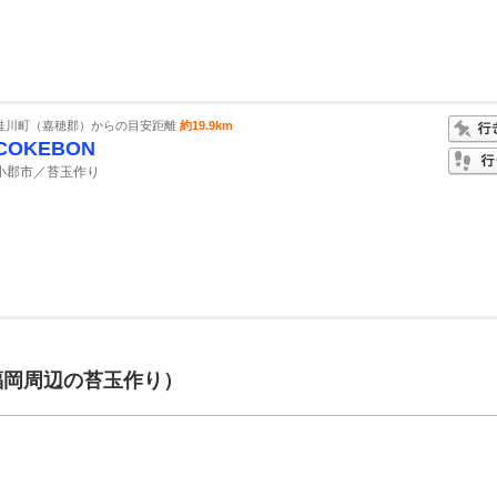
桂川町（嘉穂郡）からの目安距離
約19.9km
COKEBON
小郡市／苔玉作り
福岡周辺の苔玉作り）