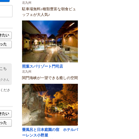
北九州
駐車場無料♪種類豊富な朝食ビュ
ッフェが大人気♪
照葉スパリゾート門司店
こち
北九州
関門海峡が一望できる癒しの空間
タクさん
せくださ
畳風呂と日本庭園の宿 ホテルパ
ーレンス小野屋