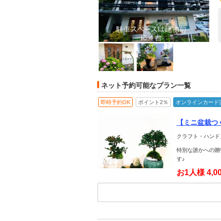
ネット予約可能なプラン一覧
即時予約OK
ポイント2％
オンラインカード
【ミニ盆栽つ
クラフト・ハンド
特別な誰かへの贈
す♪
お1人様
4,