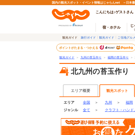
国内の観光スポット・イベント情報はじゃらんnet ～日本
こんにちは♪ゲストさん
じ
宿・ホテル
観光ガイド
旅行ガイド
観光ガイド
ご当地グル
ポイントがたまる・つかえる
観光ガイド
＞
九州の苔玉作り
＞
福岡の苔玉作り
＞
北九州の苔玉作り
エリア概要
観光スポット
エリア
全国
＞
九州
＞
福岡
ジャンル
全て
＞
クラフト・ハンド