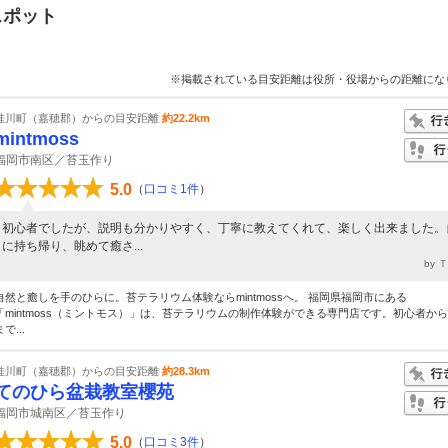
スポット
※掲載されている目安距離は役所・役場からの距離にな
桂川町（嘉穂郡）からの目安距離
約22.2km
mintmoss
福岡市南区／苔玉作り
5.0
（
口コミ1件
）
初心者でしたが、説明も分かりやすく、丁寧に教えてくれて、楽しく出来ました。
に持ち帰り、眺めて癒さ...
by 
自然と癒しを手のひらに。苔テラリウム体験ならmintmossへ。 福岡県福岡市にある
「mintmoss（ミントモス）」は、苔テラリウムの制作体験ができる専門店です。初心者か
まで...
桂川町（嘉穂郡）からの目安距離
約28.3km
てのひら盆栽教室櫻苑
福岡市城南区／苔玉作り
5.0
（
口コミ3件
）