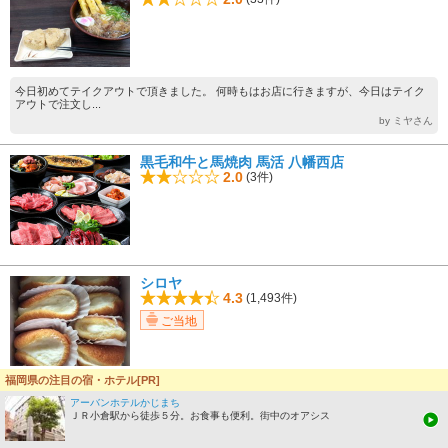
今日初めてテイクアウトで頂きました。 何時もはお店に行きますが、今日はテイク
アウトで注文し...
by ミヤさん
黒毛和牛と馬焼肉 馬活 八幡西店
2.0
(3件)
シロヤ
4.3
(1,493件)
ご当地
福岡県の注目の宿・ホテル[PR]
小倉駅周辺散策していて、以前ネットで有名がお店があるのを思い出し寄ってみまし
た。開店時間の...
アーバンホテルかじまち
ＪＲ小倉駅から徒歩５分。お食事も便利。街中のオアシス
by サトさん