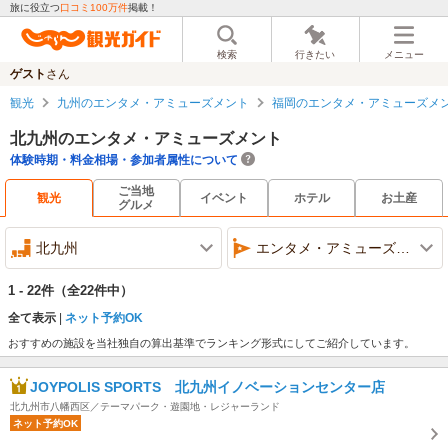
旅に役立つ
口コミ100万件
掲載！
検索
行きたい
メニュー
ゲスト
さん
観光
九州のエンタメ・アミューズメント
福岡のエンタメ・アミューズメ
北九州のエンタメ・アミューズメント
体験時期・料金相場・参加者属性について
ご当地
観光
イベント
ホテル
お土産
グルメ
北九州
エンタメ・アミューズメント
1 - 22件
（全22件中）
全て表示
ネット予約OK
おすすめの施設を当社独自の算出基準でランキング形式にしてご紹介しています。
JOYPOLIS SPORTS 北九州イノベーションセンター店
北九州市八幡西区／テーマパーク・遊園地・レジャーランド
ネット予約OK