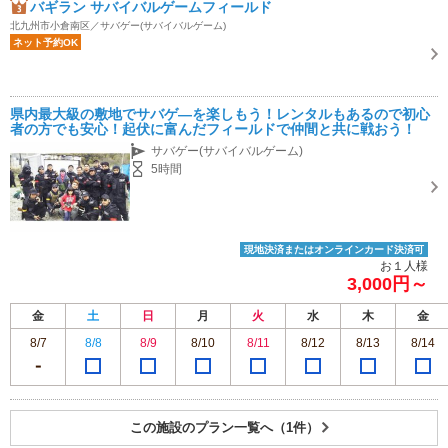
バギラン サバイバルゲームフィールド
北九州市小倉南区／サバゲー(サバイバルゲーム)
ネット予約OK
県内最大級の敷地でサバゲ―を楽しもう！レンタルもあるので初心
者の方でも安心！起伏に富んだフィールドで仲間と共に戦おう！
サバゲー(サバイバルゲーム)
5時間
現地決済またはオンラインカード決済可
お１人様
3,000円～
金
土
日
月
火
水
木
金
8/7
8/8
8/9
8/10
8/11
8/12
8/13
8/14
この施設のプラン一覧へ（1件）