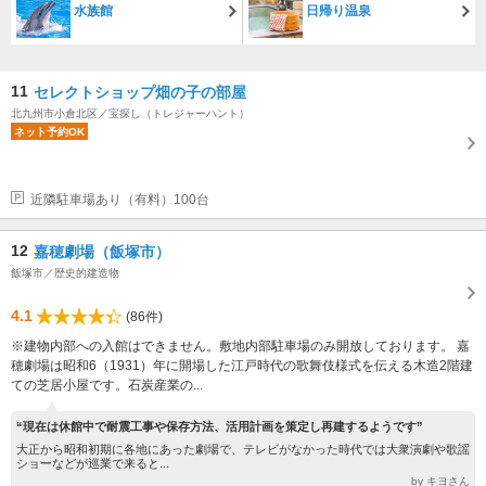
水族館
日帰り温泉
11
セレクトショップ畑の子の部屋
北九州市小倉北区／宝探し（トレジャーハント）
ネット予約OK
近隣駐車場あり（有料）100台
12
嘉穂劇場（飯塚市）
飯塚市／歴史的建造物
4.1
(86件)
※建物内部への入館はできません。敷地内部駐車場のみ開放しております。 嘉
穂劇場は昭和6（1931）年に開場した江戸時代の歌舞伎様式を伝える木造2階建
ての芝居小屋です。石炭産業の...
“現在は休館中で耐震工事や保存方法、活用計画を策定し再建するようです”
大正から昭和初期に各地にあった劇場で、テレビがなかった時代では大衆演劇や歌謡
ショーなどが巡業で来ると...
by キヨさん