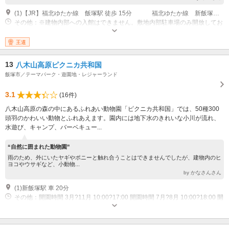
(1)【JR】福北ゆたか線 飯塚駅 徒歩 15分 福北ゆたか線 新飯塚駅 バス 5分 【バス】嘉穂劇場入口・バス停 徒歩 3分 西鉄バスターミナル 徒歩 8分
その他：※建物内部への入館はできません。敷地内部駐車場のみ開放してお
ります。 毎週木曜日?日曜日・祝日10時?16時 （年末年始（12月29日?1月3
日）は除きます） ※天候により入場をお断りする場合があります。 開門日
王道
には嘉穂劇場ののぼり旗が立っています。
13
八木山高原ピクニカ共和国
飯塚市／テーマパーク・遊園地・レジャーランド
3.1
(16件)
八木山高原の森の中にあるふれあい動物園「ピクニカ共和国」では、50種300
頭羽のかわいい動物とふれあえます。園内には地下水のきれいな小川が流れ、
水遊び、キャンプ、バーベキュー...
“自然に囲まれた動物園”
雨のため、外にいたヤギやポニーと触れ合うことはできませんでしたが、建物内のヒ
ヨコやウサギなど、小動物...
by かなさんさん
(1)新飯塚駅 車 20分
その他：開園時間 3月?11月 10:00?17:00 開園時間 7月?8月 10:00?18:00 開
園時間 12月?2月（日土祝） 10:00?17:00 ※12月?2月?土・日・祝は開園