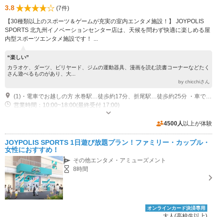
3.8
(7件)
【30種類以上のスポーツ＆ゲームが充実の室内エンタメ施設！】 JOYPOLIS
SPORTS 北九州イノベーションセンター店は、天候を問わず快適に楽しめる屋
内型スポーツエンタメ施設です！ ...
“楽しい”
カラオケ、ダーツ、ビリヤード、ジムの運動器具、漫画を読む読書コーナーなどたく
さん遊べるものがあり、大...
by chicchiさん
(1)・電車でお越しの方 水巻駅…徒歩約17分、折尾駅…徒歩約25分 ・車でお越しの方 鞍手ICから約20分
営業時間：10:00~18:00(最終受付 17:00)
専用駐車場あり（無料）384台 ※大型バス駐車可能
4500人
以上が体験
JOYPOLIS SPORTS 1日遊び放題プラン！ファミリー・カップル・
女性におすすめ！
その他エンタメ・アミューズメント
8時間
オンラインカード決済専用
大人(高校生以上)