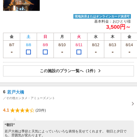
現地決済またはオンラインカード決済可
基本料金：おひとり様
3,500円～
金
土
日
月
火
水
木
金
8/7
8/8
8/9
8/10
8/11
8/12
8/13
8/14
この施設のプラン一覧へ（1件）
6
若戸大橋
／その他エンタメ・アミューズメント
4.1
(20件)
“朝日”
若戸大橋は季節と天気によっていろいろな表情を見せてくれます。 朝日と夕日で
も、雰囲気が変わります。