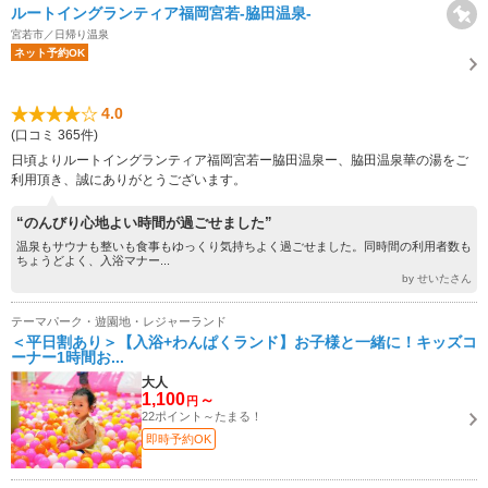
ルートイングランティア福岡宮若-脇田温泉-
宮若市／日帰り温泉
ネット予約OK
4.0
(口コミ 365件)
日頃よりルートイングランティア福岡宮若ー脇田温泉ー、脇田温泉華の湯をご
利用頂き、誠にありがとうございます。
“のんびり心地よい時間が過ごせました”
温泉もサウナも整いも食事もゆっくり気持ちよく過ごせました。同時間の利用者数も
ちょうどよく、入浴マナー...
by せいたさん
テーマパーク・遊園地・レジャーランド
＜平日割あり＞【入浴+わんぱくランド】お子様と一緒に！キッズコ
ーナー1時間お...
大人
1,100
～
円
22ポイント～たまる！
即時予約OK