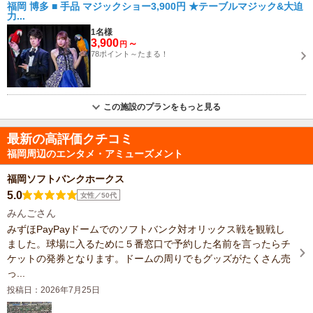
福岡 博多 ■ 手品 マジックショー3,900円 ★テーブルマジック&大迫
力...
1名様
3,900
～
円
78ポイント～たまる！
この施設のプランをもっと見る
最新の高評価クチコミ
福岡周辺のエンタメ・アミューズメント
福岡ソフトバンクホークス
5.0
女性／50代
みんごさん
みずほPayPayドームでのソフトバンク対オリックス戦を観戦し
ました。球場に入るために５番窓口で予約した名前を言ったらチ
ケットの発券となります。ドームの周りでもグッズがたくさん売
っ...
投稿日：2026年7月25日