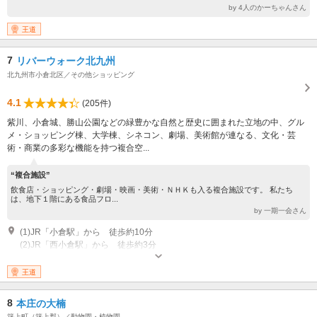
by 4人のかーちゃんさん
王道
7
リバーウォーク北九州
北九州市小倉北区／その他ショッピング
4.1
(205件)
紫川、小倉城、勝山公園などの緑豊かな自然と歴史に囲まれた立地の中、グル
メ・ショッピング棟、大学棟、シネコン、劇場、美術館が連なる、文化・芸
術・商業の多彩な機能を持つ複合空...
“複合施設”
飲食店・ショッピング・劇場・映画・美術・ＮＨＫも入る複合施設です。 私たち
は、地下１階にある食品フロ...
by 一期一会さん
(1)JR「小倉駅」から 徒歩約10分
(2)JR「西小倉駅」から 徒歩約3分
営業時間：ショップ 10:00～21:00 / レストラン 10:00～23:00 / ア
ミューズメント 10:00～24:00 ※店舗により異なる 定休日：ショップ・
王道
グルメは年中無休
8
本庄の大楠
築上町（築上郡）／動物園・植物園