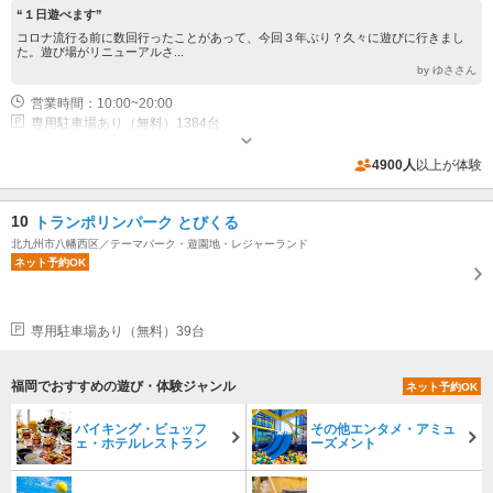
“１日遊べます”
コロナ流行る前に数回行ったことがあって、今回３年ぶり？久々に遊びに行きまし
た。遊び場がリニューアルさ...
by ゆささん
営業時間：10:00~20:00
専用駐車場あり（無料）1384台
4900人
以上が体験
10
トランポリンパーク とびくる
北九州市八幡西区／テーマパーク・遊園地・レジャーランド
ネット予約OK
専用駐車場あり（無料）39台
福岡でおすすめの遊び・体験ジャンル
ネット予約OK
バイキング・ビュッフ
その他エンタメ・アミュ
ェ・ホテルレストラン
ーズメント