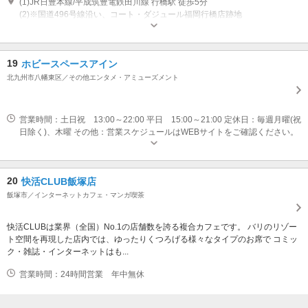
(1)JR日豊本線/平成筑豊電鉄田川線 行橋駅 徒歩5分
(2)※国道496号線沿い、コート・ダジュール福岡行橋店跡地
営業時間：24時間365日 定休日：年中無休
19
ホビースペースアイン
北九州市八幡東区／その他エンタメ・アミューズメント
営業時間：土日祝 13:00～22:00 平日 15:00～21:00 定休日：毎週月曜(祝
日除く)、木曜 その他：営業スケジュールはWEBサイトをご確認ください。
20
快活CLUB飯塚店
飯塚市／インターネットカフェ・マンガ喫茶
快活CLUBは業界（全国）No.1の店舗数を誇る複合カフェです。 バリのリゾー
ト空間を再現した店内では、ゆったりくつろげる様々なタイプのお席で コミッ
ク・雑誌・インターネットはも...
営業時間：24時間営業 年中無休