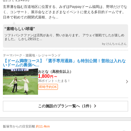
(口コミ 2,249件)
玄界灘を臨む百道地区に位置する、みずほPaypayドーム福岡は、野球だけでな
く、コンサート、展示会などさまざまなイベントに使える多目的ドームです。
日本で初めての開閉式屋根、さら...
“素晴らしい球場”
ソフトバンクファンは活気があり、勢いがあります。 アウェイ観戦でしたが楽しめ
ました。 しかし2対22と...
by けんちゃんさん
テーマパーク・遊園地・レジャーランド
【ドーム満喫コース】「選手専用通路」も特別公開！普段は入れな
いドームの裏側へ...
おとな（高校生以上）
1,800
～
円
36ポイント～たまる！
即時予約OK
この施設のプラン一覧へ（1件）
飯塚市からの目安距離
約11.4km