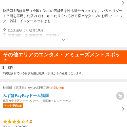
快活CLUBは業界（全国）No.1の店舗数を誇る複合カフェです。 バリのリゾー
ト空間を再現した店内では、ゆったりくつろげる様々なタイプのお席で コミッ
ク・雑誌・インターネットはも...
(1)旦過駅より徒歩10分
営業時間：24時間営業 年中無休
その他エリアのエンタメ・アミューズメントスポッ
ト
1 - 8件
※掲載されている目安距離は役所・役場からの距離になります。
桂川町（嘉穂郡）からの目安距離
約29.4km
みずほPayPayドーム福岡
福岡市中央区／テーマパーク・遊園地・レジャーランド
ネット予約OK
4.2