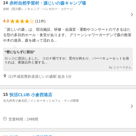
14
赤村自然学習村・源じいの森キャンプ場
赤村（田川郡）／キャンプ・バンガロー・コテージ
4.0
(11件)
「源じいの森」は、宿泊施設、研修・会議室・運動やコンサートのできるほた
る型の多目的ホール・食堂があります。 グリーンシャワーガーデンで森の散策
や木の遊具、森を縫って流れる...
“密にならずに宿泊”
ロッジに宿泊しました。 コロナ禍ですが、受付が終わり、バーベキューセットを借
りれば、家族以外と接する...
by ニャースさん
(1)平成筑豊鉄道源じいの森駅 徒歩 1分
15
快活CLUB 小倉西港店
北九州市小倉北区／インターネットカフェ・マンガ喫茶
営業時間：24時間