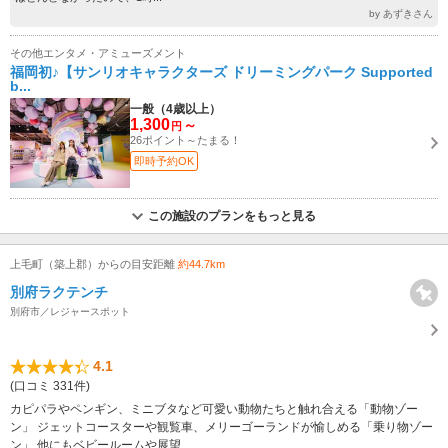
by あずきさん
その他エンタメ・アミューズメント
福岡初♪【サンリオキャラクターズ ドリーミングパーク Supported
b...
一般（4歳以上）
1,300
～
円
26ポイント～たまる！
即時予約OK
この施設のプランをもっと見る
上毛町（築上郡）からの目安距離
約44.7km
別府ラクテンチ
別府市／レジャースポット
4.1
(口コミ 331件)
カピパラやペンギン、ミニブタなど可愛い動物たちと触れ合える「動物ゾー
ン」 ジェットコースターや観覧車、メリーゴーランドが愉しめる「乗り物ゾー
ン」 他にもベビールームや展望...