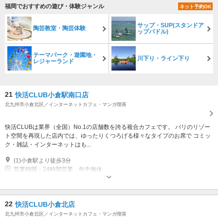
福岡でおすすめの遊び・体験ジャンル
ネット予約OK
サップ・SUP(スタンドア
陶芸教室・陶芸体験
ップパドル)
テーマパーク・遊園地・
川下り・ライン下り
レジャーランド
21
快活CLUB小倉駅南口店
北九州市小倉北区／インターネットカフェ・マンガ喫茶
快活CLUBは業界（全国）No.1の店舗数を誇る複合カフェです。 バリのリゾー
ト空間を再現した店内では、ゆったりくつろげる様々なタイプのお席で コミッ
ク・雑誌・インターネットはも...
(1)小倉駅より徒歩3分
営業時間：24時間営業 年中無休
22
快活CLUB小倉北店
北九州市小倉北区／インターネットカフェ・マンガ喫茶