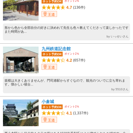
ポイント2％
ネット予約OK
4.7
(136件)
王道
形から色から全部自分の好きに決めれて先生も色々教えてくださって楽しかったです
また時間があ...
by いっせいさん
九州鉄道記念館
ポイント2％
ネット予約OK
4.2
(657件)
王道
規模は大きくありませんが、門司港駅からすぐなので、観光のついでに立ち寄れま
す。懐かしい寝台...
by 5510さん
小倉城
ポイント2％
ネット予約OK
4.1
(1,337件)
王道