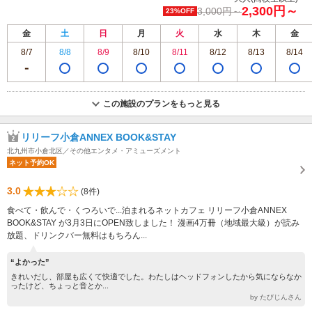
2,300円～
3,000円～
23%OFF
金
土
日
月
火
水
木
金
8/7
8/8
8/9
8/10
8/11
8/12
8/13
8/14
この施設のプランをもっと見る
リリーフ小倉ANNEX BOOK&STAY
北九州市小倉北区／その他エンタメ・アミューズメント
ネット予約OK
3.0
(8件)
食べて・飲んで・くつろいで...泊まれるネットカフェ リリーフ小倉ANNEX
BOOK&STAY が3月3日にOPEN致しました！ 漫画4万冊（地域最大級）が読み
放題、ドリンクバー無料はもちろん...
“よかった”
きれいだし、部屋も広くて快適でした。わたしはヘッドフォンしたから気にならなか
ったけど、ちょっと音とか...
by たびじんさん