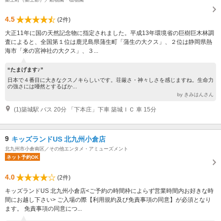
4.5
(2件)
大正11年に国の天然記念物に指定されました。平成13年環境省の巨樹巨木林調
査によると、全国第１位は鹿児島県蒲生町「蒲生の大クス」、２位は静岡県熱
海市「来の宮神社の大クス」、３...
“たまげます♪”
日本で４番目に大きなクスノキらしいです。荘厳さ・神々しさを感じますね。生命力
の強さには唖然とするばか...
by きみはんさん
(1)築城駅 バス 20分 「下本庄」下車 築城ＩＣ 車 15分
9
キッズランドUS 北九州小倉店
北九州市小倉南区／その他エンタメ・アミューズメント
ネット予約OK
4.0
(2件)
キッズランドUS 北九州小倉店<ご予約の時間枠によらず営業時間内お好きな時
間にお越し下さい> ご入場の際【利用規約及び免責事項の同意】が必須となり
ます。 免責事項の同意につ...