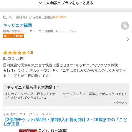
この施設のプランをもっと見る
桂川町（嘉穂郡）からの目安距離
約22.2km
キッザニア福岡
福岡市博多区／テーマパーク・遊園地・レジャーランド
ネット予約OK
4.6
(口コミ 36件)
屋内施設で天候を気にせず快適に過ごせます♪キッザニアでワクワク体験♪
★12/17（水）ホテルオープン キッザニアは楽しみながら社会のしくみが学べ
る「こどもが主役の街」です...
“キッザニア親も子も大満足！”
はじめてキッザニアに行きましたが、キッザニアに入って素敵な街があったのですぐ
に引き込まれていきました...
by ゆかさん
その他エンタメ・アミューズメント
【2部制チケット(第1部・第2部入れ替え制)】3～15歳までの「こど
もが主役...
こども（3～15歳）