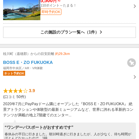
5,500
～
円
110ポイント～たまる！
即時予約OK
この施設のプラン一覧へ（1件）
桂川町（嘉穂郡）からの目安距離
約29.2km
BOSS E・ZO FUKUOKA
福岡市中央区／AR・VR体験
ネット予約OK
3.9
(口コミ 50件)
2020年7月にPayPayドーム隣にオープンした『BOSS E・ZO FUKUOKA』 絶
景アトラクションや体験型の最新ミュージアムなど、世界に誇れる革新的コン
テンツが満載の地上7階建てのエンター...
“ワンデーパスポートがおすすめです”
春休みの平日に行きました。朝10時過ぎに行きましたが、人が少なく、待ち時間が
ほとんどなかったので、1時...