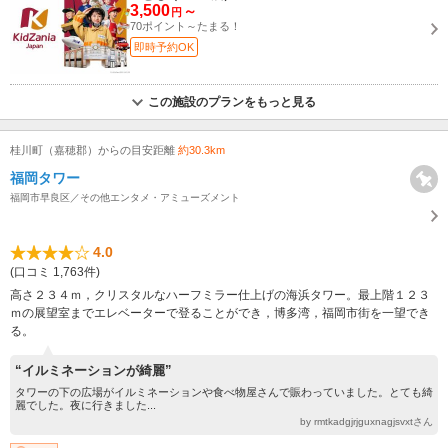
3,500
～
円
70ポイント～たまる！
即時予約OK
この施設のプランをもっと見る
桂川町（嘉穂郡）からの目安距離
約30.3km
福岡タワー
福岡市早良区／その他エンタメ・アミューズメント
4.0
(口コミ 1,763件)
高さ２３４ｍ，クリスタルなハーフミラー仕上げの海浜タワー。最上階１２３
ｍの展望室までエレベーターで登ることができ，博多湾，福岡市街を一望でき
る。
“イルミネーションが綺麗”
タワーの下の広場がイルミネーションや食べ物屋さんで賑わっていました。とても綺
麗でした。夜に行きました...
by rmtkadgjrjguxnagjsvxtさん