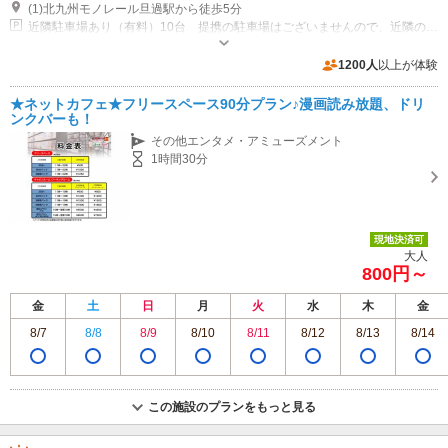
(1)北九州モノレール旦過駅から徒歩5分
近隣駐車場あり（有料）10台 提携の駐車場はございませんので、近隣のコインパーキングをご利用ください
1200人
以上が体験
★ネットカフェ★フリースペース90分プラン♪漫画読み放題、ドリ
ンクバーも！
その他エンタメ・アミューズメント
1時間30分
現地決済可
大人
800円～
金
土
日
月
火
水
木
金
8/7
8/8
8/9
8/10
8/11
8/12
8/13
8/14
この施設のプランをもっと見る