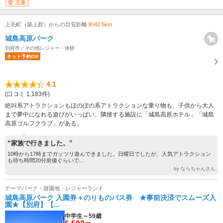
王道
上毛町（築上郡）からの目安距離
約42.5km
城島高原パーク
別府市／その他レジャー・体験
ネット予約OK
4.1
(口コミ 1,183件)
絶叫系アトラクションもほのぼの系アトラクションな乗り物も、子供から大人
まで夢中になれる遊びがいっぱい。隣接する施設に「城島高原ホテル」「城島
高原ゴルフクラブ」がある。
“家族で行きました。”
10時から17時までガッツリ遊んできました。日曜日でしたが、人気アトラクション
も待ち時間20分前後ぐらいで...
by ならちゃんさん
テーマパーク・遊園地・レジャーランド
城島高原パーク 入園券＋のりものパス券 ★事前決済でスムーズ入
園★【別府】【...
中学生～59歳