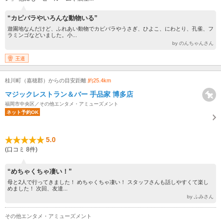
“カピバラやいろんな動物いる”
遊園地なんだけど、ふれあい動物でカピバラやうさぎ、ひよこ、にわとり、孔雀、フ
ラミンゴなどいました。小...
by のんちゃんさん
王道
桂川町（嘉穂郡）からの目安距離
約25.4km
マジックレストラン＆バー 手品家 博多店
福岡市中央区／その他エンタメ・アミューズメント
ネット予約OK
5.0
(口コミ 8件)
“めちゃくちゃ凄い！”
母と2人で行ってきました！ めちゃくちゃ凄い！ スタッフさんも話しやすくて楽し
めました！ 次回、友達...
by ふみさん
その他エンタメ・アミューズメント