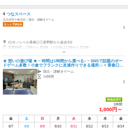
4
つなスペース
北九州市小倉北区／脱出・謎解きゲーム
ネット予約OK
(1)モノレール香春口三萩野駅から徒歩3分
営業時間：17時から翌2時（土日祝は12時から翌2時）
駐車場なし 付近に多数コインパーキング有り
★ 憩いの遊び場 ★ ~ 時間は1時間から選べる♪ ~ SNSで話題のボー
ドゲーム多数！小倉でフランクに友達作りできる場所♪♪ < 香春口三
萩野駅から徒歩3分!! >
脱出・謎解きゲーム
14時間
現地決済可
1時間
1,000円～
金
土
日
月
火
水
木
金
8/7
8/8
8/9
8/10
8/11
8/12
8/13
8/14