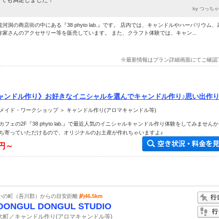
ても満足しました！
by つっち
龍河洞の商店街の中にある『38 phyto lab.』です。 店内では、キャンドルやハーバリウム
作家さんのアクセサリー等を販売しています。 また、クラフト体験では、キャン...
※最新情報はプラン詳細画面にてご確認
ャンドル作り》お好きなイニシャルを選んでキャンドル作り♪思い出作りや
メイド・ワークショップ ＞ キャンドル作り(アロマキャンドル等)
フェの2F『38 phyto lab.』で最近人気のイニシャルキャンドル作り体験をしてみませんか
ち寄っていただけるので、オリジナルのお土産が作れちゃいますよ♪
0円～
いの町（吾川郡）からの目安距離
約46.5km
DONGUL DONGUL STUDIO
大町／キャンドル作り(アロマキャンドル等)