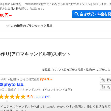
を眺める時間を。 mowcandleでは手でこねながら自分だけのキャンドルを制作します。 
ドルは当日お持ち帰りいただけます。
800円～
この施設のプランをもっと見る
作り(アロマキャンドル等)スポット
※掲載されている目安距離は役所・役場からの距離にな
いの町（吾川郡）からの目安距離
約30.0km
38phyto lab.
土佐山田町逆川／キャンドル作り(アロマキャンドル等)
5.0
（
口コミ1件
）
イニシャルキャンドルを作成しましたが、分かりやすい説明と、優しく親切な対応