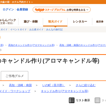
最大級の宿・ホテル予約サイト～
ログイン
会員登録
お得な特典をみる
ゃらんパック
遊び・体験
観光ガイド
レンタカー
航空券
（交通＋宿泊）
メガイド
イベントガイド
お土産ガイド
みんなの旅行記
等)
＞
高知のキャンドル作り(アロマキャンドル等)
＞
高知・須崎・南国のキャンドル作り(アロマ
)
キャンドル作り(アロマキャンドル等)
ご当地グルメ
＞
高知・須崎・南国
＞
いの町（吾川郡）
＞
さらに絞り込む
メイド・ワークショップ
＞
キャンドル作り(アロマキャンドル等)
リスト表示
タ