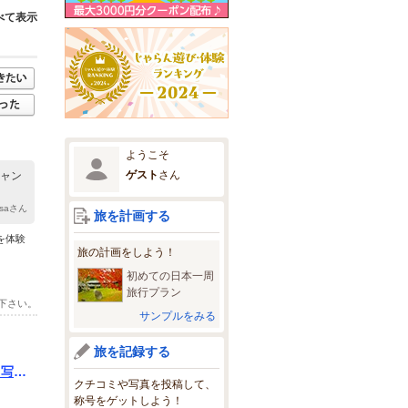
べて表示
ようこそ
ゲスト
さん
キャン
Lisaさん
旅を計画する
を体験
旅の計画をしよう！
初めての日本一周
旅行プラン
下さい。
サンプルをみる
旅を記録する
｜写真
クチコミや写真を投稿して、
称号をゲットしよう！