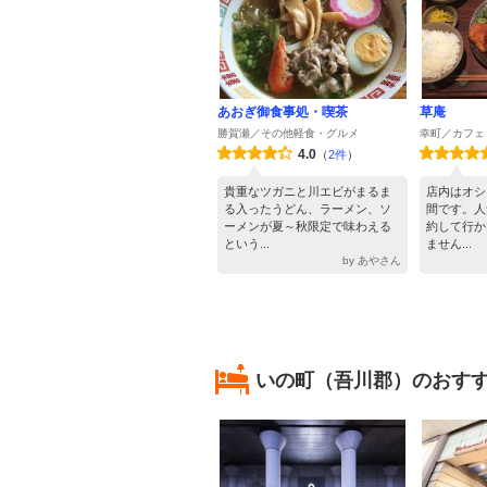
あおぎ御食事処・喫茶
草庵
勝賀瀬／その他軽食・グルメ
幸町／カフェ
4.0
（
2件
）
貴重なツガニと川エビがまるま
店内はオシ
る入ったうどん、ラーメン、ソ
間です。人
ーメンが夏～秋限定で味わえる
約して行か
という...
ません...
by あやさん
いの町（吾川郡）のおす