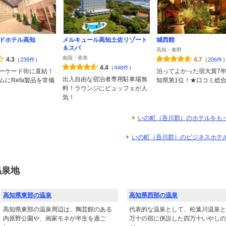
ドホテル高知
メルキュール高知土佐リゾート
城西館
＆スパ
高知・春野
南国・香美
4.3
4.7
（
239件
）
（
206件
4.4
（
448件
）
ーケード街に直結！
泊ってよかった宿大賞7
出入自由な宿泊者専用駐車場無
ムにRefa製品を常備
知県第1位！★口コミ総合
料！ラウンジにビュッフェが人
気！
いの町（吾川郡）のホテルをも
いの町（吾川郡）のビジネスホテ
温泉地
高知県東部の温泉
高知県西部の温泉
高知県東部の温泉周辺は、陶芸館のある
代表的な温泉として、松葉川温泉と
内原野公園や、画家モネが半生を過ご
万十の宿に併設した四万十いやしの