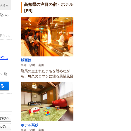
高知県の注目の宿・ホテル
ゃんさん
[PR]
、高知の
下さい。
...
城西館
高知・須崎・南国
龍馬の生まれたまちを眺めなが
？ 龍
ら、悠久のロマンに浸る展望風呂
空き状況・料金を見る
ホテル高砂
高知・須崎・南国