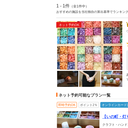
1 - 1件
（全1件中）
おすすめの施設を当社独自の算出基準でランキン
ネット予約OK
ネット予約可能なプラン一覧
即時予約OK
ポイント2％
オンラインカード
【いの町・灯
映え◎｜仁淀
クラフト・ハンド