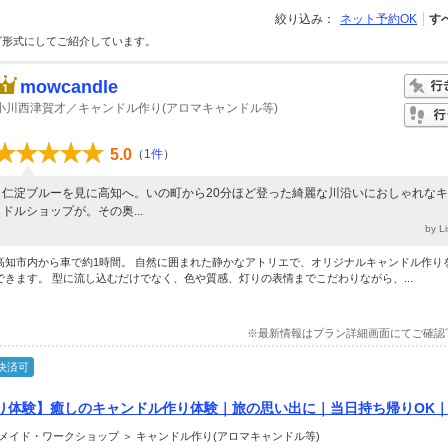
絞り込み：
ネット予約OK
す
グ形式にしてご紹介しています。
mowcandle
小川西津賀才／キャンドル作り(アロマキャンドル等)
5.0
（
1件
）
仁淀ブルーを見に高知へ。いの町から20分ほど登った綺麗な川沿いにおしゃれな
ドルショップが。その奥...
by 
高知市内から車で約1時間。 自然に囲まれた静かなアトリエで、オリジナルキャンドル作り
できます。 型に流し込むだけでなく、色や質感、灯りの表情までこだわりながら、...
※最新情報はプラン詳細画面にてご確認
決済可
り体験】癒しのキャンドル作り体験｜旅の思い出に｜当日持ち帰りOK
ブルー徒歩１分
メイド・ワークショップ ＞ キャンドル作り(アロマキャンドル等)