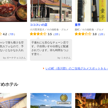
ココスいの店
童亭
小川西津賀才／その他軽食・グルメ
藤町／その他軽食・グルメ
4.2
3.5
3.0
（
7件
）
（
2件
）
（
1件
）
ャレで落ち着ける空
子連れにも安心なチェーン店で
気カフェなので、予
す。子供用いすや分煙など配慮
ないとなかなか入れ
されています。待ち時間をつぶ
す塗り...
by ガーナチョコさん
by ミホさん
いの町（吾川郡）のご当地グルメスポットをも
すめホテル