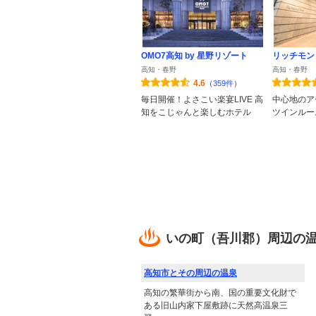
OMO7高知 by 星野リゾート
リッチモン
高知・春野
高知・春野
4.6
（
359件
）
毎日開催！よさこい楽宴LIVE 高
中心地のア
知をこじゃんと楽しむホテル
ツインルー
いの町（吾川郡）周辺の
高知市とその周辺の温泉
高知の繁華街から南、国の重要文化財で
ある旧山内家下屋敷跡に天然高温泉三