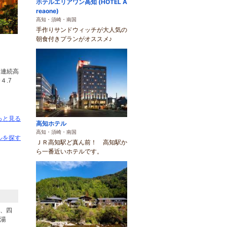
ホテルエリアワン高知 (HOTEL A
reaone)
高知・須崎・南国
手作りサンドウィッチが大人気の
朝食付きプランがオススメ♪
）
年連続高
４.7
っと見る
高知ホテル
高知・須崎・南国
ルを探す
ＪＲ高知駅ど真ん前！ 高知駅か
ら一番近いホテルです。
、四
湯