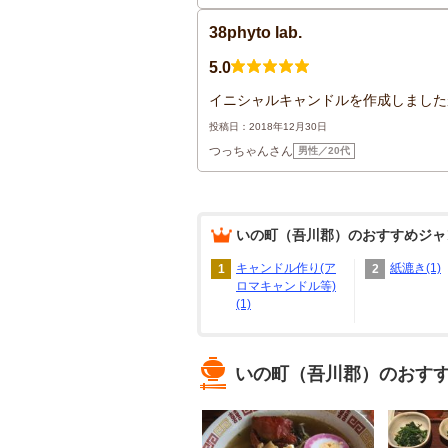
38phyto lab.
5.0
イニシャルキャンドルを作成しました
投稿日：2018年12月30日
つっちゃんさん
男性／20代
いの町（吾川郡）
のおすすめジャ
キャンドル作り(ア
紙漉き(1)
1
2
ロマキャンドル等)
(1)
いの町（吾川郡）のおす