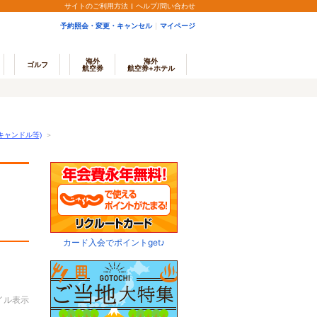
サイトのご利用方法
ヘルプ/問い合わせ
予約照会・変更・キャンセル
マイページ
海外
海外
ゴルフ
航空券
航空券+ホテル
キャンドル等)
＞
カード入会でポイントget♪
イル表示