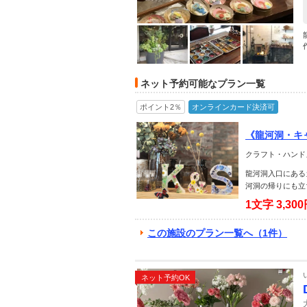
ネット予約可能なプラン一覧
ポイント2％
オンラインカード決済可
《龍河洞・キ
クラフト・ハンド
龍河洞入口にあるカ
河洞の帰りにも立
1文字
3,30
この施設のプラン一覧へ（1件）
ネット予約OK