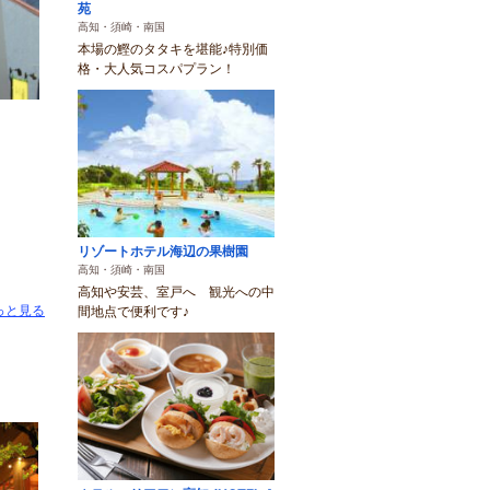
苑
高知・須崎・南国
本場の鰹のタタキを堪能♪特別価
格・大人気コスパプラン！
リゾートホテル海辺の果樹園
高知・須崎・南国
高知や安芸、室戸へ 観光への中
っと見る
間地点で便利です♪