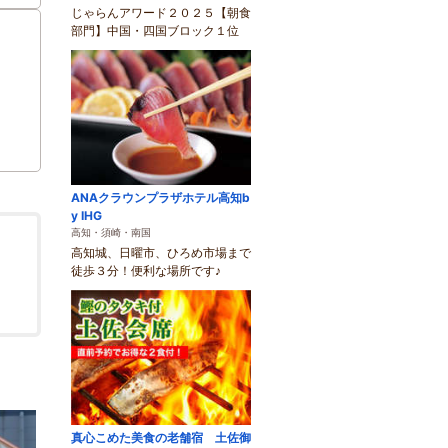
じゃらんアワード２０２５【朝食
部門】中国・四国ブロック１位
ANAクラウンプラザホテル高知b
y IHG
高知・須崎・南国
高知城、日曜市、ひろめ市場まで
徒歩３分！便利な場所です♪
真心こめた美食の老舗宿 土佐御