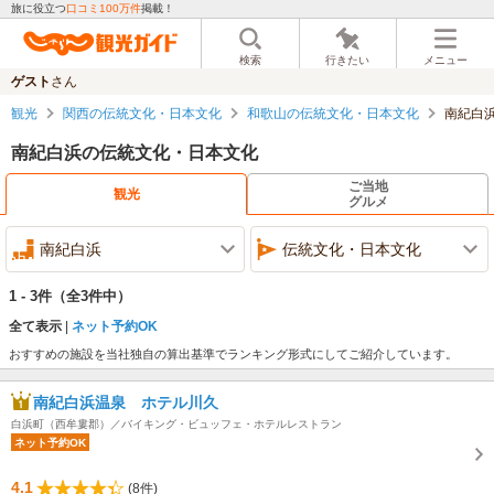
旅に役立つ
口コミ100万件
掲載！
検索
行きたい
メニュー
ゲスト
さん
観光
関西の伝統文化・日本文化
和歌山の伝統文化・日本文化
南紀白
南紀白浜の伝統文化・日本文化
ご当地
観光
グルメ
南紀白浜
伝統文化・日本文化
1 - 3件
（全3件中）
全て表示
ネット予約OK
おすすめの施設を当社独自の算出基準でランキング形式にしてご紹介しています。
南紀白浜温泉 ホテル川久
白浜町（西牟婁郡）／バイキング・ビュッフェ・ホテルレストラン
ネット予約OK
4.1
(8件)