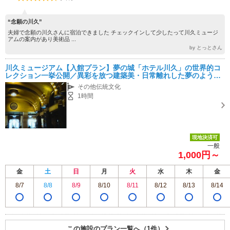
“念願の川久”
夫婦で念願の川久さんに宿泊できました チェックインして少したって川久ミュージ
アムの案内があり美術品 ...
by とっとさん
川久ミュージアム【入館プラン】夢の城「ホテル川久」の世界的コ
レクション一挙公開／異彩を放つ建築美・日常離れした夢のような
世界を体感 ＊ファミリー･女性同士･カップルにおすすめ＊
その他伝統文化
1時間
現地決済可
一般
1,000円～
金
土
日
月
火
水
木
金
8/7
8/8
8/9
8/10
8/11
8/12
8/13
8/14
この施設のプラン一覧へ（1件）