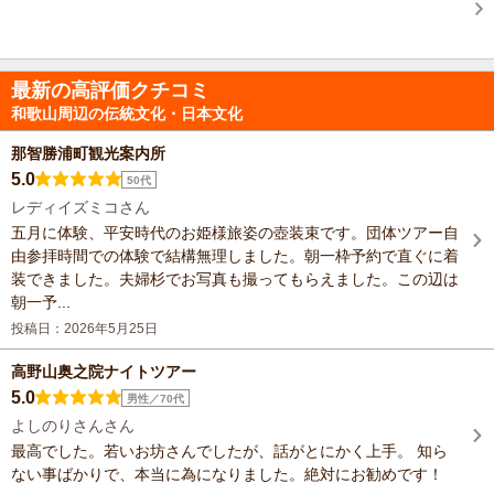
最新の高評価クチコミ
和歌山周辺の伝統文化・日本文化
那智勝浦町観光案内所
5.0
50代
レディイズミコさん
五月に体験、平安時代のお姫様旅姿の壺装束です。団体ツアー自
由参拝時間での体験で結構無理しました。朝一枠予約で直ぐに着
装できました。夫婦杉でお写真も撮ってもらえました。この辺は
朝一予...
投稿日：2026年5月25日
高野山奥之院ナイトツアー
5.0
男性／70代
よしのりさんさん
最高でした。若いお坊さんでしたが、話がとにかく上手。 知ら
ない事ばかりで、本当に為になりました。絶対にお勧めです！