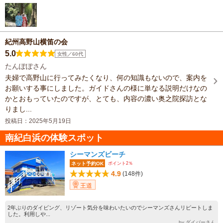
紀州高野山横笛の会
5.0
女性／60代
たんぽぽさん
夫婦で高野山に行ってみたくなり、何の知識もないので、案内を
お願いする事にしました。ガイドさんの様に単なる説明だけなの
かとおもっていたのですが、とても、内容の濃い奥之院探訪とな
りまし...
投稿日：2025年5月19日
南紀白浜の体験スポット
シーマンズビーチ
ポイント2％
ネット予約OK
4.9
(148件)
王道
2年ぶりのダイビング、リゾート気分を味わいたいのでシーマンズさんリピートしま
した。利用しや...
by ダイバーさん