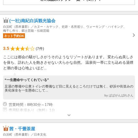
(一社)南紀白浜観光協会
白浜町（西牟婁郡）／カヌー・カヤック、史跡・名所巡り、ウォーキング・ハイキング、
梅干し作り、郷土芸能・伝統芸能
ネット予約OK
3.5
(7件)
ここには都会の騒がしさがうそのようなリゾートがあります。 変わらぬ美しさ
を保ち、訪れた人を飽きさせない大らかな自然。 温泉街一帯に立ち込める湯煙
と潮の香は心地よいほど...
“一生懸命やってくれている”
足湯の整備や公衆トイレの整備など目に見えるところだけでは無く、砂浜や街並みの
美化保全を一生懸命にして...
by ぱぱがんばれさん
営業時間：8時30分～17時
専用駐車場あり（無料）1台
茜・千畳茶屋
白浜町（西牟婁郡）／日本文化