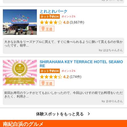
とれとれパーク
ポイント2％
ネット予約OK
4.0
(3,667件)
王道
大きなお魚をリーズナブルに買えて、すぐに食べられるように捌いて貰えるのが良か
ったです。朝早...
by ははちゃんさん
SHIRAHAMA KEY TERRACE HOTEL SEAMO
RE
ポイント2％
ネット予約OK
4.2
(174件)
王道
前回お寿司のランチがとてもおいしかったので、今回はいけすの前でお料理をいただ
きたく、利用さ...
by まゆりんさん
体験スポットをもっと見る
南紀白浜のグルメ