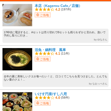
本店（Kagerou Cafe／店舗）
4.2
(197件)
ご当地
17時頃に電話すると、Aセットは売り切れでBセットも残りわずかと言われ、急いで
予約し取りに行き...
by ゆなさん
活魚・鍋料理 風車
4.1
(11件)
ご当地
去年の夏に美味しいクエが食べたい！と、口コミでこちらを見つけました。とんでも
ない量のクエ！...
by なおっぺさん
いけす円座/すし八咫
4.0
(58件)
ご当地