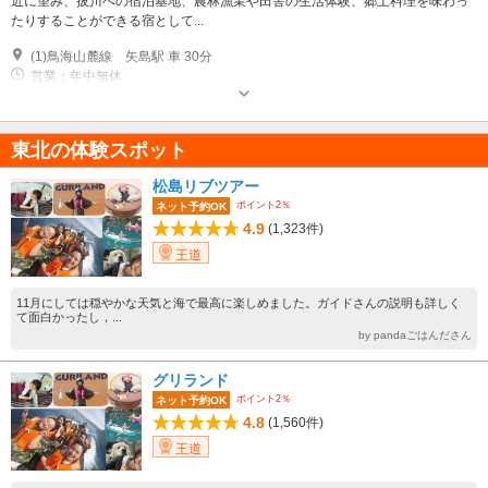
近に望み、拔川への宿泊基地、農林漁業や田舎の生活体験、郷土料理を味わっ
たりすることができる宿として...
(1)鳥海山麓線 矢島駅 車 30分
営業：年中無休
東北の体験スポット
松島リブツアー
ポイント2％
ネット予約OK
4.9
(1,323件)
王道
11月にしては穏やかな天気と海で最高に楽しめました。ガイドさんの説明も詳しく
て面白かったし，...
by pandaごはんださん
グリランド
ポイント2％
ネット予約OK
4.8
(1,560件)
王道