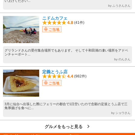
い上げください...
by ふうさんさん
ニドムカフェ
4.8
(41件)
ご当地
グリランドさんの受付集合場所でもあります。 そして十和田湖の凄い場所をアドベ
ンチャーボート...
by のんさん
定義とうふ店
4.4
(982件)
ご当地
3月に仙台へ出張した際にフェリーの都合で1日空いたので念願の定規とうふ店で三
角厚揚げを食べに...
by ショウさん
グルメをもっと見る