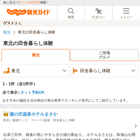
旅に役立つ
口コミ100万件
掲載！
検索
行きたい
メニュー
ゲスト
さん
観光
東北の田舎暮らし体験
東北の田舎暮らし体験
ご当地
観光
グルメ
東北
田舎暮らし体験
1 - 1件
（全1件中）
全て表示
ネット予約OK
おすすめの施設を当社独自の算出基準でランキング形式にしてご紹介しています。
湯の沢温泉ホテルまさか
秋田／健康ランド・スーパー銭湯、田舎暮らし体験
伝承三百年、猿倉の里にやすらぎの湯の香あり。 ホテルまさかは、鳥海山を間