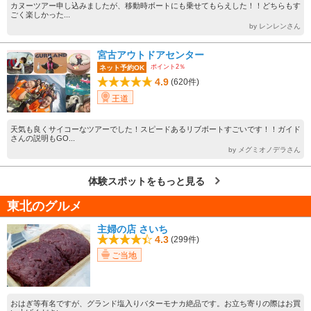
カヌーツアー申し込みましたが、移動時ボートにも乗せてもらえした！！どちらもす
ごく楽しかった...
by レンレンさん
宮古アウトドアセンター
ポイント2％
ネット予約OK
4.9
(620件)
王道
天気も良くサイコーなツアーでした！スピードあるリブボートすごいです！！ガイド
さんの説明もGO...
by メグミオノデラさん
体験スポットをもっと見る
東北のグルメ
主婦の店 さいち
4.3
(299件)
ご当地
おはぎ等有名ですが、グランド塩入りバターモナカ絶品です。お立ち寄りの際はお買