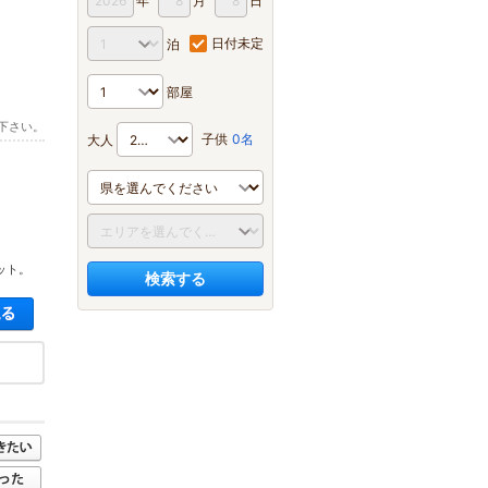
年
月
日
日付未定
泊
部屋
下さい。
子供
0名
大人
ット。
検索する
空き状況・料金を見る