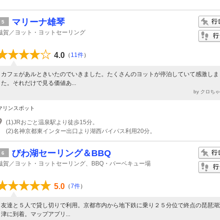
マリーナ雄琴
5
滋賀／ヨット・ヨットセーリング
4.0
（
11件
）
カフェがあルときいたのでいきました。たくさんのヨットが停泊していて感激しま
た。それだけで見る価値あ...
by クロち
マリンスポット
(1)JRおごと温泉駅より徒歩15分。
(2)名神京都東インター出口より湖西バイパス利用20分。
びわ湖セーリング＆BBQ
6
滋賀／ヨット・ヨットセーリング、BBQ・バーベキュー場
5.0
（
7件
）
友達と５人で貸し切りで利用。京都市内から地下鉄に乗り２５分位で終点の琵琶湖
津に到着。マップアプリ...