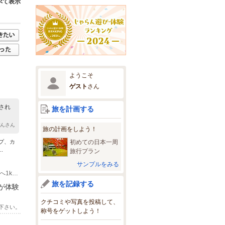
べて表示
ようこそ
ゲスト
さん
され
旅を計画する
ぽんさん
旅の計画をしよう！
初めての日本一周
プ、カ
.
旅行プラン
サンプルをみる
(2)自動車 大阪方面より阪神高速3号神戸線芦屋出口、国道43号打出交差点左折南へ1km5分 神戸方面より阪神高速3号神戸線深江出口、国道43号打出交差点左折南へ1km5分
旅を記録する
が体験
クチコミや写真を投稿して、
下さい。
称号をゲットしよう！