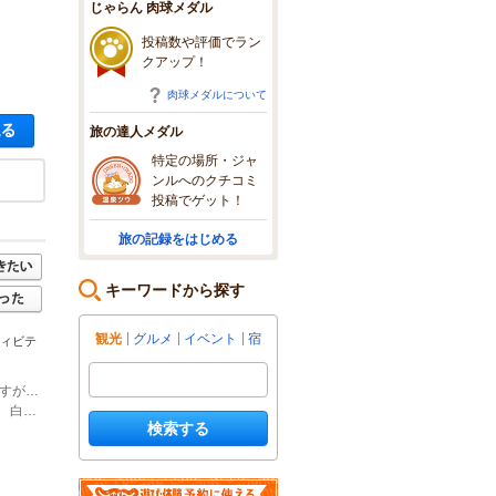
じゃらん 肉球メダル
投稿数や評価でラン
クアップ！
肉球メダルについて
空き状況・料金を見る
旅の達人メダル
特定の場所・ジャ
ンルへのクチコミ
投稿でゲット！
旅の記録をはじめる
キーワードから探す
観光
グルメ
イベント
宿
ティビテ
(1)カヤックの集合場所は、日置川インターから車で１０分の安居の渡し場になりすが、 人数により変更する場合があります。
(2)寿司教室の集合場所は、白良浜から徒歩5分の貸切別荘 白浜乃風になります。 白浜インターから12分 上富田インターから20分です。 白浜駅、近隣ホテルからの無料送迎があります。
検索する