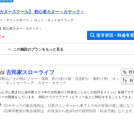
【カヌースクール】 初心者カヌー～カヤック～
ツ・マリンスポーツ ＞ ヨット・ヨットセーリング
】初心者カヌー～カヤック～
円～
この施設のプランをもっと見る
古民家スローライフ
和歌山／その他レジャー・体験、釣り(釣り堀・渓流釣り・海釣り等)、ヨッ
ト・ヨットセーリング、カヌー・カヤック
山と川に囲まれた築年数１００年の古民家の１軒家丸ごとかしの別荘をメインに 各種アク
ィーの開催をしています。 BBQテラスでアクティビティーあとにBBQをすることもできま...