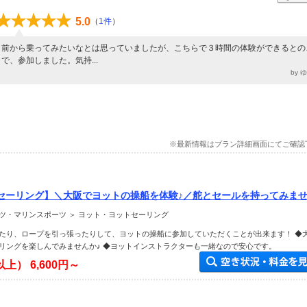
5.0
（
1件
）
前から乗ってみたいなとは思っていましたが、こちらで３時間の体験ができるとの
で、参加しました。気持...
by 
※最新情報はプラン詳細画面にてご確認
セーリング】＼大阪でヨットの操船を体験♪／舵とセールを持ってみま
方、ヨットに乗ってみたい方にもオススメ！》
ツ・マリンスポーツ ＞ ヨット・ヨットセーリング
たり、ロープを引っ張ったりして、ヨットの操船に参加していただくことが出来ます！ ◆
リングを楽しんでみませんか♪ ◆ヨットインストラクターも一緒なので安心です。
以上）
6,600円～