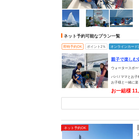
ネット予約可能なプラン一覧
即時予約OK
ポイント2％
オンラインカード
親子で楽しむ
ウォータースポー
パパ / ママとお
お子様と一緒に楽
お一組様
11
ネット予約OK