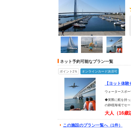
ネット予約可能なプラン一覧
ポイント2％
オンラインカード決済可
【ヨット体験
♪《初めての
ウォータースポー
◆実際に舵を持っ
の静穏海域でセー
大人（16歳
この施設のプラン一覧へ（1件）