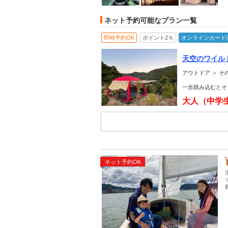
ネット予約可能なプラン一覧
即時予約OK
ポイント2％
オンラインカード
天空のワイ
アウトドア ＞ そ
一歩踏み込むとそ
大人（中学
ネット予約OK