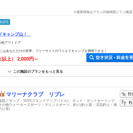
※最新情報はプラン詳細画面にてご確認
決済可
ルドキャンプ山！
の他アウトドア
こはあなただけの世界。フリーサイトのワイルドキャンプを満喫できる！
生以上）
2,000円～
この施設のプランをもっと見る
マリーナクラブ リブレ
滋賀／サップ・SUP(スタンドアップパドル)、ヨット・ヨットセーリング、
その他ウォータースポーツ・マリンスポーツ、釣り(釣り堀・渓流釣り・海
釣り等)