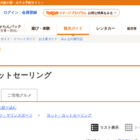
最大級の宿・ホテル予約サイト～
ログイン
会員登録
お得な特典をみる
ゃらんパック
遊び・体験
観光ガイド
レンタカー
航空券
（交通＋宿泊）
メガイド
イベントガイド
お土産ガイド
みんなの旅行記
ットセーリング
ご当地グルメ
に絞り込む
ツ・マリンスポーツ
＞
ヨット・ヨットセーリング
リスト表示
タ