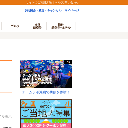
サイトのご利用方法
ヘルプ/問い合わせ
予約照会・変更・キャンセル
マイページ
海外
海外
ゴルフ
航空券
航空券+ホテル
チームラボ沖縄で共創を体験！
イル表示