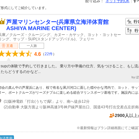
絞り込み：
ネット予約OK
す
グ形式にしてご紹介しています。
芦屋マリンセンター(兵庫県立海洋体育館
ASHIYA MARINE CENTER)
兵庫／クルーズ・クルージング、カヌー・カヤック、ヨット・ヨットセー
リング、サップ・SUP(スタンドアップパドル)、フェリー
王道
一人旅
4.6
（
22件
）
supの体験で予約して行きました。 乗り方や準備の仕方、気をつけること、もし流
たらどうするのかなど...
by 
都会の真ん中の芦屋浜にあり、桜で有名な夙川河口に面した穏やかな湾内で、ヨット、サッ
ヌー、ボートクルーズがリーズナブルに楽しめる総合マリンスポーツ基地です。施設内には..
(1)阪神電鉄「打出(うちで)駅」より、南へ徒歩12分
2900人
以上
※最新情報はプラン詳細画面にてご確認
決済専用