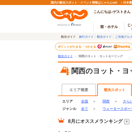
国内の観光スポット・イベント情報はじゃらんnet ～日本
こんにちは♪ゲストさん
じ
宿・ホテル
観光ガイド
旅行ガイド
観光ガイド
ご当地グル
ポイントがたまる・つかえる
観光ガイド
＞
関西のヨット・ヨットセーリング
関西のヨット・ヨ
エリア概要
観光スポット
エリア
全国
＞
関西
＞
さら
ジャンル
全て
＞
ウォータースポー
8月
にオススメランキング