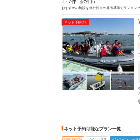
1 - 7件
（全7件中）
おすすめの施設を当社独自の算出基準でランキン
ネット予約OK
ネット予約可能なプラン一覧
即時予約OK
ポイント2％
オンラインカード