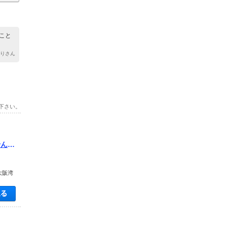
こと
ゆりさん
下さい。
せんか
大阪湾
空き状況・料金を見る