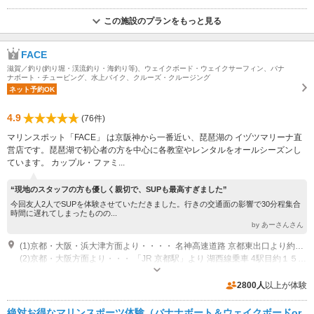
この施設のプランをもっと見る
FACE
滋賀／釣り(釣り堀・渓流釣り・海釣り等)、ウェイクボード・ウェイクサーフィン、バナ
ナボート・チュービング、水上バイク、クルーズ・クルージング
ネット予約OK
4.9
(76件)
マリンスポット「FACE」 は京阪神から一番近い、琵琶湖の イヅツマリーナ直
営店です。琵琶湖で初心者の方を中心に各教室やレンタルをオールシーズンし
ています。 カップル・ファミ...
“現地のスタッフの方も優しく親切で、SUPも最高すぎました”
今回友人2人でSUPを体験させていただきました。行きの交通面の影響で30分程集合
時間に遅れてしまったものの...
by あーさんさん
(1)京都・大阪・浜大津方面より・・・・ 名神高速道路 京都東出口より約11km（約15分）「びわ湖・比叡山」「敦賀」方面へ161西大津バイパスを北上、下坂本ICを降りて県道５５８を北上すぐ。
(2)京都・大阪方面より・・・ 「JR 京都駅」より 湖西線乗車 4駅目約１５分「JR叡山坂本駅」下車 徒歩１５分
営業時間：７：00～18：00（日出～日没） 定休日：不定休 その他：事前の
ご予約に限り上記の限りでは御座いません。お問い合わせください。
2800人
以上が体験
専用駐車場あり（無料）37台 平日のみ無料（※土日祝日指定日は有料）
絶対お得なマリンスポーツ体験（バナナボート＆ウェイクボードor