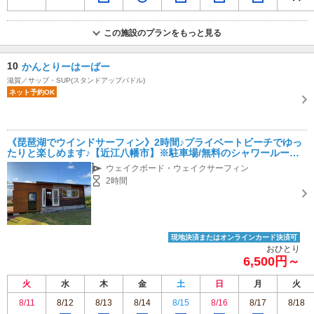
この施設のプランをもっと見る
10
かんとりーはーばー
滋賀／サップ・SUP(スタンドアップパドル)
ネット予約OK
《琵琶湖でウインドサーフィン》2時間♪プライベートビーチでゆっ
たりと楽しめます♪【近江八幡市】※駐車場/無料のシャワールーム/
水洗トイレ有※
ウェイクボード・ウェイクサーフィン
2時間
現地決済またはオンラインカード決済可
おひとり
6,500円～
火
水
木
金
土
日
月
火
8/11
8/12
8/13
8/14
8/15
8/16
8/17
8/18