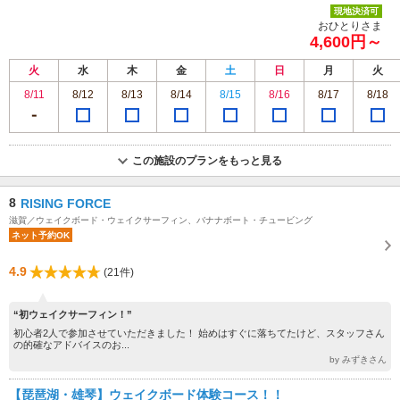
現地決済可
おひとりさま
4,600円～
火
水
木
金
土
日
月
火
8/11
8/12
8/13
8/14
8/15
8/16
8/17
8/18
この施設のプランをもっと見る
8
RISING FORCE
滋賀／ウェイクボード・ウェイクサーフィン、バナナボート・チュービング
ネット予約OK
4.9
(21件)
“初ウェイクサーフィン！”
初心者2人で参加させていただきました！ 始めはすぐに落ちてたけど、スタッフさん
の的確なアドバイスのお...
by みずきさん
【琵琶湖・雄琴】ウェイクボード体験コース！！