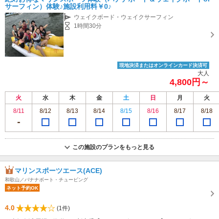
サーフィン）体験♪施設利用料￥0♪
ウェイクボード・ウェイクサーフィン
1時間30分
現地決済またはオンラインカード決済可
大人
4,800円～
火
水
木
金
土
日
月
火
8/11
8/12
8/13
8/14
8/15
8/16
8/17
8/18
この施設のプランをもっと見る
マリンスポーツエース(ACE)
和歌山／バナナボート・チュービング
ネット予約OK
4.0
(1件)