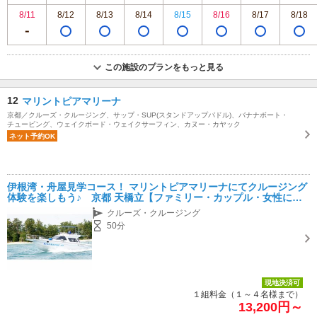
8/11
8/12
8/13
8/14
8/15
8/16
8/17
8/18
この施設のプランをもっと見る
12
マリントピアマリーナ
京都／クルーズ・クルージング、サップ・SUP(スタンドアップパドル)、バナナボート・
チュービング、ウェイクボード・ウェイクサーフィン、カヌー・カヤック
ネット予約OK
伊根湾・舟屋見学コース！ マリントピアマリーナにてクルージング
体験を楽しもう♪ 京都 天橋立【ファミリー・カップル・女性にお
すすめ】
クルーズ・クルージング
50分
現地決済可
１組料金（１～４名様まで）
13,200円～