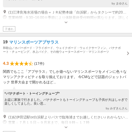
by まゆさん
(1)江津良海水浴場の場合＝ＪＲ紀勢本線「白浜駅」からタクシーで約20分もしくは最寄バス停「江津良」 臨海海水浴場の場合＝白浜駅下車後、バスにて『臨海』下車後徒歩5分 扇ヶ浜の場合＝紀伊田辺駅で下車後タクシーを利用して頂くか、観光センターにて電動アシスト自転車(1日500円、預け金1000円)をご利用下さい。
営業時間：9:30~16:00※季節により体験最終受付時間が異なります。詳しく
は、スタッフにお尋ねください。
近隣駐車場あり（有料）10台
子連れ
19
マリンスポーツアプサラス
和歌山／ホバーボード・フライボード、ウェイクボード・ウェイクサーフィン、バナナボ
ート・チュービング、水上バイク、その他ウォータースポーツ・マリンスポーツ
4.3
(17件)
関西でもここ「アプサラス」でしか遊べないマリンスポーツをメインに色々な
マリンアクティビティを取り揃えております。 今CMなどで話題のジェットパ
ック 世界大会まで開かれるほど...
“バナナボート・トーイングチューブ”
お盆に家族で行きました。バナナボートもトーイングチューブも子供が大はしゃぎで
楽しくしてました。良い思...
by みずきんさん
(1)紀伊田辺駅or白浜駅よりバスで臨海浦までお越しください♪ わからない場合は白良浜までお越しいただければ送迎致します！ その他の場所も相談により送迎可能！
営業：７月１５日～９月末まで。毎日９時～１７時