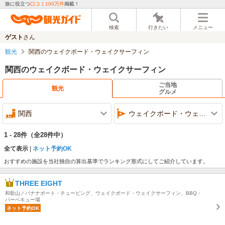
旅に役立つ
口コミ100万件
掲載！
検索
行きたい
メニュー
ゲスト
さん
観光
関西のウェイクボード・ウェイクサーフィン
関西のウェイクボード・ウェイクサーフィン
ご当地
観光
グルメ
関西
ウェイクボード・ウェイクサーフィン
1 - 28件
（全28件中）
全て表示
ネット予約OK
おすすめの施設を当社独自の算出基準でランキング形式にしてご紹介しています。
THREE EIGHT
和歌山／バナナボート・チュービング、ウェイクボード・ウェイクサーフィン、BBQ・
バーベキュー場
ネット予約OK