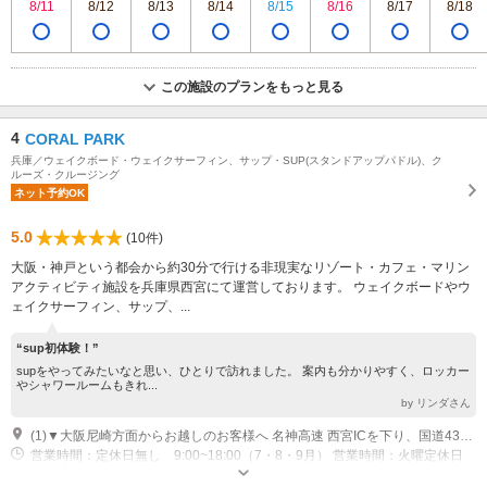
8/11
8/12
8/13
8/14
8/15
8/16
8/17
8/18
この施設のプランをもっと見る
4
CORAL PARK
兵庫／ウェイクボード・ウェイクサーフィン、サップ・SUP(スタンドアップパドル)、ク
ルーズ・クルージング
ネット予約OK
5.0
(10件)
大阪・神戸という都会から約30分で行ける非現実なリゾート・カフェ・マリン
アクティビティ施設を兵庫県西宮にて運営しております。 ウェイクボードやウ
ェイクサーフィン、サップ、...
“sup初体験！”
supをやってみたいなと思い、ひとりで訪れました。 案内も分かりやすく、ロッカー
やシャワールームもきれ...
by リンダさん
(1)▼大阪尼崎方面からお越しのお客様へ 名神高速 西宮ICを下り、国道43号線を西へ、戎前の交差点を左折し えべっさん筋 を直進、前浜町の交差点をセブンイレブン横の筋に入り、そのまま直進。 ※阪神高速５号湾岸線はご利用の場合は、西宮浜で下り西宮浜１丁目交差点を右折して直進、 ▼ 神戸方面からお越しのお客様へ 名神高速 芦屋ICを下り、国道43号線を東へ、戎前の交差点を左折し えべっさん筋 を直進、前浜町の交差点をセブンイレブン横の筋に入り、そのまま直進。 ▼駐車場 施設内共有駐車場がございます（最初の30分無料、以降30分ごとに100円）
営業時間：定休日無し 9:00~18:00（7・8・9月） 営業時間：火曜定休日
10:00-17:00(4,5,6月）最終受付15:00 火曜・金曜定休日 10:00-17:00 (10-