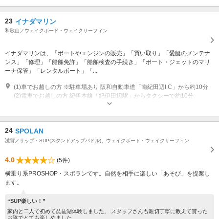
23
イナダマリン
和歌山／ウェイクボード・ウェイクサーフィン
イナダマリンは、「ボートやエンジンの販売」「買い取り」「愛艇のメンテナ
ンス」「修理」「船舶免許」「船舶検査の手続き」「ボート・ジェットのマリ
ーナ保管」「レンタルボート」「...
(1)車でお越しの方 ※駐車場あり 阪和自動車道「南紀田辺I.C」から約10分
(2)電車でお越しの方 紀伊本線「紀伊田辺駅」からタクシーで約10分
営業時間：9:00～18:00 定休日：日・祝 6月～9月は無休
24
SPOLAN
滋賀／サップ・SUP(スタンドアップパドル)、ウェイクボード・ウェイクサーフィン
4.0
(5件)
横乗り系PROSHOP・スポランです。自然を相手に楽しい「あそび」を提案し
ます。
“SUP楽しい！”
家内と二人で初めて琵琶湖体験しました。 スタッフさんも親切丁寧に教えて貰った
お陰でとても楽しめました...