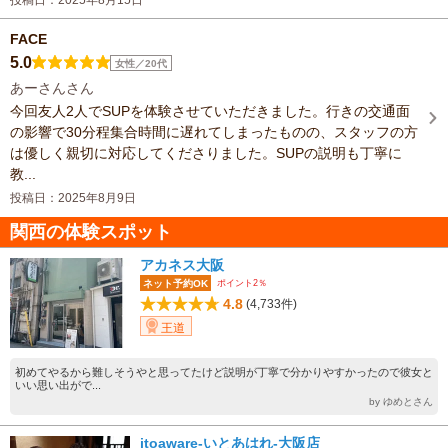
投稿日：2025年8月15日
FACE
5.0
女性／20代
あーさんさん
今回友人2人でSUPを体験させていただきました。行きの交通面
の影響で30分程集合時間に遅れてしまったものの、スタッフの方
は優しく親切に対応してくださりました。SUPの説明も丁寧に
教...
投稿日：2025年8月9日
関西の体験スポット
アカネス大阪
ポイント2％
ネット予約OK
4.8
(4,733件)
王道
初めてやるから難しそうやと思ってたけど説明が丁寧で分かりやすかったので彼女と
いい思い出がで...
by ゆめとさん
itoaware-いとあはれ-大阪店