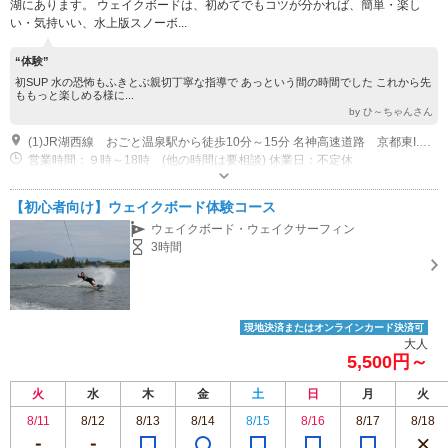
湖にあります。 ウェイクボードは、初めてでもコツが分かれば、簡単・楽し
い・気持いい、水上版スノーボ...
“体験”
初SUP 水の恐怖もふきとぶ親切丁寧な指導で あっという間の時間でした これから先
ももっと楽しめる様に...
by ひ～ちゃんさん
(1)JR湖西線 おごと温泉駅から徒歩10分～15分 名神高速道路 京都東I.Cから車約15分 大津I.Cから車約20分 栗東I.Cから車約30分
営業時間：９時～18時 (他の時間は要相談) 休業日：不定休
専用駐車場あり（無料）10台
【初心者向け】ウェイクボード体験コース
ウェイクボード・ウェイクサーフィン
3時間
現地決済またはオンラインカード決済可
大人
5,500円～
火
水
木
金
土
日
月
火
8/11
8/12
8/13
8/14
8/15
8/16
8/17
8/18