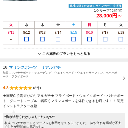
現地決済またはオンラインカード決済可
1グループ(２時間)
28,000円～
火
水
木
金
土
日
月
火
8/11
8/12
8/13
8/14
8/15
8/16
8/17
8/18
この施設のプランをもっと見る
18
マリンスポーツ リアルガチ
和歌山／バナナボート・チュービング、ウェイクボード・ウェイクサーフィン、ホバーボ
ード・フライボード
4.8
(8件)
★南紀白浜海遊びのリアルガチ★ フライボード・ウェイクボード・バナナボー
ト・グレートマーブル... 幅広くマリンスポーツを体験できるお店です！！ 認定
インストラクター在籍...
“海水浴行くだけじゃもったいない”
家族でバナナボートとマーブルを利用させてもらいました。 待ち合わせ場所が不安
でしたが時間前に電話をし...