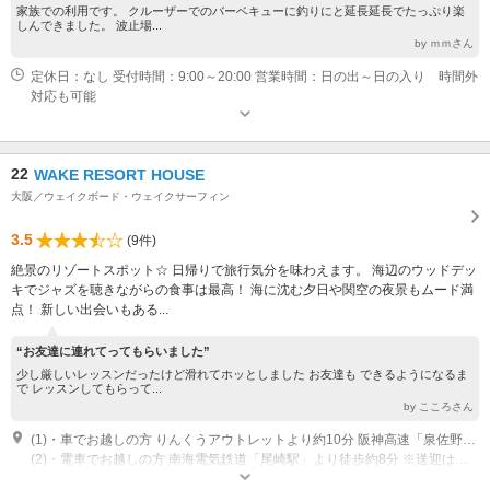
家族での利用です。 クルーザーでのバーベキューに釣りにと延長延長でたっぷり楽
しんできました。 波止場...
by ｍｍさん
定休日：なし 受付時間：9:00～20:00 営業時間：日の出～日の入り 時間外
対応も可能
22
WAKE RESORT HOUSE
大阪／ウェイクボード・ウェイクサーフィン
3.5
(9件)
絶景のリゾートスポット☆ 日帰りで旅行気分を味わえます。 海辺のウッドデッ
キでジャズを聴きながらの食事は最高！ 海に沈む夕日や関空の夜景もムード満
点！ 新しい出会いもある...
“お友達に連れてってもらいました”
少し厳しいレッスンだったけど滑れてホッとしました お友達も できるようになるま
で レッスンしてもらって...
by こころさん
(1)・車でお越しの方 りんくうアウトレットより約10分 阪神高速「泉佐野南IC」より約12分
(2)・電車でお越しの方 南海電気鉄道「尾崎駅」より徒歩約8分 ※送迎はございませんので、公共交通機関をご利用ください。