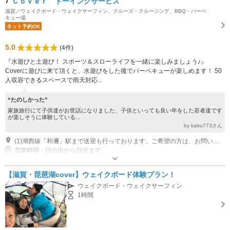
7
Ｃｏｖｅｒ トーイングサービス
滋賀／ウェイクボード・ウェイクサーフィン、クルーズ・クルージング、BBQ・バーベ
キュー場
ネット予約OK
5.0
(4件)
『水遊びと土遊び！ スポーツ＆スローライフを一緒に楽しみましょう♪』
Coverに遊びに来て頂くと、水遊びをした後でバーベキューが楽しめます！ 50
人収容できるスペースで雨天対応...
“たのしかった”
家族旅行にて子供達がお世話になりました、子供といっても良い年をした若者達です
が楽しそうに体験している...
by kabu773さん
(1)湖西線「和邇」駅まで送迎も行っております。ご希望の方は、お問い合わせください。
営業時間：日の出から日没まで
【滋賀・琵琶湖cover】ウェイクボード体験プラン！
ウェイクボード・ウェイクサーフィン
1時間