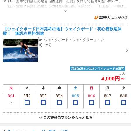
(1)・お車でお越しの場合 湖西道路「志賀」を降りて信号を左へ約2km、神社の鳥居を右へ、JR湖西線の高架をくぐり右側「比良駅」の正面が当店駐車場です。
(2)・電車でお越しの場合 JR京都駅湖西線から約40分、「比良駅」下車徒歩3分で到着します。
定休日：不定休 営業時間：10:00-19:00
専用駐車場あり（有料）50台 駐車料金1000円/日
2200人
以上が体験
【ウェイクボード日本発祥の地】ウェイクボード・初心者歓迎体
験！ 施設利用料別途
ウェイクボード・ウェイクサーフィン
15分
現地決済またはオンラインカード決済可
大人
4,000円～
火
水
木
金
土
日
月
火
8/11
8/12
8/13
8/14
8/15
8/16
8/17
8/18
この施設のプランをもっと見る