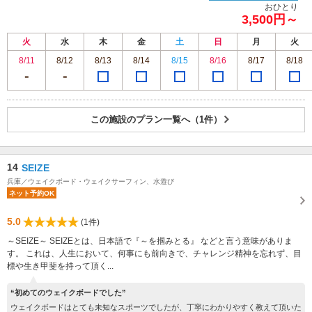
おひとり
3,500円～
火
水
木
金
土
日
月
火
8/11
8/12
8/13
8/14
8/15
8/16
8/17
8/18
この施設のプラン一覧へ（1件）
14
SEIZE
兵庫／ウェイクボード・ウェイクサーフィン、水遊び
ネット予約OK
5.0
(1件)
～SEIZE～ SEIZEとは、日本語で『～を掴みとる』 などと言う意味がありま
す。 これは、人生において、何事にも前向きで、チャレンジ精神を忘れず、目
標や生き甲斐を持って頂く...
“初めてのウェイクボードでした”
ウェイクボードはとても未知なスポーツでしたが、丁寧にわかりやすく教えて頂いた