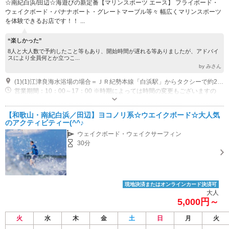
☆南紀白浜/田辺☆海遊びの新定番【マリンスポーツ エース】 フライボード・
ウェイクボード・バナナボート・グレートマーブル等々 幅広くマリンスポーツ
を体験できるお店です！！ ...
“楽しかった”
8人と大人数で予約したこと等もあり、開始時間が遅れる等ありましたが、アドバイ
スにより全員何とか立つこ...
by みさん
(1)(1)江津良海水浴場の場合＝ＪＲ紀勢本線「白浜駅」からタクシーで約20分もしくは最寄バス停「江津良」 臨海海水浴場の場合＝白浜駅下車後、バスにて『臨海』下車後徒歩5分 扇ヶ浜の場合＝紀伊田辺駅で下車後タクシーを利用して頂くか、観光センターにて電動アシスト自転車(1日500円、預け金1000円)をご利用下さい。
営業期間：10：00～17：00 ※時期によっては時間の変更もございますの
で、お問い合わせください。
近隣駐車場あり（有料）10台 近隣に有料駐車場あります。 ※ハイシーズン中は満車になる可能性もございますので、ご理解ください。
【和歌山・南紀白浜／田辺】ヨコノリ系☆ウエイクボード☆大人気
のアクティビティー(^^♪
ウェイクボード・ウェイクサーフィン
30分
現地決済またはオンラインカード決済可
大人
5,000円～
火
水
木
金
土
日
月
火