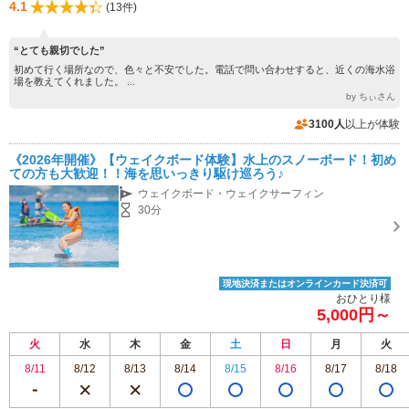
4.1
(13件)
“とても親切でした”
初めて行く場所なので、色々と不安でした。電話で問い合わせすると、近くの海水浴
場を教えてくれました。 ...
by ちぃさん
3100人
以上が体験
《2026年開催》【ウェイクボード体験】水上のスノーボード！初め
ての方も大歓迎！！海を思いっきり駆け巡ろう♪
ウェイクボード・ウェイクサーフィン
30分
現地決済またはオンラインカード決済可
おひとり様
5,000円～
火
水
木
金
土
日
月
火
8/11
8/12
8/13
8/14
8/15
8/16
8/17
8/18