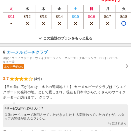
火
水
木
金
土
日
月
火
8/11
8/12
8/13
8/14
8/15
8/16
8/17
8/18
この施設のプランをもっと見る
6
カーメルビーチクラブ
滋賀／ウェイクボード・ウェイクサーフィン、クルーズ・クルージング、BBQ・バーベ
キュー場
ネット予約OK
3.7
(4件)
【目の前に広がるのは、水上の遊園地！！】 カーメルビーチクラブは「ウエイ
クボードの発祥の地」として親しまれ、現在も日本中からたくさんのウエイク
ボーダーが訪れます。 クラブ...
“サービスがすばらしい！”
以前バーベキューで利用させていただきました！ 大変賑わっていたのですが、スタ
ッフの皆様がみんなフレン...
by ほまれさん