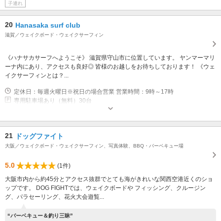
子連れ
20
Hanasaka surf club
滋賀／ウェイクボード・ウェイクサーフィン
《ハナサカサーフへようこそ》 滋賀県守山市に位置しています。 ヤンマーマリ
ーナ内にあり、アクセスも良好◎ 皆様のお越しをお待ちしております！ 《ウェ
イクサーフィンとは？...
定休日：毎週火曜日※祝日の場合営業 営業時間：9時～17時
専用駐車場あり（無料）30台
21
ドッグファイト
大阪／ウェイクボード・ウェイクサーフィン、写真体験、BBQ・バーベキュー場
5.0
(1件)
大阪市内から約45分とアクセス抜群でとても海がきれいな関西空港近くのショ
ップです。 DOG FIGHTでは、ウェイクボードや フィッシング、クルージン
グ、パラセーリング、花火大会遊覧...
“バーベキュー＆釣り三昧”