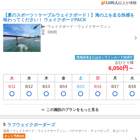
11月15日まで）最終受付15:00
専用駐車場あり（有料）50台
1100人
以上が体験
【夏のスポーツ！ケーブルウェイクボード！】海の上を走る快感を
味わってください！ ウェイクボードPACK
ウェイクボード・ウェイクサーフィン
3時間
現地決済またはオンラインカード決済可
おひとり様
6,050円～
火
水
木
金
土
日
月
火
8/11
8/12
8/13
8/14
8/15
8/16
8/17
8/18
この施設のプランをもっと見る
5
ラフウェイクボーダーズ
滋賀／ウェイクボード・ウェイクサーフィン、バナナボート・チュービング、水上バイク
ネット予約OK