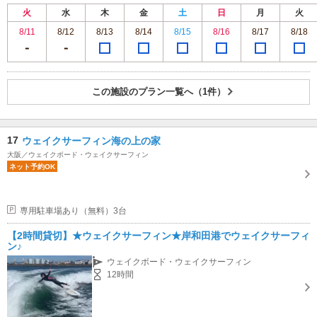
火
水
木
金
土
日
月
火
8/11
8/12
8/13
8/14
8/15
8/16
8/17
8/18
この施設のプラン一覧へ（1件）
17
ウェイクサーフィン海の上の家
大阪／ウェイクボード・ウェイクサーフィン
ネット予約OK
専用駐車場あり（無料）3台
【2時間貸切】★ウェイクサーフィン★岸和田港でウェイクサーフィ
ン♪
ウェイクボード・ウェイクサーフィン
12時間