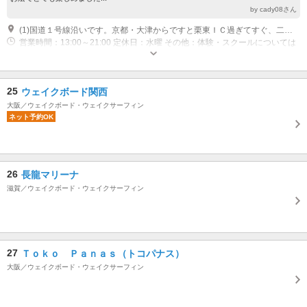
by cady08さん
(1)国道１号線沿いです。京都・大津からですと栗東ＩＣ過ぎてすぐ、二つ目の歩道橋過ぎて右手（ラーメン屋）の２Ｆです
営業時間：13:00～21:00 定休日：水曜 その他：体験・スクールについては
上記の限りではありません。
25
ウェイクボード関西
大阪／ウェイクボード・ウェイクサーフィン
ネット予約OK
26
長龍マリーナ
滋賀／ウェイクボード・ウェイクサーフィン
27
Ｔｏｋｏ Ｐａｎａｓ（トコパナス）
大阪／ウェイクボード・ウェイクサーフィン