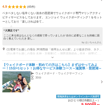
4.9
(45件)
ベタベタしない塩辛くない淡水の琵琶湖でウェイクボード専門マリンアクティ
ビティサービスをしております。 エンジョイ ウェイクボーディング！をモット
ーとしており「楽しければ全て...
“大満足です”
ここに来る前はなんとなくの感覚で滑っていましたが 自分に必要なことを的確に面
白く教えていただき 新し...
by えいちゃんさん
(1)電車でお越しの場合 JR湖西線「雄琴おんせん駅」より徒歩15分、タクシーなら2メーター
(2)お車でお越しの場合 名神・京都東I.C.～湖西道路経由→仰木・雄琴I.C.→旧国道161を左折→雄琴4丁目交差点を右折→雄琴川の小さい橋の向こう側を左折し、そのまま川沿いを進みヨット見えたら右折（マリーナの裏口になります。） または、 雄琴4丁目を右折後→OPTEX前を左折し道なりに進むとマリーナ雄琴駐車場内です。
営業時間：日の出～日没（要予約）
専用駐車場あり（無料）30台 マリーナ入口の外の大きな駐車場にお停めください。どこに停めていただいても構いません。 【注意】マリーナ内の駐車場には停めないでください。
【ウェイクボード体験・初めての方はこちら】まずはやってみよ
ー！15分×1セット！お得なサービス体験コース～滋賀県・琵琶湖～
ウェイクボード・ウェイクサーフィン
30分
現地決済またはオンラインカード決済可
おひとり様(18歳以上～）
5,500円～