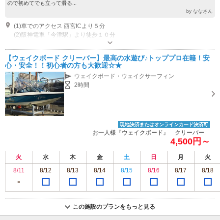
ので初めてでも立って滑る...
by ななさん
(1)車でのアクセス 西宮ICより５分
(2)阪神電車「今津駅」より徒歩１０分
定休日：火曜日※トーイングは年中無休!! （電話での時間問い合わせ可）
【ウェイクボード クリーバー】最高の水遊び♪トッププロ在籍！安
心・安全！！初心者の方も大歓迎☆★
ウェイクボード・ウェイクサーフィン
2時間
現地決済またはオンラインカード決済可
お一人様『ウェイクボード』 クリーバー
4,500円～
火
水
木
金
土
日
月
火
8/11
8/12
8/13
8/14
8/15
8/16
8/17
8/18
この施設のプランをもっと見る