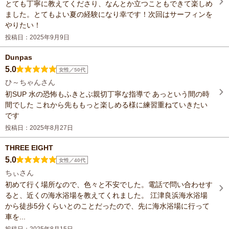
とても丁寧に教えてくださり、なんとか立つこともできて楽しめ
ました。とてもよい夏の経験になり幸です！次回はサーフィンを
やりたい！
投稿日：2025年9月9日
Dunpas
5.0
女性／50代
ひ～ちゃんさん
初SUP 水の恐怖もふきとぶ親切丁寧な指導で あっという間の時
間でした これから先ももっと楽しめる様に練習重ねていきたい
です
投稿日：2025年8月27日
THREE EIGHT
5.0
女性／40代
ちぃさん
初めて行く場所なので、色々と不安でした。電話で問い合わせす
ると、近くの海水浴場を教えてくれました。 江津良浜海水浴場
から徒歩5分くらいとのことだったので、先に海水浴場に行って
車を...