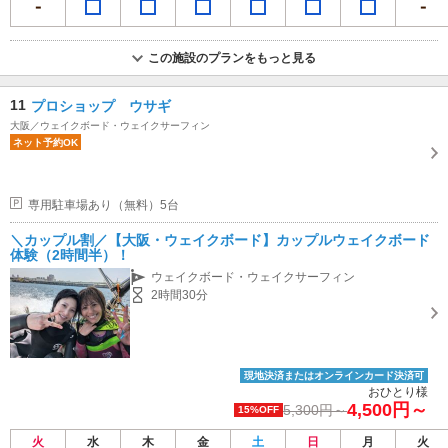
この施設のプランをもっと見る
11
プロショップ ウサギ
大阪／ウェイクボード・ウェイクサーフィン
ネット予約OK
専用駐車場あり（無料）5台
＼カップル割／【大阪・ウェイクボード】カップルウェイクボード
体験（2時間半）！
ウェイクボード・ウェイクサーフィン
2時間30分
現地決済またはオンラインカード決済可
おひとり様
4,500円～
5,300円～
15%OFF
火
水
木
金
土
日
月
火