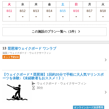
火
水
木
金
土
日
月
火
8/11
8/12
8/13
8/14
8/15
8/16
8/17
8/18
この施設のプラン一覧へ（1件）
13
琵琶湖ウェイクボード ワンラブ
滋賀／ウェイクボード・ウェイクサーフィン
ネット予約OK
【ウェイクボード＊琵琶湖】1回約20分で手軽に大人気マリンスポ
ーツを体験♪《未経験者もおススメ！》）
ウェイクボード・ウェイクサーフィン
30分
オンラインカード決済専用