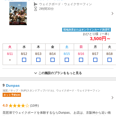
ウェイクボード・ウェイクサーフィン
2時間30分
現地決済またはオンラインカード決済可
おひとり様（一本）
3,500円～
火
水
木
金
土
日
月
火
8/11
8/12
8/13
8/14
8/15
8/16
8/17
8/18
この施設のプランをもっと見る
9
Dunpas
滋賀／サップ・SUP(スタンドアップパドル)、ウェイクボード・ウェイクサーフィン
ネット予約OK
4.0
(10件)
琵琶湖でウェイクボードを体験するならDunpas。 お店は、京阪神から近い南