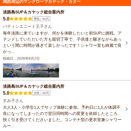
関西周辺のマングローブカヤック・カヌー
淡路島SUP＆カヤック総合案内所
5.0
男性／40代
パティシエニート王子さん
毎年淡路に来ていますが、何かを体験したいと初SUPに挑戦。ア
テンドしていただいた方も親切丁寧で、子供達と騒ぎながらあっ
という間に時間が過ぎて楽しかったです！シャワー室も綺麗で良
かっ...
投稿日：2026年8月2日
淡路島SUP＆カヤック総合案内所
5.0
女性／40代
すみ子さん
大人3人・小学生1人でサップ体験に参加。予約日に1人が体調不
良になってしまったので翌日同時間への変更を依頼したところ、
快く引き受けてくださいました。コンテナ型の更衣室兼シャワー
ルー...