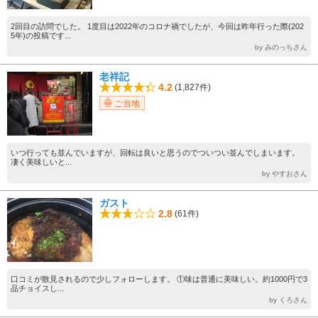
2回目の訪問でした。 1度目は2022年のコロナ禍でしたが、今回は昨年行った際(202
5年)の投稿です...
by みのっちさん
老祥記
4.2
(1,827件)
ご当地
いつ行っても並んでいますが、回転は良いと思うのでついつい並んでしまいます。
凄く美味しいと...
by やすおさん
ガスト
2.8
(61件)
口コミが散見されるので少しフォローします。 ①味は普通に美味しい。約1000円で3
品チョイスし...
by くろさん