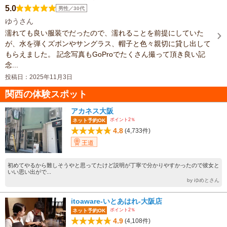
5.0
男性／30代
ゆうさん
濡れても良い服装でだったので、濡れることを前提にしていた
が、水を弾くズボンやサングラス、帽子と色々親切に貸し出して
もらえました。 記念写真もGoProでたくさん撮って頂き良い記
念...
投稿日：2025年11月3日
関西の体験スポット
アカネス大阪
ポイント2％
ネット予約OK
4.8
(4,733件)
王道
初めてやるから難しそうやと思ってたけど説明が丁寧で分かりやすかったので彼女と
いい思い出がで...
by ゆめとさん
itoaware-いとあはれ-大阪店
ポイント2％
ネット予約OK
4.9
(4,108件)