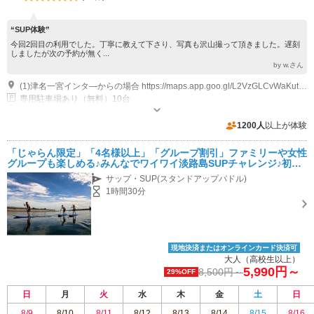
“SUP体験”
今回2回目の利用でした。丁寧に教えて下さり、写真も沢山撮って頂きました。遅刻
しましたが次の予約が無く...
by w.さん
(1)津名一宮インタ―からの場合 https://maps.app.goo.gl/L2VzGLCvWaKut3aNA 淡路・東浦インターからの場合 https://maps.app.goo.gl/nmfKiyMLYNrqLUM98
専用駐車場あり（無料）10台
1200人
以上が体験
「じゃらん限定」「4名様以上」「グループ割引」ファミリーや女性
グループも楽しめる♪みんなでワイワイ淡路島SUPチャレンジ♪初心
者歓迎《写真＆動画プレゼント》ガイド付きで安心！シャワー更衣
サップ・SUP(スタンドアップパドル)
室完備で快適！
1時間30分
現地決済またはオンラインカード決済可
大人（高校生以上）
5,990円～
8,500円～
29%OFF
日
月
火
水
木
金
土
日
8/9
8/10
8/11
8/12
8/13
8/14
8/15
8/16