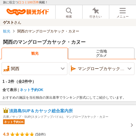
旅に役立つ
口コミ100万件
掲載！
検索
行きたい
メニュー
ゲスト
さん
観光
関西のマングローブカヤック・カヌー
関西のマングローブカヤック・カヌー
ご当地
観光
グルメ
関西
マングローブカヤック・カヌー
1 - 2件
（全2件中）
全て表示
ネット予約OK
おすすめの施設を当社独自の算出基準でランキング形式にしてご紹介しています。
淡路島SUP＆カヤック総合案内所
兵庫／サップ・SUP(スタンドアップパドル)、マングローブカヤック・カヌー
ネット予約OK
4.9
(58件)