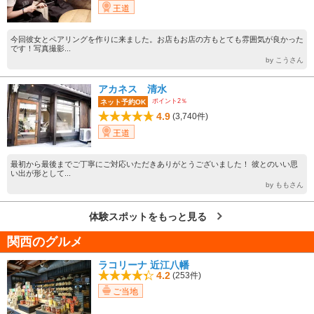
王道
今回彼女とペアリングを作りに来ました。お店もお店の方もとても雰囲気が良かった
です！写真撮影...
by こうさん
アカネス 清水
ポイント2％
ネット予約OK
4.9
(3,740件)
王道
最初から最後までご丁寧にご対応いただきありがとうございました！ 彼とのいい思
い出が形として...
by ももさん
体験スポットをもっと見る
関西のグルメ
ラコリーナ 近江八幡
4.2
(253件)
ご当地