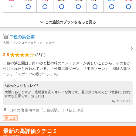
この施設のプランをもっと見る
二色の浜公園
大阪／マングローブカヤック・カヌー
3.8
(35件)
二色の浜公園は、白い砂と松の緑のコントラストが美しいことから、その名が
付けられたと言われている。「松風広場ゾーン」「中央ゾーン」「潮騒の森ゾ
ーン」「スポーツの森ゾーン」の...
“思ったよりもキレイ”
大阪にありますが、透明度も高くキレイな海です。夏以外でものんびり散歩にはおす
すめな公園です。遠くには...
by キッドさん
(1)その他 南海本線「二色浜駅」より徒歩10分
王道
最新の高評価クチコミ