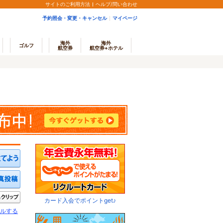
サイトのご利用方法
ヘルプ/問い合わせ
予約照会・変更・キャンセル
マイページ
海外
海外
ゴルフ
航空券
航空券+ホテル
ミを投稿する
写真を投稿する
きたい
クリップ
カード入会でポイントget♪
ルする