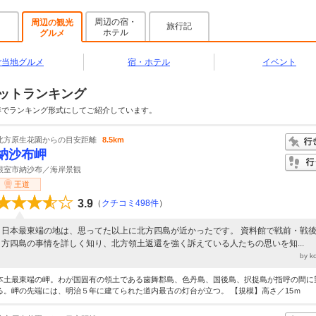
周辺の宿・
周辺の観光
旅行記
ホテル
グルメ
ご当地グルメ
宿・ホテル
イベント
ットランキング
準でランキング形式にしてご紹介しています。
北方原生花園からの目安距離
8.5km
納沙布岬
根室市納沙布／海岸景観
王道
3.9
（
クチコミ498件
）
日本最東端の地は、思ってた以上に北方四島が近かったです。 資料館で戦前・戦
方四島の事情を詳しく知り、北方領土返還を強く訴えている人たちの思いを知...
by 
本土最東端の岬。わが国固有の領土である歯舞郡島、色丹島、国後島、択捉島が指呼の間に
る。岬の先端には、明治５年に建てられた道内最古の灯台が立つ。 【規模】高さ／15ｍ