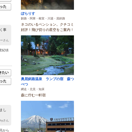
ぽらりす
釧路・阿寒・根室・川湯・屈斜路
ネコのいるペンション。クチコミ
好評！飛び切りの星空をご案内！
く事
ローさん
世紀頃
奥屈斜路温泉 ランプの宿 森つ
べつ
網走・北見・知床
森に佇む一軒宿
まし
shyさん
民から