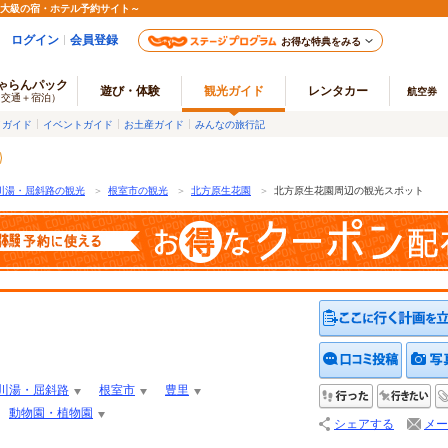
最大級の宿・ホテル予約サイト～
ログイン
会員登録
お得な特典をみる
ゃらんパック
遊び・体験
観光ガイド
レンタカー
航空券
（交通＋宿泊）
メガイド
イベントガイド
お土産ガイド
みんなの旅行記
川湯・屈斜路の観光
＞
根室市の観光
＞
北方原生花園
＞
北方原生花園周辺の観光スポット
クチコ
川湯・屈斜路
根室市
豊里
行った
行
動物園・植物園
シェアする
メー