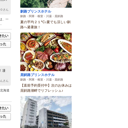
ＯＯさん
釧路プリンスホテル
釧路・阿寒・根室・川湯・屈斜路
は、一
夏の平均２１℃♪夏でも涼しい釧
.
路へ避暑旅！
！凄
屈斜路プリンスホテル
釧路・阿寒・根室・川湯・屈斜路
ゃんさん
【直前予約受付中】次のお休みは
屈斜路湖畔でリフレッシュ♪
。北海道