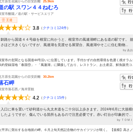
北方原生花園からの目安距離
25.9km
道の駅 スワン４４ねむろ
根室市酪陽／道の駅・サービスエリア
王道
3.8
（
クチコミ124件
）
釧路から国道４４号線を根室に向かうと、根室市の風連湖畔にある道の駅です。 
さほど大きくないですが、風連湖を見渡せる展望台、風連湖やそこに住む動物...
by あ
根室市の玄関となる国道44号沿いに位置しています。手付かずの自然環境を色濃く残すラム
条約登録湿地「春国岱」・「風蓮湖」に隣接しており、レストラン、お土産店、鮮魚販売コ..
北方原生花園からの目安距離
30.2km
落石岬
根室市落石西／海岸景観
4.2
（
クチコミ15件
）
入口に車を置いて砂利道から丸太木道を二十分以上歩きます。2024年6月に大規模
したようですが、傷んでいる箇所もあるので注意必要です。赤い灯台が印象的で...
by ＴＯＭ
太平洋に突出する台地状の岬。６月上旬天然記念物のサカイツツジが咲く。 【規模】高さ／