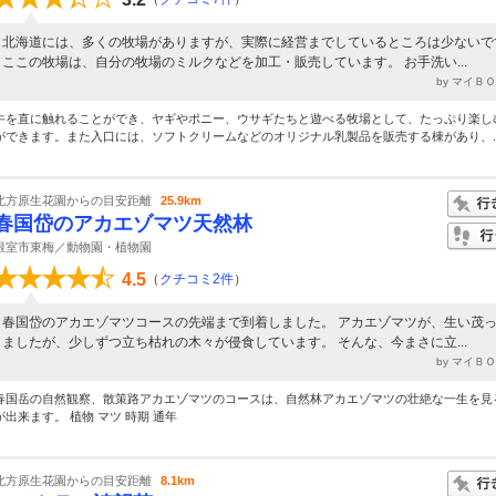
北海道には、多くの牧場がありますが、実際に経営までしているところは少ないで
ここの牧場は、自分の牧場のミルクなどを加工・販売しています。 お手洗い...
by マイＢ
牛を直に触れることができ、ヤギやポニー、ウサギたちと遊べる牧場として、たっぷり楽し
ができます。また入口には、ソフトクリームなどのオリジナル乳製品を販売する棟があり、..
北方原生花園からの目安距離
25.9km
春国岱のアカエゾマツ天然林
根室市東梅／動物園・植物園
4.5
（
クチコミ2件
）
春国岱のアカエゾマツコースの先端まで到着しました。 アカエゾマツが、生い茂
ましたが、少しずつ立ち枯れの木々が侵食しています。 そんな、今まさに立...
by マイＢ
春国岳の自然観察、散策路アカエゾマツのコースは、自然林アカエゾマツの壮絶な一生を見
が出来ます。 植物 マツ 時期 通年
北方原生花園からの目安距離
8.1km