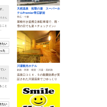
天然温泉 拓聖の湯 スーパーホ
す。
テルPremier帯広駅前
帯広・十勝
ＯＯさん
屋根付き提携立体駐車場で、雨・
むこと
雪の日でも楽々チェックイン♪
.
川湯観光ホテル
ってい
釧路・阿寒・根室・川湯・屈斜路
温泉口コミ４．５の殺菌効果が実
ＯＯさん
証された川湯温泉でごゆっくり
ること