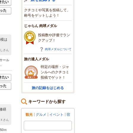
クチコミや写真を投稿して、
称号をゲットしよう！
じゃらん 肉球メダル
投稿数や評価でラン
規模は
クアップ！
肉球メダルについて
おしさん
旅の達人メダル
サール
.
特定の場所・ジャ
ンルへのクチコミ
投稿でゲット！
旅の記録をはじめる
キーワードから探す
修繕
観光
グルメ
イベント
宿
ＩＸさん
50ｍ