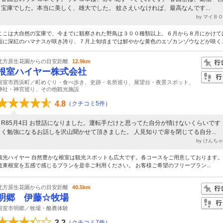
宝庫でした。本当に美しく、雄大でした。 蚊さえいなければ、最高なんです...
by マイＢ
ここは大自然の宝庫で、今までに観察された野鳥は３００種類以上。６月から８月にかけて
面に深紅のハマナスが咲き誇り、７月上旬頃までは鮮やかな黄色のエゾカンゾウなどが咲く..
北方原生花園からの目安距離
12.9km
根室ハイヤー株式会社
根室市西浜町／町めぐり・食べ歩き、史跡・名所巡り、展望台・夜景スポット、
神社・神宮巡り、その他観光施設
4.8
（
クチコミ5件
）
R85月4日 お世話になりました。運転手だけと思ってた自分が情けないくらいです
く勉強になるお話しを沢山聞かせて頂きました。 人見知りで扉を閉じてる自分...
by けんち
観光ハイヤー 自然豊かな根室は観光スポットも広大です。各コースをご用意しております
道東根室を五感で感じるプランを是非ご利用ください。 お客様ご希望のフリープラン...
北方原生花園からの目安距離
40.5km
明郷 伊藤☆牧場
根室市明郷／牧場・酪農体験
3.2
（
クチコミ7件
）