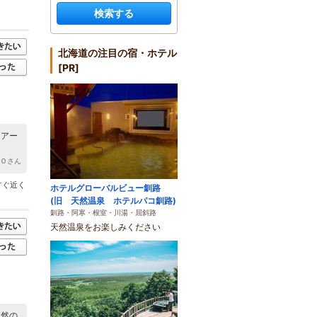
検索する
北海道の注目の宿・ホテル
[PR]
ツアー
ＯＯさん
すぐ近く
ホテルグローバルビュー釧路
(旧 天然温泉 ホテルパコ釧路)
釧路・阿寒・根室・川湯・屈斜路
天然温泉をお楽しみください
自然の