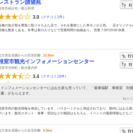
レストラン請望苑
根室市納沙布／郷土料理
3.0
（
クチコミ1件
）
各種の魚介類を豊富に取りそろえた店で、それを素材にした丼モノが人気。、店オリジナル
産物も数多くある。冬季は客の入りなどで営業時間の短縮あり。 営業 7:30?19:00 休業...
北方原生花園からの目安距離
12.2km
根室市観光インフォメーションセンター
根室市光和町／観光案内所
3.4
（
クチコミ16件
）
インフォメーションセンターにはお土産も売っていて、 「最東端駅 東根室 到
書」がもらえます。
by レ
根室市内の観光情報を発信しています。バスターミナルと併設されており、館内にはお土産
ざいます。観光スポット・食事・宿泊などの相談はもちろん、イベントの最新情報などもご..
北方原生花園からの目安距離
6.0km