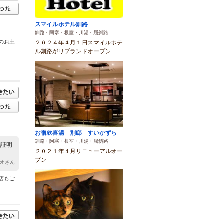
スマイルホテル釧路
釧路・阿寒・根室・川湯・屈斜路
のお土
２０２４年４月１日スマイルホテ
ル釧路がリブランドオープン
お宿欣喜湯 別邸 すいかずら
釧路・阿寒・根室・川湯・屈斜路
着証明
２０２１年４月リニューアルオー
プン
ミオさん
店もご
.