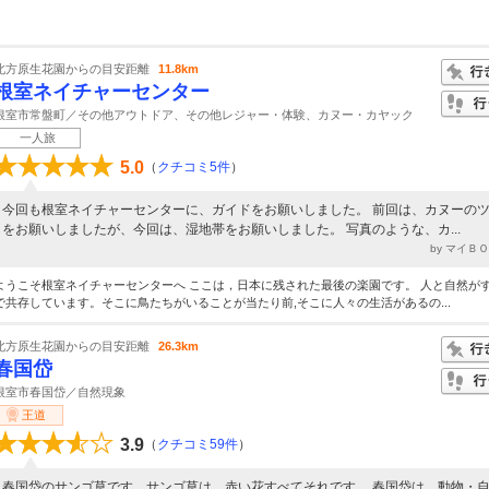
北方原生花園からの目安距離
11.8km
根室ネイチャーセンター
根室市常盤町／その他アウトドア、その他レジャー・体験、カヌー・カヤック
一人旅
5.0
（
クチコミ5件
）
今回も根室ネイチャーセンターに、ガイドをお願いしました。 前回は、カヌーの
をお願いしましたが、今回は、湿地帯をお願いしました。 写真のような、カ...
by マイＢ
ようこそ根室ネイチャーセンターへ ここは，日本に残された最後の楽園です。 人と自然が
で共存しています。そこに鳥たちがいることが当たり前,そこに人々の生活があるの...
北方原生花園からの目安距離
26.3km
春国岱
根室市春国岱／自然現象
王道
3.9
（
クチコミ59件
）
春国岱のサンゴ草です。サンゴ草は、赤い花すべてそれです。 春国岱は、動物・