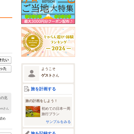
ようこそ
ゲスト
さん
旅を計画する
後の北
旅の計画をしよう！
初めての日本一周
komさん
旅行プラン
望め
サンプルをみる
旅を記録する