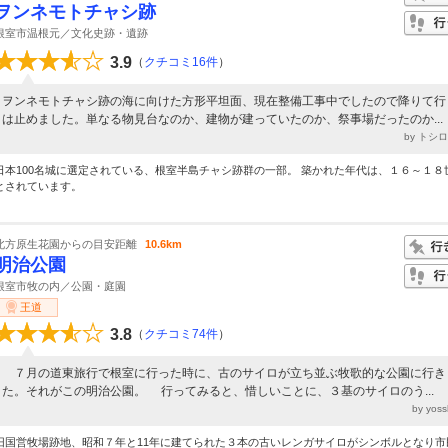
ヲンネモトチャシ跡
根室市温根元／文化史跡・遺跡
3.9
（
クチコミ16件
）
ヲンネモトチャシ跡の海に向けた方形平坦面、現在整備工事中でしたので降りて行
は止めました。単なる物見台なのか、建物が建っていたのか、祭事場だったのか...
by トシ
日本100名城に選定されている、根室半島チャシ跡群の一部。 築かれた年代は、１６～１８
とされています。
北方原生花園からの目安距離
10.6km
明治公園
根室市牧の内／公園・庭園
王道
3.8
（
クチコミ74件
）
７月の道東旅行で根室に行った時に、古のサイロが立ち並ぶ牧歌的な公園に行き
た。それがこの明治公園。 行ってみると、惜しいことに、３基のサイロのう...
by yos
旧国営牧場跡地、昭和７年と11年に建てられた３本の古いレンガサイロがシンボルとなり市