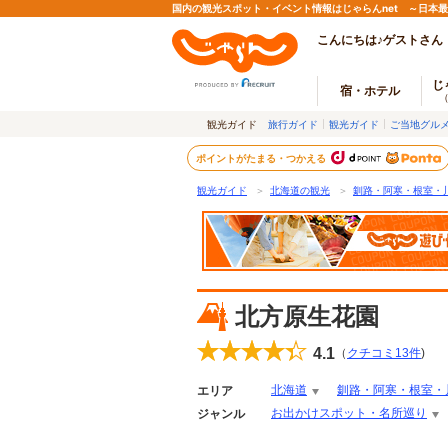
国内の観光スポット・イベント情報はじゃらんnet ～日本
こんにちは♪ゲストさん
じ
宿・ホテル
観光ガイド
旅行ガイド
観光ガイド
ご当地グル
ポイントがたまる・つかえる
観光ガイド
＞
北海道の観光
＞
釧路・阿寒・根室・
北方原生花園
4.1
（
クチコミ
13
件
)
北海道
釧路・阿寒・根室・
エリア
お出かけスポット・名所巡り
ジャンル