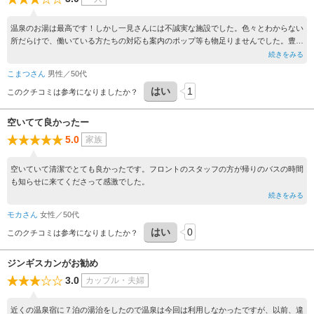
温泉のお湯は最高です！しかし一見さんには不誠実な施設でした。色々とわからない
所だらけで、働いている方たちの対応も案内のポップ等も物足りませんでした。豊富
なのに豊富牛乳は品切れでしたし、食堂のラーメンも味がしないと思ったら器の底に
続きをみる
醤油だまりが残っていたりでした。
こまつさん
男性／50代
何とか、もう少しで良いので、頑張っていただきたい。温泉が良いだけに。
はい
1
このクチコミは参考になりましたか？
空いてて良かったー
5.0
家族
空いていて清潔でとても良かったです。フロントのスタッフの方が帰りのバスの時間
も知らせに来てくださって感激でした。
続きをみる
モカさん
女性／50代
はい
0
このクチコミは参考になりましたか？
ジンギスカンがお勧め
3.0
カップル・夫婦
近くの温泉宿に７泊の湯治をしたので温泉は今回は利用しなかったですが、以前、違