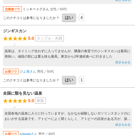
セになる良い温泉でした。休館日が結構あるので事前チェックが大事です。因みに私
ミッキーメグさん
女性／60代
北海道ツウ
は1日しか利用できませんでした。
はい
4
このクチコミは参考になりましたか？
ジンギスカン
5.0
カップル・夫婦
温泉は、タイミング合わずに入ってませんが、隣接の食堂でのジンギスカンは最高に
美味い。値段の割には量も味も最高。東京から2年連続食べに行きました
続きをみる
ぴよ屋さん
男性／50代
お宿ツウ
はい
1
このクチコミは参考になりましたか？
全国に類を見ない温泉
5.0
家族
全国各地の温泉に入りに行っていますが、なかなか経験しないガソリンスタンドのに
おいがする温泉です。アトピーによく聞くらしく、アトピーの症状がある方が、源泉
のほうに湯治としてきているようでした。とても印象的な温泉です。
続きをみる
soiwataさん
男性／40代
お宿ツウ