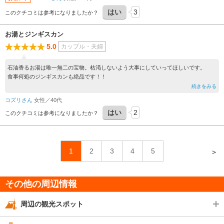
はい
3
このクチコミは参考になりましたか？
お湯とジンギスカン
5.0
カップル・夫婦
石油香るお湯は唯一無二の宝物。枯渇しないよう大事にしていってほしいです。
食事何処のジンギスカンも絶品です！！
続きをみる
コズリさん
女性／40代
はい
2
このクチコミは参考になりましたか？
1
2
3
4
5
＞
その他の周辺情報
周辺の観光スポット