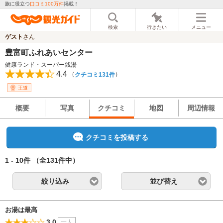
旅に役立つ
口コミ100万件
掲載！
検索
行きたい
メニュー
ゲスト
さん
豊富町ふれあいセンター
健康ランド・スーパー銭湯
4.4
（
）
クチコミ131件
王道
概要
写真
クチコミ
地図
周辺情報
クチコミを投稿する
1 - 10件
（全131件中）
絞り込み
並び替え
お湯は最高
3.0
一人