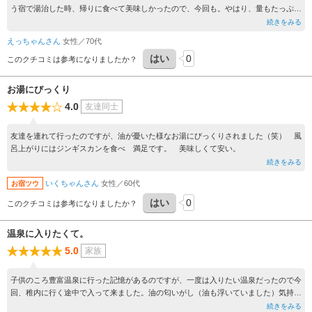
う宿で湯治した時、帰りに食べて美味しかったので、今回も。やはり、量もたっぷり
でお肉も柔らかく最高だった。
続きをみる
えっちゃんさん
女性／70代
はい
0
このクチコミは参考になりましたか？
お湯にびっくり
4.0
友達同士
友達を連れて行ったのですが、油が憂いた様なお湯にびっくりされました（笑） 風
呂上がりにはジンギスカンを食べ 満足です。 美味しくて安い。
続きをみる
いくちゃんさん
女性／60代
お宿ツウ
はい
0
このクチコミは参考になりましたか？
温泉に入りたくて。
5.0
家族
子供のころ豊富温泉に行った記憶があるのですが、一度は入りたい温泉だったので今
回、稚内に行く途中で入って来ました。油の匂いがし（油も浮いていました）気持ち
よく入ってくることができました。
続きをみる