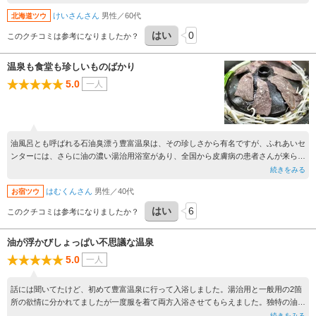
けいさんさん
男性／60代
北海道ツウ
はい
0
このクチコミは参考になりましたか？
温泉も食堂も珍しいものばかり
5.0
一人
油風呂とも呼ばれる石油臭漂う豊富温泉は、その珍しさから有名ですが、ふれあいセ
ンターには、さらに油の濃い湯治用浴室があり、全国から皮膚病の患者さんが来られ
ます。
続きをみる
また、食堂にはエゾシカ肉を使ったジンギスカンなどのメニューもあり、まさに北海
はむくんさん
男性／40代
お宿ツウ
道を味わうことができます。
はい
6
このクチコミは参考になりましたか？
油が浮かびしょっぱい不思議な温泉
5.0
一人
話には聞いてたけど、初めて豊富温泉に行って入浴しました。湯治用と一般用の2箇
所の欲情に分かれてましたが一度服を着て両方入浴させてもらえました。独特の油の
臭いに一瞬驚き湯船に浮かぶ油に又驚き、湯船に浸かって肌に艶感が増して驚き、ク
続きをみる