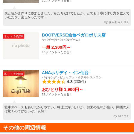
26ポイント～たまる！
夫と笹かま作りに参加しました。私たちだけでしたが、とても丁寧に作り方を教えて
いただき、楽しかったです...
by きみちゃんさん
BOOTVERSE仙台ベガロポリス店
ネット予約OK
サバゲー(サバイバルゲーム)
一般 2,300円～
46ポイント～たまる！
ANAホリデイ・イン仙台
ネット予約OK
バイキング・ビュッフェ・ホテルレストラン
4.3
(235件)
おひとり様 1,900円～
38ポイント～たまる！
駐車スペースもありわかりやすい。料理はおいしいが、お粥の塩味が強い。関西の人
は驚くのではないか。以前...
by Kenさん
その他の周辺情報