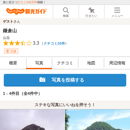
旅に役立つ
口コミ100万件
掲載！
検索
行きたい
メニュー
ゲスト
さん
鎌倉山
山岳
3.3
（
）
クチコミ20件
王道
概要
写真
クチコミ
地図
周辺情報
写真を投稿する
1 - 4件目
（全4件中）
ステキな写真にいいねを押そう！