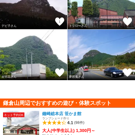
1
デビ子さん
トシローさん
未明花さん
夢邪鬼さん
鎌倉山周辺でおすすめの遊び・体験スポット
鐘崎総本店 笹かま館
ネット予約OK
ランプシェード作り
4.1
(98件)
大人(中学生以上) 1,300円～