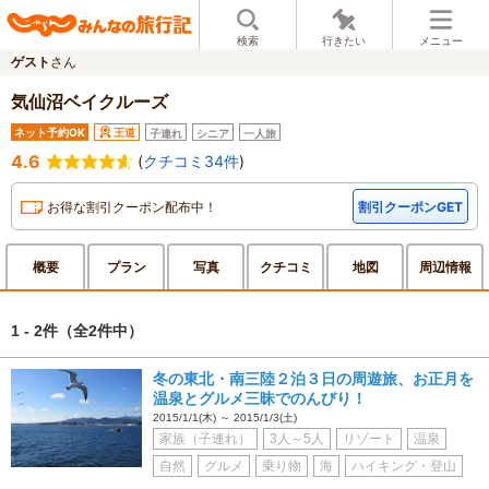
検索
行きたい
メニュー
ゲスト
さん
気仙沼ベイクルーズ
ネット予約OK
王道
子連れ
シニア
一人旅
4.6
(
クチコミ34件
)
お得な割引クーポン配布中！
割引クーポンGET
概要
プラン
写真
クチ
コミ
地図
周辺
情報
1 - 2件
（全2件中）
冬の東北・南三陸２泊３日の周遊旅、お正月を
温泉とグルメ三昧でのんびり！
2015/1/1(木) ～ 2015/1/3(土)
家族（子連れ）
3人～5人
リゾート
温泉
自然
グルメ
乗り物
海
ハイキング・登山