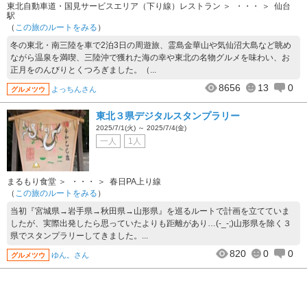
東北自動車道・国見サービスエリア（下り線）レストラン
・・・
仙台
駅
（
この旅のルートをみる
）
冬の東北・南三陸を車で2泊3日の周遊旅、霊島金華山や気仙沼大島など眺め
ながら温泉を満喫、三陸沖で獲れた海の幸や東北の名物グルメを味わい、お
正月をのんびりとくつろぎました。（...
8656
13
0
よっちんさん
グルメツウ
東北３県デジタルスタンプラリー
2025/7/1(火) ～ 2025/7/4(金)
一人
1人
まるもり食堂
・・・
春日PA上り線
（
この旅のルートをみる
）
当初『宮城県→岩手県→秋田県→山形県』を巡るルートで計画を立てていま
したが、実際出発したら思っていたよりも距離があり…(-_-;)山形県を除く３
県でスタンプラリーしてきました。...
820
0
0
ゆん。さん
グルメツウ