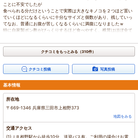
ことに不安でしたが
食べられる分だけということで実際は大きなキノコを２つほど置い
ていくほどになるくらいに十分なサイズと個数があり、残していっ
てなお、普通にお腹が苦しくなるくらいに満腹になりましたｗ
特に自家製ポン酢がびっくりするほど食べやすく、椎茸はほぼ全て
こちらで消費
牛肉＆鶏肉のBBQセットに関しては鶏肉がメチャメチャに香ばし
く、普段食べてるのとは段違いに美味しかったですね。
クチコミをもっとみる（310件）
牛肉に関してはそもそも、牛肉自体いいものしか食べないのでそれ
と同じくらいと考えればいいお肉に間違いないかと、野菜類も美味
しく食べられましたし
クチコミ投稿
写真投稿
椎茸ご飯も香りよくて大変美味でした。
一応、椎茸ご飯が食べ放題らしいですが２人前を遥かに越えた量が
基本情報
あり、お代わりすることはなかったですね。
今回は衝動的な感じで行ったので他と予定が合いませんでしたが
所在地
時期を調整すれば近辺にいろんな花が見れる場所があるようなので
今度は時期を合わせていきたいですね。
〒669-1346 兵庫県三田市上相野373
混雑具合
：
やや混んでいた
地図をみる
滞在時間
：
1～2時間
家族の内訳
：
親・祖父母、
交通アクセス
人数
：
2人
(1)ＪＲ相野駅から徒歩10分、送迎バス有。ご利用の場合はお電