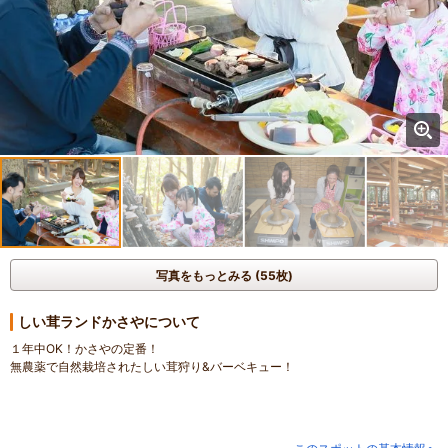
写真をもっとみる (55枚)
しい茸ランドかさやについて
１年中OK！かさやの定番！
無農薬で自然栽培されたしい茸狩り&バーベキュー！
自然の恵みをいっぱい浴びて育った原木栽培のしい茸狩りと、
黒毛和牛のバーベキューが楽しめます。
もぎたてしい茸の新鮮な美味しさは格別ですよ！