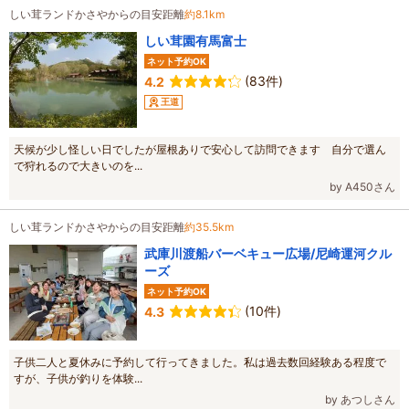
しい茸ランドかさやからの目安距離
約8.1km
しい茸園有馬富士
ネット予約OK
(83件)
4.2
王道
天候が少し怪しい日でしたが屋根ありで安心して訪問できます 自分で選ん
で狩れるので大きいのを...
by A450さん
しい茸ランドかさやからの目安距離
約35.5km
武庫川渡船バーベキュー広場/尼崎運河クル
ーズ
ネット予約OK
(10件)
4.3
子供二人と夏休みに予約して行ってきました。私は過去数回経験ある程度で
すが、子供が釣りを体験...
by あつしさん