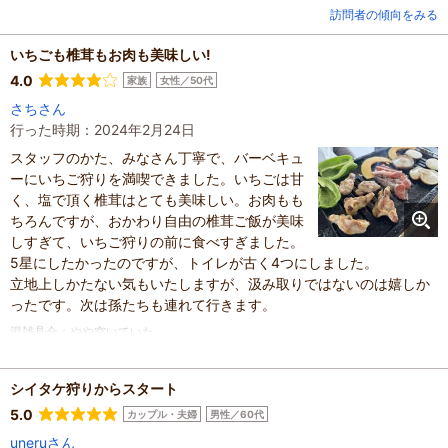
訪問者の傾向をみる
いちごも椎茸もお肉も美味しい!
4.0
家族
女性／50代
さちさん
行った時期：2024年2月24日
スタッフのかた、みなさん丁寧で、バーベキュ
ーにいちご狩りを満喫できました。いちごは甘
く、塩で頂く椎茸はとても美味しい。お肉もも
ちろんですが、おかわり自由の椎茸ご飯が美味
しすぎて、いちご狩りの前に食べすぎました。
5星にしたかったのですが、トイレが古く4つにしました。
立地上しかたない気もいたしますが、汲み取りではないのは嬉しか
ったです。次は孫たちも連れて行きます。
混雑具合
：
やや空いていた
滞在時間
：
1～2時間
家族の内訳
：
お子様、
子どもの年齢
：
13歳以上
シイタケ狩りからスタート
人数
：
2人
5.0
カップル・夫婦
男性／60代
投稿日
：
2024年2月26日
uneruさん