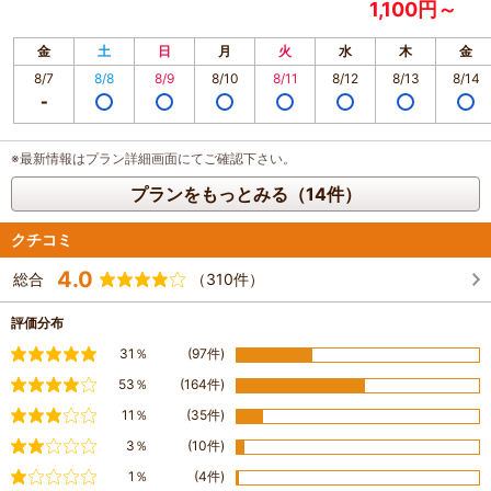
1,100円～
金
土
日
月
火
水
木
金
8/7
8/8
8/9
8/10
8/11
8/12
8/13
8/14
※最新情報はプラン詳細画面にてご確認下さい。
プランをもっとみる（14件）
クチコミ
4.0
総合
（310件）
評価分布
満足
31％
(97件)
やや満足
53％
(164件)
普通
11％
(35件)
やや不満
3％
(10件)
不満
1％
(4件)