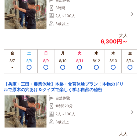
3時間
2人～100人
3歳以上
大人
6,300円～
金
土
日
月
火
水
木
金
8/7
8/8
8/9
8/10
8/11
8/12
8/13
8/14
【兵庫・三田・農業体験】本格・食育体験プラン！本物のドリ
ルで原木の穴あけ＆クイズで楽しく学ぶ自然の秘密
自然体験
1時間20分
2人～100人
3歳以上
大人