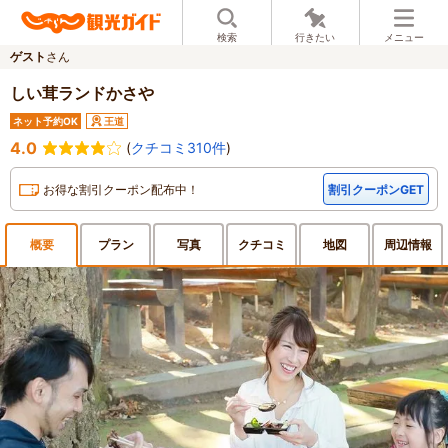
検索
行きたい
メニュー
ゲスト
さん
しい茸ランドかさや
ネット予約OK
王道
4.0
(
クチコミ310件
)
お得な割引クーポン配布中！
割引クーポンGET
概要
プラン
写真
クチ
コミ
地図
周辺
情報