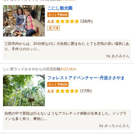
こにし観光園
ネット予約OK
(38件)
4.8
王道
三田市内からは、20分程なのに 大自然に囲まれた とても空気の良い場所にあ
り、手作りのロッジ...
by あさみさん
しい茸ランドかさやからの目安距離
約22.6km
フォレストアドベンチャー･丹波ささやま
ネット予約OK
(17件)
4.6
自然の中で普段は行えないようなアスレチック体験が出来ました。ジップラ
インも多く有り、爽快に...
by みっちゃんさん