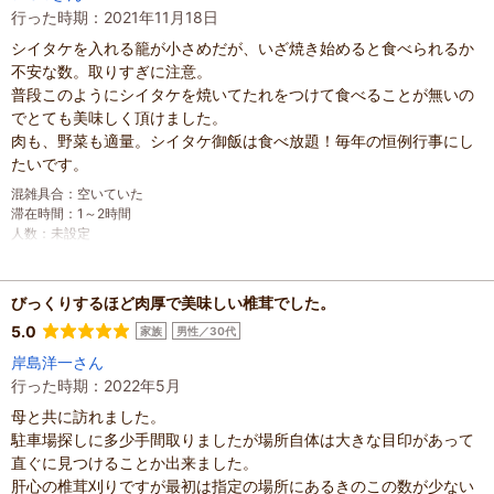
行った時期：2021年11月18日
シイタケを入れる籠が小さめだが、いざ焼き始めると食べられるか
不安な数。取りすぎに注意。
普段このようにシイタケを焼いてたれをつけて食べることが無いの
でとても美味しく頂けました。
肉も、野菜も適量。シイタケ御飯は食べ放題！毎年の恒例行事にし
たいです。
混雑具合
：
空いていた
滞在時間
：
1～2時間
人数
：
未設定
投稿日
：
2022年12月1日
びっくりするほど肉厚で美味しい椎茸でした。
5.0
家族
男性／30代
岸島洋一さん
行った時期：2022年5月
母と共に訪れました。
駐車場探しに多少手間取りましたが場所自体は大きな目印があって
直ぐに見つけることか出来ました。
肝心の椎茸刈りですが最初は指定の場所にあるきのこの数が少ない