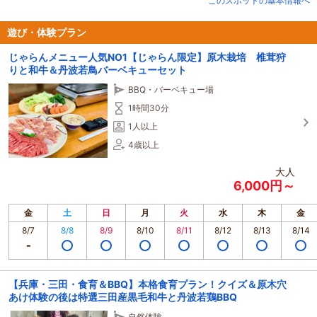
このスポットの基本情報へ
芳醇な香りと、もぎたてにしかない食感が自慢です♪
椎茸狩り以外にも冬1月～5月はいちご狩り、初夏はあじさい園、夏はカブトム
遊び・体験プラン
シ狩り、秋には芋ほり体験や黒豆枝豆狩り体験。
じゃらんメニュー人気NO1【じゃらん限定】原木栽培 椎茸狩
またお子様向けの謎解きスタンプラリーやピザ作り体験など年中通して様々な
りと和牛＆丹波若鳥バーベキューセット
体験を取り揃えております。
ぜひ色んな季節にお楽しみくださいませ！
BBQ・バーベキュー場
※しい茸狩りのみは受付けておりません。
1時間30分
※飲み物や食べ物の持ち込みはお断りさせていただいております
1人以上
予約要
4歳以上
大人
6,000円～
金
土
日
月
火
水
木
金
8/7
8/8
8/9
8/10
8/11
8/12
8/13
8/14
【兵庫・三田・食育＆BBQ】本格食育プラン！クイズ＆原木穴
あけ体験の後は特選三田産黒毛和牛と丹波若鶏BBQ
自然体験