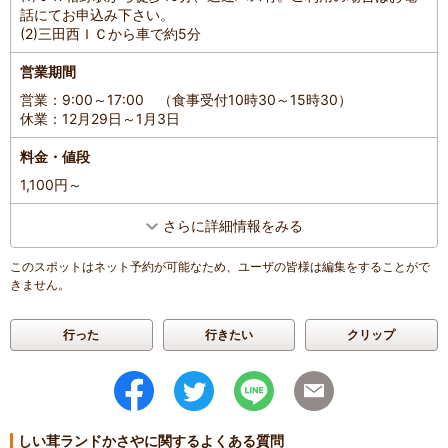
投稿日
：
2022年5月28日
話にてお申込み下さい。
(2)三田西ＩＣから車で約5分
営業期間
営業：9:00～17:00 （食事受付10時30～15時30）
休業：12月29日～1月3日
料金・値段
1,100円～
さらに詳細情報をみる
このスポットはネット予約が可能なため、ユーザの皆様は編集をすることがで
きません。
行った
行きたい
クリップ
しい茸ランドかさやに関するよくある質問