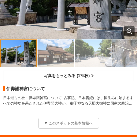
写真をもっとみる (175枚)
伊弉諾神宮について
日本最古の社・伊弉諾神宮について. 古事記、日本書紀には、国生みに始まるす
べての神功を果たされた伊弉諾大神が、 御子神なる天照大御神に国家の統治の
大権を委譲され、最初にお生みになられた 淡路島の多賀の地に「霊宮（かくり
のみや）」を構えて余生を過ごされたと記されています。
【料金】 無料
このスポットの基本情報へ