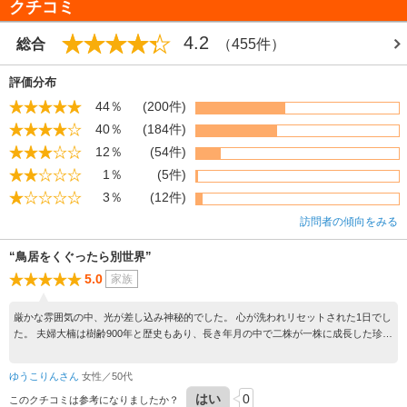
クチコミ
4.2
総合
（455件）
評価分布
44％
(200件)
40％
(184件)
12％
(54件)
1％
(5件)
3％
(12件)
訪問者の傾向をみる
“鳥居をくぐったら別世界”
5.0
家族
厳かな雰囲気の中、光が差し込み神秘的でした。 心が洗われリセットされた1日でし
た。 夫婦大楠は樹齢900年と歴史もあり、長き年月の中で二株が一株に成長した珍し
い樹で神霊の宿る御神木の迫力を是非間近で見てほしいです
ゆうこりんさん
女性／50代
はい
0
このクチコミは参考になりましたか？