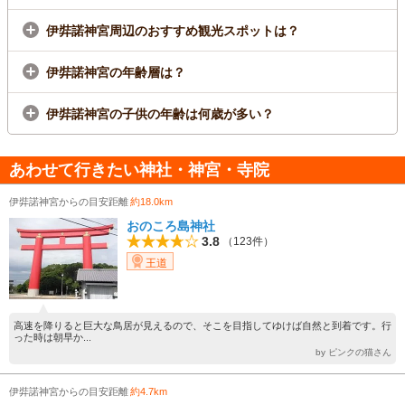
伊弉諾神宮周辺のおすすめ観光スポットは？
伊弉諾神宮の年齢層は？
伊弉諾神宮の子供の年齢は何歳が多い？
あわせて行きたい神社・神宮・寺院
伊弉諾神宮からの目安距離
約18.0km
おのころ島神社
3.8
（123件）
王道
高速を降りると巨大な鳥居が見えるので、そこを目指してゆけば自然と到着です。行
った時は朝早か...
by ピンクの猫さん
伊弉諾神宮からの目安距離
約4.7km