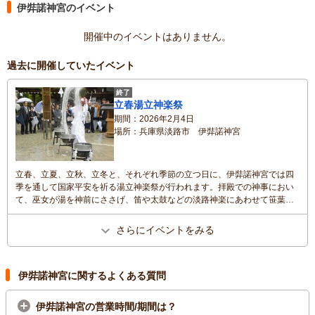
伊弉諾神宮のイベント
開催中のイベントはありません。
過去に開催していたイベント
終了
立春湯立神楽祭
期間
2026年2月4日
場所
兵庫県淡路市 伊弉諾神宮
立春、立夏、立秋、立冬と、それぞれ季節の立つ日に、伊弉諾神宮では四
季を通して国家平安を祈る湯立神楽祭が行われます。拝殿での神事におい
て、巫女が湯を神前にささげ、笛や太鼓などの淡路神楽にあわせて笹葉を
振り、熱湯で四方を祓う舞が奉納されます。
さらにイベントをみる
伊弉諾神宮に関するよくある質問
伊弉諾神宮の営業時間/期間は？