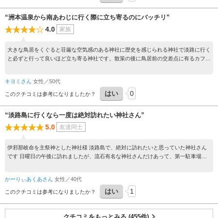
“洲本温泉から南あわじに行く際に立ち寄るのにバッチリ”
4.0
家族
大きな鳥居をくぐると荘厳な空気感のある神社に歴史を感じられる神社で淡路に行く
と必ずと行って良いほど立ち寄る神社です。散策の後に鳥居前の交差点に有るカフェ
でアワジバーガーとコーヒーを頂き休憩するのが定番です。
キヨミさん
女性／50代
はい
0
このクチコミは参考になりましたか？
“淡路島に行くなら一度は絶対訪れたい神社さん”
5.0
友達同士
伊邪那岐命を主祭神とした神社様 淡路島で、絶対に訪れたいと思っていた神社さん
です 日曜日の午後に訪れましたが、流石有名な神社さんだけあって、第一駐車場は
いっぱいでした しばらく待ちまして、駐車できました 境内は空気が柔らかな感じが
して、呼吸しやすいように感じました 国生みの神様である伊邪那岐命様にご挨拶で
かーりぃあくあさん
女性／40代
きてとても嬉しかったです 御籤はわたしの強欲さを見抜かれてしまい、戒めのお言
はい
1
葉を頂きました またぜひお参りに伺いたいです
このクチコミは参考になりましたか？
クチコミをもっとみる (455件)