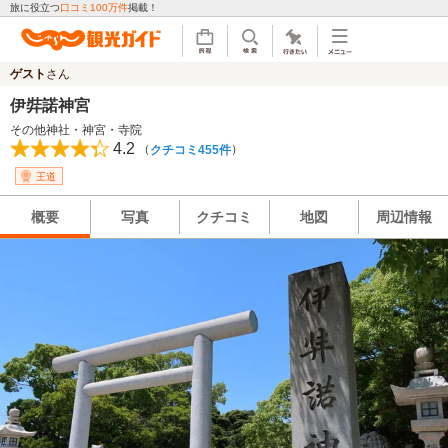
旅に役立つ
口コミ100万件
掲載！
ゲスト
さん
伊弉諾神宮
その他神社・神宮・寺院
4.2
（
）
クチコミ455件
王道
概要
写真
クチコミ
地図
周辺情報