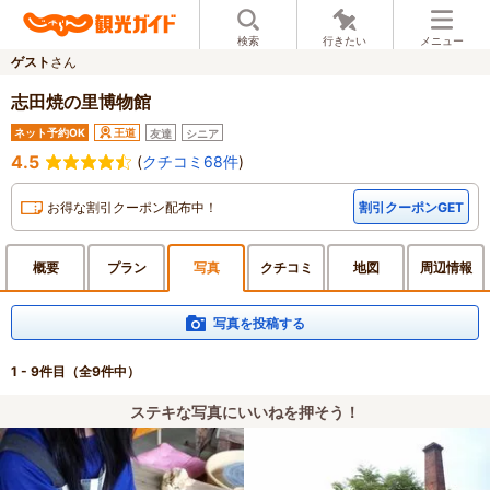
検索
行きたい
メニュー
ゲスト
さん
志田焼の里博物館
ネット予約OK
王道
友達
シニア
4.5
(
クチコミ68件
)
お得な割引クーポン配布中！
割引クーポンGET
概要
プラン
写真
クチ
コミ
地図
周辺
情報
写真を投稿する
1 - 9件目
（全9件中）
ステキな写真にいいねを押そう！