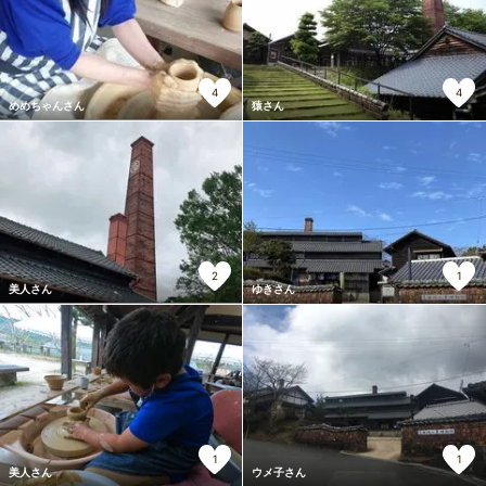
4
4
めめちゃんさん
猿さん
2
1
美人さん
ゆきさん
1
1
美人さん
ウメ子さん