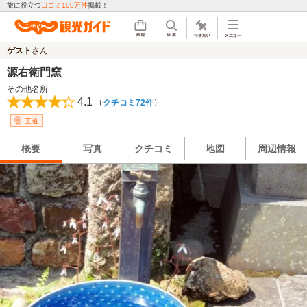
旅に役立つ
口コミ100万件
掲載！
ゲスト
さん
源右衛門窯
その他名所
4.1
（
）
クチコミ72件
王道
概要
写真
クチコミ
地図
周辺情報