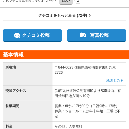
はい
2
このクチコミは参考になりましたか？
クチコミをもっとみる (72件)
クチコミ投稿
写真投稿
基本情報
所在地
〒844-0023 佐賀県西松浦郡有田町丸尾
2726
地図をみる
交通アクセス
(1)西九州道波佐見有田ICよりR35経由、有
田焼卸団地方面へ10分
営業期間
営業：8時～17時30分（日祝9時～17時）
休業：ショールームは年末年始、工場は不
定
料金
その他：入場無料