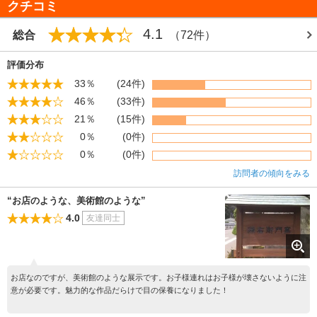
クチコミ
4.1
総合
（72件）
評価分布
33％
(24件)
46％
(33件)
21％
(15件)
0％
(0件)
0％
(0件)
訪問者の傾向をみる
“お店のような、美術館のような”
4.0
友達同士
お店なのですが、美術館のような展示です。お子様連れはお子様が壊さないように注
意が必要です。魅力的な作品だらけで目の保養になりました！