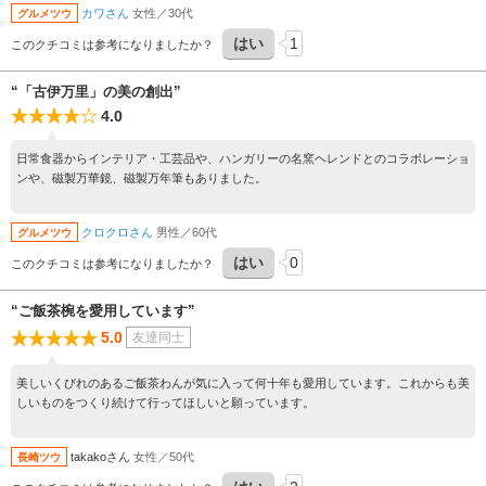
カワさん
女性／30代
グルメツウ
はい
1
このクチコミは参考になりましたか？
“「古伊万里」の美の創出”
4.0
日常食器からインテリア・工芸品や、ハンガリーの名窯ヘレンドとのコラボレーショ
ンや、磁製万華鏡、磁製万年筆もありました。
クロクロさん
男性／60代
グルメツウ
はい
0
このクチコミは参考になりましたか？
“ご飯茶椀を愛用しています”
5.0
友達同士
美しいくびれのあるご飯茶わんが気に入って何十年も愛用しています。これからも美
しいものをつくり続けて行ってほしいと願っています。
takakoさん
女性／50代
長崎ツウ