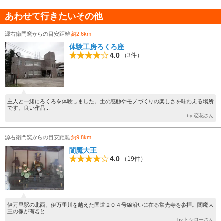
あわせて行きたいその他
源右衛門窯からの目安距離
約2.6km
体験工房ろくろ座
4.0
（3件）
主人と一緒にろくろを体験しました。土の感触やモノづくりの楽しさを味わえる場所
です。良い作品...
by 恋花さん
源右衛門窯からの目安距離
約9.8km
閻魔大王
4.0
（19件）
伊万里駅の北西、伊万里川を越えた国道２０４号線沿いに在る常光寺を参拝。閻魔大
王の像が有名と...
by トシローさん