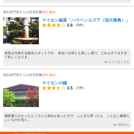
源右衛門窯からの目安距離
約1.9km
マイセン磁器「ハウベンカズア（冠火喰鳥）」
3.8
（9件）
有田を代表する観光スポットです。 色合いが何とも美しい器で、どれもすてきすぎ
て欲しくなりま...
by とくになしさん
源右衛門窯からの目安距離
約1.9km
マイセンの鐘
3.5
（7件）
偶然通りがかったところに人混みがあったので、ふと立ち寄ったら、こんなに素晴ら
しいものが見ら...
by JOEさん