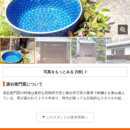
写真をもっとみる (5枚)
源右衛門窯について
源右衛門窯の特徴は素朴な初期伊万里と輸出伊万里の重厚で絢爛さを兼ね備え
ている。窯が築かれて２５０年余り、時代が移っても伝統的なスタイルや紋様
を踏まえ、現代感覚あふれる作品を手掛けている。生活の中で長く使える日常
古伊万里の伝統を生かし時代の新しい感覚を表現
食器をはじめ、テーブルファブリックやインテリア小物など作品は幅広い層に
人気。
このスポットの基本情報へ