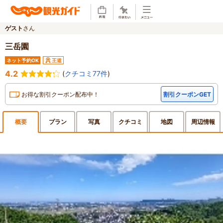
ゲスト
さん
三岳園
ネット予約OK
王道
4.2
(
クチコミ77件
)
お得な割引クーポン配布中！
割引クーポンGET
概要
プラン
写真
クチ
コミ
地図
周辺
情報