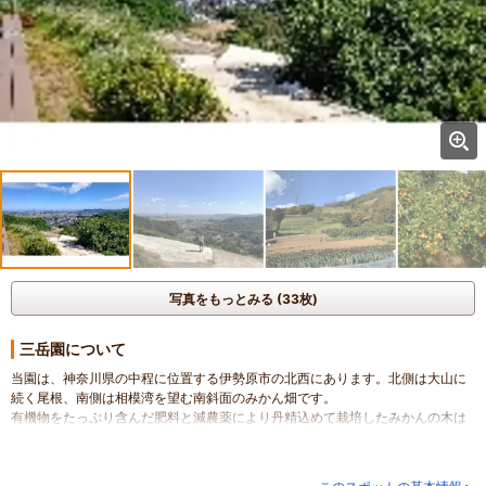
写真をもっとみる (33枚)
三岳園について
当園は、神奈川県の中程に位置する伊勢原市の北西にあります。北側は大山に
続く尾根、南側は相模湾を望む南斜面のみかん畑です。
有機物をたっぷり含んだ肥料と減農薬により丹精込めて栽培したみかんの木は
豊かな太陽と、温暖な相模湾からの潮風によって、甘くておいしいみかんを、
皆様に提供しております。