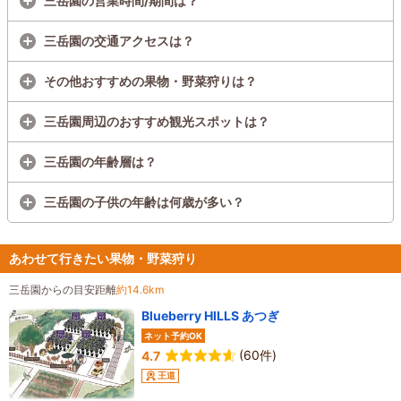
三岳園の営業時間/期間は？
三岳園の交通アクセスは？
その他おすすめの果物・野菜狩りは？
三岳園周辺のおすすめ観光スポットは？
三岳園の年齢層は？
三岳園の子供の年齢は何歳が多い？
あわせて行きたい果物・野菜狩り
三岳園からの目安距離
約14.6km
Blueberry HILLS あつぎ
ネット予約OK
(60件)
4.7
王道