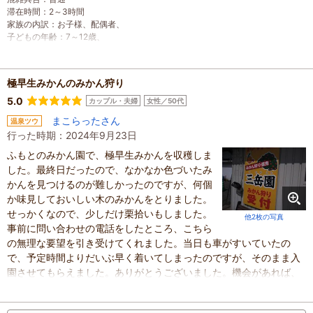
滞在時間
：
2～3時間
家族の内訳
：
お子様、
配偶者、
子どもの年齢
：
7～12歳、
人数
：
3人～5人
投稿日
：
2025年3月1日
極早生みかんのみかん狩り
5.0
カップル・夫婦
女性／50代
まこらったさん
温泉ツウ
行った時期：2024年9月23日
ふもとのみかん園で、極早生みかんを収穫しま
した。最終日だったので、なかなか色づいたみ
かんを見つけるのが難しかったのですが、何個
か味見しておいしい木のみかんをとりました。
せっかくなので、少しだけ栗拾いもしました。
他2枚の写真
事前に問い合わせの電話をしたところ、こちら
の無理な要望を引き受けてくれました。当日も車がすいていたの
で、予定時間よりだいぶ早く着いてしまったのですが、そのまま入
園させてもらえました。ありがとうございました。機会があれば、
ぜひまた利用したいです。
混雑具合
：
空いていた