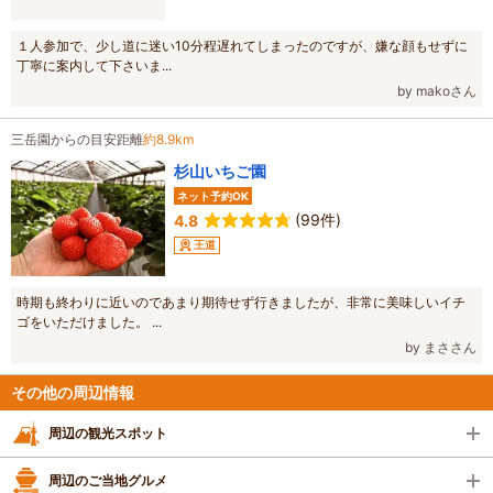
１人参加で、少し道に迷い10分程遅れてしまったのですが、嫌な顔もせずに
丁寧に案内して下さいま...
by makoさん
三岳園からの目安距離
約8.9km
杉山いちご園
ネット予約OK
(99件)
4.8
王道
時期も終わりに近いのであまり期待せず行きましたが、非常に美味しいイチ
ゴをいただけました。 ...
by まささん
その他の周辺情報
周辺の観光スポット
周辺のご当地グルメ