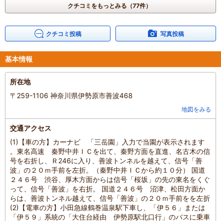
滞在時間
：
1時間未満
クチコミをもっとみる（77件）
人数
：
未設定
投稿日
：
2024年9月24日
クチコミ投稿
写真投稿
基本情報
所在地
〒259-1106 神奈川県伊勢原市善波468
地図をみる
交通アクセス
(1)【車の方】カーナビ 「三岳園」入力で当園が表示されます
。東名高速 秦野中井ＩＣを出て、秦野方面を直進、名古木の信
号を右折し、Ｒ246に入り、善波トンネルを越えて、信号「善
波」の２０ｍ手前を左折。（秦野中井ＩＣから約１０分） 国道
２４６号 渋谷、厚木方面からは信号「桜坂」の先の東名をくぐ
って、信号「善波」を右折。 国道２４６号 沼津、松田方面か
らは、善波トンネル越えて、信号「善波」の２０ｍ手前をを左折
(2)【電車の方】小田急線鶴巻温泉駅下車し、「伊５６」または
「伊５９」系統の「大住台経由 伊勢原駅北口行」のバスに乗車