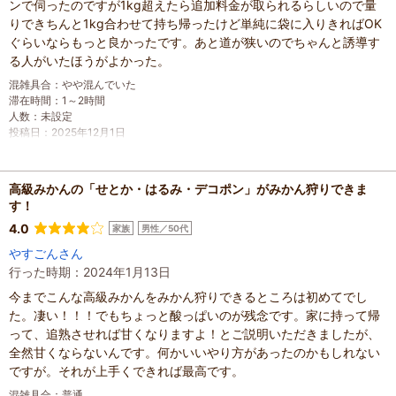
ンで伺ったのですが1kg超えたら追加料金が取られるらしいので量
りできちんと1kg合わせて持ち帰ったけど単純に袋に入りきればOK
ぐらいならもっと良かったです。あと道が狭いのでちゃんと誘導す
る人がいたほうがよかった。
混雑具合
：
やや混んでいた
滞在時間
：
1～2時間
人数
：
未設定
投稿日
：
2025年12月1日
高級みかんの「せとか・はるみ・デコポン」がみかん狩りできま
す！
4.0
家族
男性／50代
やすごんさん
行った時期：2024年1月13日
今までこんな高級みかんをみかん狩りできるところは初めてでし
た。凄い！！！でもちょっと酸っぱいのが残念です。家に持って帰
って、追熟させれば甘くなりますよ！とご説明いただきましたが、
全然甘くならないんです。何かいいやり方があったのかもしれない
ですが。それが上手くできれば最高です。
混雑具合
：
普通