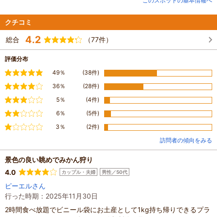
このスポットの基本情報へ
みかん狩りは、9月初旬極早生みかんで開始です。10月初旬からは早生みかん
の宮川早生で、相模湾の眺望と花畑で人気の山の上みかん園と駐車場から80ｍ
程度のふもとのみかん園で本格的に開始です。早生みかんが少なくなった場
クチコミ
合、青島みかんの畑を追加開放しております。
4.2
総合
（77件）
評価分布
満足
49％
(38件)
やや満足
36％
(28件)
普通
5％
(4件)
やや不満
6％
(5件)
不満
3％
(2件)
訪問者の傾向をみる
景色の良い眺めでみかん狩り
4.0
カップル・夫婦
男性／50代
ピーエルさん
行った時期：2025年11月30日
2時間食べ放題でビニール袋にお土産として1kg持ち帰りできるプラ