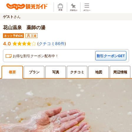
ゲスト
さん
花山温泉 薬師の湯
ネット予約OK
王道
4.0
(
クチコミ86件
)
お得な割引クーポン配布中！
割引クーポンGET
概要
プラン
写真
クチ
コミ
地図
周辺
情報