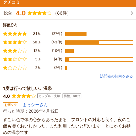
クチコミ
4.0
総合
（86件）
評価分布
満足
31％
(27件)
やや満足
50％
(43件)
普通
12％
(10件)
やや不満
5％
(4件)
不満
2％
(2件)
訪問者の傾向をみる
1度は行って欲しい。温泉
4.0
カップル・夫婦
男性／60代
よっシーさん
お宿ツウ
行った時期：2026年4月12日
すごい色で体の心からあったまる、フロントの対応も良く、夜のご
飯も凄くおいしかった。また利用したいと思います とにかくお勧
めの温泉です