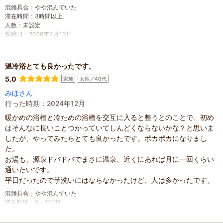
混雑具合
：
やや混んでいた
滞在時間
：
3時間以上
人数
：
未設定
投稿日
：
2026年4月13日
温冷浴とても良かったです。
5.0
家族
女性／40代
みほさん
行った時期：2024年12月
暖かめの浴槽と冷ための浴槽を交互に入ると整うとのことで、初め
はそんなに長いことつかっていてしんどくならないかな？と思いま
したが、やってみたらとても良かったです。ポカポカになりまし
た。
お湯も、源泉ドバドバでまさに温泉、近くにあれば月に一回くらい
通いたいです。
平日だったので芋洗いにはならなかったけど、人は多かったです。
混雑具合
：
やや混んでいた
滞在時間
：
2～3時間
家族の内訳
：
親・祖父母、
人数
：
2人