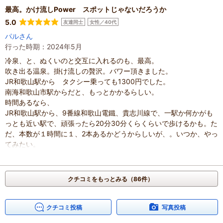
投稿日
：
2025年2月11日
最高。かけ流しPower スポットじゃないだろうか
5.0
友達同士
女性／40代
パルさん
行った時期：2024年5月
冷泉、と、ぬくいのと交互に入れるのも、最高。
吹き出る温泉。掛け流しの贅沢。バワー頂きました。
JR和歌山駅から タクシー乗っても1300円でした。
南海和歌山市駅からだと、もっとかかるらしい。
時間あるなら、
JR和歌山駅から、9番線和歌山電鐵、貴志川線で、一駅か何かがも
っとも近い駅で、頑張ったら20分30分くらくらいで歩けるかも。た
だ、本数が１時間に１、2本あるかどうからしいが、。いつか、やっ
てみたい。
ただ、ゆっくりも入りたいし。悩ましい
混雑具合
：
未選択
滞在時間
：
未選択
クチコミをもっとみる（86件）
人数
：
未設定
投稿日
：
2024年5月1日
クチコミ投稿
写真投稿