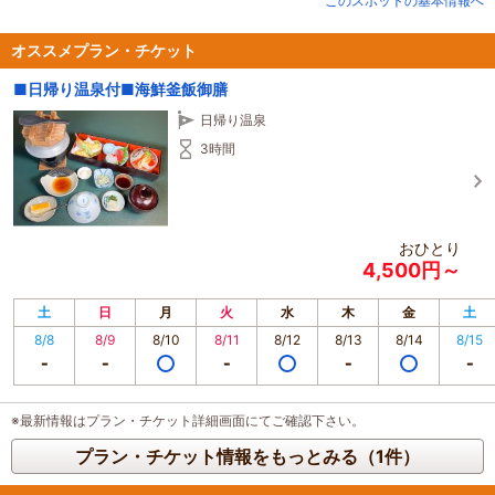
このスポットの基本情報へ
オススメプラン・チケット
■日帰り温泉付■海鮮釜飯御膳
日帰り温泉
3時間
おひとり
4,500円～
土
日
月
火
水
木
金
土
8/8
8/9
8/10
8/11
8/12
8/13
8/14
8/15
※最新情報はプラン・チケット詳細画面にてご確認下さい。
プラン・チケット情報をもっとみる（1件）