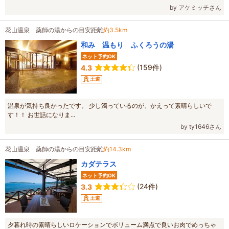
by アケミッチさん
花山温泉 薬師の湯からの目安距離
約3.5km
和み 温もり ふくろうの湯
ネット予約OK
(159件)
4.3
王道
温泉が気持ち良かったです。 少し濁っているのが、かえって素晴らしいで
す！！ お世話になりま...
by ty1646さん
花山温泉 薬師の湯からの目安距離
約14.3km
カダテラス
ネット予約OK
(24件)
3.3
王道
夕暮れ時の素晴らしいロケーションでボリューム満点で良いお肉でめっちゃ