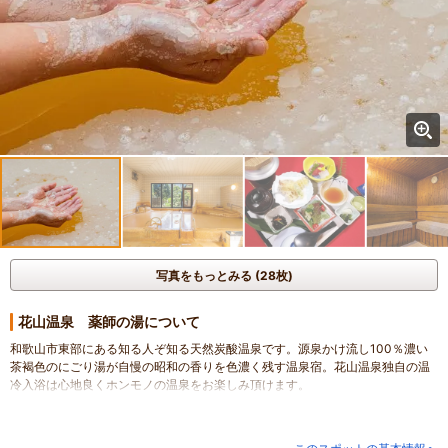
写真をもっとみる (28枚)
花山温泉 薬師の湯について
和歌山市東部にある知る人ぞ知る天然炭酸温泉です。源泉かけ流し100％濃い
茶褐色のにごり湯が自慢の昭和の香りを色濃く残す温泉宿。花山温泉独自の温
冷入浴は心地良くホンモノの温泉をお楽しみ頂けます。
【温泉】天然炭酸温泉の26℃源泉湯と41.5℃加温湯の温冷入浴で温泉パワーを
体感してください。ぬる湯や露天風呂・寝湯・サウナなども完備致しておりま
す。