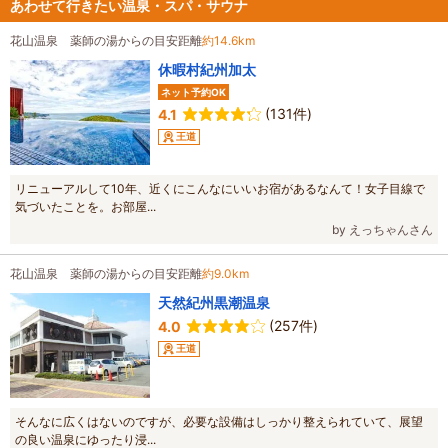
あわせて行きたい温泉・スパ・サウナ
花山温泉 薬師の湯からの目安距離
約14.6km
休暇村紀州加太
ネット予約OK
(131件)
4.1
王道
リニューアルして10年、近くにこんなにいいお宿があるなんて！女子目線で
気づいたことを。お部屋...
by えっちゃんさん
花山温泉 薬師の湯からの目安距離
約9.0km
天然紀州黒潮温泉
(257件)
4.0
王道
そんなに広くはないのですが、必要な設備はしっかり整えられていて、展望
の良い温泉にゆったり浸...